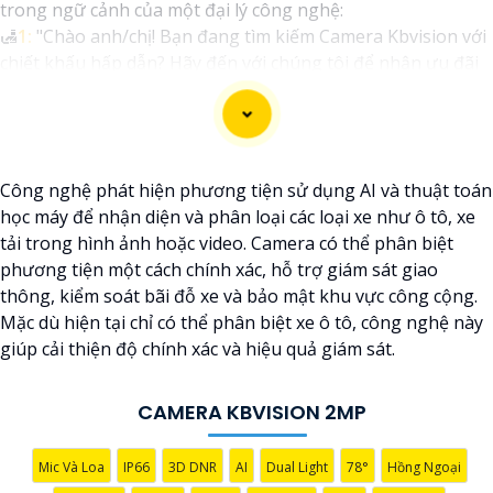
trong ngữ cảnh của một đại lý công nghệ:
🛃
1:
"Chào anh/chị! Bạn đang tìm kiếm Camera Kbvision với
chiết khấu hấp dẫn? Hãy đến với chúng tôi để nhận ưu đãi
đặc biệt và được tư vấn về giải pháp chính xác nhất cho nhu
cầu an ninh của bạn!"
️🏅️
2:
"Bạn muốn mua Camera Kbvision với giá ưu đãi và giải
pháp phù hợp? Liên hệ ngay với chúng tôi để được hỗ trợ
Công nghệ phát hiện phương tiện sử dụng AI và thuật toán
tốt nhất từ đội ngũ chuyên gia có kinh nghiệm!"
học máy để nhận diện và phân loại các loại xe như ô tô, xe
️🥈
3:
"Chúng tôi cam kết cung cấp Camera Kbvision chính
tải trong hình ảnh hoặc video. Camera có thể phân biệt
hãng với chiết khấu cao nhất trên thị trường. Hãy đến với
phương tiện một cách chính xác, hỗ trợ giám sát giao
chúng tôi để trải nghiệm dịch vụ tốt nhất và nhận được sự
thông, kiểm soát bãi đỗ xe và bảo mật khu vực công cộng.
tư vấn chuyên nghiệp về giải pháp an ninh cần thiết!"
Mặc dù hiện tại chỉ có thể phân biệt xe ô tô, công nghệ này
Hy vọng những câu giới thiệu trên sẽ giúp bạn thành công
giúp cải thiện độ chính xác và hiệu quả giám sát.
trong việc tiếp cận khách hàng và tăng cơ hội bán hàng của
bạn. Nếu có bất kỳ yêu cầu hay câu hỏi nào khác, bạn có thể
chia sẻ để tôi hỗ trợ bạn tốt hơn!
CAMERA KBVISION 2MP
Mic Và Loa
IP66
3D DNR
AI
Dual Light
78°
Hồng Ngoại