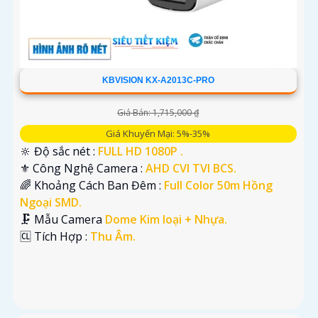
KBVISION KX-A2013C-PRO
Giá Bán: 1,715,000 ₫
Giá Khuyến Mại: 5%-35%
🔆 Độ sắc nét :
FULL HD 1080P .
⚜️ Công Nghệ Camera :
AHD CVI TVI BCS.
🌈 Khoảng Cách Ban Đêm :
Full Color 50m Hồng
Ngoại SMD.
🗜️ Mẫu Camera
Dome Kim loại + Nhựa.
️🆑 Tích Hợp :
Thu Âm.