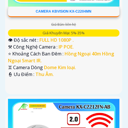
CAMERA KBVISION KX-C2204MN
Giá Bán: liên hệ
Giá Khuyến Mại: 5%-35%
👁 Độ sắc nét :
FULL HD 1080P .
⚒ Công Nghệ Camera :
IP POE.
⭐ Khoảng Cách Ban Đêm :
Hồng Ngoại 40m Hồng
Ngoại Smart IR.
♊ Camera Dòng
Dome Kim loại.
️👮 Ưu Điểm :
Thu Âm.