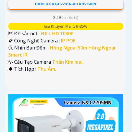
CAMERA KX-C2201N-AB KBVISION
Giá Bán: liên hệ
Giá Khuyến Mại: 5%-35%
🦉 Độ sắc nét :
FULL HD 1080P .
🌠 Công Nghệ Camera :
IP POE.
🌜 Nhìn Ban Đêm :
Hồng Ngoại 50m Hồng Ngoại
Smart IR.
💦 Cấu Tạo Camera
Thân Kim loại.
️🔔 Tích Hợp :
Thu Âm.