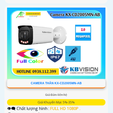
CAMERA THÂN KX-CD2005MN-AB
Giá Bán: liên hệ
Giá Khuyến Mại: 5%-35%
👁️‍🗨 Chất lượng hình :
FULL HD 1080P .