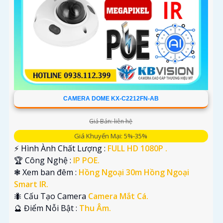
CAMERA DOME KX-C2212FN-AB
Giá Bán: liên hệ
Giá Khuyến Mại: 5%-35%
️⚡ Hình Ành Chất Lượng :
FULL HD 1080P .
🏆 Công Nghệ :
IP POE.
❃ Xem ban đêm :
Hồng Ngoại 30m Hồng Ngoại
Smart IR.
🐜 Cấu Tạo Camera
Camera Mắt Cá.
️🔮 Điểm Nỗi Bật :
Thu Âm.