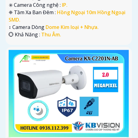
✳️ Camera Công nghệ :
IP.
❈ Tầm Xa Ban Đêm :
Hồng Ngoại 10m Hồng Ngoại
SMD.
↕️ Camera Dòng
Dome Kim loại + Nhựa.
️💮 Khả Năng :
Thu Âm.