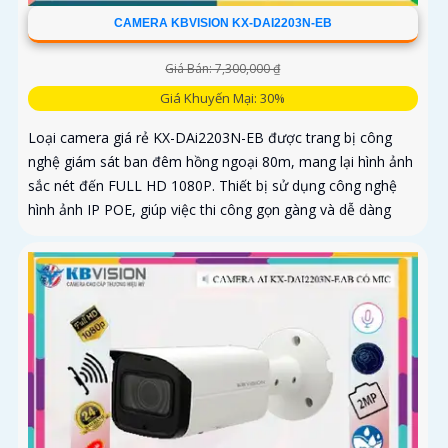
CAMERA KBVISION KX-DAI2203N-EB
Giá Bán: 7,300,000 ₫
Giá Khuyến Mại: 30%
Loại camera giá rẻ KX-DAi2203N-EB được trang bị công
nghệ giám sát ban đêm hồng ngoại 80m, mang lại hình ảnh
sắc nét đến FULL HD 1080P. Thiết bị sử dụng công nghệ
hình ảnh IP POE, giúp việc thi công gọn gàng và dễ dàng