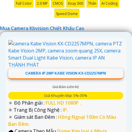
Full Color
2.0 MP
CMOS
Xoay 360
Thân
AI Coding
Speed Dome
Mua Camera Kbvision Chiết Khấu Cao
'
CAMERA IP 2MP KABE VISION KX-CD2257MPN
Giá Bán: Liên hệ
Giá Khuyến Mại: 5%-35%
🔅 Độ Phân giải :
FULL HD 1080P .
⚛️ Trang Bị Công Nghệ :
IP.
🔅 Giám sát Ban Đêm :
Hồng Ngoại 100m Có Màu
Ban Ðêm.
🌧️ Camera Theo Mẫu
Dome Kim loại + Nhựa.