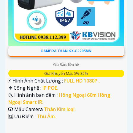
CAMERA THÂN KX-C2205MN
Giá Bán: liên hệ
Giá Khuyến Mại: 5%-35%
️⚡ Hình Ành Chất Lượng :
FULL HD 1080P .
⚜️ Công Nghệ :
IP POE.
🌜 Hình ảnh ban đêm :
Hồng Ngoại 60m Hồng
Ngoại Smart IR.
🎲 Mẫu Camera
Thân Kim loại.
️🆑 Ưu Điểm :
Thu Âm.