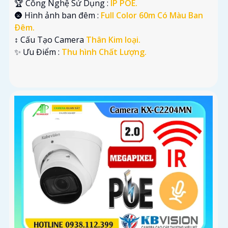
🏆 Công Nghệ Sử Dụng :
IP POE.
🌚 Hình ảnh ban đêm :
Full Color 60m Có Màu Ban
Ðêm.
↕️ Cấu Tạo Camera
Thân Kim loại.
️✨ Ưu Điểm :
Thu hình Chất Lượng.