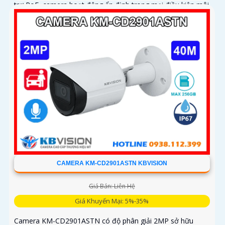
trợ PoE, camera hoạt động ổn định trong mọi điều kiện môi
trường
CAMERA KM-CD2901ASTN KBVISION
Giá Bán: Liên Hệ
Giá Khuyến Mại: 5%-35%
Camera KM-CD2901ASTN có độ phân giải 2MP sở hữu