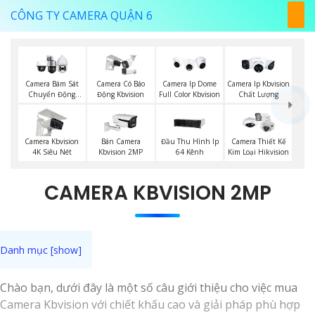
CÔNG TY CAMERA QUẬN 6
Camera Bám Sát
Camera Có Báo
Camera Ip Dome
Camera Ip Kbvision
Chuyển Động
Động Kbvision
Full Color Kbvision
Chất Lượng
Kbvision
Camera Kbvision
Bán Camera
Đầu Thu Hình Ip
Camera Thiết Kế
4K Siêu Nét
Kbvision 2MP
64 Kênh
Kim Loại Hikvision
CAMERA KBVISION 2MP
Chào bạn, dưới đây là một số câu giới thiệu cho việc mua
Camera Kbvision với chiết khấu cao và giải pháp phù hợp