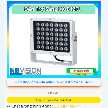
ĐÈN TRỢ SÁNG CHO CAMERA GIAO THÔNG KX-F42FL
Giá Bán:
Giá Khuyến Mại: 5%-35%
👀 Chất lượng hình Ảnh :
FULL HD 1080P .