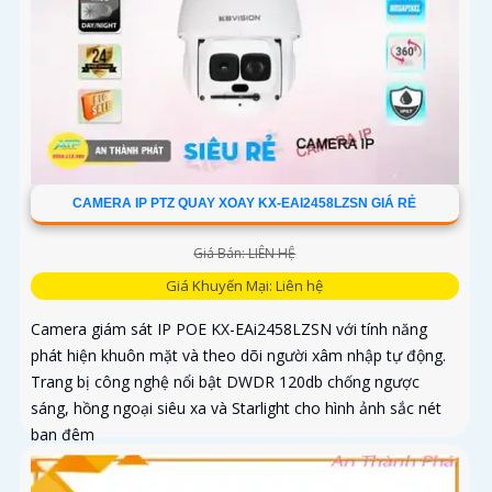
CAMERA IP PTZ QUAY XOAY KX-EAI2458LZSN GIÁ RẺ
Giá Bán: LIÊN HỆ
Giá Khuyến Mại: Liên hệ
Camera giám sát IP POE KX-EAi2458LZSN với tính năng
phát hiện khuôn mặt và theo dõi người xâm nhập tự động.
Trang bị công nghệ nổi bật DWDR 120db chống ngược
sáng, hồng ngoại siêu xa và Starlight cho hình ảnh sắc nét
ban đêm