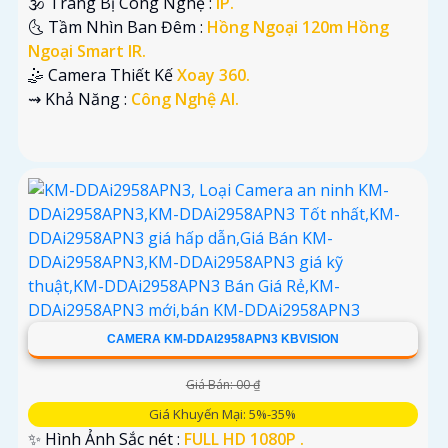
🕉️ Trang Bị Công Nghệ :
IP.
🌜 Tầm Nhìn Ban Đêm :
Hồng Ngoại 120m Hồng
Ngoại Smart IR.
🤹 Camera Thiết Kế
Xoay 360.
️⇝ Khả Năng :
Công Nghệ AI.
CAMERA KM-DDAI2958APN3 KBVISION
Giá Bán: 00 ₫
Giá Khuyến Mại: 5%-35%
✨ Hình Ảnh Sắc nét :
FULL HD 1080P .