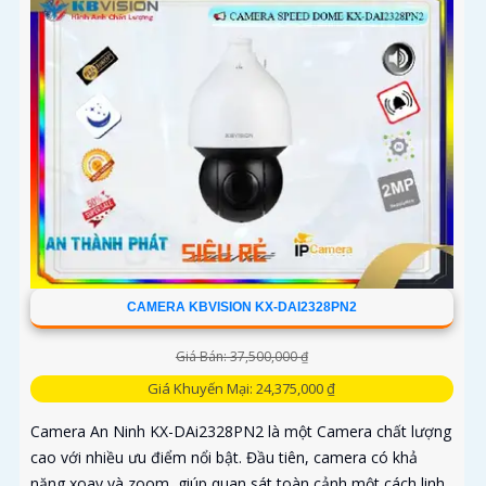
CAMERA KBVISION KX-DAI2328PN2
Giá Bán: 37,500,000 ₫
Giá Khuyến Mại: 24,375,000 ₫
Camera An Ninh KX-DAi2328PN2 là một Camera chất lượng
cao với nhiều ưu điểm nổi bật. Đầu tiên, camera có khả
năng xoay và zoom, giúp quan sát toàn cảnh một cách linh