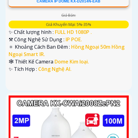
CAMERA IP DOME KX-D2014N-EAB
Giá Bán:
Giá Khuyến Mại: 5%-35%
✨ Chất lượng hình :
FULL HD 1080P .
⚒ Công Nghệ Sử Dụng :
IP POE.
🔅 Khoảng Cách Ban Đêm :
Hồng Ngoại 50m Hồng
Ngoại Smart IR.
🕸️ Thiết Kế Camera
Dome Kim loại.
️✨ Tích Hợp :
Công Nghệ AI.