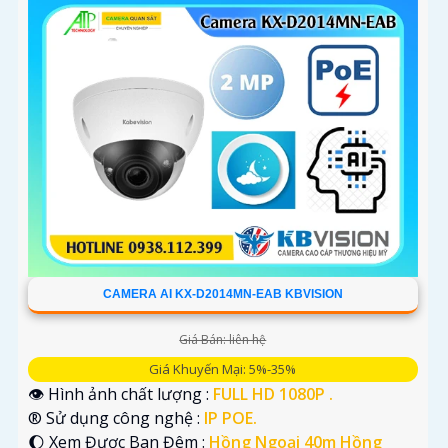
CAMERA AI KX-D2014MN-EAB KBVISION
Giá Bán: liên hệ
Giá Khuyến Mại: 5%-35%
👁 Hình ảnh chất lượng :
FULL HD 1080P .
®️ Sử dụng công nghệ :
IP POE.
🌔 Xem Được Ban Đêm :
Hồng Ngoại 40m Hồng