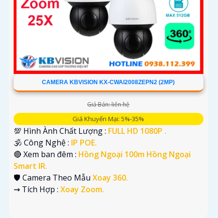
CAMERA KBVISION KX-CWAI2008ZEPN2 (2MP)
Giá Bán: liên hệ
Giá Khuyến Mại: 5%-35%
💯 Hình Ành Chất Lượng :
FULL HD 1080P .
🕉️ Công Nghệ :
IP POE.
🔴 Xem ban đêm :
Hồng Ngoại 100m Hồng Ngoại
Smart IR.
🛡 Camera Theo Mẫu
Xoay 360.
️⇝ Tích Hợp :
Xoay Zoom.