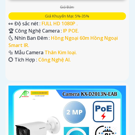
Giá Bán:
Giá Khuyến Mại: 5%-35%
👀 Độ sắc nét :
FULL HD 1080P .
🏆 Công Nghệ Camera :
IP POE.
🌜 Nhìn Ban Đêm :
Hồng Ngoại 60m Hồng Ngoại
Smart IR.
🔩 Mẫu Camera
Thân Kim loại.
️💮 Tích Hợp :
Công Nghệ AI.