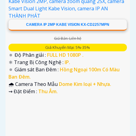
CAMERA IP 2MP KABE VISION KX-CD2257MPN
Giá Bán: Liên hệ
Giá Khuyến Mại: 5%-35%
🔅 Độ Phân giải :
FULL HD 1080P .
'
⚛️ Trang Bị Công Nghệ :
IP.
🔅 Giám sát Ban Đêm :
Hồng Ngoại 100m Có Màu
Ban Ðêm.
🌧️ Camera Theo Mẫu
Dome Kim loại + Nhựa.
️⇝ Đặt Điểm :
Thu Âm.