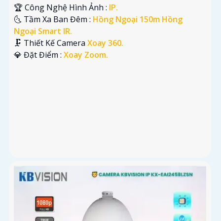
🏆 Công Nghệ Hình Ảnh :
IP.
🌜 Tầm Xa Ban Đêm :
Hồng Ngoại 150m Hồng
Ngoại Smart IR.
🗜️ Thiết Kế Camera
Xoay 360.
️💎 Đặt Điểm :
Xoay Zoom.