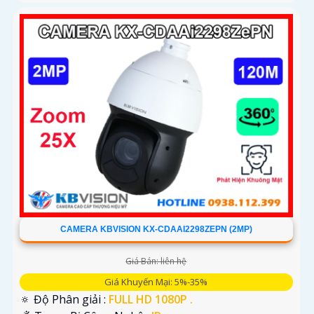
CAMERA KBVISION KX-CDAAI2298ZEPN (2MP)
Giá Bán: liên hệ
Giá Khuyến Mại: 5%-35%
🔅 Độ Phân giải :
FULL HD 1080P .