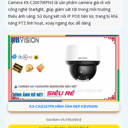
Camera KX-C2007IRPN3 là sản phẩm camera giá rẻ với
công nghệ Starlight, giúp giám sát tốt trong môi trường
thiếu ánh sáng. Sử dụng kết nối IP POE tiện lợi, trang bị khả
năng PTZ linh hoạt, xoay ngang dọc dễ dàng
KX-CAI2167PN HÌNH ẢNH ĐẸP KBVISION
Giá Bán: 15,735,000 ₫
Giá Khuyến Mại: 10,227,750 ₫