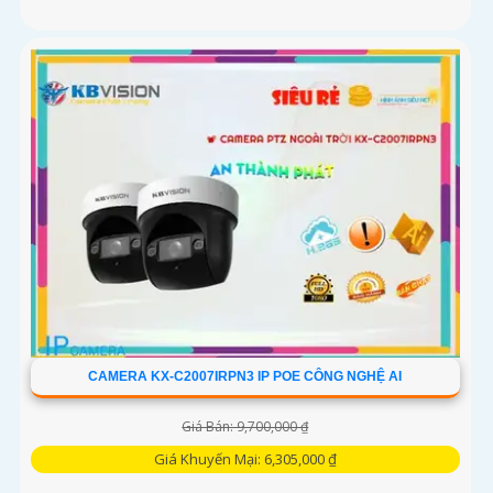
CAMERA KX-C2007IRPN3 IP POE CÔNG NGHỆ AI
Giá Bán: 9,700,000 ₫
Giá Khuyến Mại: 6,305,000 ₫