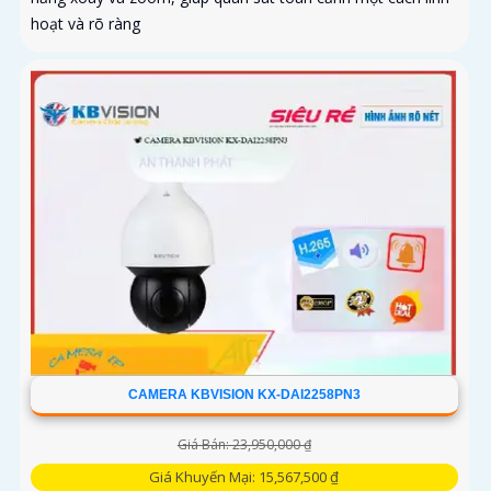
hoạt và rõ ràng
CAMERA KBVISION KX-DAI2258PN3
Giá Bán: 23,950,000 ₫
Giá Khuyến Mại: 15,567,500 ₫