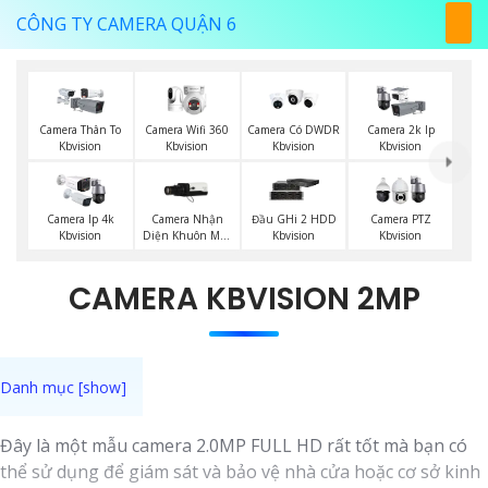
CÔNG TY CAMERA QUẬN 6
Camera Wifi 360
Camera Thân To
Camera Có DWDR
Camera 2k Ip
Kbvision
Kbvision
Kbvision
Kbvision
Camera Nhận
Camera Ip 4k
Đầu GHi 2 HDD
Camera PTZ
Diện Khuôn Mặt
Kbvision
Kbvision
Kbvision
Kbvision
CAMERA KBVISION 2MP
Đây là một mẫu camera 2.0MP FULL HD rất tốt mà bạn có
thể sử dụng để giám sát và bảo vệ nhà cửa hoặc cơ sở kinh