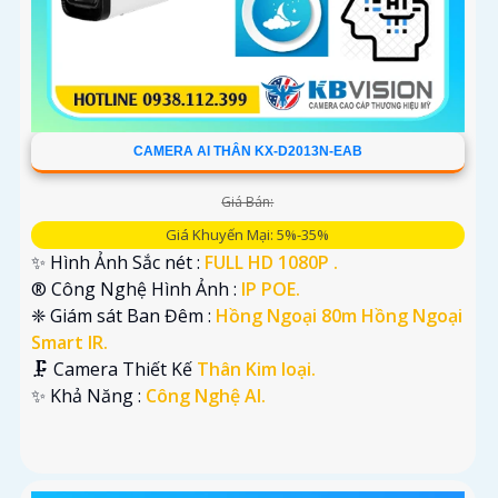
CAMERA AI THÂN KX-D2013N-EAB
Giá Bán:
Giá Khuyến Mại: 5%-35%
✨ Hình Ảnh Sắc nét :
FULL HD 1080P .
®️ Công Nghệ Hình Ảnh :
IP POE.
❈ Giám sát Ban Đêm :
Hồng Ngoại 80m Hồng Ngoại
Smart IR.
🗜️ Camera Thiết Kế
Thân Kim loại.
️✨ Khả Năng :
Công Nghệ AI.