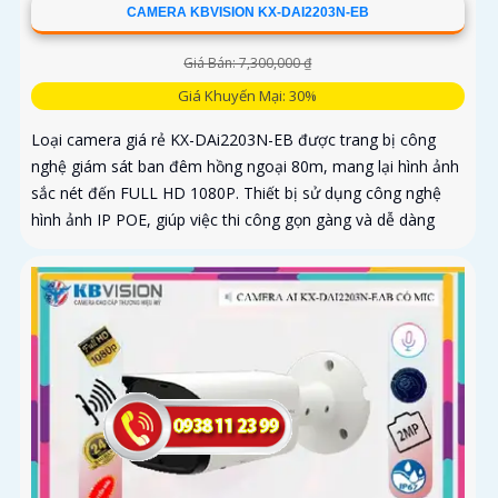
CAMERA KBVISION KX-DAI2203N-EB
Giá Bán: 7,300,000 ₫
Giá Khuyến Mại: 30%
Loại camera giá rẻ KX-DAi2203N-EB được trang bị công
nghệ giám sát ban đêm hồng ngoại 80m, mang lại hình ảnh
sắc nét đến FULL HD 1080P. Thiết bị sử dụng công nghệ
hình ảnh IP POE, giúp việc thi công gọn gàng và dễ dàng