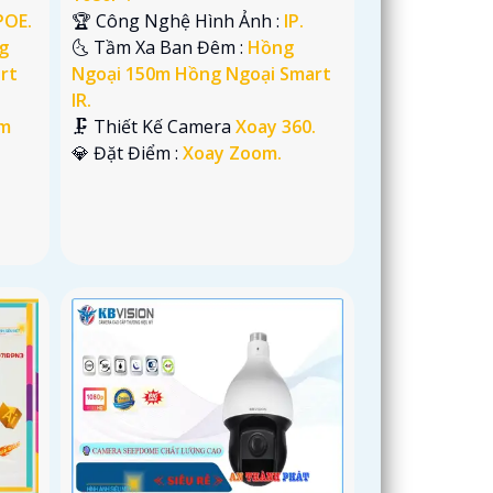
POE.
🏆 Công Nghệ Hình Ảnh :
IP.
g
🌜 Tầm Xa Ban Đêm :
Hồng
rt
Ngoại 150m Hồng Ngoại Smart
IR.
im
🗜️ Thiết Kế Camera
Xoay 360.
️💎 Đặt Điểm :
Xoay Zoom.