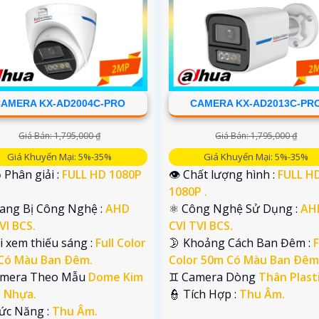
AMERA KX-AD2004C-PRO
CAMERA KX-AD2013C-PR
Giá Bán: 1,795,000 ₫
Giá Bán: 1,795,000 ₫
Giá Khuyến Mại: 5%-35%
Giá Khuyến Mại: 5%-35%
 Phân giải :
FULL HD 1080P
👁 Chất lượng hình :
FULL H
1080P .
rang Bị Công Nghệ :
AHD
⚛️ Công Nghệ Sử Dụng :
AH
VI BCS.
CVI TVI BCS.
i xem thiếu sáng :
Full Color
🌛 Khoảng Cách Ban Đêm :
F
Có Màu Ban Ðêm.
Color 50m Có Màu Ban Ðêm
amera Theo Mẫu
Dome Kim
♊ Camera Dòng
Thân Plasti
+ Nhựa.
️👮 Tích Hợp :
Thu Âm.
hức Năng :
Thu Âm.