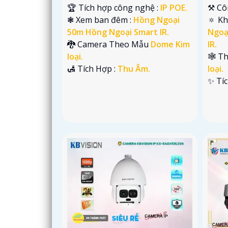
🏆 Tích hợp công nghệ :
IP POE.
⚒ Cô
❃ Xem ban đêm :
Hồng Ngoại
🔅 K
50m Hồng Ngoại Smart IR.
Ngoạ
🐉️ Camera Theo Mẫu
Dome Kim
IR.
loại.
🕸️ T
️🛃 Tích Hợp :
Thu Âm.
loại.
️✨ Tí