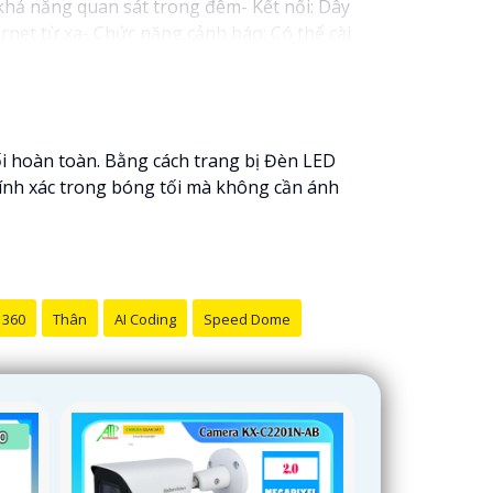
khả năng quan sát trong đêm- Kết nối: Dây
net từ xa- Chức năng cảnh báo: Có thể cài
a đình và công việc của bạn. Bạn có thể tìm
ối hoàn toàn. Bằng cách trang bị Đèn LED
ính xác trong bóng tối mà không cần ánh
 360
Thân
AI Coding
Speed Dome