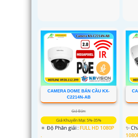
CAMERA DOME BÁN CẦU KX-
CA
C2214N-AB
Giá Bán:
Giá Khuyến Mại: 5%-35%
🔅 Độ Phân giải :
FULL HD 1080P
✨ Chấ
.
1080P