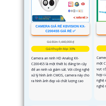
CAMERA GIÁ RẺ KBVISION KX-
C2004S5 GIÁ RẺ ✅
Giá Bán: 1,440,000 ₫
Giá Khuyến Mại: 30%
Camer
Camera an ninh HD Analog KX-
một C
C2004S5 là một thiết bị đáng tin cậy
vực c
để an ninh và giám sát. Với công nghệ
hợp c
xử lý hình ảnh CMOS, camera này cho
nghệ 
ra hình ảnh đẹp và chất lượng cao
nghệ 