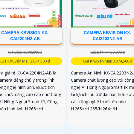
CAMERA KBVISION KX-
CAMERA KBVISION KX-
CAI2204N2-AB
CAI2203N2-AB
Giá Bán: 4,730,000 ₫
Giá Bán: 4,730,000 ₫
Giá Khuyến Mại: 3,074,500 ₫
Giá Khuyến Mại: 3,074,500 ₫
a giá rẻ KX-CAi2204N2-AB là
Camera An Ninh KX-CAi2203N2-
amera đáng chú ý trong lĩnh
Camera chất lượng cao với công
ông nghệ hình ảnh. Được tích
nghệ AI Hồng Ngoại Smart IR m
ác chức năng cao cấp như Công
lại lợi ích lưu trữ dài hạn hơn so 
AI Hồng Ngoại Smart IR, Công
các công nghệ trước đó như
nén hình ảnh H.265+/H
H.265+/H.265/H.264+/H