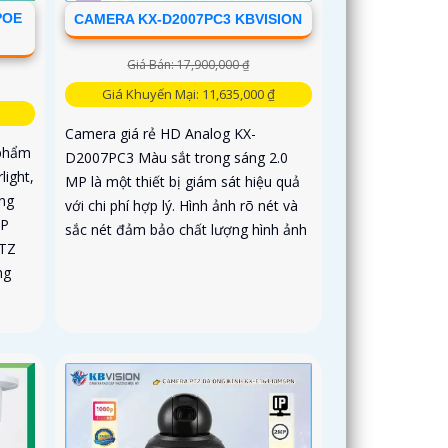
POE
CAMERA KX-D2007PC3 KBVISION
Giá Bán: 17,900,000 ₫
Giá Khuyến Mại: 11,635,000 ₫
Camera giá rẻ HD Analog KX-
 phẩm
D2007PC3 Màu sắt trong sáng 2.0
light,
MP là một thiết bị giám sát hiệu quả
ờng
với chi phí hợp lý. Hình ảnh rõ nét và
IP
sắc nét đảm bảo chất lượng hình ảnh
PTZ
ng