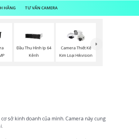
NH HÃNG
TƯ VẤN CAMERA
ra
Đầu Thu Hình Ip 64
Camera Thiết Kế
2MP
Kênh
Kim Loại Hikvision
 cơ sở kinh doanh của mình. Camera này cung
i.