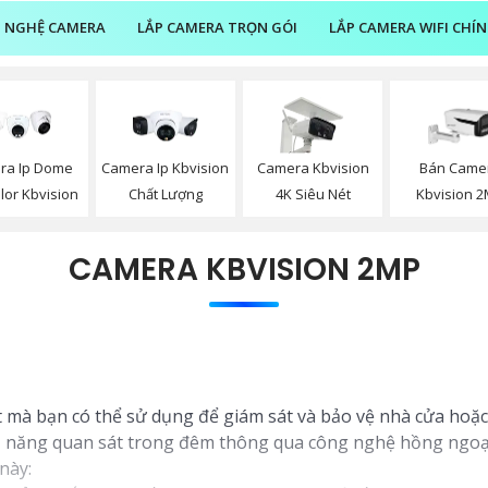
 NGHỆ CAMERA
LẮP CAMERA TRỌN GÓI
LẮP CAMERA WIFI CHÍ
ra Ip Dome
Camera Ip Kbvision
Camera Kbvision
Bán Came
olor Kbvision
Chất Lượng
4K Siêu Nét
Kbvision 
CAMERA KBVISION 2MP
 mà bạn có thể sử dụng để giám sát và bảo vệ nhà cửa hoặc
khả năng quan sát trong đêm thông qua công nghệ hồng ngoạ
này: