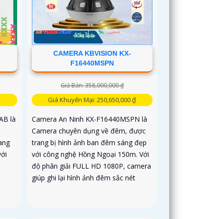
CAMERA KBVISION KX-
F16440MSPN
Giá Bán: 358,000,000 ₫
Giá Khuyến Mại: 250,650,000 ₫
AB là
Camera An Ninh KX-F16440MSPN là
Camera chuyên dụng về đêm, được
ang
trang bị hình ảnh ban đêm sáng đẹp
với
với công nghệ Hồng Ngoại 150m. Với
độ phân giải FULL HD 1080P, camera
giúp ghi lại hình ảnh đêm sắc nét