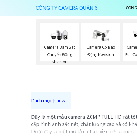
CÔNG TY CAMERA QUẬN 6
CÔNG
Camera Bám Sát
Camera Có Báo
Came
Chuyển Động
Động Kbvision
Full C
Kbvision
Đây là một mẫu camera 2.0MP FULL HD rất tốt
cấp hình ảnh sắc nét, chất lượng cao và có 
Dưới đây là một mô tả cơ bản về chiếc camera 