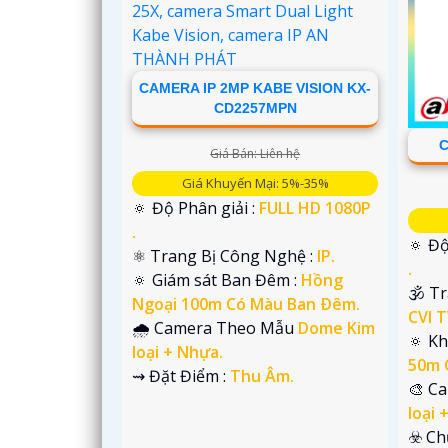
CAMERA IP 2MP KABE VISION KX-
CD2257MPN
C
Giá Bán: Liên hệ
Giá Khuyến Mại: 5%-35%
🔅 Độ Phân giải :
FULL HD 1080P
.
🔅 Độ
⚛️ Trang Bị Công Nghệ :
IP.
.
🔅 Giám sát Ban Đêm :
Hồng
🕉️ T
Ngoại 100m Có Màu Ban Ðêm.
CVI T
🌧️ Camera Theo Mẫu
Dome Kim
'
🔅 Kh
loại + Nhựa.
50m 
️⇝ Đặt Điểm :
Thu Âm.
🎨 C
loại 
️☣️ C