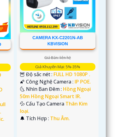
CAMERA KX-C2201N-AB
KBVISION
O
Giá Bán: liên hệ
Giá Khuyến Mại: 5%-35%
🦉 Độ sắc nét :
FULL HD 1080P .
D
🌠 Công Nghệ Camera :
IP POE.
🌜 Nhìn Ban Đêm :
Hồng Ngoại
D
50m Hồng Ngoại Smart IR.
💦 Cấu Tạo Camera
Thân Kim
ull
loại.
.
️🔔 Tích Hợp :
Thu Âm.
c.