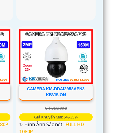
CAMERA KM-DDAI2958APN3
KBVISION
Giá Bán: 00 ₫
Giá Khuyến Mại: 5%-35%
080P
✨ Hình Ảnh Sắc nét :
FULL HD
1080P .