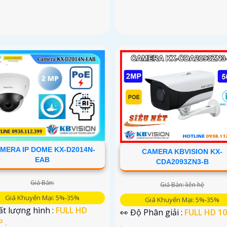
MERA IP DOME KX-D2014N-
CAMERA KBVISION KX-
EAB
CDA2093ZN3-B
Giá Bán:
Giá Bán: liên hệ
Giá Khuyến Mại: 5%-35%
Giá Khuyến Mại: 5%-35%
t lượng hình :
FULL HD
👀 Độ Phân giải :
FULL HD 1
 .
.