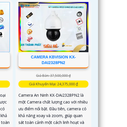
CAMERA KBVISION KX-
DAI2328PN2
Giá Bán: 37,500,000 ₫
Giá Khuyến Mại: 24,375,000 ₫
oại
Camera An Ninh KX-DAi2328PN2 là
được
một Camera chất lượng cao với nhiều
 có
ưu điểm nổi bật. Đầu tiên, camera có
 khả
khả năng xoay và zoom, giúp quan
 toàn
sát toàn cảnh một cách linh hoạt và