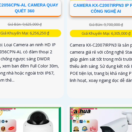
C2056CPN-AL CAMERA QUAY
CAMERA KX-C2007IRPN3 IP 
QUÉT 360
CÔNG NGHỆ AI
Giá Bán: 9,625,000 ₫
Giá Bán: 9,700,000 ₫
Giá Khuyến Mại: 6,256,250 ₫
Giá Khuyến Mại: 6,305,000 ₫
 bị Loại Camera an ninh HD IP
Camera KX-C2007IRPN3 là sản
056CPN-AL có đàm thoại 2
camera giá rẻ với công nghệ Star
, chống ngược sáng DWDR
giúp giám sát tốt trong môi trư
, xem ban đêm Full Color 30m,
thiếu ánh sáng. Sử dụng kết nối 
ong nhà hoặc ngoài trời IP67,
POE tiện lợi, trang bị khả năng 
m thẻ...
linh hoạt, xoay ngang dọc dễ dà