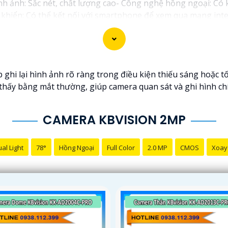
nh ảnh: Sắc nét, chất lượng cao- Công nghệ hồng ngoại: Có 
khiển: Có thể kết nối với smartphone để xem qua mạng inter
D sẽ là sự lựa chọn tốt để nâng cao an toàn an ninh cho gi
c trên các trang mạng chuyên về thiết bị an ninh.
hi lại hình ảnh rõ ràng trong điều kiện thiếu sáng hoặc t
thấy bằng mắt thường, giúp camera quan sát và ghi hình ch
CAMERA KBVISION 2MP
al Light
78°
Hồng Ngoại
Full Color
2.0 MP
CMOS
Xoay