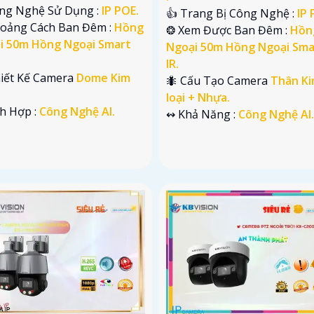
ng Nghệ Sử Dụng :
IP POE.
👍 Trang Bị Công Nghệ :
IP 
hoảng Cách Ban Đêm :
Hồng
❂ Xem Được Ban Đêm :
Hồn
i 50m Hồng Ngoại Smart
Ngoại 50m Hồng Ngoại Sma
IR.
hiết Kế Camera
Dome Kim
🐜 Cấu Tạo Camera
Thân K
loại + Nhựa.
ch Hợp :
Công Nghệ AI.
️↭ Khả Năng :
Công Nghệ AI.