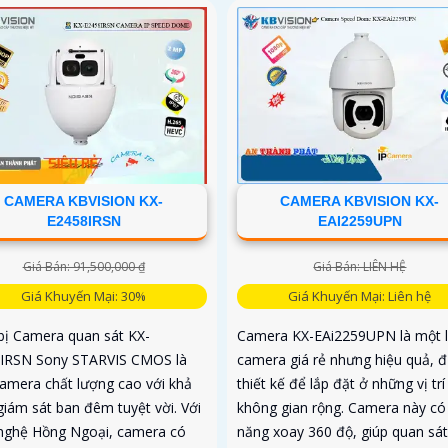
CAMERA KBVISION KX-
CAMERA KBVISION KX-
E2458IRSN
EAI2259UPN
Giá Bán: 91,500,000 ₫
Giá Bán: LIÊN HỆ
Giá Khuyến Mại: 30%
Giá Khuyến Mại: Liên hệ
 bị Camera quan sát KX-
Camera KX-EAi2259UPN là một l
IRSN Sony STARVIS CMOS là
camera giá rẻ nhưng hiệu quả, 
amera chất lượng cao với khả
thiết kế để lắp đặt ở những vị trí
giám sát ban đêm tuyệt vời. Với
không gian rộng. Camera này có
nghệ Hồng Ngoại, camera có
năng xoay 360 độ, giúp quan sát