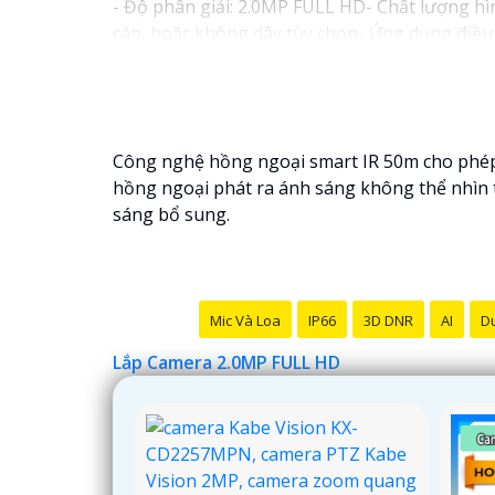
- Độ phân giải: 2.0MP FULL HD- Chất lượng hì
cáp, hoặc không dây tùy chọn- Ứng dụng điều 
đặt cảnh báo khi phát hiện chuyển động
Với những tính năng trên, camera 2.0MP FULL H
mua sản phẩm này tại các cửa hàng điện tử hoặ
Công nghệ hồng ngoại smart IR 50m cho phép g
hồng ngoại phát ra ánh sáng không thể nhìn 
sáng bổ sung.
Mic Và Loa
IP66
3D DNR
AI
Du
Lắp Camera 2.0MP FULL HD