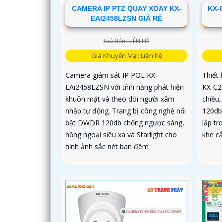
CAMERA IP PTZ QUAY XOAY KX-
KX-
EAI2458LZSN GIÁ RẺ
Giá Bán: LIÊN HỆ
Giá Khuyến Mại: Liên hệ
Camera giám sát IP POE KX-
Thiết
EAi2458LZSN với tính năng phát hiện
KX-C2
khuôn mặt và theo dõi người xâm
chiều
nhập tự động. Trang bị công nghệ nổi
120db
bật DWDR 120db chống ngược sáng,
lắp tr
hồng ngoại siêu xa và Starlight cho
khe cắ
hình ảnh sắc nét ban đêm