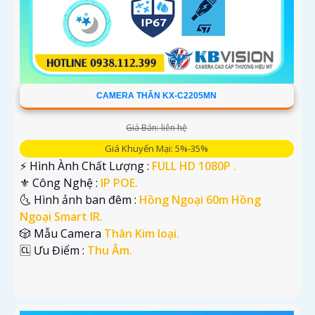
CAMERA THÂN KX-C2205MN
Giá Bán: liên hệ
Giá Khuyến Mại: 5%-35%
️⚡ Hình Ành Chất Lượng :
FULL HD 1080P .
⚜️ Công Nghệ :
IP POE.
🌜 Hình ảnh ban đêm :
Hồng Ngoại 60m Hồng
Ngoại Smart IR.
🎲 Mẫu Camera
Thân Kim loại.
️🆑 Ưu Điểm :
Thu Âm.