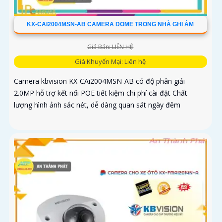
KX-CAI2004MSN-AB CAMERA DOME TRONG NHÀ GHI ÂM
Giá Bán: LIÊN HỆ
Giá Khuyến Mại: Liên hệ
Camera kbvision KX-CAi2004MSN-AB có độ phân giải
2.0MP hỗ trợ kết nối POE tiết kiệm chi phí cài đặt Chất
lượng hình ảnh sắc nét, dễ dàng quan sát ngày đêm