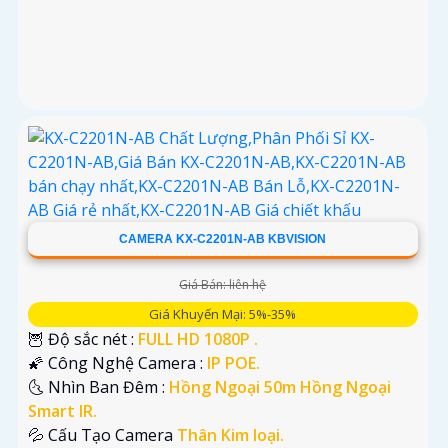
CAMERA KX-C2201N-AB KBVISION
Giá Bán: liên hệ
Giá Khuyến Mại: 5%-35%
🦉 Độ sắc nét :
FULL HD 1080P .
🌠 Công Nghệ Camera :
IP POE.
🌜 Nhìn Ban Đêm :
Hồng Ngoại 50m Hồng Ngoại
Smart IR.
💦 Cấu Tạo Camera
Thân Kim loại.