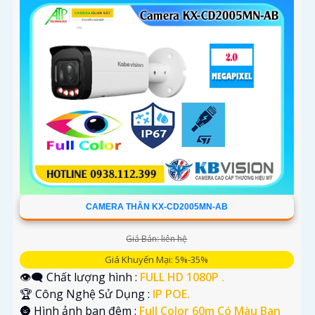
CAMERA THÂN KX-CD2005MN-AB
Giá Bán: liên hệ
Giá Khuyến Mại: 5%-35%
👁️‍🗨 Chất lượng hình :
FULL HD 1080P .
🏆 Công Nghệ Sử Dụng :
IP POE.
🌚 Hình ảnh ban đêm :
Full Color 60m Có Màu Ban