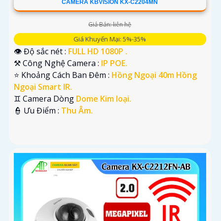
CAMERA KBVISION KX-C2204MN
Giá Bán: liên hệ
Giá Khuyến Mại: 5%-35%
👁 Độ sắc nét :
FULL HD 1080P .
⚒ Công Nghệ Camera :
IP POE.
⭐ Khoảng Cách Ban Đêm :
Hồng Ngoại 40m Hồng
Ngoại Smart IR.
♊ Camera Dòng
Dome Kim loại.
️👮 Ưu Điểm :
Thu Âm.