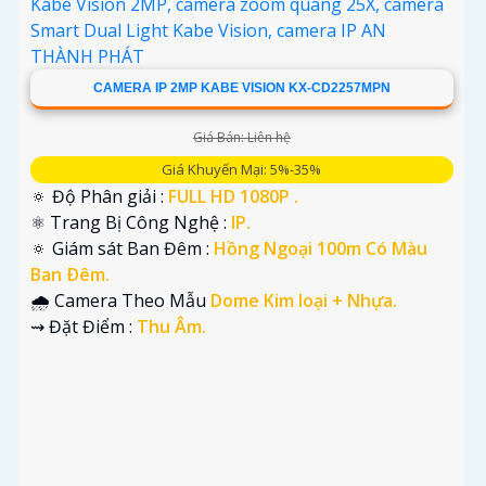
CAMERA IP 2MP KABE VISION KX-CD2257MPN
Giá Bán: Liên hệ
Giá Khuyến Mại: 5%-35%
🔅 Độ Phân giải :
FULL HD 1080P .
'
⚛️ Trang Bị Công Nghệ :
IP.
🔅 Giám sát Ban Đêm :
Hồng Ngoại 100m Có Màu
Ban Ðêm.
🌧️ Camera Theo Mẫu
Dome Kim loại + Nhựa.
️⇝ Đặt Điểm :
Thu Âm.