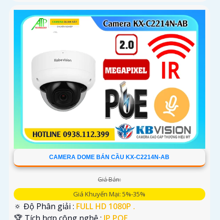
CAMERA DOME BÁN CẦU KX-C2214N-AB
Giá Bán:
Giá Khuyến Mại: 5%-35%
🔅 Độ Phân giải :
FULL HD 1080P .
🏆 Tích hợp công nghệ :
IP POE.