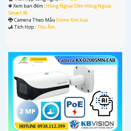
❃ Xem ban đêm :
Hồng Ngoại 50m Hồng Ngoại
Smart IR.
🐉️ Camera Theo Mẫu
Dome Kim loại.
️🛃 Tích Hợp :
Thu Âm.