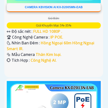
CAMERA KBVISION AI KX-D2005MN-EAB
Giá Bán:
Giá Khuyến Mại: 5%-35%
👀 Độ sắc nét :
FULL HD 1080P .
🏆 Công Nghệ Camera :
IP POE.
🌜 Nhìn Ban Đêm :
Hồng Ngoại 60m Hồng Ngoại
Smart IR.
🔩 Mẫu Camera
Thân Kim loại.
️💮 Tích Hợp :
Công Nghệ AI.