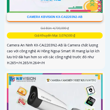
CAMERA KBVISION KX-CAI2203N2-AB
Giá Bán: 4,730,000 ₫
Giá Khuyến Mại: 3,074,500 ₫
Camera An Ninh KX-CAi2203N2-AB là Camera chất lượng
cao với công nghệ AI Hồng Ngoại Smart IR mang lại lợi ích
lưu trữ dài hạn hơn so với các công nghệ trước đó như
H.265+/H.265/H.264+/H