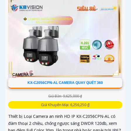
KX-C2056CPN-AL CAMERA QUAY QUÉT 360
Giá Bán: 9,625,000 ₫
Giá Khuyến Mại: 6,256,250 ₫
Thiết bị Loại Camera an ninh HD IP KX-C2056CPN-AL có
đàm thoại 2 chiều, chống ngược sáng DWDR 120db, xem
ban đêm Full Color 30m, lắp trong nhà hoặc ngoài trời IP67,