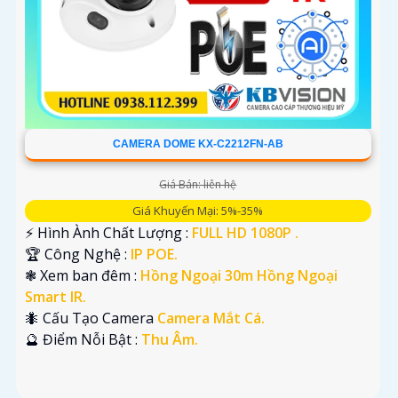
CAMERA DOME KX-C2212FN-AB
Giá Bán: liên hệ
Giá Khuyến Mại: 5%-35%
️⚡ Hình Ành Chất Lượng :
FULL HD 1080P .
🏆 Công Nghệ :
IP POE.
❃ Xem ban đêm :
Hồng Ngoại 30m Hồng Ngoại
Smart IR.
🐜 Cấu Tạo Camera
Camera Mắt Cá.
️🔮 Điểm Nỗi Bật :
Thu Âm.