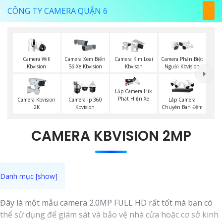
CÔNG TY CAMERA QUẬN 6
Camera Wifi
Camera Xem Biển
Camera Kim Loại
Camera Phân Biệt
Kbvision
Số Xe Kbvision
Kbvison
Người Kbvision
Lắp Camera Hik
Phát Hiện Xe
Camera Kbvision
Camera Ip 360
Lắp Camera
2K
Kbvision
Chuyên Ban Đêm
CAMERA KBVISION 2MP
Đây là một mẫu camera 2.0MP FULL HD rất tốt mà bạn có
thể sử dụng để giám sát và bảo vệ nhà cửa hoặc cơ sở kinh