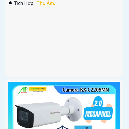
️🔔 Tích Hợp :
Thu Âm.