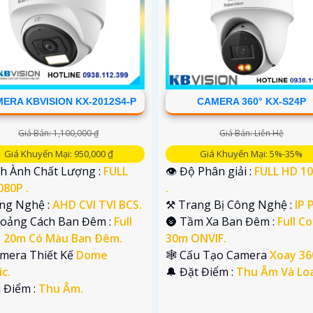
ERA KBVISION KX-2012S4-P
CAMERA 360° KX-S24P
Giá Bán: 1,100,000 ₫
Giá Bán: Liên Hệ
Giá Khuyến Mại: 950,000 ₫
Giá Khuyến Mại: 5%-35%
nh Ành Chất Lượng :
FULL
👁 Độ Phân giải :
FULL HD 1
080P .
.
ông Nghệ :
AHD CVI TVI BCS.
⚒ Trang Bị Công Nghệ :
IP 
hoảng Cách Ban Đêm :
Full
🌚 Tầm Xa Ban Đêm :
Full Co
r 20m Có Màu Ban Ðêm.
30m ONVIF.
amera Thiết Kế
Dome
🕸️ Cấu Tạo Camera
Xoay 36
ic.
️🔔 Đặt Điểm :
Thu Âm Và Loa
u Điểm :
Thu Âm.