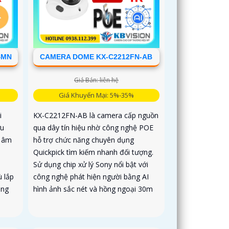
4MN
CAMERA DOME KX-C2212FN-AB
Giá Bán: liên hệ
Giá Khuyến Mại: 5%-35%
i
KX-C2212FN-AB là camera cấp nguồn
ưu
qua dây tín hiệu nhờ công nghệ POE
u âm
hỗ trợ chức năng chuyên dụng
Quickpick tìm kiếm nhanh đối tượng.
Sử dụng chip xử lý Sony nổi bật với
 lắp
công nghệ phát hiện người bằng AI
ăng
hình ảnh sắc nét và hồng ngoại 30m