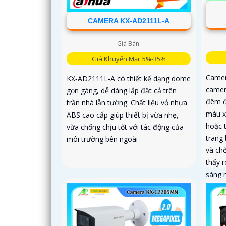
CAMERA KX-AD2111L-A
Giá Bán:
Giá Khuyến Mại: 5%-35%
Camer
KX‑AD2111L‑A có thiết kế dạng dome
camer
gọn gàng, dễ dàng lắp đặt cả trên
đêm đ
trần nhà lẫn tường. Chất liệu vỏ nhựa
màu x
ABS cao cấp giúp thiết bị vừa nhẹ,
hoặc 
vừa chống chịu tốt với tác động của
trang
môi trường bên ngoài
và ch
thấy 
sáng 