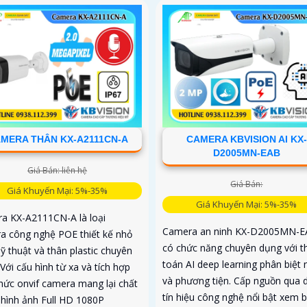
MERA THÂN KX-A2111CN-A
CAMERA KBVISION AI KX-
D2005MN-EAB
Giá Bán: liên hệ
Giá Bán:
Giá Khuyến Mại: 5%-35%
Giá Khuyến Mại: 5%-35%
a KX-A2111CN-A là loại
Camera an ninh KX-D2005MN-
a công nghệ POE thiết kế nhỏ
có chức năng chuyên dụng với t
ỹ thuật và thân plastic chuyên
toán AI deep learning phân biệt 
Với cấu hình từ xa và tích hợp
và phương tiện. Cấp nguồn qua 
thức onvif camera mang lại chất
tín hiệu công nghệ nổi bật xem 
 hình ảnh Full HD 1080P