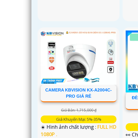
CAMERA KBVISION KX-A2004C-
PRO GIÁ RẺ
ĐÈ
Giá Bán: 1,715,000 ₫
Giá Khuyến Mại: 5%-35%
☀️ Hình ảnh chất lượng :
FULL HD
1080P .
👀 Ch