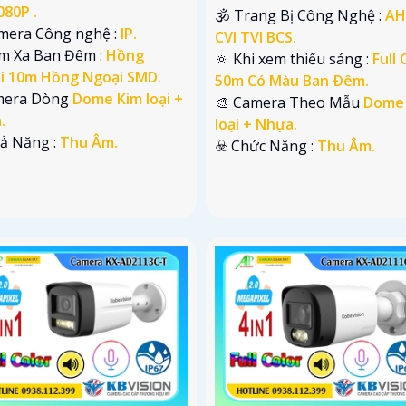
080P .
🕉️ Trang Bị Công Nghệ :
AH
amera Công nghệ :
IP.
CVI TVI BCS.
m Xa Ban Đêm :
Hồng
🔅 Khi xem thiếu sáng :
Full 
i 10m Hồng Ngoại SMD.
50m Có Màu Ban Ðêm.
amera Dòng
Dome Kim loại +
🎨 Camera Theo Mẫu
Dome
.
loại + Nhựa.
hả Năng :
Thu Âm.
️☣️ Chức Năng :
Thu Âm.