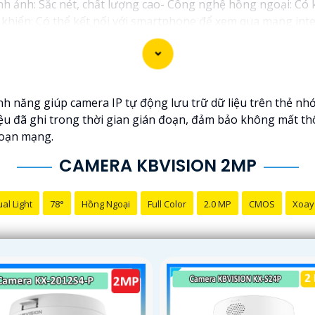
nh ảnh: Sắc nét, chất lượng cao- Công nghệ hồng ngoại: Có 
khiển: Có thể kết nối với smartphone để xem qua mạng inter
D sẽ là sự lựa chọn tốt để nâng cao an toàn an ninh cho gi
c trên các trang mạng chuyên về thiết bị an ninh.
h năng giúp camera IP tự động lưu trữ dữ liệu trên thẻ nhớ 
iệu đã ghi trong thời gian gián đoạn, đảm bảo không mất thôn
đoạn mạng.
CAMERA KBVISION 2MP
al Light
78°
Hồng Ngoại
Full Color
2.0 MP
CMOS
Xoay