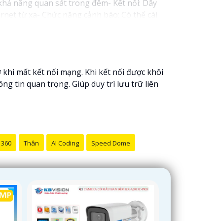
khả năng quan sát trong đêm- Kết nối: Dây
net từ xa- Chức năng cảnh báo: Có thể cài
a đình và công việc của bạn. Bạn có thể tìm
khi mất kết nối mạng. Khi kết nối được khôi
g tin quan trọng. Giúp duy trì lưu trữ liên
 360
Thân
AI Coding
Speed Dome