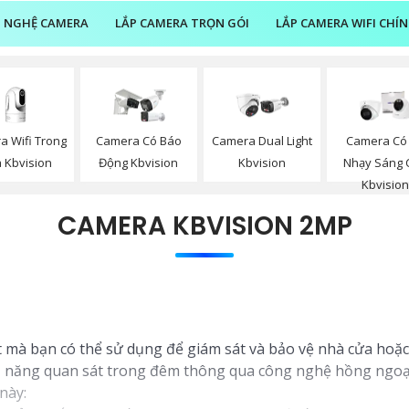
 NGHỆ CAMERA
LẮP CAMERA TRỌN GÓI
LẮP CAMERA WIFI CHÍ
a Wifi Trong
Camera Có Báo
Camera Dual Light
Camera Có
 Kbvision
Động Kbvision
Kbvision
Nhạy Sáng 
Kbvisio
CAMERA KBVISION 2MP
 mà bạn có thể sử dụng để giám sát và bảo vệ nhà cửa hoặc
khả năng quan sát trong đêm thông qua công nghệ hồng ngoạ
này: