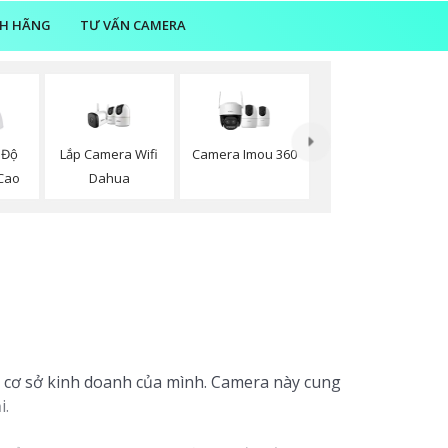
NH HÃNG
TƯ VẤN CAMERA
Lắp Camera Wifi
Camera Imou 360
 Độ
Dahua
Cao
n
 cơ sở kinh doanh của mình. Camera này cung
i.