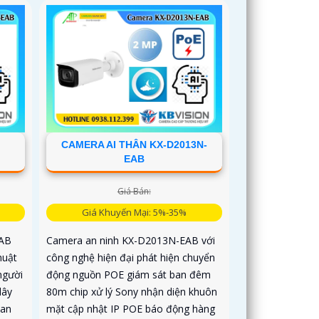
CAMERA AI THÂN KX-D2013N-
EAB
Giá Bán:
Giá Khuyến Mại: 5%-35%
EAB
Camera an ninh KX-D2013N-EAB với
huật
công nghệ hiện đại phát hiện chuyển
người
động nguồn POE giám sát ban đêm
dây
80m chip xử lý Sony nhận diện khuôn
ban
mặt cập nhật IP POE báo động hàng