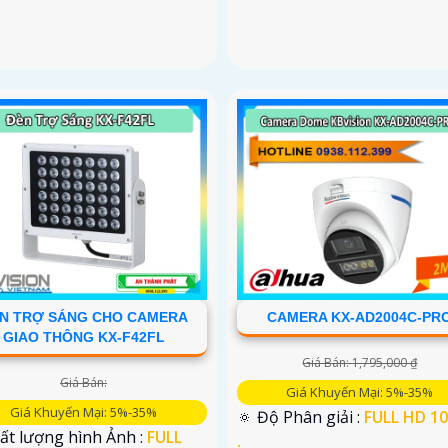
N TRỢ SÁNG CHO CAMERA
CAMERA KX-AD2004C-PR
GIAO THÔNG KX-F42FL
Giá Bán: 1,795,000 ₫
Giá Bán:
Giá Khuyến Mại: 5%-35%
Giá Khuyến Mại: 5%-35%
🔅 Độ Phân giải :
FULL HD 1
ất lượng hình Ảnh :
FULL
.