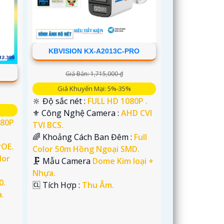
KBVISION KX-A2013C-PRO
Giá Bán: 1,715,000 ₫
Giá Khuyến Mại: 5%-35%
🔆 Độ sắc nét :
FULL HD 1080P .
⚜️ Công Nghệ Camera :
AHD CVI
080P
TVI BCS.
🌈 Khoảng Cách Ban Đêm :
Full
POE.
Color 50m Hồng Ngoại SMD.
lor
🗜️ Mẫu Camera
Dome Kim loại +
Nhựa.
0.
️🆑 Tích Hợp :
Thu Âm.
.