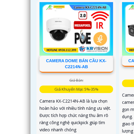
CAMERA DOME BÁN CẦU KX-
CA
C2214N-AB
Giá Bán:
Giá Khuyến Mại: 5%-35%
Camer
Camera KX-C2214N-AB là lựa chọn
camer
hoàn hảo với nhiều tính năng ưu việt.
gọn m
Được tích hợp chức năng thu âm rõ
dụng. 
ràng công nghệ quickpick giúp tìm
giao 
video nhanh chóng
lượng