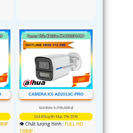
O
CAMERA KX-AD2013C-PRO
Giá Bán: 1,795,000 ₫
Giá Khuyến Mại: 5%-35%
080P
👁 Chất lượng hình :
FULL HD
1080P .