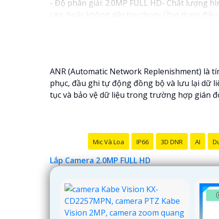
- Độ phân giải: 2.0MP FULL HD- Chất lượng hì
cáp, hoặc không dây tùy chọn- Ứng dụng điều 
đặt cảnh báo khi phát hiện chuyển động
Với những tính năng trên, camera 2.0MP FULL H
mua sản phẩm này tại các cửa hàng điện tử hoặ
ANR (Automatic Network Replenishment) là tín
phục, đầu ghi tự động đồng bộ và lưu lại dữ l
tục và bảo vệ dữ liệu trong trường hợp gián 
Mic Và Loa
IP66
3D DNR
AI
Du
Lắp Camera 2.0MP FULL HD