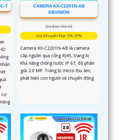
C-T
CAMERA KX-C2201N-AB
KBVISION
Giá Bán: liên hệ
Giá Khuyến Mại: 5%-35%
an
Camera KX-C2201N-AB là camera
 HD
cấp nguồn qua cổng RJ45, trang bị
hông
khả năng chống nước IP 67, độ phân
 nhận
giải 2.0 MP. Trang bị micro thu âm,
nét
phát hiện con người và chuyển động
quả
a
 cự
 năng