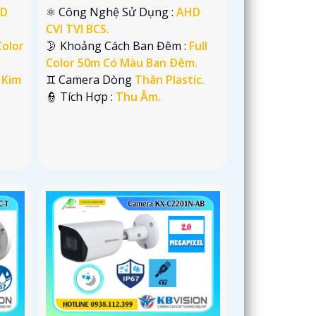
D
⚛️ Công Nghệ Sử Dụng :
AHD
CVI TVI BCS.
Color
🌛 Khoảng Cách Ban Đêm :
Full
Color 50m Có Màu Ban Ðêm.
 Kim
♊ Camera Dòng
Thân Plastic.
️👮 Tích Hợp :
Thu Âm.