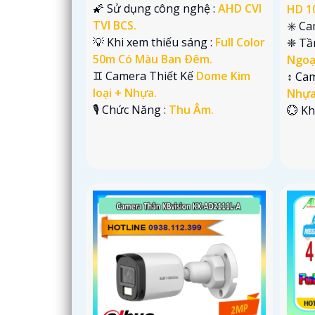
🌠 Sử dụng công nghệ :
AHD CVI
HD 1
TVI BCS.
✳️ C
💡 Khi xem thiếu sáng :
Full Color
❈ Tầ
50m Có Màu Ban Ðêm.
Ngoạ
♊ Camera Thiết Kế
Dome Kim
↕️ C
loại + Nhựa.
Nhựa
️🎙 Chức Năng :
Thu Âm.
️💮 K