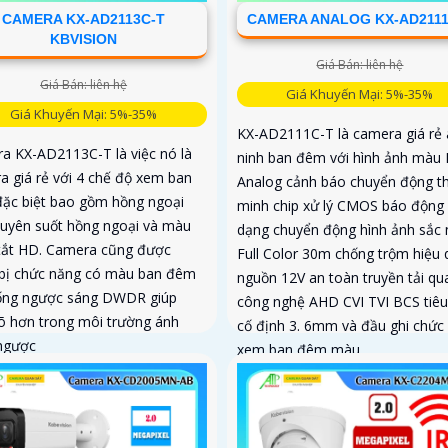
CAMERA KX-AD2113C-T
CAMERA ANALOG KX-AD2111
KBVISION
Giá Bán: liên hệ
Giá Bán: liên hệ
Giá Khuyến Mại: 5%-35%
Giá Khuyến Mại: 5%-35%
KX-AD2111C-T là camera giá rẻ 
a KX-AD2113C-T là việc nó là
ninh ban đêm với hình ảnh màu
a giá rẻ với 4 chế độ xem ban
Analog cảnh báo chuyển động t
ặc biệt bao gồm hồng ngoại
minh chip xử lý CMOS báo động
uyên suốt hồng ngoại và màu
dạng chuyển động hình ảnh sắc 
tắt HD. Camera cũng được
Full Color 30m chống trộm hiệu 
 bị chức năng có màu ban đêm
nguồn 12V an toàn truyền tải qu
ống ngược sáng DWDR giúp
công nghệ AHD CVI TVI BCS tiêu
rõ hơn trong môi trường ánh
cố định 3. 6mm và đầu ghi chức
ngược
xem ban đêm màu