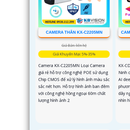
CAMERA THÂN KX-C2205MN
CAM
Giá Bán: liên hệ
Giá Khuyến Mại: 5%-35%
Camera KX-C2205MN Loại Camera
KX-CD
giá rẻ hỗ trợ công nghệ POE sử dụng
Ninh 
Chip CMOS để xử lý hình ảnh màu sắc
AI dee
sắc nét hơn. Hỗ trợ hình ảnh ban đêm
phươn
với công nghệ hồng ngoại 60m chất
dây n
lượng hình ảnh 2
nhìn hì