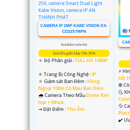
CAMERA IP 2MP KABE VISION KX-
CD2257MPN
CAM
Giá Bán: Liên hệ
Giá Khuyến Mại: 5%-35%
🔅 Độ Phân giải :
FULL HD 1080P
.
️⚡ Hì
⚛️ Trang Bị Công Nghệ :
IP.
HD 1
🔅 Giám sát Ban Đêm :
Hồng
®️ C
Ngoại 100m Có Màu Ban Ðêm.
🌜 K
🌧️ Camera Theo Mẫu
Dome Kim
'
Colo
loại + Nhựa.
💦 C
️⇝ Đặt Điểm :
Thu Âm.
Plast
️✔️ Ư