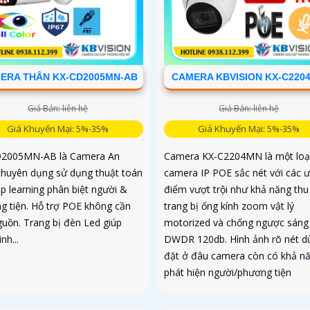
ERA THÂN KX-CD2005MN-AB
CAMERA KBVISION KX-C220
Giá Bán: liên hệ
Giá Bán: liên hệ
Giá Khuyến Mại: 5%-35%
Giá Khuyến Mại: 5%-35%
2005MN-AB là Camera An
Camera KX-C2204MN là một loạ
chuyên dụng sử dụng thuật toán
camera IP POE sắc nét với các 
p learning phân biệt người &
điểm vượt trội như khả năng th
g tiện. Hỗ trợ POE không cần
trang bị ống kính zoom vật lý
guồn. Trang bị đèn Led giúp
motorized và chống ngược sáng
nh...
DWDR 120db. Hình ảnh rõ nét dù
đặt ở đâu camera còn có khả n
phát hiện người/phương tiện