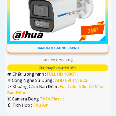
CAMERA KX-AD2013C-PRO
Giá Bán: 1,795,000 ₫
Giá Khuyến Mại: 5%-35%
👁 Chất lượng hình :
FULL HD 1080P .
⚛️ Công Nghệ Sử Dụng :
AHD CVI TVI BCS.
🌛 Khoảng Cách Ban Đêm :
Full Color 50m Có Màu
Ban Ðêm.
♊ Camera Dòng
Thân Plastic.
️👮 Tích Hợp :
Thu Âm.