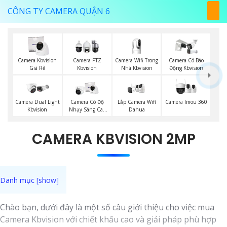
CÔNG TY CAMERA QUẬN 6
Camera Wifi Trong
Camera Kbvision
Camera PTZ
Camera Có Báo
Nhà Kbvision
Giá Rẻ
Kbvision
Động Kbvision
Lắp Camera Wifi
Camera Imou 360
Camera Dual Light
Camera Có Độ
Dahua
Kbvision
Nhạy Sáng Cao
Kbvision
CAMERA KBVISION 2MP
Chào bạn, dưới đây là một số câu giới thiệu cho việc mua
Camera Kbvision với chiết khấu cao và giải pháp phù hợp