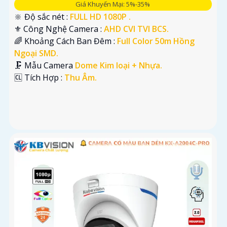
Giá Khuyến Mại: 5%-35%
🔆 Độ sắc nét :
FULL HD 1080P .
⚜️ Công Nghệ Camera :
AHD CVI TVI BCS.
🌈 Khoảng Cách Ban Đêm :
Full Color 50m Hồng
Ngoại SMD.
🗜️ Mẫu Camera
Dome Kim loại + Nhựa.
️🆑 Tích Hợp :
Thu Âm.