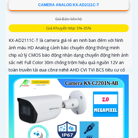
CAMERA ANALOG KX-AD2111C-T
Giá Bán: liên hệ
Giá Khuyến Mại: 5%-35%
KX-AD2111C-T là camera giá rẻ an ninh ban đêm với hình
ảnh màu HD Analog cảnh báo chuyển động thông minh
chip xử lý CMOS báo động nhận dạng chuyển động hình ảnh
sắc nét Full Color 30m chống trộm hiệu quả nguồn 12V an
toàn truyền tải qua công nghệ AHD CVI TVI BCS tiêu cự cố
định 3. 6mm và đầu ghi chức năng xem ban đêm màu