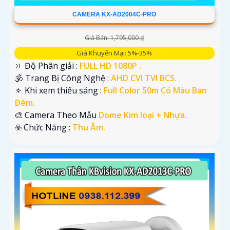
CAMERA KX-AD2004C-PRO
Giá Bán: 1,795,000 ₫
Giá Khuyến Mại: 5%-35%
🔅 Độ Phân giải :
FULL HD 1080P .
🕉️ Trang Bị Công Nghệ :
AHD CVI TVI BCS.
🔅 Khi xem thiếu sáng :
Full Color 50m Có Màu Ban
Ðêm.
🎨 Camera Theo Mẫu
Dome Kim loại + Nhựa.
️☣️ Chức Năng :
Thu Âm.