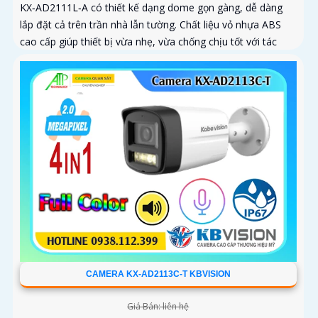
KX‑AD2111L‑A có thiết kế dạng dome gọn gàng, dễ dàng
lắp đặt cả trên trần nhà lẫn tường. Chất liệu vỏ nhựa ABS
cao cấp giúp thiết bị vừa nhẹ, vừa chống chịu tốt với tác
động của môi trường bên ngoài
CAMERA KX-AD2113C-T KBVISION
Giá Bán: liên hệ