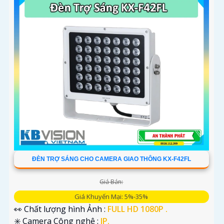
ĐÈN TRỢ SÁNG CHO CAMERA GIAO THÔNG KX-F42FL
Giá Bán:
Giá Khuyến Mại: 5%-35%
👀 Chất lượng hình Ảnh :
FULL HD 1080P .
✳️ Camera Công nghệ :
IP.