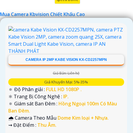
Mua Camera Kbvision Chiết Khấu Cao
CAMERA IP 2MP KABE VISION KX-CD2257MPN
'
Giá Bán: Liên hệ
Giá Khuyến Mại: 5%-35%
🔅 Độ Phân giải :
FULL HD 1080P .
⚛️ Trang Bị Công Nghệ :
IP.
🔅 Giám sát Ban Đêm :
Hồng Ngoại 100m Có Màu
Ban Ðêm.
🌧️ Camera Theo Mẫu
Dome Kim loại + Nhựa.
️⇝ Đặt Điểm :
Thu Âm.