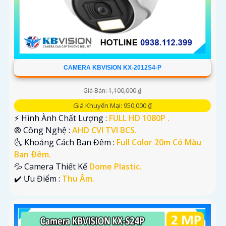
CAMERA KBVISION KX-2012S4-P
Giá Bán: 1,100,000 ₫
Giá Khuyến Mại: 950,000 ₫
️⚡ Hình Ành Chất Lượng :
FULL HD 1080P .
®️ Công Nghệ :
AHD CVI TVI BCS.
🌜 Khoảng Cách Ban Đêm :
Full Color 20m Có Màu
Ban Ðêm.
💦 Camera Thiết Kế
Dome Plastic.
️✔️ Ưu Điểm :
Thu Âm.