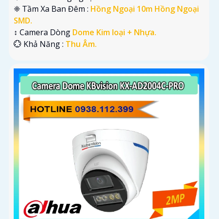
❈ Tầm Xa Ban Đêm :
Hồng Ngoại 10m Hồng Ngoại
SMD.
↕️ Camera Dòng
Dome Kim loại + Nhựa.
️💮 Khả Năng :
Thu Âm.