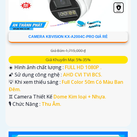
CAMERA KBVISION KX-A2004C-PRO GIÁ RẺ
Giá Bán: 1,715,000 ₫
Giá Khuyến Mại: 5%-35%
☀️ Hình ảnh chất lượng :
FULL HD 1080P .
🌠 Sử dụng công nghệ :
AHD CVI TVI BCS.
💡 Khi xem thiếu sáng :
Full Color 50m Có Màu Ban
Ðêm.
♊ Camera Thiết Kế
Dome Kim loại + Nhựa.
️🎙 Chức Năng :
Thu Âm.