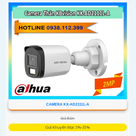
CAMERA KX-AD2111L-A
Giá Bán:
Giá Khuyến Mại: 5%-35%