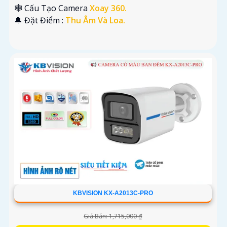
🕸️ Cấu Tạo Camera
Xoay 360.
️🔔 Đặt Điểm :
Thu Âm Và Loa.
KBVISION KX-A2013C-PRO
Giá Bán: 1,715,000 ₫