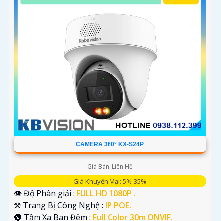
CAMERA 360° KX-S24P
Giá Bán: Liên Hệ
Giá Khuyến Mại: 5%-35%
👁 Độ Phân giải :
FULL HD 1080P .
⚒ Trang Bị Công Nghệ :
IP POE.
🌚 Tầm Xa Ban Đêm :
Full Color 30m ONVIF.