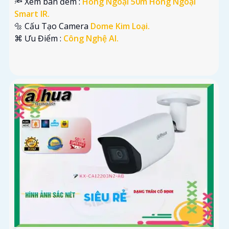
🔦 Xem ban đêm :
Hồng Ngoại 50m Hồng Ngoại
Smart IR.
🔩 Cấu Tạo Camera
Dome Kim Loại.
️⌘ Ưu Điểm :
Công Nghệ AI.