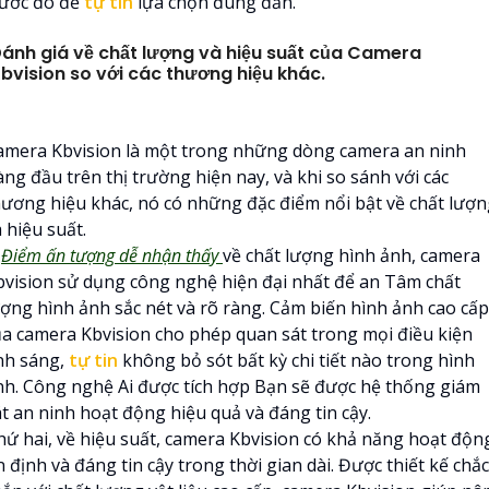
rước đó để
tự tin
lựa chọn đúng đắn.
ánh giá về chất lượng và hiệu suất của Camera
bvision so với các thương hiệu khác.
amera Kbvision là một trong những dòng camera an ninh
ng đầu trên thị trường hiện nay, và khi so sánh với các
hương hiệu khác, nó có những đặc điểm nổi bật về chất lượ
 hiệu suất.

Điểm ấn tượng dễ nhận thấy
về chất lượng hình ảnh, camera
bvision sử dụng công nghệ hiện đại nhất để an Tâm chất
ượng hình ảnh sắc nét và rõ ràng. Cảm biến hình ảnh cao cấp
ủa camera Kbvision cho phép quan sát trong mọi điều kiện
nh sáng,
tự tin
không bỏ sót bất kỳ chi tiết nào trong hình
nh. Công nghệ Ai được tích hợp Bạn sẽ được hệ thống giám
át an ninh hoạt động hiệu quả và đáng tin cậy.
hứ hai, về hiệu suất, camera Kbvision có khả năng hoạt độn
 định và đáng tin cậy trong thời gian dài. Được thiết kế chắc