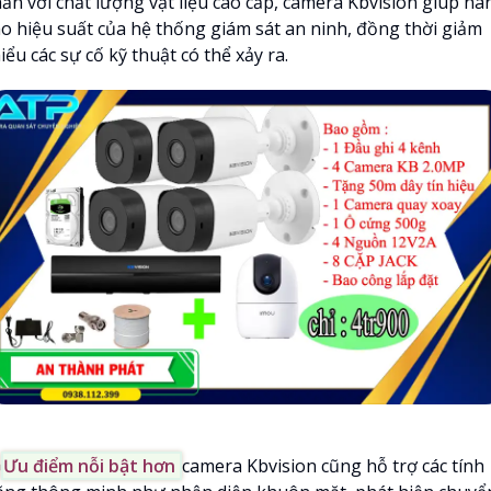
hắn với chất lượng vật liệu cao cấp, camera Kbvision giúp nâ
ao hiệu suất của hệ thống giám sát an ninh, đồng thời giảm
iểu các sự cố kỹ thuật có thể xảy ra.

Ưu điểm nỗi bật hơn
camera Kbvision cũng hỗ trợ các tính