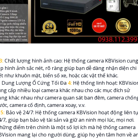
3:
Chất lượng hình ảnh cao: Hệ thống camera KBVision cun
ấp hình ảnh sắc nét, rõ ràng giúp bạn dễ dàng nhận diện chi
ết như khuôn mặt, biển số xe, hoặc các vật thể khác.
 Dung Lượng Ổ Cứng Tối Đa
4:
Hệ thống linh hoạt: KBVisio
ung cấp nhiều loại camera khác nhau cho các mục đích sử
ụng khác nhau như camera quan sát ban đêm, camera chốn
ớc, camera cố định, camera xoay, v.v.
✱
5:
Bảo vệ 24/7: Hệ thống camera KBVision hoạt động liên t
/7, giúp bạn bảo vệ tài sản và giữ an ninh mọi lúc, mọi nơi.
hững điểm trên chính là một số lợi ích mà hệ thống camera
BVision mang lại cho người dùng, giúp họ yên tâm hơn về a