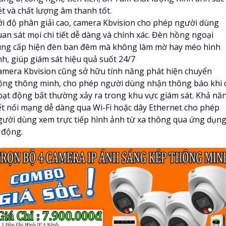
ét và chất lượng âm thanh tốt.
ới độ phân giải cao, camera Kbvision cho phép người dùng
uan sát mọi chi tiết dễ dàng và chính xác. Đèn hồng ngoại
ung cấp hiện đèn ban đêm mà không làm mờ hay méo hình
nh, giúp giám sát hiệu quả suốt 24/7
amera Kbvision cũng sở hữu tính năng phát hiện chuyển
ộng thông minh, cho phép người dùng nhận thông báo khi 
oạt động bất thường xảy ra trong khu vực giám sát. Khả nă
ết nối mạng dễ dàng qua Wi-Fi hoặc dây Ethernet cho phép
gười dùng xem trực tiếp hình ảnh từ xa thông qua ứng dụn
 động.