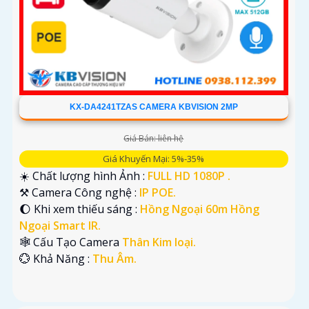
KX-DA4241TZAS CAMERA KBVISION 2MP
Giá Bán: liên hệ
Giá Khuyến Mại: 5%-35%
☀️ Chất lượng hình Ảnh :
FULL HD 1080P .
⚒ Camera Công nghệ :
IP POE.
🌔 Khi xem thiếu sáng :
Hồng Ngoại 60m Hồng
Ngoại Smart IR.
🕸️ Cấu Tạo Camera
Thân Kim loại.
️💮 Khả Năng :
Thu Âm.