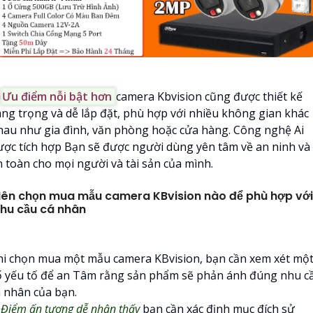

Ưu điểm nỗi bật hơn
camera Kbvision cũng được thiết kế
ang trọng và dễ lắp đặt, phù hợp với nhiều không gian khác
hau như gia đình, văn phòng hoặc cửa hàng. Công nghệ Ai
ược tích hợp Bạn sẽ được người dùng yên tâm về an ninh và
n toàn cho mọi người và tài sản của mình.
ên chọn mua mẫu camera KBvision nào để phù hợp với
hu cầu cá nhân
hi chọn mua một mẫu camera KBvision, bạn cần xem xét mộ
ố yếu tố để an Tâm rằng sản phẩm sẽ phản ánh đúng nhu c
á nhân của bạn.

Điểm ấn tượng dễ nhận thấy
bạn cần xác định mục đích sử