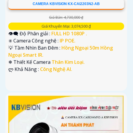
CAMERA KBVISION KX-CAI2203N2-AB
Giá Bán: 4,730,000 ₫
Giá Khuyến Mại: 3,074,500 ₫
👁️‍🗨 Độ Phân giải :
FULL HD 1080P .
✳️ Camera Công nghệ :
IP POE.
💡 Tầm Nhìn Ban Đêm :
Hồng Ngoại 50m Hồng
Ngoại Smart IR.
❄ Thiết Kế Camera
Thân Kim Loại.
️ლ Khả Năng :
Công Nghệ AI.