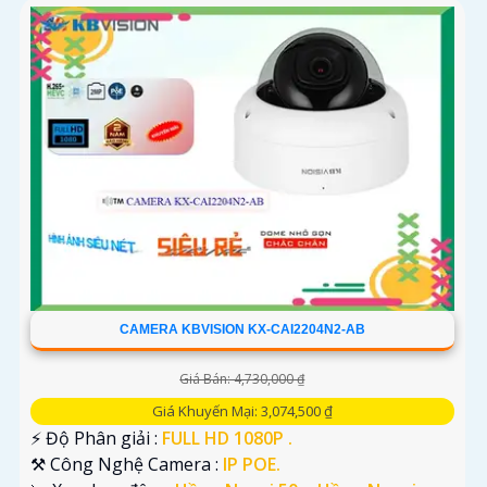
CAMERA KBVISION KX-CAI2204N2-AB
Giá Bán: 4,730,000 ₫
Giá Khuyến Mại: 3,074,500 ₫
️⚡ Độ Phân giải :
FULL HD 1080P .
⚒ Công Nghệ Camera :
IP POE.