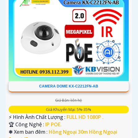
CAMERA DOME KX-C2212FN-AB
Giá Bán: liên hệ
Giá Khuyến Mại: 5%-35%
️⚡ Hình Ành Chất Lượng :
FULL HD 1080P .
🏆 Công Nghệ :
IP POE.
❃ Xem ban đêm :
Hồng Ngoại 30m Hồng Ngoại