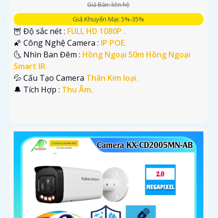
Giá Bán: liên hệ
Giá Khuyến Mại: 5%-35%
🦉 Độ sắc nét :
FULL HD 1080P .
🌠 Công Nghệ Camera :
IP POE.
🌜 Nhìn Ban Đêm :
Hồng Ngoại 50m Hồng Ngoại
Smart IR.
💦 Cấu Tạo Camera
Thân Kim loại.
️🔔 Tích Hợp :
Thu Âm.