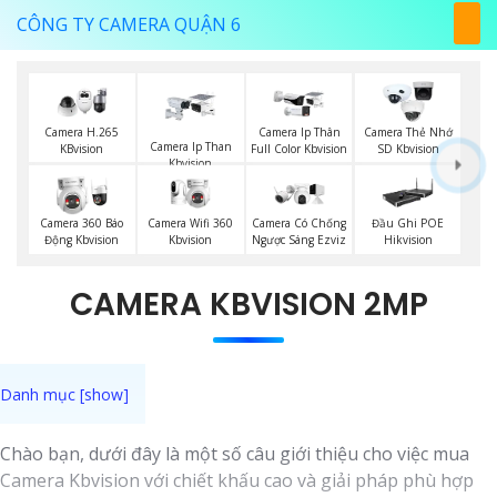
CÔNG TY CAMERA QUẬN 6
Camera H.265
Camera Ip Thân
Camera Thẻ Nhớ
Camera Ip Than
KBvision
Full Color Kbvision
SD Kbvision
Kbvision
Camera Wifi 360
Camera 360 Báo
Camera Có Chống
Đầu Ghi POE
Kbvision
Động Kbvision
Ngược Sáng Ezviz
Hikvision
CAMERA KBVISION 2MP
Chào bạn, dưới đây là một số câu giới thiệu cho việc mua
Camera Kbvision với chiết khấu cao và giải pháp phù hợp