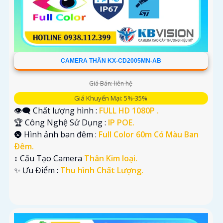
CAMERA THÂN KX-CD2005MN-AB
Giá Bán: liên hệ
Giá Khuyến Mại: 5%-35%
👁️‍🗨 Chất lượng hình :
FULL HD 1080P .
🏆 Công Nghệ Sử Dụng :
IP POE.
🌚 Hình ảnh ban đêm :
Full Color 60m Có Màu Ban
Ðêm.
↕️ Cấu Tạo Camera
Thân Kim loại.
️✨ Ưu Điểm :
Thu hình Chất Lượng.