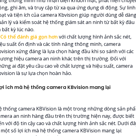
ăng thông minh như nhận diện khuôn mặt, phát hiện chuyể
ộng, ghi âm, và truy cập từ xa qua ứng dụng di động. Sự linh
oạt và tiện ích của camera Kbvision giúp người dùng dễ dàn
uản lý và kiểm soát hệ thống giám sát an ninh từ bất kỳ đâu
 bất kỳ lúc nào.
️
Có thể đánh giá gọn hơn
với chất lượng hình ảnh sắc nét,
iệu suất ổn định và các tính năng thông minh, camera
bvision xứng đáng là lựa chọn hàng đầu khi so sánh với các
hương hiệu camera an ninh khác trên thị trường. Đối với
hững ai đặt yêu cầu cao về chất lượng và hiệu suất, camera
bvision là sự lựa chọn hoàn hảo.
ợi ích mà hệ thống camera KBvision mang lại
ệ thống camera KBVision là một trong những dòng sản ph
amera an ninh hàng đầu trên thị trường hiện nay, được biết
n với độ tin cậy cao và chất lượng hình ảnh sắc nét. Dưới đâ
à một số lợi ích mà hệ thống camera KBVision mang lại: