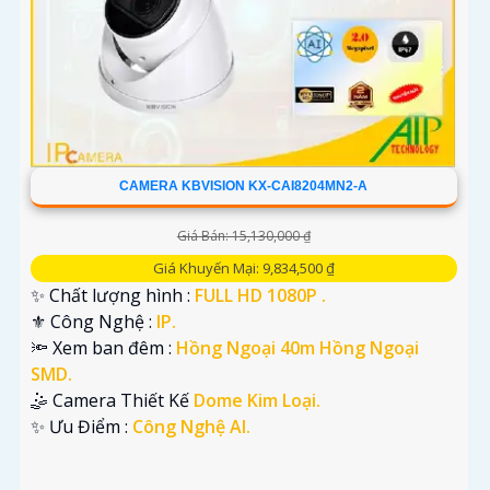
CAMERA KBVISION KX-CAI8204MN2-A
Giá Bán: 15,130,000 ₫
Giá Khuyến Mại: 9,834,500 ₫
✨ Chất lượng hình :
FULL HD 1080P .
⚜️ Công Nghệ :
IP.
🔦 Xem ban đêm :
Hồng Ngoại 40m Hồng Ngoại
SMD.
🤹 Camera Thiết Kế
Dome Kim Loại.
️✨ Ưu Điểm :
Công Nghệ AI.