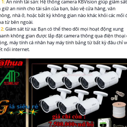

1:
An ninh tài sản: Hệ thống camera KBVision giúp giám sát
à giữ an ninh cho tài sản của bạn, bảo vệ cửa hàng, văn
hòng, nhà ở, hoặc bất kỳ không gian nào khác khỏi các mối 
ọa từ bên ngoài.
₪
2:
Giám sát từ xa: Bạn có thể theo dõi mọi hoạt động xung
uanh không gian được lắp đặt camera thông qua điện thoại 
ộng, máy tính cá nhân hay máy tính bảng từ bất kỳ đâu chỉ v
t nối internet.