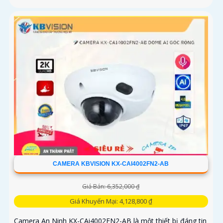
CAMERA KBVISION KX-CAI4002FN2-AB
Giá Bán: 6,352,000 ₫
Giá Khuyến Mại: 4,128,800 ₫
Camera An Ninh KX-CAi4002FN2-AB là một thiết bị đáng tin