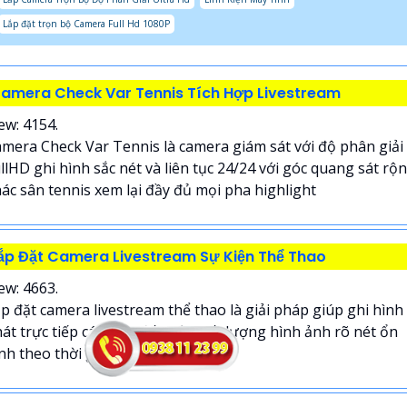
Lắp đặt trọn bộ Camera Full Hd 1080P
amera Check Var Tennis Tích Hợp Livestream
ew: 4154.
mera Check Var Tennis là camera giám sát với độ phân giải
llHD ghi hình sắc nét và liên tục 24/24 với góc quang sát rộ
ác sân tennis xem lại đầy đủ mọi pha highlight
ắp Đặt Camera Livestream Sự Kiện Thể Thao
ew: 4663.
p đặt camera livestream thể thao là giải pháp giúp ghi hình
át trực tiếp các trận đấu với chất lượng hình ảnh rõ nét ổn
nh theo thời gian thực