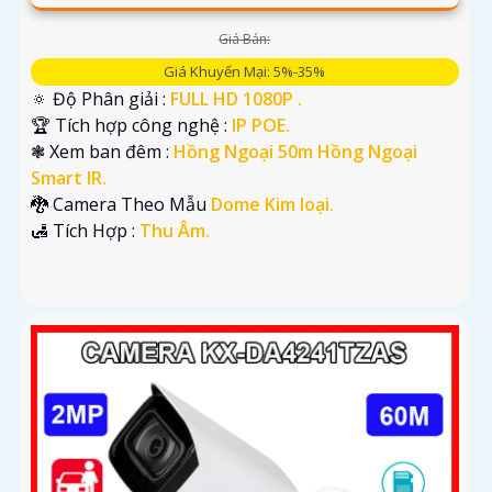
Giá Bán:
Giá Khuyến Mại: 5%-35%
🔅 Độ Phân giải :
FULL HD 1080P .
🏆 Tích hợp công nghệ :
IP POE.
❃ Xem ban đêm :
Hồng Ngoại 50m Hồng Ngoại
Smart IR.
🐉️ Camera Theo Mẫu
Dome Kim loại.
️🛃 Tích Hợp :
Thu Âm.