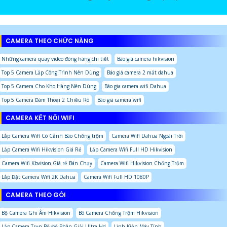
CAMERA THEO CHỨC NĂNG
Những camera quay video đóng hàng chi tiết
Báo giá camera hikvision
Top 5 Camera Lắp Công Trình Nên Dùng
Báo giá camera 2 mắt dahua
Top 5 Camera Cho Kho Hàng Nên Dùng
Báo gia camera wifi Dahua
Top 5 Camera Đàm Thoại 2 Chiều Rõ
Báo giá camera wifi
CAMERA KẾT NỐI WIFI
Lắp Camera Wifi Có Cảnh Báo Chống trộm
Camera Wifi Dahua Ngoài Trời
Lắp Camera Wifi Hikvision Giá Rẻ
Lắp Camera Wifi Full HD Hikvision
Camera Wifi Kbvision Giá rẻ Bán Chạy
Camera Wifi Hikvision Chống Trộm
Lắp Đặt Camera Wifi 2K Dahua
Camera Wifi Full HD 1080P
CAMERA THEO GÓI
Bộ Camera Ghi Âm Hikvision
Bô Camera Chống Trộm Hikvision
Lắp Camera Trọn Bộ Độ Phân Giải Ultra Hd
Linh Kiện Máy Tính