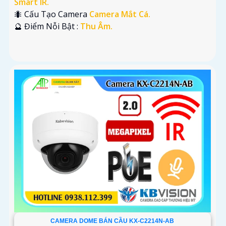
Smart IR.
🐜 Cấu Tạo Camera
Camera Mắt Cá.
️🔮 Điểm Nỗi Bật :
Thu Âm.
CAMERA DOME BÁN CẦU KX-C2214N-AB