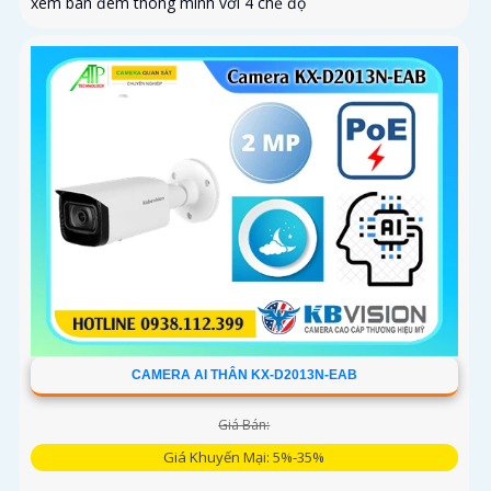
xem ban đêm thông minh với 4 chế độ
CAMERA AI THÂN KX-D2013N-EAB
Giá Bán:
Giá Khuyến Mại: 5%-35%