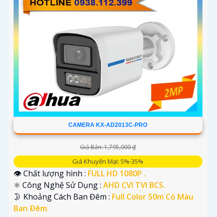
CAMERA KX-AD2013C-PRO
Giá Bán: 1,795,000 ₫
Giá Khuyến Mại: 5%-35%
👁 Chất lượng hình :
FULL HD 1080P .
⚛️ Công Nghệ Sử Dụng :
AHD CVI TVI BCS.
🌛 Khoảng Cách Ban Đêm :
Full Color 50m Có Màu
Ban Ðêm.