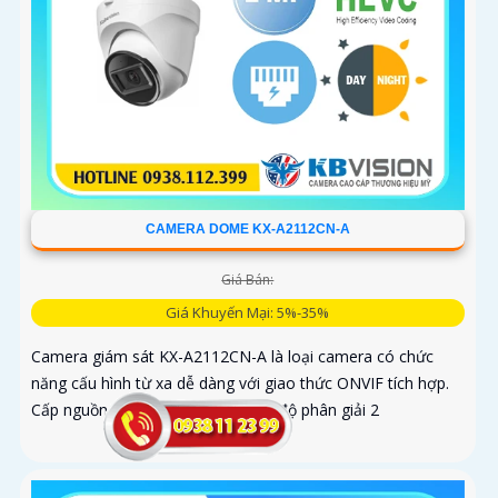
CAMERA DOME KX-A2112CN-A
Giá Bán:
Giá Khuyến Mại: 5%-35%
Camera giám sát KX-A2112CN-A là loại camera có chức
năng cấu hình từ xa dễ dàng với giao thức ONVIF tích hợp.
Cấp nguồn qua dây tín hiệu hỗ trợ độ phân giải 2