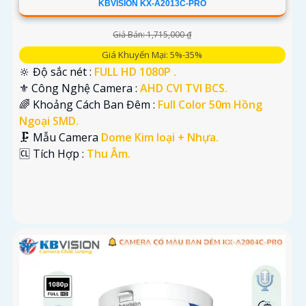
KBVISION KX-A2013C-PRO
Giá Bán: 1,715,000 ₫
Giá Khuyến Mại: 5%-35%
🔆 Độ sắc nét :
FULL HD 1080P .
⚜️ Công Nghệ Camera :
AHD CVI TVI BCS.
🌈 Khoảng Cách Ban Đêm :
Full Color 50m Hồng
Ngoại SMD.
🗜️ Mẫu Camera
Dome Kim loại + Nhựa.
️🆑 Tích Hợp :
Thu Âm.