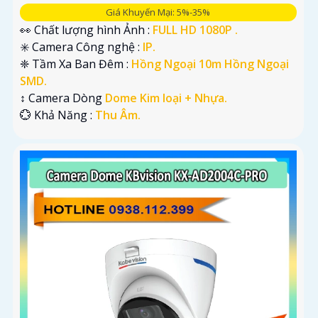
Giá Khuyến Mại: 5%-35%
👀 Chất lượng hình Ảnh :
FULL HD 1080P .
✳️ Camera Công nghệ :
IP.
❈ Tầm Xa Ban Đêm :
Hồng Ngoại 10m Hồng Ngoại
SMD.
↕️ Camera Dòng
Dome Kim loại + Nhựa.
️💮 Khả Năng :
Thu Âm.