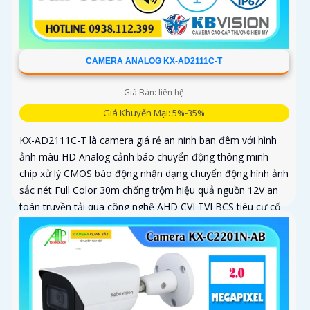
CAMERA ANALOG KX-AD2111C-T
Giá Bán: liên hệ
Giá Khuyến Mại: 5%-35%
KX-AD2111C-T là camera giá rẻ an ninh ban đêm với hình
ảnh màu HD Analog cảnh báo chuyển động thông minh
chip xử lý CMOS báo động nhận dạng chuyển động hình ảnh
sắc nét Full Color 30m chống trộm hiệu quả nguồn 12V an
toàn truyền tải qua công nghệ AHD CVI TVI BCS tiêu cự cố
định 3. 6mm và đầu ghi chức năng xem ban đêm màu