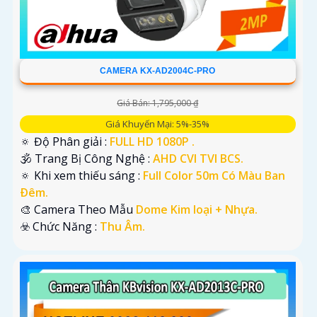
CAMERA KX-AD2004C-PRO
Giá Bán: 1,795,000 ₫
Giá Khuyến Mại: 5%-35%
🔅 Độ Phân giải :
FULL HD 1080P .
🕉️ Trang Bị Công Nghệ :
AHD CVI TVI BCS.
🔅 Khi xem thiếu sáng :
Full Color 50m Có Màu Ban
Ðêm.
🎨 Camera Theo Mẫu
Dome Kim loại + Nhựa.
️☣️ Chức Năng :
Thu Âm.