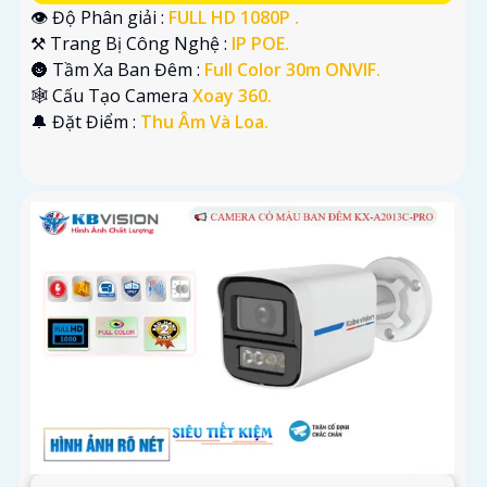
👁 Độ Phân giải :
FULL HD 1080P .
⚒ Trang Bị Công Nghệ :
IP POE.
🌚 Tầm Xa Ban Đêm :
Full Color 30m ONVIF.
🕸️ Cấu Tạo Camera
Xoay 360.
️🔔 Đặt Điểm :
Thu Âm Và Loa.