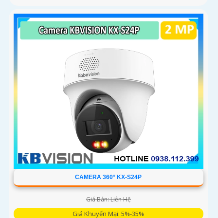
CAMERA 360° KX-S24P
Giá Bán: Liên Hệ
Giá Khuyến Mại: 5%-35%