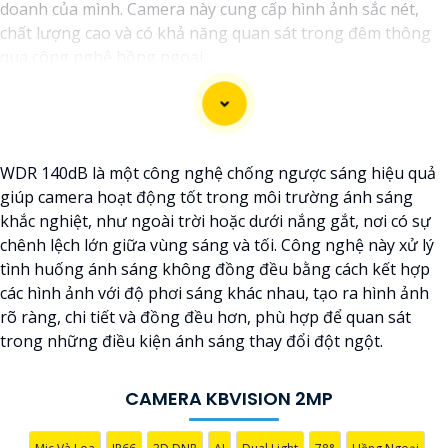
doanh của mình. Camera này cung cấp hình ảnh sắc nét,
chất lượng cao và có khả năng quan sát trong đêm thông
qua công nghệ hồng ngoại.
Dưới đây là một mô tả cơ bản về chiếc camera này:
- Độ phân giải: 2.0MP FULL HD- Chất lượng hình ảnh: Sắc
nét, chất lượng cao- Công nghệ hồng ngoại: Có khả năng
quan sát trong đêm- Kết nối: Dây cáp, hoặc không dây tùy
WDR 140dB là một công nghệ chống ngược sáng hiệu quả
chọn- Ứng dụng điều khiển: Có thể kết nối với smartphone
giúp camera hoạt động tốt trong môi trường ánh sáng
để xem qua mạng internet từ xa- Chức năng cảnh báo: Có
khắc nghiệt, như ngoài trời hoặc dưới nắng gắt, nơi có sự
thể cài đặt cảnh báo khi phát hiện chuyển động
chênh lệch lớn giữa vùng sáng và tối. Công nghệ này xử lý
Với những tính năng trên, camera 2.0MP FULL HD sẽ là sự
tình huống ánh sáng không đồng đều bằng cách kết hợp
lựa chọn tốt để nâng cao an toàn an ninh cho gia đình và
các hình ảnh với độ phơi sáng khác nhau, tạo ra hình ảnh
công việc của bạn. Bạn có thể tìm mua sản phẩm này tại các
rõ ràng, chi tiết và đồng đều hơn, phù hợp để quan sát
cửa hàng điện tử hoặc trên các trang mạng chuyên về thiết
trong những điều kiện ánh sáng thay đổi đột ngột.
bị an ninh.
CAMERA KBVISION 2MP