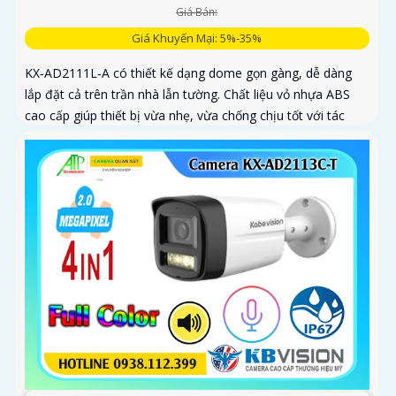
Giá Bán:
Giá Khuyến Mại: 5%-35%
KX‑AD2111L‑A có thiết kế dạng dome gọn gàng, dễ dàng
lắp đặt cả trên trần nhà lẫn tường. Chất liệu vỏ nhựa ABS
cao cấp giúp thiết bị vừa nhẹ, vừa chống chịu tốt với tác
động của môi trường bên ngoài