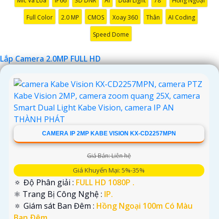
Mic Và Loa
IP66
3D DNR
AI
Dual Light
78°
Hồng Ngoại
Full Color
2.0 MP
CMOS
Xoay 360
Thân
AI Coding
Speed Dome
Lắp Camera 2.0MP FULL HD
'
CAMERA IP 2MP KABE VISION KX-CD2257MPN
Giá Bán: Liên hệ
Giá Khuyến Mại: 5%-35%
🔅 Độ Phân giải :
FULL HD 1080P .
⚛️ Trang Bị Công Nghệ :
IP.
🔅 Giám sát Ban Đêm :
Hồng Ngoại 100m Có Màu
Ban Ðêm.