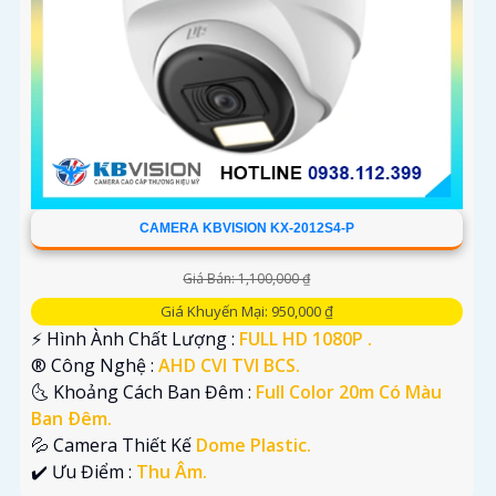
CAMERA KBVISION KX-2012S4-P
Giá Bán: 1,100,000 ₫
Giá Khuyến Mại: 950,000 ₫
️⚡ Hình Ành Chất Lượng :
FULL HD 1080P .
®️ Công Nghệ :
AHD CVI TVI BCS.
🌜 Khoảng Cách Ban Đêm :
Full Color 20m Có Màu
Ban Ðêm.
💦 Camera Thiết Kế
Dome Plastic.
️✔️ Ưu Điểm :
Thu Âm.