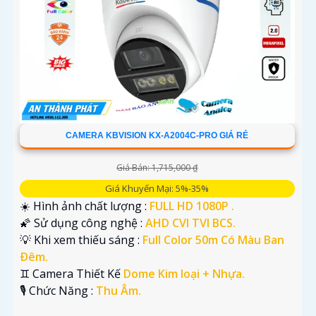
CAMERA KBVISION KX-A2004C-PRO GIÁ RẺ
Giá Bán: 1,715,000 ₫
Giá Khuyến Mại: 5%-35%
☀️ Hình ảnh chất lượng :
FULL HD 1080P .
🌠 Sử dụng công nghệ :
AHD CVI TVI BCS.
💡 Khi xem thiếu sáng :
Full Color 50m Có Màu Ban
Ðêm.
♊ Camera Thiết Kế
Dome Kim loại + Nhựa.
️🎙 Chức Năng :
Thu Âm.