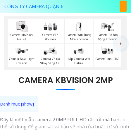
CÔNG TY CAMERA QUẬN 6
Camera Wifi Trong
Camera Kbvision
Camera PTZ
Camera Có Báo
Nhà Kbvision
Giá Rẻ
Kbvision
Động Kbvision
Lắp Camera Wifi
Camera Imou 360
Camera Dual Light
Camera Có Độ
Dahua
Kbvision
Nhạy Sáng Cao
Kbvision
CAMERA KBVISION 2MP
Đây là một mẫu camera 2.0MP FULL HD rất tốt mà bạn có
thể sử dụng để giám sát và bảo vệ nhà cửa hoặc cơ sở kinh