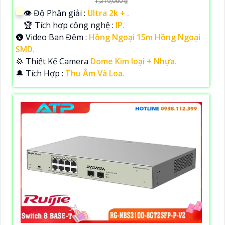
1,219,000 ₫
👁 Độ Phân giải :
Ultra 2k + .
🏆 Tích hợp công nghệ :
IP.
🌚 Video Ban Đêm :
Hồng Ngoại 15m Hồng Ngoại
SMD.
💢 Thiết Kế Camera
Dome Kim loại + Nhựa.
️🔔 Tích Hợp :
Thu Âm Và Loa.