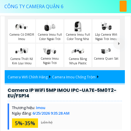
CÔNG TY CAMERA QUẬN 6
Camera Imou Full
Camera Imou Full
Lắp Camera Wifi
Camera Có DWDR
Color Ngoài Trời
Color Trong Nhà
Ngoài Trời Imou
Imou
Camera Imou
Camera Quan Sát
Camera Thiết Kế
Camera Bằng
Ngoài Trời
Kim Loại Imou
Nhựa Plastic
Camera Wifi Chính Hãng
Camera Imou Chống Trộm
Camera IP WiFi 5MP IMOU IPC-UA7E-5M0T2-
EU/FSP14
Thương hiệu:
Imou
Ngày đăng:
6/25/2026 9:35:28 AM
5%-35%
Liên hệ