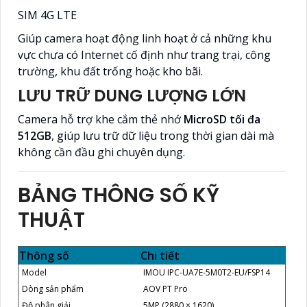
SIM 4G LTE
Giúp camera hoạt động linh hoạt ở cả những khu
vực chưa có Internet cố định như trang trại, công
trường, khu đất trống hoặc kho bãi.
LƯU TRỮ DUNG LƯỢNG LỚN
Camera hỗ trợ khe cắm thẻ nhớ
MicroSD tối đa
512GB
, giúp lưu trữ dữ liệu trong thời gian dài mà
không cần đầu ghi chuyên dụng.
BẢNG THÔNG SỐ KỸ
THUẬT
Thông số
Chi tiết
Model
IMOU IPC-UA7E-5M0T2-EU/FSP14
Dòng sản phẩm
AOV PT Pro
Độ phân giải
5MP (2880 × 1620)