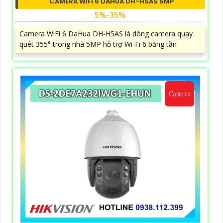
CAMERA WIFI 6 DAHUA DH-H5AS 5MP
5%-35%
Camera WiFi 6 DaHua DH-H5AS là dòng camera quay
quét 355° trong nhà 5MP hỗ trợ Wi-Fi 6 băng tần