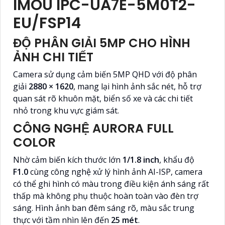
IMOU IPC-UA7E-5M0T2-
EU/FSP14
ĐỘ PHÂN GIẢI 5MP CHO HÌNH
ẢNH CHI TIẾT
Camera sử dụng cảm biến 5MP QHD với độ phân
giải
2880 × 1620
, mang lại hình ảnh sắc nét, hỗ trợ
quan sát rõ khuôn mặt, biển số xe và các chi tiết
nhỏ trong khu vực giám sát.
CÔNG NGHỆ AURORA FULL
COLOR
Nhờ cảm biến kích thước lớn
1/1.8 inch
, khẩu độ
F1.0
cùng công nghệ xử lý hình ảnh AI-ISP, camera
có thể ghi hình có màu trong điều kiện ánh sáng rất
thấp mà không phụ thuộc hoàn toàn vào đèn trợ
sáng. Hình ảnh ban đêm sáng rõ, màu sắc trung
thực với tầm nhìn lên đến
25 mét
.