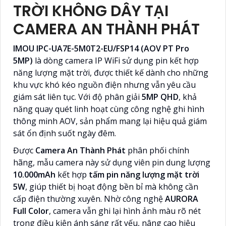
TRỜI KHÔNG DÂY TẠI
CAMERA AN THÀNH PHÁT
IMOU IPC-UA7E-5M0T2-EU/FSP14 (AOV PT Pro
5MP)
là dòng camera IP WiFi sử dụng pin kết hợp
năng lượng mặt trời, được thiết kế dành cho những
khu vực khó kéo nguồn điện nhưng vẫn yêu cầu
giám sát liên tục. Với độ phân giải
5MP QHD
, khả
năng quay quét linh hoạt cùng công nghệ ghi hình
thông minh AOV, sản phẩm mang lại hiệu quả giám
sát ổn định suốt ngày đêm.
Được
Camera An Thành Phát
phân phối chính
hãng, mẫu camera này sử dụng viên pin dung lượng
10.000mAh
kết hợp
tấm pin năng lượng mặt trời
5W
, giúp thiết bị hoạt động bền bỉ mà không cần
cấp điện thường xuyên. Nhờ công nghệ
AURORA
Full Color
, camera vẫn ghi lại hình ảnh màu rõ nét
trong điều kiện ánh sáng rất yếu, nâng cao hiệu