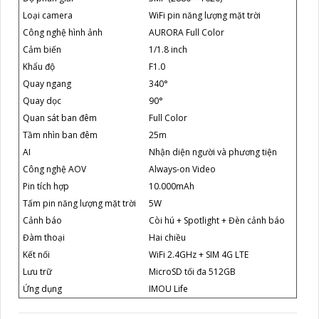
Loại camera
WiFi pin năng lượng mặt trời
Công nghệ hình ảnh
AURORA Full Color
Cảm biến
1/1.8 inch
Khẩu độ
F1.0
Quay ngang
340°
Quay dọc
90°
Quan sát ban đêm
Full Color
Tầm nhìn ban đêm
25m
AI
Nhận diện người và phương tiện
Công nghệ AOV
Always-on Video
Pin tích hợp
10.000mAh
Tấm pin năng lượng mặt trời
5W
Cảnh báo
Còi hú + Spotlight + Đèn cảnh báo
Đàm thoại
Hai chiều
Kết nối
WiFi 2.4GHz + SIM 4G LTE
Lưu trữ
MicroSD tối đa 512GB
Ứng dụng
IMOU Life