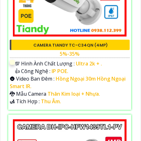
CAMERA TIANDY TC-C34QN (4MP)
5%-35%
💯 Hình Ành Chất Lượng :
Ultra 2k + .
👍 Công Nghệ :
IP POE.
🌚 Video Ban Đêm :
Hồng Ngoại 30m Hồng Ngoại
Smart IR.
🐉️ Mẫu Camera
Thân Kim loại + Nhựa.
️🛃 Tích Hợp :
Thu Âm.