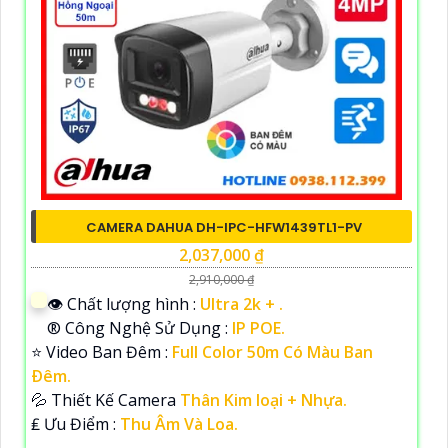
CAMERA DAHUA DH-IPC-HFW1439TL1-PV
2,037,000 ₫
2,910,000 ₫
👁 Chất lượng hình :
Ultra 2k + .
®️ Công Nghệ Sử Dụng :
IP POE.
⭐ Video Ban Đêm :
Full Color 50m Có Màu Ban
Ðêm.
💦 Thiết Kế Camera
Thân Kim loại + Nhựa.
️₤ Ưu Điểm :
Thu Âm Và Loa.