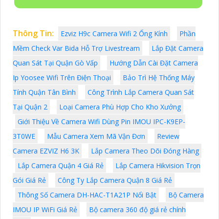
Thông Tin:
Ezviz H9c Camera Wifi 2 Ống Kính
Phần
Mềm Check Var Bida Hỗ Trợ Livestream
Lắp Đặt Camera
Quan Sát Tại Quận Gò Vấp
Hướng Dẫn Cài Đặt Camera
Ip Yoosee Wifi Trên Điện Thoại
Bảo Trì Hệ Thống Máy
Tính Quận Tân Bình
Công Trình Lắp Camera Quan Sát
Tại Quận 2
Loại Camera Phù Hợp Cho Kho Xưởng
Giới Thiệu Về Camera Wifi Dùng Pin IMOU IPC-K9EP-
3T0WE
Mẫu Camera Xem Mã Vận Đơn
Review
Camera EZVIZ H6 3K
Lắp Camera Theo Dõi Đóng Hàng
Lắp Camera Quận 4 Giá Rẻ
Lắp Camera Hikvision Trọn
Gói Giá Rẻ
Công Ty Lắp Camera Quận 8 Giá Rẻ
Thông Số Camera DH-HAC-T1A21P Nổi Bật
Bộ Camera
IMOU IP WiFi Giá Rẻ
Bộ camera 360 độ giá rẻ chính