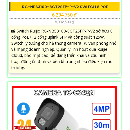
RG-NBS3100-8GT2SFP-P-V2 SWITCH 8 POE
6,294,750 ₫
8,992,500 ₫
📸 Switch Ruijie RG-NBS3100-8GT2SFP-P-V2 sở hữu 8
cổng PoE+, 2 cổng uplink SFP và công suất 125W.
Switch lý tưởng cho hệ thống camera IP, văn phòng nhỏ
và mạng doanh nghiệp. Quản lý linh hoạt qua Ruijie
Cloud, bảo mật cao, dễ dàng triển khai và cấu hình,
hoạt động ổn định và bền bỉ trong nhiều điều kiện môi
trường.