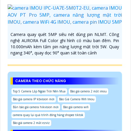
Camera quay quét 5MP siêu nét dùng pin NLMT. Công
nghệ AURORA Full Color ghi hình có màu ban đêm. Pin
10.000mAh kèm tấm pin năng lượng mặt trời 5W. Quay
ngang 340°, quay dọc 90° quan sát toàn cảnh
CAMERA THEO CHỨC NĂNG
Top 5 Camera Lắp Ngoài Trời Nên Mua
Báo giá camera 2 mắt imou
Báo giá camera IP kbvision mới
Báo Giá Camera Wifi Imou
Bản báo giá camera hikvision mới
Báo giá camera wifi
camera quay lại quá trình đóng hàng shopee tiktok
Báo giá camera 2 mắt ezviz