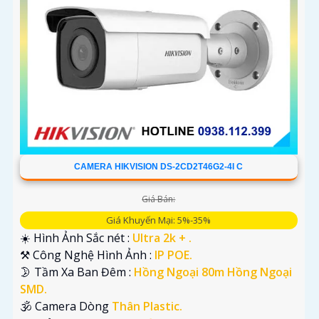
CAMERA HIKVISION DS-2CD2T46G2-4I C
Giá Bán:
Giá Khuyến Mại: 5%-35%
☀️ Hình Ảnh Sắc nét :
Ultra 2k + .
⚒ Công Nghệ Hình Ảnh :
IP POE.
🌛 Tầm Xa Ban Đêm :
Hồng Ngoại 80m Hồng Ngoại
SMD.
🕉️ Camera Dòng
Thân Plastic.