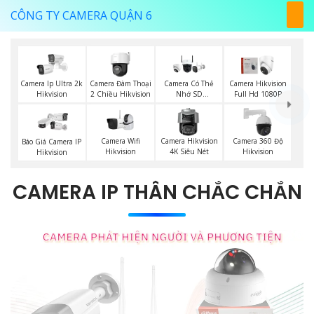
CÔNG TY CAMERA QUẬN 6
Camera Đàm Thoại
Camera Ip Ultra 2k
Camera Có Thẻ
Camera Hikvision
2 Chiều Hikvision
Hikvision
Nhớ SD
Full Hd 1080P
HIKVISION
Camera Wifi
Camera Hikvision
Camera 360 Độ
Báo Giá Camera IP
Hikvision
4K Siêu Nét
Hikvision
Hikvision
CAMERA IP THÂN CHẮC CHẮN