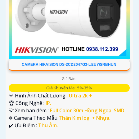
CAMERA HIKVISION DS-2CD2047G3-LI2UY/SRBHUN
Giá Bán:
Giá Khuyến Mại: 5%-35%
🔆 Hình Ành Chất Lượng :
Ultra 2k + .
🏆 Công Nghệ :
IP.
💡 Xem ban đêm :
Full Color 30m Hồng Ngoại SMD.
❄ Camera Theo Mẫu
Thân Kim loại + Nhựa.
️✔️ Ưu Điểm :
Thu Âm.