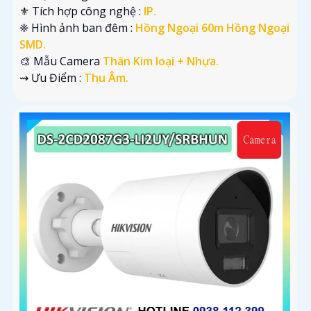
⚜️ Tích hợp công nghệ :
IP.
❈ Hình ảnh ban đêm :
Hồng Ngoại 60m Hồng Ngoại
SMD.
🎨 Mẫu Camera
Thân Kim loại + Nhựa.
️⇝ Ưu Điểm :
Thu Âm.