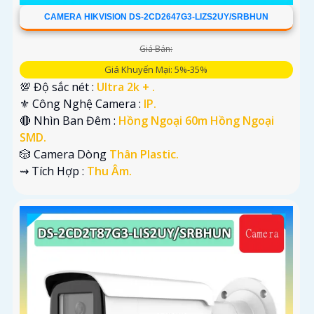
CAMERA HIKVISION DS-2CD2647G3-LIZS2UY/SRBHUN
Giá Bán:
Giá Khuyến Mại: 5%-35%
💯 Độ sắc nét :
Ultra 2k + .
⚜️ Công Nghệ Camera :
IP.
🔴 Nhìn Ban Đêm :
Hồng Ngoại 60m Hồng Ngoại
SMD.
🎲 Camera Dòng
Thân Plastic.
️⇝ Tích Hợp :
Thu Âm.