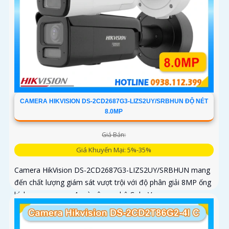
CAMERA HIKVISION DS-2CD2687G3-LIZS2UY/SRBHUN ĐỘ NÉT
8.0MP
Giá Bán:
Giá Khuyến Mại: 5%-35%
Camera HikVision DS-2CD2687G3-LIZS2UY/SRBHUN mang
đến chất lượng giám sát vượt trội với độ phân giải 8MP ống
kính zoom quang 4x và công nghệ ColorVu