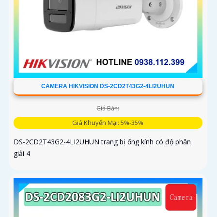
CAMERA HIKVISION DS-2CD2T43G2-4LI2UHUN
Giá Bán:
Giá Khuyến Mại: 5%-35%
DS-2CD2T43G2-4LI2UHUN trang bị ống kính có độ phân
giải 4