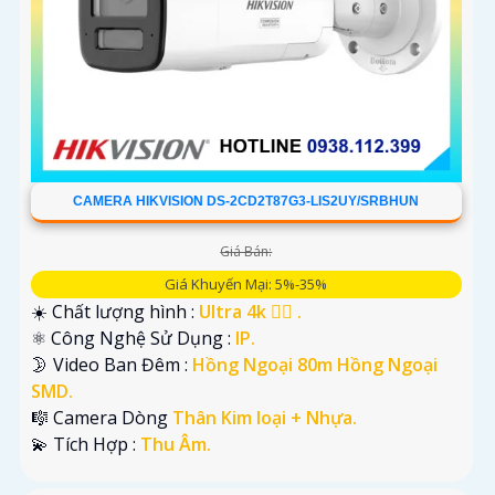
CAMERA HIKVISION DS-2CD2T87G3-LIS2UY/SRBHUN
Giá Bán:
Giá Khuyến Mại: 5%-35%
☀️ Chất lượng hình :
Ultra 4k 👍🏾 .
⚛️ Công Nghệ Sử Dụng :
IP.
🌛 Video Ban Đêm :
Hồng Ngoại 80m Hồng Ngoại
SMD.
🎼️ Camera Dòng
Thân Kim loại + Nhựa.
️💫 Tích Hợp :
Thu Âm.