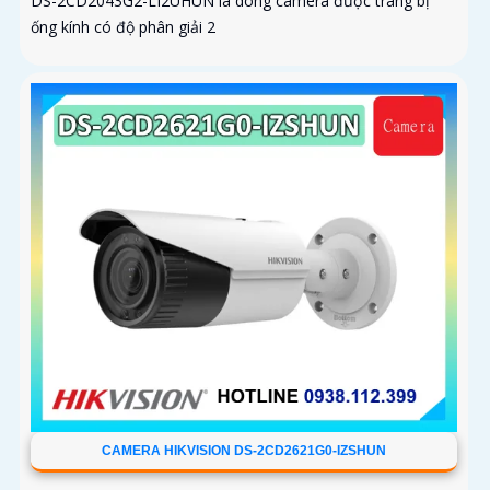
DS-2CD2043G2-LI2UHUN là dòng camera được trang bị
ống kính có độ phân giải 2
CAMERA HIKVISION DS-2CD2621G0-IZSHUN