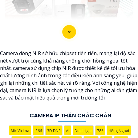
Camera dòng NIR sở hữu chipset tiên tiến, mang lại độ sắc
nét vượt trội cùng khả năng chống chói hồng ngoại tốt
nhất. camera sử dụng chip NIR được thiết kế để tối ưu hóa
chất lượng hình ảnh trong các điều kiện ánh sáng yếu, giúp
ghi lại những chi tiết sắc nét và rõ ràng. Với công nghệ hiện
đại, camera NIR là lựa chọn lý tưởng cho những ai cần giám
'
sát và bảo mật hiệu quả trong môi trường tối.
CAMERA IP THÂN CHẮC CHẮN
Mic Và Loa
IP66
3D DNR
AI
Dual Light
78°
Hồng Ngoại