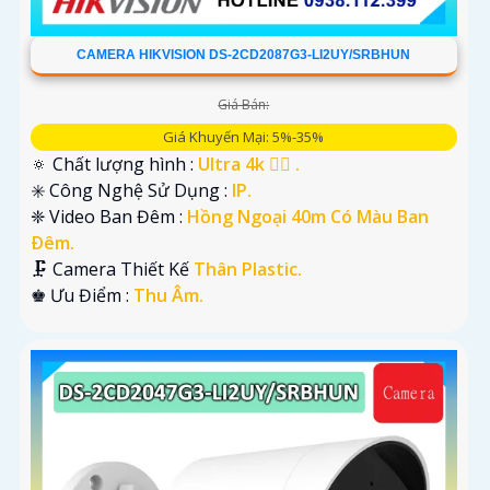
CAMERA HIKVISION DS-2CD2087G3-LI2UY/SRBHUN
Giá Bán:
Giá Khuyến Mại: 5%-35%
🔅 Chất lượng hình :
Ultra 4k 👍🏾 .
✳️ Công Nghệ Sử Dụng :
IP.
❈ Video Ban Đêm :
Hồng Ngoại 40m Có Màu Ban
Ðêm.
🗜️ Camera Thiết Kế
Thân Plastic.
️♚ Ưu Điểm :
Thu Âm.