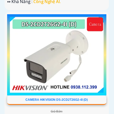
️↭ Khả Năng :
Công Nghệ AI.
CAMERA HIKVISION DS-2CD2T26G2-4I (D)
Giá Bán: