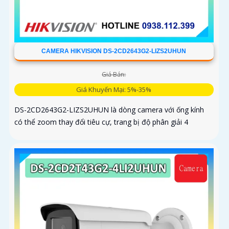
CAMERA HIKVISION DS-2CD2643G2-LIZS2UHUN
Giá Bán:
Giá Khuyến Mại: 5%-35%
DS-2CD2643G2-LIZS2UHUN là dòng camera với ống kính
có thể zoom thay đổi tiêu cự, trang bị độ phân giải 4