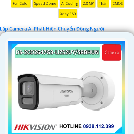
Full Color
Speed Dome
AI Coding
2.0 MP
Thân
CMOS
Xoay 360
Lắp Camera Ai Phát Hiện Chuyển Động Người