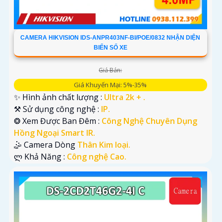
CAMERA HIKVISION IDS-ANPR403NF-BI/POE/0832 NHẬN DIỆN
BIỂN SỐ XE
Giá Bán:
Giá Khuyến Mại: 5%-35%
✨ Hình ảnh chất lượng :
Ultra 2k + .
⚒ Sử dụng công nghệ :
IP.
❂ Xem Được Ban Đêm :
Công Nghệ Chuyên Dụng
Hồng Ngoại Smart IR.
🤹 Camera Dòng
Thân Kim loại.
️ლ Khả Năng :
Công nghệ Cao.