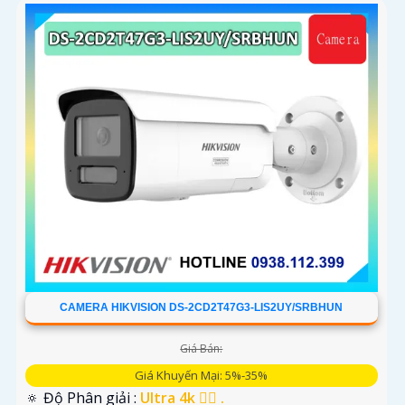
CAMERA HIKVISION DS-2CD2T47G3-LIS2UY/SRBHUN
Giá Bán:
Giá Khuyến Mại: 5%-35%
🔅 Độ Phân giải :
Ultra 4k 👍🏾 .