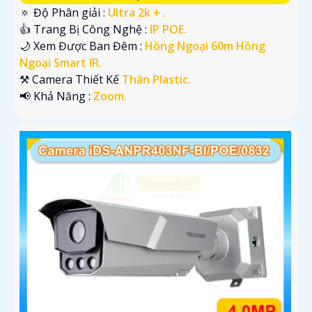
🔅 Độ Phân giải :
Ultra 2k + .
👍 Trang Bị Công Nghệ :
IP POE.
🌙 Xem Được Ban Đêm :
Hồng Ngoại 60m Hồng
Ngoại Smart IR.
⚒ Camera Thiết Kế
Thân Plastic.
️📢 Khả Năng :
Zoom.