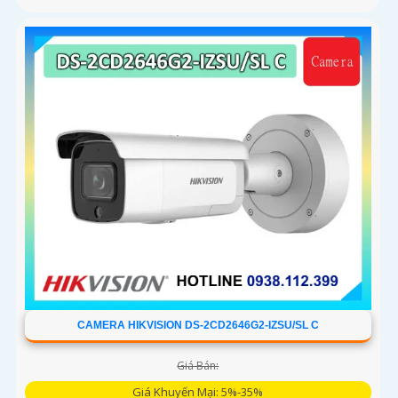
CAMERA HIKVISION DS-2CD2646G2-IZSU/SL C
Giá Bán:
Giá Khuyến Mại: 5%-35%