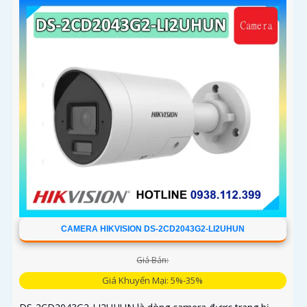
CAMERA HIKVISION DS-2CD2043G2-LI2UHUN
Giá Bán:
Giá Khuyến Mại: 5%-35%