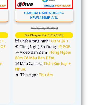
CAMERA DAHUA DH-IPC-
HFW1439MP-A-IL
Giá Bán: 2,885,000 ₫
Giá Khuyến Mại: 2,019,500 ₫
 + .
🦉 Chất lượng hình :
Ultra 2k + .
POE.
®️ Công Nghệ Sử Dụng :
IP POE.
r
🔦 Video Ban Đêm :
Hồng Ngoại
60m Có Màu Ban Ðêm.
im
🕸️ Mẫu Camera
Thân Kim loại +
Nhựa.
️🔈 Tích Hợp :
Thu Âm.