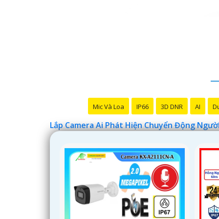
Mic Và Loa
IP66
3D DNR
AI
Du
Lắp Camera Ai Phát Hiện Chuyển Động Ngườ