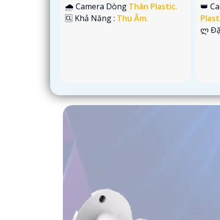
🌧️ Camera Dòng
Thân Plastic.
👑 C
️🆑 Khả Năng :
Thu Âm.
Plast
️ლ Đặ