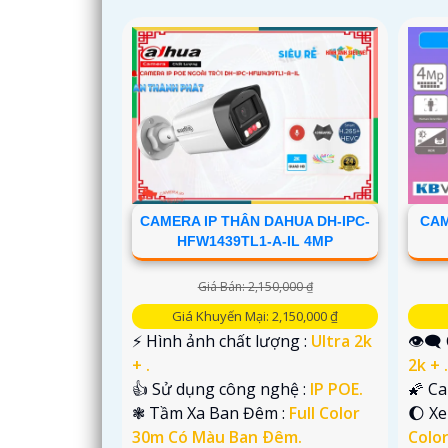
CAMERA IP THÂN DAHUA DH-IPC-
CAM
HFW1439TL1-A-IL 4MP
Giá Bán: 2,150,000 ₫
Giá Khuyến Mại: 2,150,000 ₫
️⚡ Hình ảnh chất lượng :
Ultra 2k
👁️‍
+ .
2k + 
👍 Sử dụng công nghệ :
IP POE.
🌠 C
❃ Tầm Xa Ban Đêm :
Full Color
🌔 X
30m Có Màu Ban Ðêm.
Colo