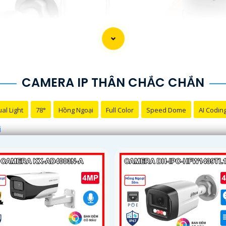
CAMERA IP THÂN CHẮC CHẮN
al Light
78°
Hồng Ngoại
Full Color
Speed Dome
AI Codin
i