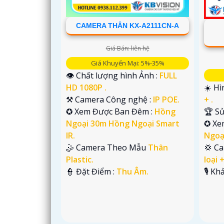
CAMERA THÂN KX-A2111CN-A
Giá Bán: liên hệ
Giá Khuyến Mại: 5%-35%
👁 Chất lượng hình Ảnh :
FULL
HD 1080P .
☀️ Hì
⚒ Camera Công nghệ :
IP POE.
+ .
✪ Xem Được Ban Đêm :
Hồng
🏆 S
Ngoại 30m Hồng Ngoại Smart
✪ Xe
IR.
Ngoạ
🤹 Camera Theo Mẫu
Thân
💢 C
Plastic.
loại 
'
️👮 Đặt Điểm :
Thu Âm.
️🎙 K