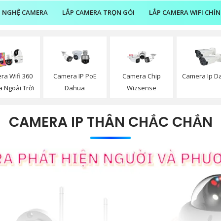
 NGHỆ CAMERA
LẮP CAMERA TRỌN GÓI
LẮP CAMERA WIFI CHÍ
ra Wifi 360
Camera IP PoE
Camera Chip
Camera Ip D
 Ngoài Trời
Dahua
Wizsense
CAMERA IP THÂN CHẮC CHẮN