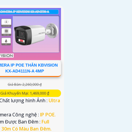
ERA IP POE THÂN KBVISION
KX-AD4111N-A 4MP
Giá Bán: 2,260,000 ₫
Giá Khuyến Mại: 1,469,000 ₫
 Chất lượng hình Ảnh :
Ultra
.
amera Công nghệ :
IP POE.
em Được Ban Đêm :
Full
r 30m Có Màu Ban Ðêm.