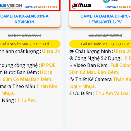
CAMERA KX-AD4003N-A
CAMERA DAHUA DH-IPC-
KBVISION
HFW1439TL1-PV
Giá Bán: 2,865,000 ₫
Giá Bán: 2,910,000 ₫
Giá Khuyến Mại: 2,005,500 ₫
Giá Khuyến Mại: 2,037,000 ₫
nh ảnh chất lượng :
Ultra 2k
👁 Chất lượng hình :
Ultra 2k
®️ Công Nghệ Sử Dụng :
IP 
ử dụng công nghệ :
IP POE.
⭐ Video Ban Đêm :
Full Colo
m Được Ban Đêm :
Hồng
50m Có Màu Ban Ðêm.
i 60m Có Màu Ban Ðêm.
💦 Thiết Kế Camera
Thân K
amera Theo Mẫu
Thân Kim
loại + Nhựa.
+ Nhựa.
️₤ Ưu Điểm :
Thu Âm Và Loa.
hả Năng :
Thu Âm.