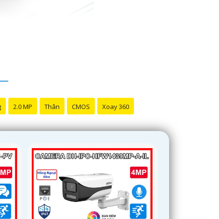
g
2.0 MP
Thân
CMOS
Xoay 360