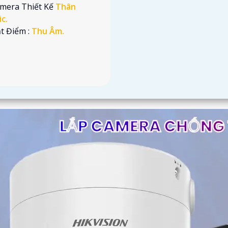
amera Thiết Kế
Thân
ic.
t Điểm :
Thu Âm.