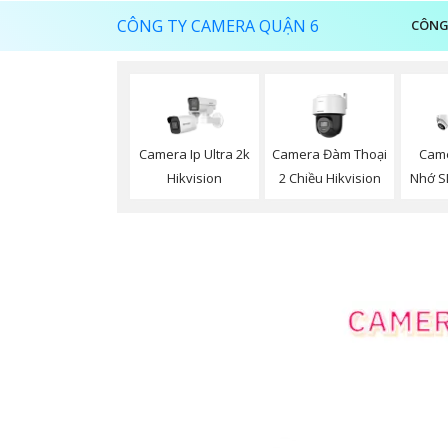
CÔNG TY CAMERA QUẬN 6
CÔNG
Camera Đàm Thoại
Camera Ip Ultra 2k
Came
2 Chiều Hikvision
Hikvision
Nhớ S