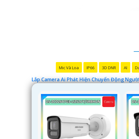
Mic Và Loa
IP66
3D DNR
AI
Du
Lắp Camera Ai Phát Hiện Chuyển Động Ngườ