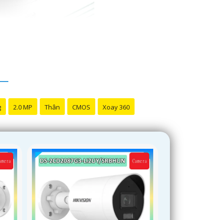
g
2.0 MP
Thân
CMOS
Xoay 360