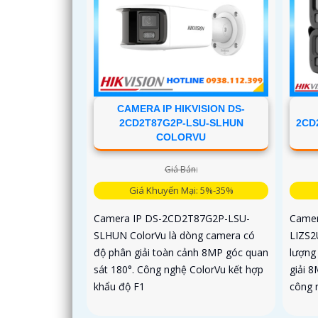
CAMERA IP HIKVISION DS-
2CD
2CD2T87G2P-LSU-SLHUN
COLORVU
Giá Bán:
Giá Khuyến Mại: 5%-35%
Camer
Camera IP DS-2CD2T87G2P-LSU-
LIZS2
SLHUN ColorVu là dòng camera có
lượng 
độ phân giải toàn cảnh 8MP góc quan
giải 
sát 180°. Công nghệ ColorVu kết hợp
công 
khẩu độ F1