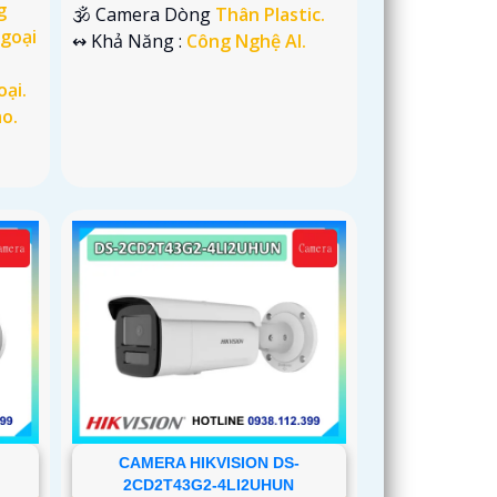
g
🕉️ Camera Dòng
Thân Plastic.
goại
️↭ Khả Năng :
Công Nghệ AI.
oại.
o.
CAMERA HIKVISION DS-
2CD2T43G2-4LI2UHUN