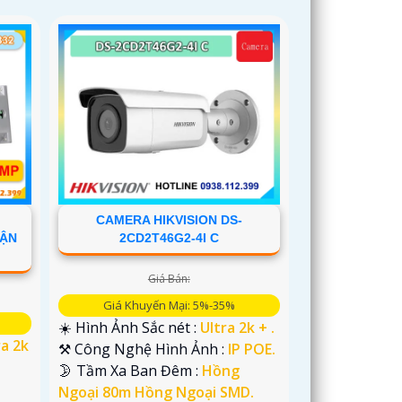
CAMERA HIKVISION DS-
HẬN
2CD2T46G2-4I C
Giá Bán:
Giá Khuyến Mại: 5%-35%
☀️ Hình Ảnh Sắc nét :
Ultra 2k + .
ra 2k
⚒ Công Nghệ Hình Ảnh :
IP POE.
🌛 Tầm Xa Ban Đêm :
Hồng
Ngoại 80m Hồng Ngoại SMD.