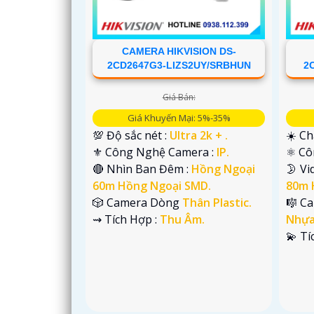
CAMERA HIKVISION DS-
2CD2647G3-LIZS2UY/SRBHUN
2
Giá Bán:
Giá Khuyến Mại: 5%-35%
💯 Độ sắc nét :
Ultra 2k + .
☀️ Ch
⚜️ Công Nghệ Camera :
IP.
⚛️ C
🔴 Nhìn Ban Đêm :
Hồng Ngoại
🌛 V
60m Hồng Ngoại SMD.
80m 
🎲 Camera Dòng
Thân Plastic.
🎼️ 
️⇝ Tích Hợp :
Thu Âm.
Nhựa
'
️💫 T