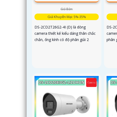
Giá Bán:
Giá Khuyến Mại: 5%-35%
DS-2CD2T26G2-4I (D) là dòng
DS-2C
camera thiết kế kiểu dáng thân chắc
camer
chắn, ống kính có độ phân giải 2
phân g