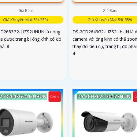
Giá Bán:
Giá Bán:
Giá Khuyến Mại: 5%-35%
Giá Khuyến Mại: 5%-35%
D2683G2-LIZS2UHUN là dòng
DS-2CD2643G2-LIZS2UHUN là 
a được trang bị ống kính có độ
camera với ống kính có thể zoo
iải 8
thay đổi tiêu cự, trang bị độ phân
4