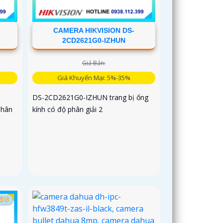
CAMERA HIKVISION DS-
2CD2621G0-IZHUN
Giá Bán:
Giá Khuyến Mại: 5%-35%
DS-2CD2621G0-IZHUN trang bị ống
phân
kính có độ phân giải 2