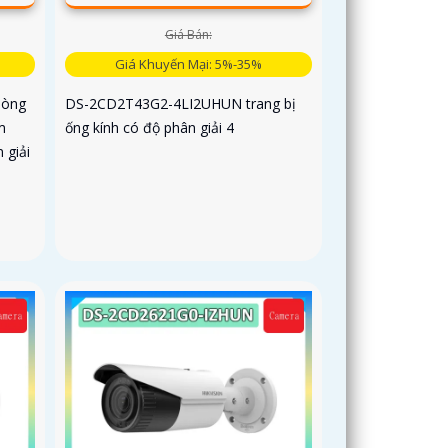
Giá Bán:
Giá Khuyến Mại: 5%-35%
dòng
DS-2CD2T43G2-4LI2UHUN trang bị
m
ống kính có độ phân giải 4
 giải