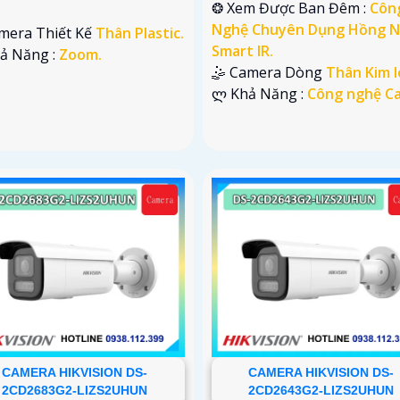
❂ Xem Được Ban Đêm :
Côn
Nghệ Chuyên Dụng Hồng N
mera Thiết Kế
Thân Plastic.
Smart IR.
hả Năng :
Zoom.
🤹 Camera Dòng
Thân Kim l
️ლ Khả Năng :
Công nghệ Ca
CAMERA HIKVISION DS-
CAMERA HIKVISION DS-
2CD2683G2-LIZS2UHUN
2CD2643G2-LIZS2UHUN