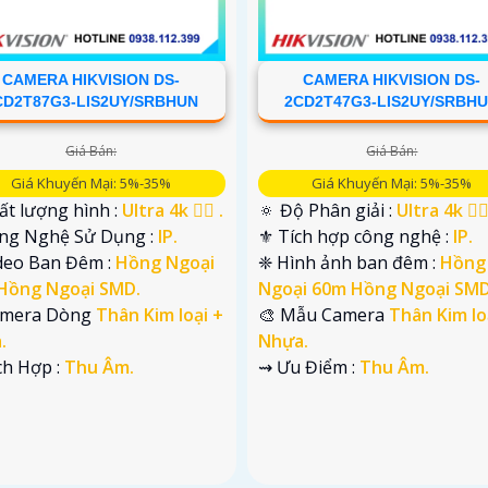
CAMERA HIKVISION DS-
CAMERA HIKVISION DS-
CD2T87G3-LIS2UY/SRBHUN
2CD2T47G3-LIS2UY/SRBH
Giá Bán:
Giá Bán:
Giá Khuyến Mại: 5%-35%
Giá Khuyến Mại: 5%-35%
ất lượng hình :
Ultra 4k 👍🏾 .
🔅 Độ Phân giải :
Ultra 4k 👍🏾
ông Nghệ Sử Dụng :
IP.
⚜️ Tích hợp công nghệ :
IP.
ideo Ban Đêm :
Hồng Ngoại
❈ Hình ảnh ban đêm :
Hồng
Hồng Ngoại SMD.
Ngoại 60m Hồng Ngoại SMD
Camera Dòng
Thân Kim loại +
🎨 Mẫu Camera
Thân Kim lo
.
Nhựa.
ích Hợp :
Thu Âm.
️⇝ Ưu Điểm :
Thu Âm.