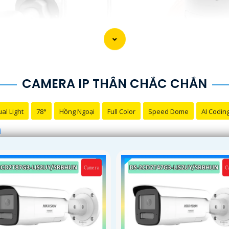
CAMERA IP THÂN CHẮC CHẮN
al Light
78°
Hồng Ngoại
Full Color
Speed Dome
AI Codin
i