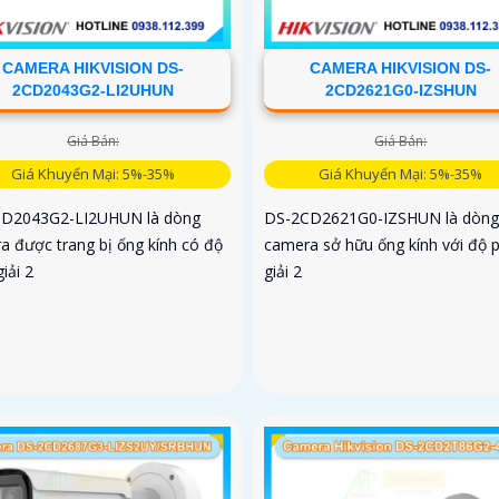
CAMERA HIKVISION DS-
CAMERA HIKVISION DS-
2CD2043G2-LI2UHUN
2CD2621G0-IZSHUN
Giá Bán:
Giá Bán:
Giá Khuyến Mại: 5%-35%
Giá Khuyến Mại: 5%-35%
D2043G2-LI2UHUN là dòng
DS-2CD2621G0-IZSHUN là dòng
a được trang bị ống kính có độ
camera sở hữu ống kính với độ 
iải 2
giải 2