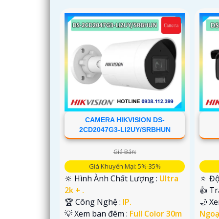
CAMERA HIKVISION DS-
2CD2047G3-LI2UY/SRBHUN
Giá Bán:
Giá Khuyến Mại: 5%-35%
🔆 Hình Ành Chất Lượng :
Ultra
🔅 Độ
2k + .
👍 T
🏆 Công Nghệ :
IP.
🌙 X
💡 Xem ban đêm :
Full Color 30m
Ngoạ