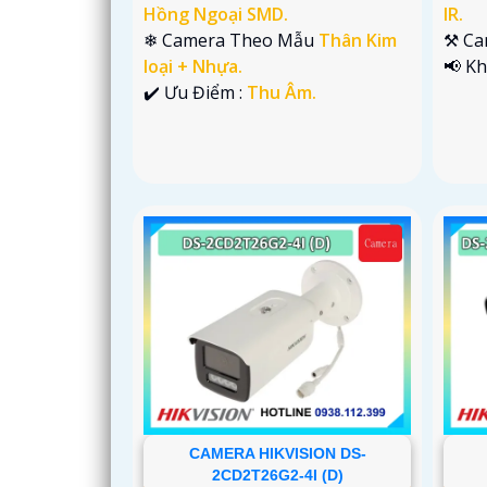
Hồng Ngoại SMD.
IR.
❄ Camera Theo Mẫu
Thân Kim
⚒ Ca
loại + Nhựa.
️📢 K
️✔️ Ưu Điểm :
Thu Âm.
CAMERA HIKVISION DS-
2CD2T26G2-4I (D)