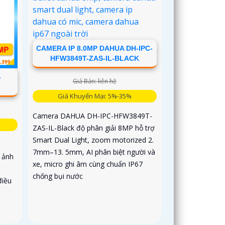
CAMERA IP 8.0MP DAHUA DH-IPC-
HFW3849T-ZAS-IL-BLACK
-
Giá Bán: liên hệ
Giá Khuyến Mại: 5%-35%
Camera DAHUA DH-IPC-HFW3849T-
ZAS-IL-Black độ phân giải 8MP hỗ trợ
Smart Dual Light, zoom motorized 2.
7mm–13. 5mm, AI phân biệt người và
 ảnh
xe, micro ghi âm cùng chuẩn IP67
chống bụi nước
điều