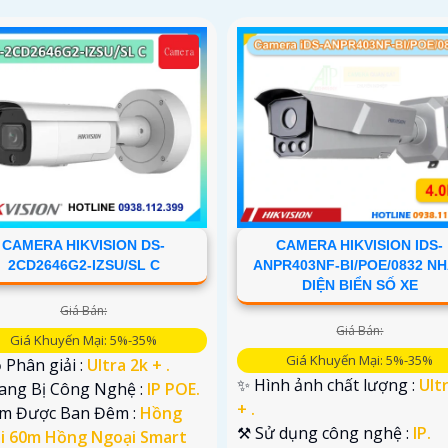
CAMERA HIKVISION DS-
CAMERA HIKVISION IDS-
2CD2646G2-IZSU/SL C
ANPR403NF-BI/POE/0832 N
DIỆN BIỂN SỐ XE
Giá Bán:
Giá Bán:
Giá Khuyến Mại: 5%-35%
Giá Khuyến Mại: 5%-35%
 Phân giải :
Ultra 2k + .
✨ Hình ảnh chất lượng :
Ult
rang Bị Công Nghệ :
IP POE.
+ .
em Được Ban Đêm :
Hồng
⚒ Sử dụng công nghệ :
IP.
i 60m Hồng Ngoại Smart