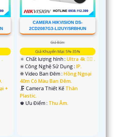
CAMERA HIKVISION DS-
UN
2CD2087G3-LI2UY/SRBHUN
Giá Bán:
Giá Khuyến Mại: 5%-35%
 .
🔅 Chất lượng hình :
Ultra 4k 👍🏾 .
✳️ Công Nghệ Sử Dụng :
IP.
❈ Video Ban Đêm :
Hồng Ngoại
.
40m Có Màu Ban Ðêm.
ại +
🗜️ Camera Thiết Kế
Thân
Plastic.
️♚ Ưu Điểm :
Thu Âm.