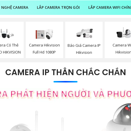
 NGHỆ CAMERA
LẮP CAMERA TRỌN GÓI
LẮP CAMERA WIFI CHÍ
Camera Wi
ra Có Thẻ
Camera Hikvision
Báo Giá Camera IP
Hikvisio
D HIKVISION
Full Hd 1080P
Hikvision
CAMERA IP THÂN CHẮC CHẮN