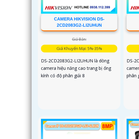
CAMERA HIKVISION DS-
2CD2083G2-LI2UHUN
Giá Bán:
Giá Khuyến Mại: 5%-35%
DS-2CD2083G2-LI2UHUN là dòng
DS-2C
camera hiệu năng cao trang bị ống
camer
kính có độ phân giải 8
phân g