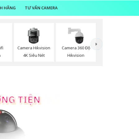
NH HÃNG
TƯ VẤN CAMERA
fi
Camera Hikvision
Camera 360 Độ
n
4K Siêu Nét
Hikvision