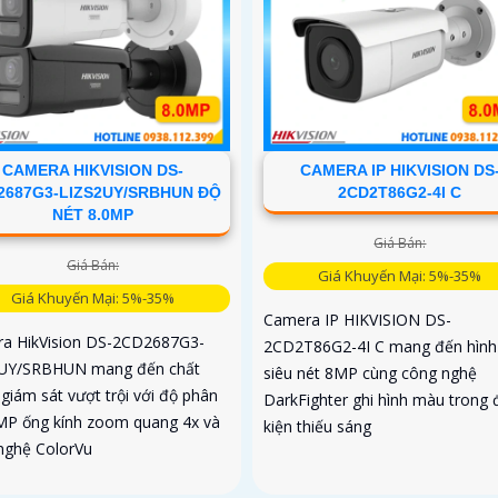
CAMERA HIKVISION DS-
CAMERA IP HIKVISION DS
2687G3-LIZS2UY/SRBHUN ĐỘ
2CD2T86G2-4I C
NÉT 8.0MP
Giá Bán:
Giá Bán:
Giá Khuyến Mại: 5%-35%
Giá Khuyến Mại: 5%-35%
Camera IP HIKVISION DS-
a HikVision DS-2CD2687G3-
2CD2T86G2-4I C mang đến hình
UY/SRBHUN mang đến chất
siêu nét 8MP cùng công nghệ
giám sát vượt trội với độ phân
DarkFighter ghi hình màu trong 
8MP ống kính zoom quang 4x và
kiện thiếu sáng
nghệ ColorVu