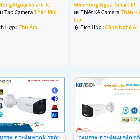
Hồng Ngoại Smart IR.
60m Hồng Ngoại Smart IR.
ấu Tạo Camera
Thân Kim
🐜 Thiết Kế Camera
Thân K
loại.
ích Hợp :
Thu Âm.
️👮 Tích Hợp :
Công Nghệ AI.
MERA IP THÂN NGOÀI TRỜI
CAMERA IP THÂN AI BÁO Đ