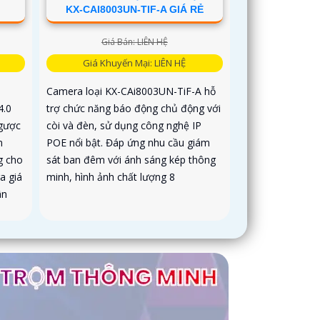
KX-CAI8003UN-TIF-A GIÁ RẺ
Giá Bán: LIÊN HỆ
Giá Khuyến Mại: LIÊN HỆ
Camera loại KX-CAi8003UN-TiF-A hỗ
4.0
trợ chức năng báo động chủ động với
gược
còi và đèn, sử dụng công nghệ IP
n
POE nổi bật. Đáp ứng nhu cầu giám
g cho
sát ban đêm với ánh sáng kép thông
a giá
minh, hình ảnh chất lượng 8
ân