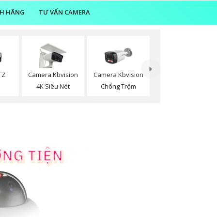
NH HÃNG
TƯ VẤN CAMERA
TZ
Camera Kbvision
Camera Kbvision
n
4K Siêu Nét
Chống Trộm