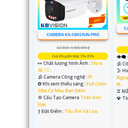
C
CAMERA KX-C8013UN-PRO
Giá Bán: 9,400,000 ₫
Giá Khuyến Mại: 5%-35%
👁️‍
👀 Chất lượng hình Ảnh :
Ultra
🕉️ 
4k 👍🏾 .
🌛 H
🕉️ Camera Công nghệ :
IP.
Ngoạ
❂ Khi xem thiếu sáng :
Full Color
IR.
50m Có Màu Ban Ðêm.
♊ Mẫ
'
💢 Cấu Tạo Camera
Thân Kim
️💎 T
loại.
️ƒ Đặt Điểm :
Thu Âm Và Loa.