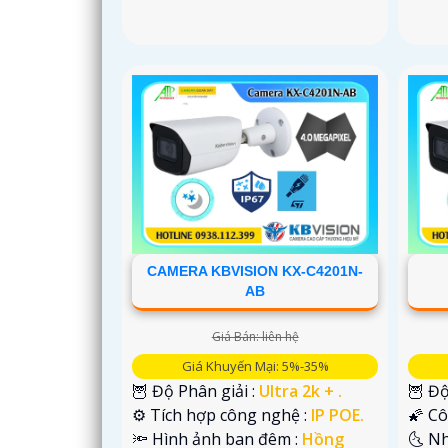
CAMERA KBVISION KX-C4201N-
AB
Giá Bán: liên hệ
Giá Khuyến Mại: 5%-35%
🦉 Độ Phân giải :
Ultra 2k + .
🦉 Độ
⚙ Tích hợp công nghệ :
IP POE.
🌠 C
🔦 Hình ảnh ban đêm :
Hồng
🌜 N