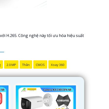
với H.265. Công nghệ này tối ưu hóa hiệu suất
g
2.0 MP
Thân
CMOS
Xoay 360