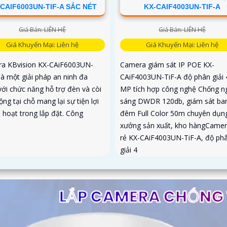
CAIF6003UN-TIF-A SẮC NÉT
KX-CAIF4003UN-TIF-A
Giá Bán: LIÊN HỆ
Giá Bán: LIÊN HỆ
Giá Khuyến Mại: Liên hệ
Giá Khuyến Mại: Liên hệ
a KBvision KX-CAiF6003UN-
Camera giám sát IP POE KX-
là một giải pháp an ninh đa
CAiF4003UN-TiF-A độ phân giải 
với chức năng hỗ trợ đèn và còi
MP tích hợp công nghệ Chống n
ng tại chỗ mang lại sự tiện lợi
sáng DWDR 120db, giám sát ba
h hoạt trong lắp đặt. Công
đêm Full Color 50m chuyên dụn
.
xưởng sản xuất, kho hàngCamer
rẻ KX-CAiF4003UN-TiF-A, độ ph
giải 4