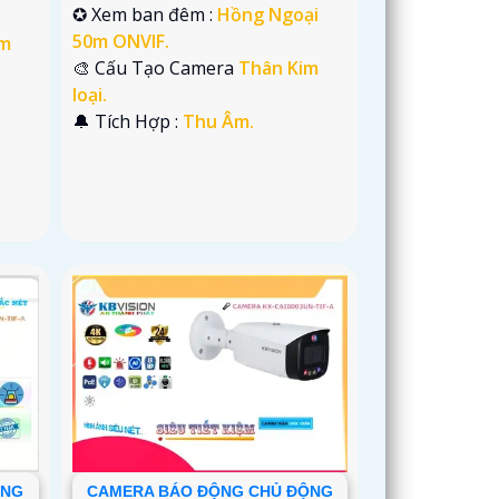
✪ Xem ban đêm :
Hồng Ngoại
50m ONVIF.
im
🎨 Cấu Tạo Camera
Thân Kim
loại.
️🔔 Tích Hợp :
Thu Âm.
ỘNG
CAMERA BÁO ĐỘNG CHỦ ĐỘNG