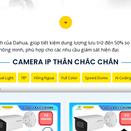
 của Dahua, giúp tiết kiệm dung lượng lưu trữ đến 50% so 
 thông minh, phù hợp cho các nhu cầu giám sát hiện đại.
CAMERA IP THÂN CHẮC CHẮN
al Light
78°
Hồng Ngoại
Full Color
Speed Dome
AI Codin
i