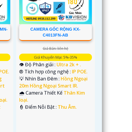
5MN-
CAMERA GỐC RỘNG KX-
C4013FN-AB
Giá Bán: liên hệ
Giá Khuyến Mại: 5%-35%
👁 Độ Phân giải :
Ultra 2k + .
 POE.
®️ Tích hợp công nghệ :
IP POE.
g
💡 Nhìn Ban Đêm :
Hồng Ngoại
rt
20m Hồng Ngoại Smart IR.
🌧️ Camera Thiết Kế
Thân Kim
oại.
loại.
t
️👮 Điểm Nỗi Bật :
Thu Âm.