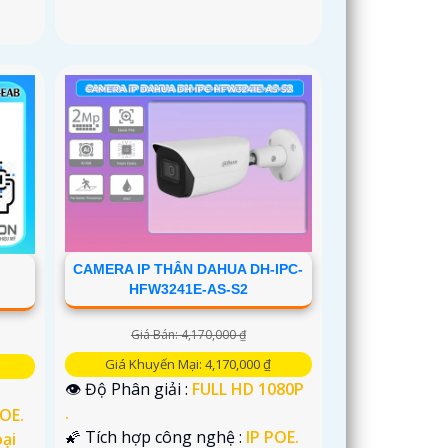
CAMERA IP THÂN DAHUA DH-IPC-
HFW3241E-AS-S2
Giá Bán: 4,170,000 ₫
Giá Khuyến Mại: 4,170,000 ₫
👁 Độ Phân giải :
FULL HD 1080P
.
POE.
🌠 Tích hợp công nghệ :
IP POE.
ại