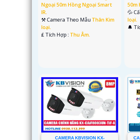
Ngoại 50m Hồng Ngoại Smart
50m 
IR.
💦 C
⚒ Camera Theo Mẫu
Thân Kim
loại.
loại.
️🔔 T
️₤ Tích Hợp :
Thu Âm.
CAMERA KBVISION KX-
CA