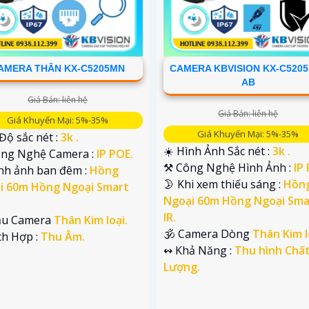
AMERA THÂN KX-C5205MN
CAMERA KBVISION KX-C520
AB
Giá Bán: liên hệ
Giá Bán: liên hệ
Giá Khuyến Mại: 5%-35%
Giá Khuyến Mại: 5%-35%
 Độ sắc nét :
3k .
☀️ Hình Ảnh Sắc nét :
3k .
Công Nghệ Camera :
IP POE.
⚒ Công Nghệ Hình Ảnh :
IP
ình ảnh ban đêm :
Hồng
🌛 Khi xem thiếu sáng :
Hồn
i 60m Hồng Ngoại Smart
Ngoại 60m Hồng Ngoại Sma
IR.
u Camera
Thân Kim loại.
🕉️ Camera Dòng
Thân Kim l
ích Hợp :
Thu Âm.
️↭ Khả Năng :
Thu hình Chấ
Lượng.