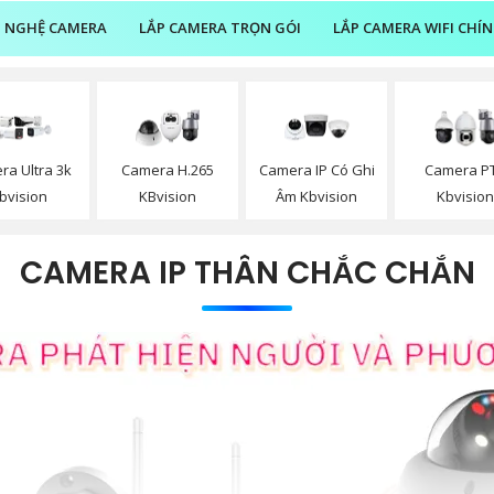
 NGHỆ CAMERA
LẮP CAMERA TRỌN GÓI
LẮP CAMERA WIFI CHÍ
ra Ultra 3k
Camera H.265
Camera IP Có Ghi
Camera P
bvision
KBvision
Âm Kbvision
Kbvisio
CAMERA IP THÂN CHẮC CHẮN