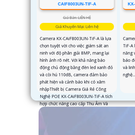
CAIF8003UN-TIF-A
KX-
Giá Bán: LIÊN HỆ
Giá Khuyến Mại: Liên hệ
Camera KX-CAiF8003UN-TiF-A là lựa
Camer
chọn tuyệt vời cho việc giám sát an
TiF-A 
ninh với độ phân giải 8MP, mang lại
năng 
hình ảnh rõ nét. Với khả năng báo
báo độ
động chủ động bằng đèn led xanh đỏ
và lin
và còi hú 110dB, camera đảm bảo
nghệ..
phát hiện và cảnh báo khi có xâm
nhậpThiết bị Camera Giá Rẻ Công
Nghệ POE KX-CAiF8003UN-TiF-A tích
hợp chức năng cao cấp Thu Âm Và
Loa rõ ràng để mang lại trải nghiệm
hình ảnh và âm thanh tốt nhất