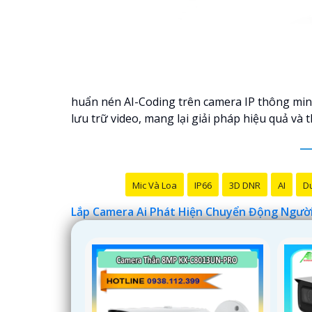
huẩn nén AI-Coding trên camera IP thông minh
lưu trữ video, mang lại giải pháp hiệu quả và
Mic Và Loa
IP66
3D DNR
AI
Du
Lắp Camera Ai Phát Hiện Chuyển Động Ngườ