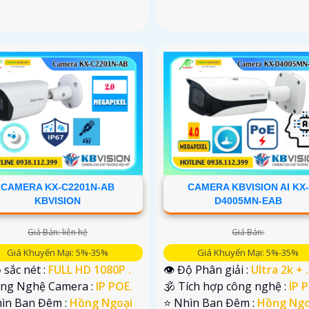
CAMERA KX-C2201N-AB
CAMERA KBVISION AI KX-
KBVISION
D4005MN-EAB
Giá Bán: liên hệ
Giá Bán:
Giá Khuyến Mại: 5%-35%
Giá Khuyến Mại: 5%-35%
 sắc nét :
FULL HD 1080P .
👁 Độ Phân giải :
Ultra 2k + .
ông Nghệ Camera :
IP POE.
🕉️ Tích hợp công nghệ :
IP 
hìn Ban Đêm :
Hồng Ngoại
⭐ Nhìn Ban Đêm :
Hồng Ngo