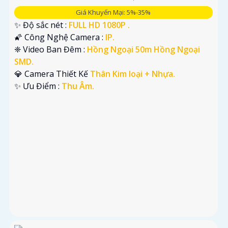
Giá Khuyến Mại: 5%-35%
✨ Độ sắc nét :
FULL HD 1080P .
🌠 Công Nghệ Camera :
IP.
❈ Video Ban Đêm :
Hồng Ngoại 50m Hồng Ngoại
SMD.
💎 Camera Thiết Kế
Thân Kim loại + Nhựa.
️✨ Ưu Điểm :
Thu Âm.