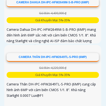
CAMERA DAHUA DH-IPC-HFW2649M-S-B-PRO (6MP)
Giá Bán: 4,430,000 ₫
Giá Khuyến Mại: 5%-35%
Camera Dahua DH-IPC-HFW2649M-S-B-PRO (6MP) mang
đến hình ảnh 6MP sắc nét với cảm biến CMOS 1/1. 8”. Khả
năng Starlight và công nghệ AI-ISP đảm bảo chất lượng
vượt trội cả ngày lẫn đêm
CAMERA THÂN DH-IPC-HFW2649TL-S-PRO (6MP)
Giá Bán: 4,220,000 ₫
Giá Khuyến Mại: 5%-35%
Camera Thân DH-IPC-HFW2649TL-S-PRO (6MP) cung cấp
hình ảnh 6MP với cảm biến CMOS 1/1. 8”. Khả năng
Starlight 0.0007 Lux@F1