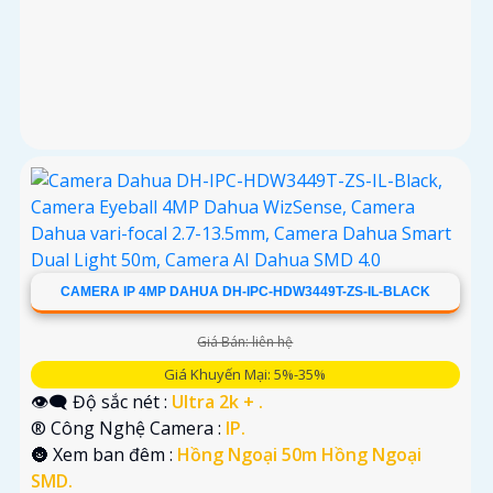
CAMERA IP 4MP DAHUA DH-IPC-HDW3449T-ZS-IL-BLACK
Giá Bán: liên hệ
Giá Khuyến Mại: 5%-35%
👁️‍🗨 Độ sắc nét :
Ultra 2k + .
®️ Công Nghệ Camera :
IP.
🌚 Xem ban đêm :
Hồng Ngoại 50m Hồng Ngoại
SMD.