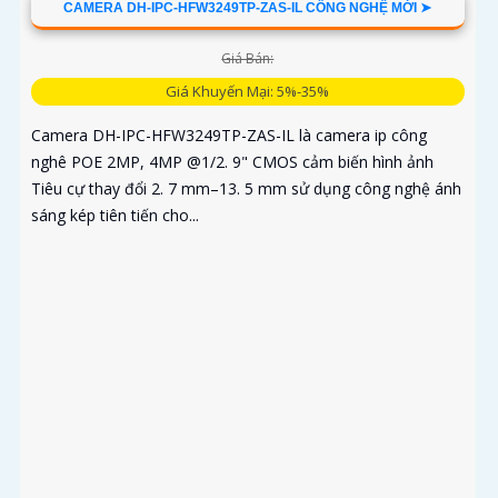
CAMERA DH-IPC-HFW3249TP-ZAS-IL CÔNG NGHỆ MỚI ➤
Giá Bán:
Giá Khuyến Mại: 5%-35%
Camera DH-IPC-HFW3249TP-ZAS-IL là camera ip công
nghê POE 2MP, 4MP @1/2. 9" CMOS cảm biến hình ảnh
Tiêu cự thay đổi 2. 7 mm–13. 5 mm sử dụng công nghệ ánh
sáng kép tiên tiến cho...