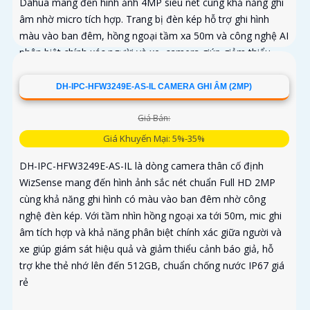
Dahua mang đến hình ảnh 4MP siêu nét cùng khả năng ghi
âm nhờ micro tích hợp. Trang bị đèn kép hỗ trợ ghi hình
màu vào ban đêm, hồng ngoại tầm xa 50m và công nghệ AI
phân biệt chính xác người và xe, camera giúp giảm thiểu
cảnh báo giả hiệu quả
DH-IPC-HFW3249E-AS-IL CAMERA GHI ÂM (2MP)
Giá Bán:
Giá Khuyến Mại: 5%-35%
DH-IPC-HFW3249E-AS-IL là dòng camera thân cố định
WizSense mang đến hình ảnh sắc nét chuẩn Full HD 2MP
cùng khả năng ghi hình có màu vào ban đêm nhờ công
nghệ đèn kép. Với tầm nhìn hồng ngoại xa tới 50m, mic ghi
âm tích hợp và khả năng phân biệt chính xác giữa người và
xe giúp giám sát hiệu quả và giảm thiểu cảnh báo giả, hỗ
trợ khe thẻ nhớ lên đến 512GB, chuẩn chống nước IP67 giá
rẻ