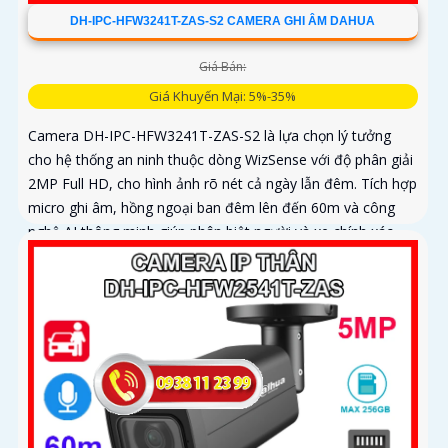
DH-IPC-HFW3241T-ZAS-S2 CAMERA GHI ÂM DAHUA
Giá Bán:
Giá Khuyến Mại: 5%-35%
Camera DH-IPC-HFW3241T-ZAS-S2 là lựa chọn lý tưởng
cho hệ thống an ninh thuộc dòng WizSense với độ phân giải
2MP Full HD, cho hình ảnh rõ nét cả ngày lẫn đêm. Tích hợp
micro ghi âm, hồng ngoại ban đêm lên đến 60m và công
nghệ AI thông minh giúp phân biệt người và xe chính xác,
nâng cao hiệu quả giám sát