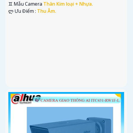
♊ Mẫu Camera
Thân Kim loại + Nhựa.
️ლ Ưu Điểm :
Thu Âm.