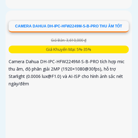
CAMERA DAHUA DH-IPC-HFW2249M-S-B-PRO THU ÂM TỐT
Giá Bán: 3,610,000 ₫
Giá Khuyến Mại: 5%-35%
Camera Dahua DH-IPC-HFW2249M-S-B-PRO tích hợp mic
thu âm, độ phân giải 2MP (1920×1080@30fps), hỗ trợ
Starlight (0.0006 lux@F1.0) và AI-ISP cho hình ảnh sắc nét
ngày/đêm