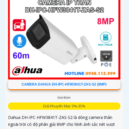
dàng, tiết kiệm chi phí
CAMERA DAHUA DH-IPC-HFW3841T-ZAS-S2 (8MP)
Giá Bán:
Giá Khuyến Mại: 5%-35%
Dahua DH-IPC-HFW3841T-ZAS-S2 là dòng camera thân
ngoài trời có độ phân giải 8MP cho hình ảnh sắc nét vượt