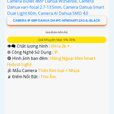
CAMERA IP 4MP DAHUA DH-IPC-HFW3449T-ZAS-IL-BLACK
'
Giá Bán: liên hệ
Giá Khuyến Mại: 5%-35%
👁️‍🗨 Chất lượng hình :
Ultra 2k + .
⚙ Công Nghệ Sử Dụng :
IP.
🔴 Hình ảnh ban đêm :
Hồng Ngoại 60m Smart
Hybrid Light.
🕉️ Mẫu Camera
Thân Kim loại + Nhựa.
️📡 Điểm Nỗi Bật :
Thu Âm.