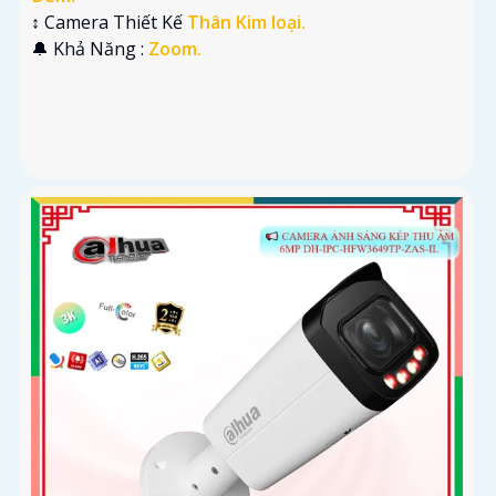
↕️ Camera Thiết Kế
Thân Kim loại.
️🔔 Khả Năng :
Zoom.