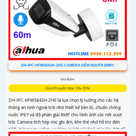
DH-IPC-HFW5842H-ZHE CAMERA ĐẾM NGƯỜI (8MP)
Giá Bán:
Giá Khuyến Mại: 5%-35%
DH-IPC-HFW5842H-ZHE là lựa chọn lý tưởng cho các hệ
thống an ninh ngoài trời nhờ thiết kế bền bỉ, chuẩn chống
nước IP67 và độ phân giải 8MP cho hình ảnh sắc nét vượt
trội. Camera tích hợp mic ghi âm, khe thẻ nhớ hỗ trợ đến
1TB, hồng ngoại tầm xa 60m và kết nối PoE giúp lắp đặt dễ