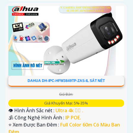
DAHUA DH-IPC-HFW3849TP-ZAS-IL SẮT NÉT
Giá Bán:
Giá Khuyến Mại: 5%-35%
👁 Hình Ảnh Sắc nét :
Ultra 4k 👍🏾 .
🕉️ Công Nghệ Hình Ảnh :
IP POE.
⭐ Xem Được Ban Đêm :
Full Color 60m Có Màu Ban
Ðêm.