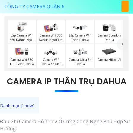
CÔNG TY CAMERA QUẬN 6
Lắp Camera Wifi
Camera Wifi 360
Lắp Camera Wifi
Camera Speedom
360 Dahua Ngoài
Dahua Ngoài Trời
Thân Dahua
Dahua
Trời
Camera Wifi 360
Camera Wifi
Camera Ultra 3k
Camera Hilook Ai
Full Color Dahua
Dahua Có Màu
Dahua
Ban Đêm
CAMERA IP THÂN TRỤ DAHUA
Đầu Ghi Camera Hỗ Trợ 2 Ổ Cứng Công Nghệ Phù Hợp Sư
Hướng