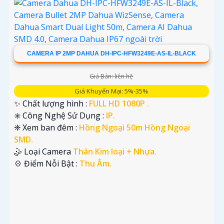
CAMERA IP 2MP DAHUA DH-IPC-HFW3249E-AS-IL-BLACK
Giá Bán: liên hệ
Giá Khuyến Mại: 5%-35%
✨ Chất lượng hình :
FULL HD 1080P .
✳️ Công Nghệ Sử Dụng :
IP.
❈ Xem ban đêm :
Hồng Ngoại 50m Hồng Ngoại
SMD.
🤹 Loại Camera
Thân Kim loại + Nhựa.
️💠 Điểm Nỗi Bật :
Thu Âm.