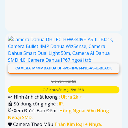
CAMERA IP 4MP DAHUA DH-IPC-HFW3449E-AS-IL-BLACK
Giá Bán: liên hệ
Giá Khuyến Mại: 5%-35%
👀 Hình ảnh chất lượng :
Ultra 2k + .
🤖️ Sử dụng công nghệ :
IP.
💥 Xem Được Ban Đêm :
Hồng Ngoại 50m Hồng
Ngoại SMD.
🛡 Camera Theo Mẫu
Thân Kim loại + Nhựa.