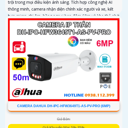
trội trong mọi điều kiện ánh sáng. Tích hợp công nghệ AI
thông minh, camera nhận diện chính xác người và xe, kết
hợp micro ghi âm, hồng ngoại ban đêm 60m và khe thẻ nhớ
lên đến 256GB mang đến giải pháp giám sát toàn diện và
hiệu quả
CAMERA DAHUA DH-IPC-HFW3649T1-AS-PV-PRO (6MP)
Giá Bán:
Giá Khuyến Mại: 5%-35%