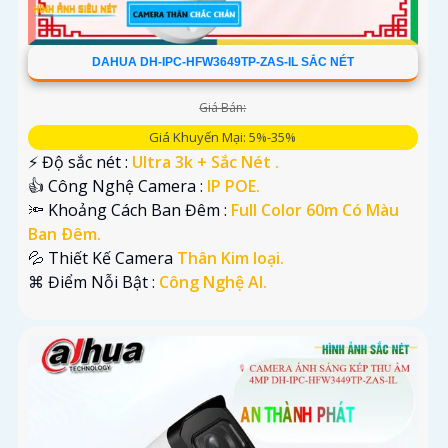
DAHUA DH-IPC-HFW3649TP-ZAS-IL SẮC NÉT
Giá Bán:
Giá Khuyến Mại: 5%-35%
️⚡ Độ sắc nét :
Ultra 3k + Sắc Nét .
👍 Công Nghệ Camera :
IP POE.
🔦 Khoảng Cách Ban Đêm :
Full Color 60m Có Màu
Ban Ðêm.
💦 Thiết Kế Camera
Thân Kim loại.
️⌘ Điểm Nỗi Bật :
Công Nghệ AI.