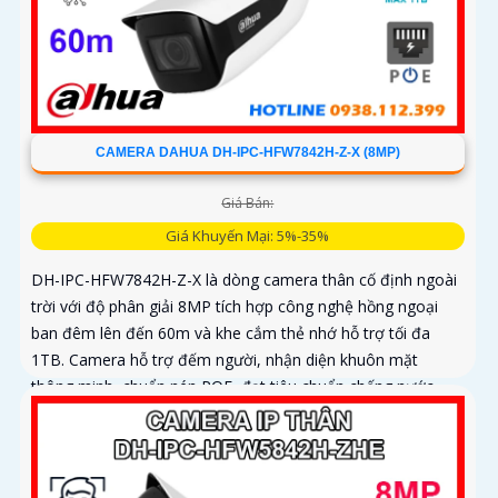
CAMERA DAHUA DH-IPC-HFW7842H-Z-X (8MP)
Giá Bán:
Giá Khuyến Mại: 5%-35%
DH-IPC-HFW7842H-Z-X là dòng camera thân cố định ngoài
trời với độ phân giải 8MP tích hợp công nghệ hồng ngoại
ban đêm lên đến 60m và khe cắm thẻ nhớ hỗ trợ tối đa
1TB. Camera hỗ trợ đếm người, nhận diện khuôn mặt
thông minh, chuẩn nén POE, đạt tiêu chuẩn chống nước
IP67, phù hợp cho các khu vực giám sát ngoài trời, hỗ trợ
tính năng quản lý chỗ đỗ xe hiệu quả cho các bãi giữ xe