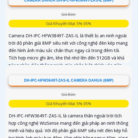
CAMERA DAHUA DH-IPC-HFW3849T-ZAS-IL (8MP)
Giá Bán:
Giá Khuyến Mại: 5%-35%
Camera DH-IPC-HFW3849T-ZAS-IL là thiết bị an ninh ngoài
trời độ phân giải 8MP siêu nét với công nghệ đèn kép mang
đến hình ảnh màu sắc chân thực ngay cả trong đêm tối.
Tích hợp micro ghi âm, khe thẻ nhớ lên đến 512GB và khả
năng nhận diện thông minh giúp phân biệt chính xác giữa
người và xe, nâng cao hiệu quả giám sát với thiết kế chuẩn
IP67 chống bụi nước và hỗ trợ PoE giá rẻ
DH-IPC-HFW3649T-ZAS-IL CAMERA DAHUA (6MP)
Giá Bán:
Giá Khuyến Mại: 5%-35%
DH-IPC-HFW3649T-ZAS-IL là camera thân ngoài trời tích
hợp công nghệ WizSense mang đến giải pháp an ninh thông
minh và hiệu quả. Với độ phân giải 6MP siêu nét đèn kép hỗ
trợ hình ảnh màu ban đêm, tầm nhìn hồng ngoại 60m, cùng