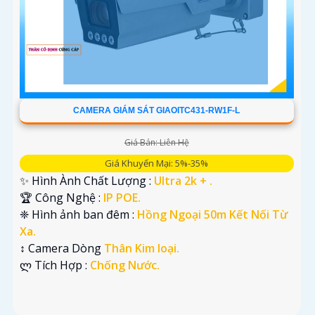
CAMERA GIÁM SÁT GIAOITC431-RW1F-L
Giá Bán: Liên Hệ
Giá Khuyến Mại: 5%-35%
✨ Hình Ành Chất Lượng :
Ultra 2k + .
🏆 Công Nghệ :
IP POE.
❈ Hình ảnh ban đêm :
Hồng Ngoại 50m Kết Nối Từ
Xa.
↕️ Camera Dòng
Thân Kim loại.
️ლ Tích Hợp :
Chống Nước.