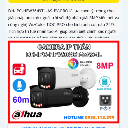
DH-IPC-HFW3649T1-AS-PV-PRO là lựa chọn lý tưởng cho
giải pháp an ninh ngoài trời với độ phân giải 6MP siêu nét và
công nghệ WizColor TiOC PRO cho hình ảnh có màu 24/7.
Tích hợp trí tuệ nhân tạo AI giúp phân biệt chính xác người
và phương tiện hỗ trợ đàm thoại hai chiều, ghi hình linh
hoạt với khe thẻ nhớ lên đến 512GB