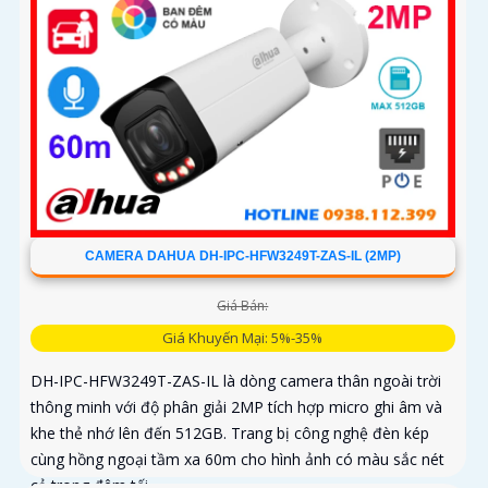
CAMERA DAHUA DH-IPC-HFW3249T-ZAS-IL (2MP)
Giá Bán:
Giá Khuyến Mại: 5%-35%
DH-IPC-HFW3249T-ZAS-IL là dòng camera thân ngoài trời
thông minh với độ phân giải 2MP tích hợp micro ghi âm và
khe thẻ nhớ lên đến 512GB. Trang bị công nghệ đèn kép
cùng hồng ngoại tầm xa 60m cho hình ảnh có màu sắc nét
cả trong đêm tối