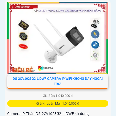
DS-2CV1023G2-LIDWF CAMERA IP WIFI KHÔNG DÂY NGOÀI
TRỜI
Giá Bán: 1,040,000 ₫
Giá Khuyến Mại: 1,040,000 ₫
Camera IP Thân DS-2CV1023G2-LIDWF sử dụng