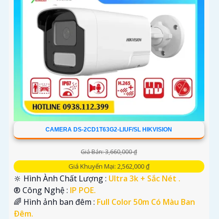
CAMERA DS-2CD1T63G2-LIUF/SL HIKVISION
Giá Bán: 3,660,000 ₫
Giá Khuyến Mại: 2,562,000 ₫
🔆 Hình Ành Chất Lượng :
Ultra 3k + Sắc Nét .
®️ Công Nghệ :
IP POE.
🌈 Hình ảnh ban đêm :
Full Color 50m Có Màu Ban
Ðêm.