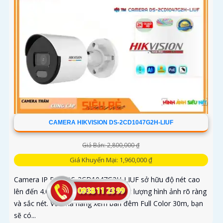
CAMERA HIKVISION DS-2CD1047G2H-LIUF
Giá Bán: 2,800,000 ₫
Giá Khuyến Mại: 1,960,000 ₫
Camera IP POE DS-2CD1047G2H-LIUF sở hữu độ nét cao
lên đến 4.0 megapixel, mang lại chất lượng hình ảnh rõ ràng
và sắc nét. Với khả năng xem ban đêm Full Color 30m, bạn
sẽ có...