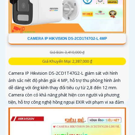
CAMERA IP HIKVISION DS-2CD1T47G2-L 4MP
Giá Bán: 3,410,000 ₫
Giá Khuyến Mại: 2,387,000 ₫
Camera IP Hikvision DS-2CD1T47G2-L giám sát với hình
ảnh sắc nét độ phân giải 4 MP, hỗ trợ thu phòng hình ảnh
dễ dàng với ống kính thay đổi tiêu cự từ 2,8 đến 12 mm.
Camera còn có khả năng phát hiện con người và phương
tiện, hỗ trợ công nghệ hồng ngoại EXIR với phạm vi xa đảm
bảo quan sát an ninh hiệu quả