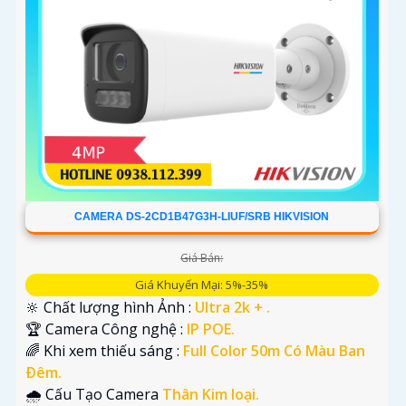
CAMERA DS-2CD1B47G3H-LIUF/SRB HIKVISION
Giá Bán:
Giá Khuyến Mại: 5%-35%
🔆 Chất lượng hình Ảnh :
Ultra 2k + .
🏆 Camera Công nghệ :
IP POE.
🌈 Khi xem thiếu sáng :
Full Color 50m Có Màu Ban
Ðêm.
🌧️ Cấu Tạo Camera
Thân Kim loại.