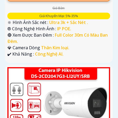
Giá Bán:
Giá Khuyến Mại: 5%-35%
🔆 Hình Ảnh Sắc nét :
Ultra 3k + Sắc Nét .
®️ Công Nghệ Hình Ảnh :
IP POE.
🔴 Xem Được Ban Đêm :
Full Color 30m Có Màu Ban
Ðêm.
💎 Camera Dòng
Thân Kim loại.
️✔️ Khả Năng :
Công Nghệ AI.