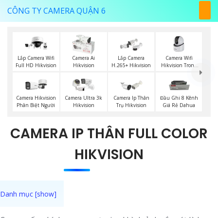
CÔNG TY CAMERA QUẬN 6
Camera Wifi
Lắp Camera Wifi
Camera Ai
Lắp Camera
Hikvision Trong
Full HD Hikvision
Hikvision
H.265+ Hikvision
Nhà
Camera Hikvision
Camera Ultra 3k
Camera Ip Thân
Đầu Ghi 8 Kênh
Phân Biệt Người
Hikvision
Trụ Hikvision
Giá Rẻ Dahua
CAMERA IP THÂN FULL COLOR
HIKVISION