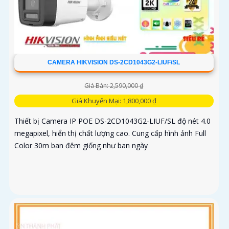
CAMERA HIKVISION DS-2CD1043G2-LIUF/SL
Giá Bán: 2,590,000 ₫
Giá Khuyến Mại: 1,800,000 ₫
Thiết bị Camera IP POE DS-2CD1043G2-LIUF/SL độ nét 4.0
megapixel, hiển thị chất lượng cao. Cung cấp hình ảnh Full
Color 30m ban đêm giống như ban ngày