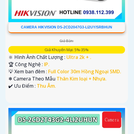
CAMERA HIKVISION DS-2CD2047G3-LI2UY/SRBHUN
Giá Bán:
Giá Khuyến Mại: 5%-35%
🔆 Hình Ành Chất Lượng :
Ultra 2k + .
🏆 Công Nghệ :
IP.
💡 Xem ban đêm :
Full Color 30m Hồng Ngoại SMD.
❄ Camera Theo Mẫu
Thân Kim loại + Nhựa.
️✔️ Ưu Điểm :
Thu Âm.