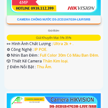
CAMERA CHỐNG NƯỚC DS-2CD1047G3H-LIUF/SRB
Giá Bán:
Giá Khuyến Mại: 5%-35%
👀 Hình Ành Chất Lượng :
Ultra 2k + .
⚙ Công Nghệ :
IP POE.
❂ Nhìn Ban Đêm :
Full Color 30m Có Màu Ban Ðêm.
🎲 Thiết Kế Camera
Thân Kim loại.
️ƒ Điểm Nỗi Bật :
Thu Âm.