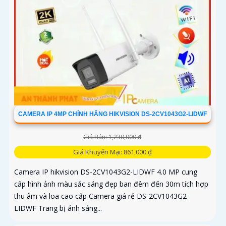
CAMERA IP 4MP CHÍNH HÃNG HIKVISION DS-2CV1043G2-LIDWF
Giá Bán: 1,230,000 ₫
Giá Khuyến Mại: 861,000 ₫
Camera IP hikvision DS-2CV1043G2-LIDWF 4.0 MP cung
cấp hình ảnh màu sắc sáng đẹp ban đêm đến 30m tích hợp
thu âm và loa cao cấp Camera giá rẻ DS-2CV1043G2-
LIDWF Trang bị ánh sáng...