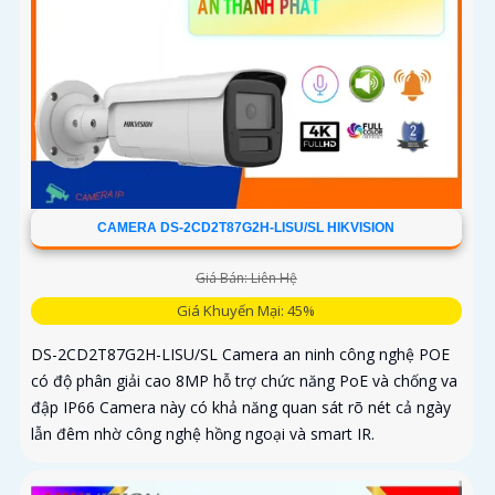
CAMERA DS-2CD2T87G2H-LISU/SL HIKVISION
Giá Bán: Liên Hệ
Giá Khuyến Mại: 45%
DS-2CD2T87G2H-LISU/SL Camera an ninh công nghệ POE
có độ phân giải cao 8MP hỗ trợ chức năng PoE và chống va
đập IP66 Camera này có khả năng quan sát rõ nét cả ngày
lẫn đêm nhờ công nghệ hồng ngoại và smart IR.