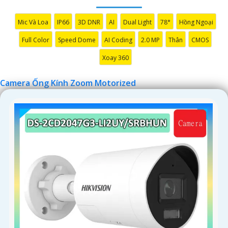
'
Mic Và Loa
IP66
3D DNR
AI
Dual Light
78°
Hồng Ngoại
Full Color
Speed Dome
AI Coding
2.0 MP
Thân
CMOS
Xoay 360
Camera Ống Kính Zoom Motorized