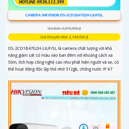
CAMERA HIKVISION DS-2CD1B47G2H-LIUF/SL
Giá Bán: 3,070,000 ₫
Giá Khuyến Mại: 2,149,000 ₫
DS-2CD1B47G2H-LIUF/SL là camera chất lượng với khả
năng giám sát có màu vào ban đêm với khoảng cách xa
50m, tích hợp công nghệ cao như phát hiện người và xe, có
thể hoạt động độc lập thẻ nhớ 512gb, chống nước IP 67