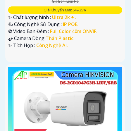
Giá Bán: Liên Hệ
Giá Khuyến Mại: 5%-35%
✨ Chất lượng hình :
Ultra 2k + .
👍 Công Nghệ Sử Dụng :
IP POE.
❂ Video Ban Đêm :
Full Color 40m ONVIF.
🤹 Camera Dòng
Thân Plastic.
️✨ Tích Hợp :
Công Nghệ AI.