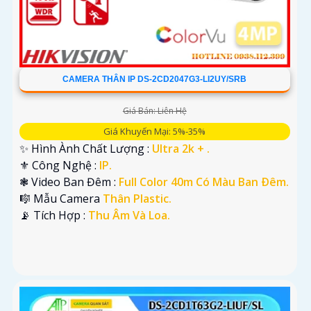
CAMERA THÂN IP DS-2CD2047G3-LI2UY/SRB
Giá Bán: Liên Hệ
Giá Khuyến Mại: 5%-35%
✨ Hình Ành Chất Lượng :
Ultra 2k + .
⚜️ Công Nghệ :
IP.
❃ Video Ban Đêm :
Full Color 40m Có Màu Ban Ðêm.
🎼️ Mẫu Camera
Thân Plastic.
️📡 Tích Hợp :
Thu Âm Và Loa.