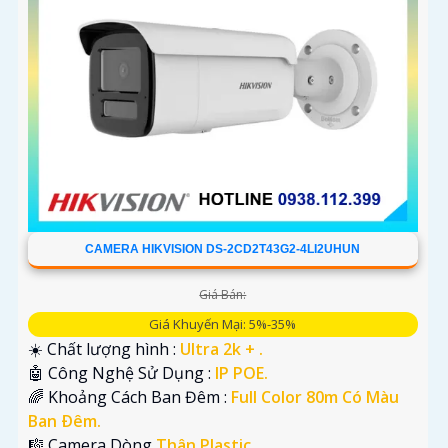
CAMERA HIKVISION DS-2CD2T43G2-4LI2UHUN
Giá Bán:
Giá Khuyến Mại: 5%-35%
☀️ Chất lượng hình :
Ultra 2k + .
🤖️ Công Nghệ Sử Dụng :
IP POE.
🌈 Khoảng Cách Ban Đêm :
Full Color 80m Có Màu
Ban Ðêm.
🎼️ Camera Dòng
Thân Plastic.