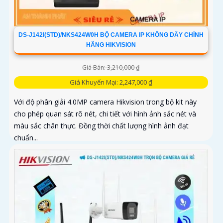
DS-J142I(STD)/NKS424W0H BỘ CAMERA IP KHÔNG DÂY CHÍNH
HÃNG HIKVISION
Giá Bán: 3,210,000 ₫
Giá Khuyến Mại: 2,247,000 ₫
Với độ phân giải 4.0MP camera Hikvision trong bộ kit này
cho phép quan sát rõ nét, chi tiết với hình ảnh sắc nét và
màu sắc chân thực. Đồng thời chất lượng hình ảnh đạt
chuẩn...