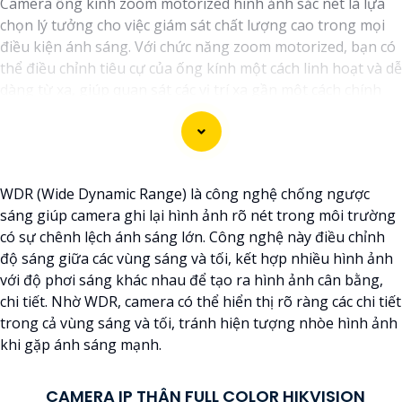
Camera ống kính zoom motorized hình ảnh sắc nét là lựa
chọn lý tưởng cho việc giám sát chất lượng cao trong mọi
điều kiện ánh sáng. Với chức năng zoom motorized, bạn có
thể điều chỉnh tiêu cự của ống kính một cách linh hoạt và dễ
dàng từ xa, giúp quan sát các vị trí xa gần một cách chính
xác và rõ ràng. Hình ảnh từ camera này sắc nét và chi tiết,
giúp bạn dễ dàng nhận diện và phân biệt chi tiết trong hình
ảnh.
WDR (Wide Dynamic Range) là công nghệ chống ngược
sáng giúp camera ghi lại hình ảnh rõ nét trong môi trường
có sự chênh lệch ánh sáng lớn. Công nghệ này điều chỉnh
độ sáng giữa các vùng sáng và tối, kết hợp nhiều hình ảnh
với độ phơi sáng khác nhau để tạo ra hình ảnh cân bằng,
chi tiết. Nhờ WDR, camera có thể hiển thị rõ ràng các chi tiết
trong cả vùng sáng và tối, tránh hiện tượng nhòe hình ảnh
khi gặp ánh sáng mạnh.
CAMERA IP THÂN FULL COLOR HIKVISION