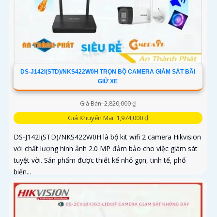
DS-J142I(STD)/NKS422W0H TRỌN BỘ CAMERA GIÁM SÁT BÃI
GIỮ XE
Giá Bán: 2,820,000 ₫
Giá Khuyến Mại: 1,974,000 ₫
DS-J142I(STD)/NKS422W0H là bộ kit wifi 2 camera Hikvision
với chất lượng hình ảnh 2.0 MP đảm bảo cho việc giám sát
tuyệt vời. Sản phẩm được thiết kế nhỏ gọn, tinh tế, phổ
biến...