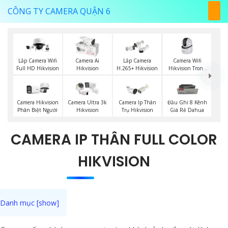
CÔNG TY CAMERA QUẬN 6
Camera Wifi
Lắp Camera Wifi
Camera Ai
Lắp Camera
Hikvision Trong
Full HD Hikvision
Hikvision
H.265+ Hikvision
Nhà
Camera Hikvision
Camera Ultra 3k
Camera Ip Thân
Đầu Ghi 8 Kênh
Phân Biệt Người
Hikvision
Trụ Hikvision
Giá Rẻ Dahua
CAMERA IP THÂN FULL COLOR
HIKVISION