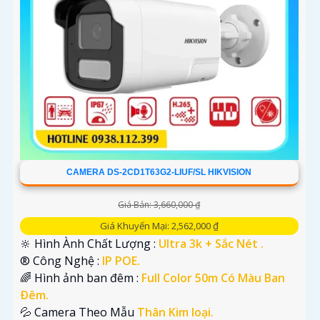
CAMERA DS-2CD1T63G2-LIUF/SL HIKVISION
Giá Bán: 3,660,000 ₫
Giá Khuyến Mại: 2,562,000 ₫
🔆 Hình Ành Chất Lượng :
Ultra 3k + Sắc Nét .
®️ Công Nghệ :
IP POE.
🌈 Hình ảnh ban đêm :
Full Color 50m Có Màu Ban
Ðêm.
💦 Camera Theo Mẫu
Thân Kim loại.