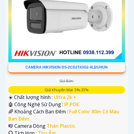
CAMERA HIKVISION DS-2CD2T43G2-4LI2UHUN
Giá Bán:
Giá Khuyến Mại: 5%-35%
☀️ Chất lượng hình :
Ultra 2k + .
🤖️ Công Nghệ Sử Dụng :
IP POE.
🌈 Khoảng Cách Ban Đêm :
Full Color 80m Có Màu
Ban Ðêm.
🎼️ Camera Dòng
Thân Plastic.
️💮 Tích Hợp :
Thu Âm.