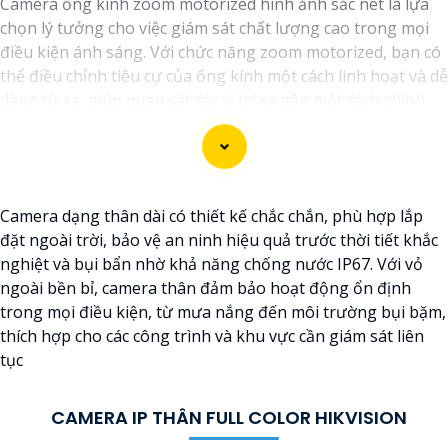
Camera ống kính zoom motorized hình ảnh sắc nét là lựa
chọn lý tưởng cho việc giám sát chất lượng cao trong mọi
điều kiện ánh sáng. Với chức năng zoom motorized, bạn có
thể điều chỉnh tiêu cự của ống kính một cách linh hoạt và dễ
dàng từ xa, giúp quan sát các vị trí xa gần một cách chính
xác và rõ ràng. Hình ảnh từ camera này sắc nét và chi tiết,
giúp bạn dễ dàng nhận diện và phân biệt chi tiết trong hình
ảnh.
Camera dạng thân dài có thiết kế chắc chắn, phù hợp lắp
đặt ngoài trời, bảo vệ an ninh hiệu quả trước thời tiết khắc
nghiệt và bụi bẩn nhờ khả năng chống nước IP67. Với vỏ
ngoài bền bỉ, camera thân đảm bảo hoạt động ổn định
trong mọi điều kiện, từ mưa nắng đến môi trường bụi bặm,
thích hợp cho các công trình và khu vực cần giám sát liên
tục
CAMERA IP THÂN FULL COLOR HIKVISION