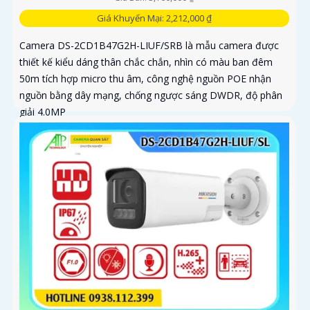
Giá Khuyến Mại: 2,212,000 ₫
Camera DS-2CD1B47G2H-LIUF/SRB là mẫu camera được
thiết kế kiểu dáng thân chắc chắn, nhìn có màu ban đêm
50m tích hợp micro thu âm, công nghệ nguồn POE nhận
nguồn bằng dây mạng, chống ngược sáng DWDR, độ phân
giải 4.0MP