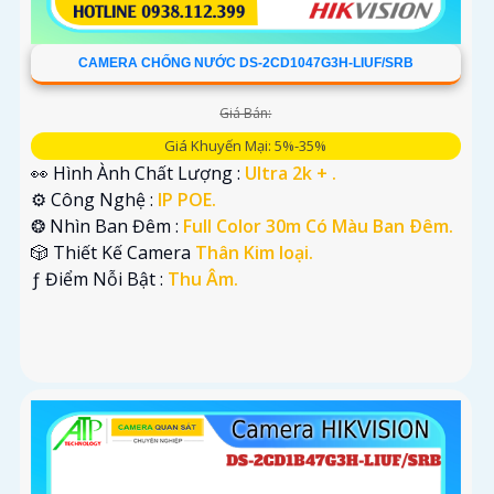
CAMERA CHỐNG NƯỚC DS-2CD1047G3H-LIUF/SRB
Giá Bán:
Giá Khuyến Mại: 5%-35%
👀 Hình Ành Chất Lượng :
Ultra 2k + .
⚙ Công Nghệ :
IP POE.
❂ Nhìn Ban Đêm :
Full Color 30m Có Màu Ban Ðêm.
🎲 Thiết Kế Camera
Thân Kim loại.
️ƒ Điểm Nỗi Bật :
Thu Âm.