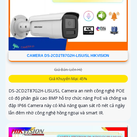
CAMERA DS-2CD2T87G2H-LISU/SL HIKVISION
Giá Bán: Liên Hệ
Giá Khuyến Mại: 45%
DS-2CD2T87G2H-LISU/SL Camera an ninh công nghệ POE
có độ phân giải cao 8MP hỗ trợ chức năng PoE và chống va
đập IP66 Camera này có khả năng quan sát rõ nét cả ngày
lẫn đêm nhờ công nghệ hồng ngoại và smart IR.