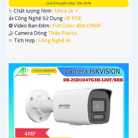
Giá Khuyến Mại: 5%-35%
✨ Chất lượng hình :
Ultra 2k + .
👍 Công Nghệ Sử Dụng :
IP POE.
❂ Video Ban Đêm :
Full Color 40m ONVIF.
🤹 Camera Dòng
Thân Plastic.
️✨ Tích Hợp :
Công Nghệ AI.