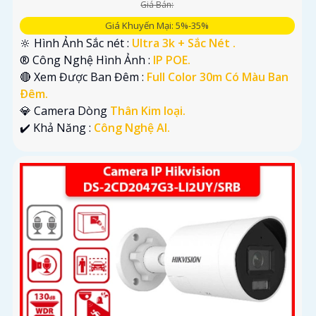
Giá Bán:
Giá Khuyến Mại: 5%-35%
🔆 Hình Ảnh Sắc nét :
Ultra 3k + Sắc Nét .
®️ Công Nghệ Hình Ảnh :
IP POE.
🔴 Xem Được Ban Đêm :
Full Color 30m Có Màu Ban
Ðêm.
💎 Camera Dòng
Thân Kim loại.
️✔️ Khả Năng :
Công Nghệ AI.