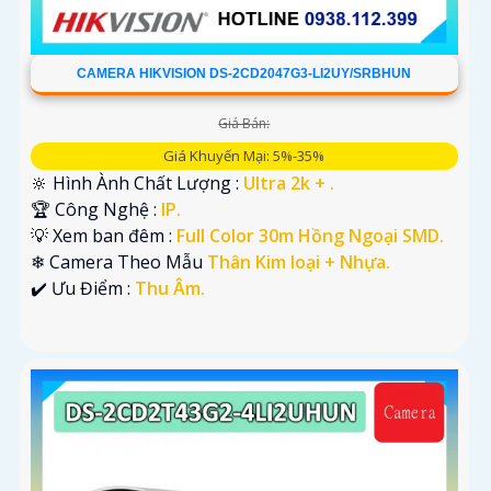
CAMERA HIKVISION DS-2CD2047G3-LI2UY/SRBHUN
Giá Bán:
Giá Khuyến Mại: 5%-35%
🔆 Hình Ành Chất Lượng :
Ultra 2k + .
🏆 Công Nghệ :
IP.
💡 Xem ban đêm :
Full Color 30m Hồng Ngoại SMD.
❄ Camera Theo Mẫu
Thân Kim loại + Nhựa.
️✔️ Ưu Điểm :
Thu Âm.