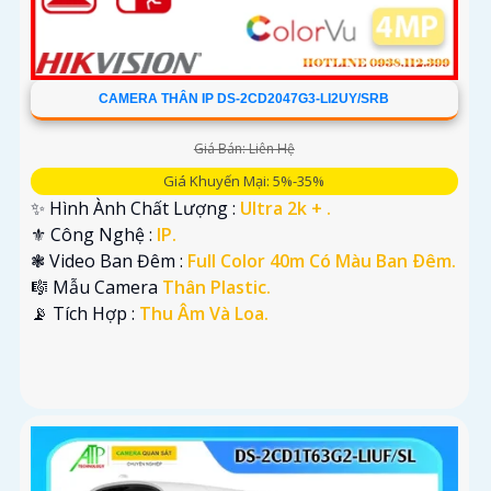
CAMERA THÂN IP DS-2CD2047G3-LI2UY/SRB
Giá Bán: Liên Hệ
Giá Khuyến Mại: 5%-35%
✨ Hình Ành Chất Lượng :
Ultra 2k + .
⚜️ Công Nghệ :
IP.
❃ Video Ban Đêm :
Full Color 40m Có Màu Ban Ðêm.
🎼️ Mẫu Camera
Thân Plastic.
️📡 Tích Hợp :
Thu Âm Và Loa.