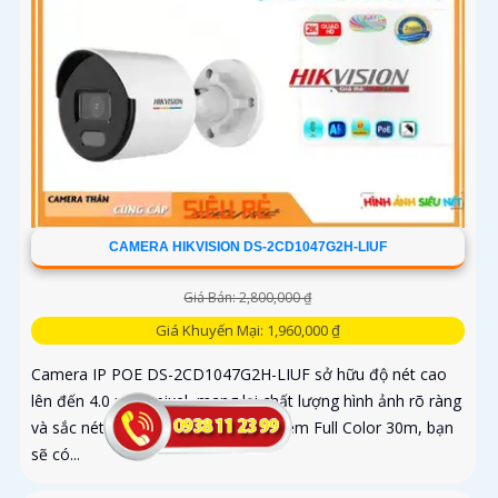
CAMERA HIKVISION DS-2CD1047G2H-LIUF
Giá Bán: 2,800,000 ₫
Giá Khuyến Mại: 1,960,000 ₫
Camera IP POE DS-2CD1047G2H-LIUF sở hữu độ nét cao
lên đến 4.0 megapixel, mang lại chất lượng hình ảnh rõ ràng
và sắc nét. Với khả năng xem ban đêm Full Color 30m, bạn
sẽ có...