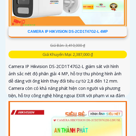
CAMERA IP HIKVISION DS-2CD1T47G2-L 4MP
Giá Bán: 3,410,000 ₫
Giá Khuyến Mại: 2,387,000 ₫
Camera IP Hikvision DS-2CD1T47G2-L giám sát với hình
ảnh sắc nét độ phân giải 4 MP, hỗ trợ thu phòng hình ảnh
dễ dàng với ống kính thay đổi tiêu cự từ 2,8 đến 12 mm.
Camera còn có khả năng phát hiện con người và phương
tiện, hỗ trợ công nghệ hồng ngoại EXIR với phạm vi xa đảm
bảo quan sát an ninh hiệu quả