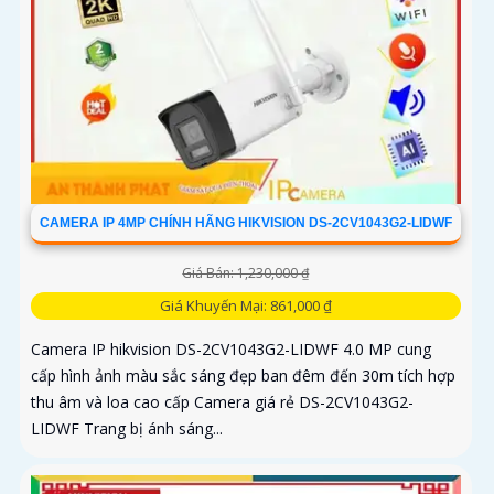
CAMERA IP 4MP CHÍNH HÃNG HIKVISION DS-2CV1043G2-LIDWF
Giá Bán: 1,230,000 ₫
Giá Khuyến Mại: 861,000 ₫
Camera IP hikvision DS-2CV1043G2-LIDWF 4.0 MP cung
cấp hình ảnh màu sắc sáng đẹp ban đêm đến 30m tích hợp
thu âm và loa cao cấp Camera giá rẻ DS-2CV1043G2-
LIDWF Trang bị ánh sáng...