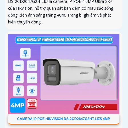
DS-2CD2047G2H-LIU là camera IP POE 4.0MP Ultra 2K+
của Hikvision, hỗ trợ quan sát ban đêm có màu sắc sống
động, đèn ánh sáng trắng 40m. Trang bị ghi âm và phát
hiện chuyển động...
CAMERA IP POE HIKVISION DS-2CD2647G2HT-LIZS 4MP