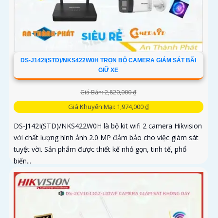
DS-J142I(STD)/NKS422W0H TRỌN BỘ CAMERA GIÁM SÁT BÃI
GIỮ XE
Giá Bán: 2,820,000 ₫
Giá Khuyến Mại: 1,974,000 ₫
DS-J142I(STD)/NKS422W0H là bộ kit wifi 2 camera Hikvision
với chất lượng hình ảnh 2.0 MP đảm bảo cho việc giám sát
tuyệt vời. Sản phẩm được thiết kế nhỏ gọn, tinh tế, phổ
biến...