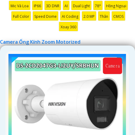
'
Mic Và Loa
IP66
3D DNR
AI
Dual Light
78°
Hồng Ngoại
Full Color
Speed Dome
AI Coding
2.0 MP
Thân
CMOS
Xoay 360
Camera Ống Kính Zoom Motorized