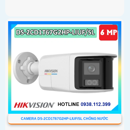
CAMERA DS-2CD1T67G2HP-LIUF/SL CHỐNG NƯỚC