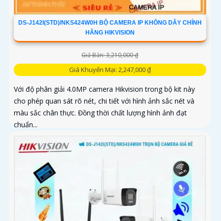
DS-J142I(STD)/NKS424W0H BỘ CAMERA IP KHÔNG DÂY CHÍNH
HÃNG HIKVISION
Giá Bán: 3,210,000 ₫
Giá Khuyến Mại: 2,247,000 ₫
Với độ phân giải 4.0MP camera Hikvision trong bộ kit này
cho phép quan sát rõ nét, chi tiết với hình ảnh sắc nét và
màu sắc chân thực. Đồng thời chất lượng hình ảnh đạt
chuẩn...