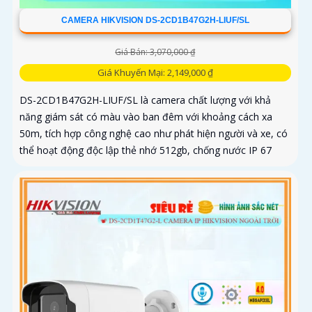
CAMERA HIKVISION DS-2CD1B47G2H-LIUF/SL
Giá Bán: 3,070,000 ₫
Giá Khuyến Mại: 2,149,000 ₫
DS-2CD1B47G2H-LIUF/SL là camera chất lượng với khả
năng giám sát có màu vào ban đêm với khoảng cách xa
50m, tích hợp công nghệ cao như phát hiện người và xe, có
thể hoạt động độc lập thẻ nhớ 512gb, chống nước IP 67