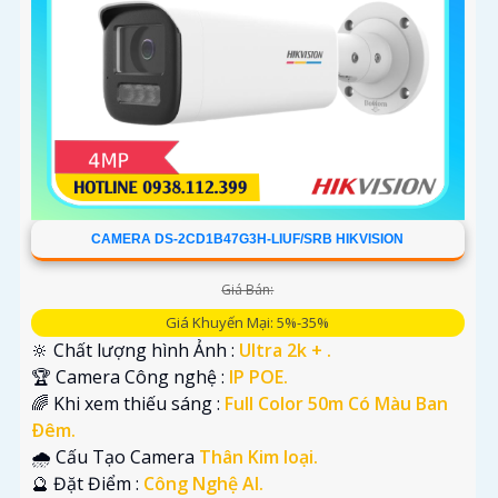
CAMERA DS-2CD1B47G3H-LIUF/SRB HIKVISION
Giá Bán:
Giá Khuyến Mại: 5%-35%
🔆 Chất lượng hình Ảnh :
Ultra 2k + .
🏆 Camera Công nghệ :
IP POE.
🌈 Khi xem thiếu sáng :
Full Color 50m Có Màu Ban
Ðêm.
🌧️ Cấu Tạo Camera
Thân Kim loại.
️🔮 Đặt Điểm :
Công Nghệ AI.