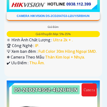
CAMERA HIKVISION DS-2CD2047G3-LI2UY/SRBHUN
Giá Bán:
Giá Khuyến Mại: 5%-35%
🔆 Hình Ành Chất Lượng :
Ultra 2k + .
🏆 Công Nghệ :
IP.
💡 Xem ban đêm :
Full Color 30m Hồng Ngoại SMD.
❄ Camera Theo Mẫu
Thân Kim loại + Nhựa.
️✔️ Ưu Điểm :
Thu Âm.