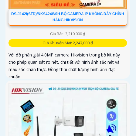
DS-J142I(STD)/NKS424W0H BỘ CAMERA IP KHÔNG DÂY CHÍNH
HÃNG HIKVISION
Giá Bán: 3,210,000 ₫
Giá Khuyến Mại: 2,247,000 ₫
Với độ phân giải 4.0MP camera Hikvision trong bộ kit này
cho phép quan sát rõ nét, chi tiết với hình ảnh sắc nét và
màu sắc chân thực. Đồng thời chất lượng hình ảnh đạt
chuẩn...