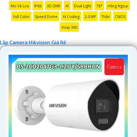
Mic Và Loa
IP66
3D DNR
AI
Dual Light
78°
Hồng Ngoại
Full Color
Speed Dome
AI Coding
2.0 MP
Thân
CMOS
Xoay 360
Lắp Camera Hikvision Giá Rẻ
'