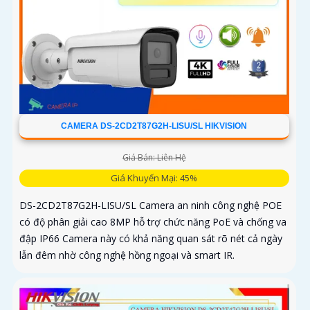
CAMERA DS-2CD2T87G2H-LISU/SL HIKVISION
Giá Bán: Liên Hệ
Giá Khuyến Mại: 45%
DS-2CD2T87G2H-LISU/SL Camera an ninh công nghệ POE
có độ phân giải cao 8MP hỗ trợ chức năng PoE và chống va
đập IP66 Camera này có khả năng quan sát rõ nét cả ngày
lẫn đêm nhờ công nghệ hồng ngoại và smart IR.