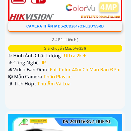
CAMERA THÂN IP DS-2CD2047G3-LI2UY/SRB
Giá Bán: Liên Hệ
Giá Khuyến Mại: 5%-35%
✨ Hình Ành Chất Lượng :
Ultra 2k + .
⚜️ Công Nghệ :
IP.
❃ Video Ban Đêm :
Full Color 40m Có Màu Ban Ðêm.
🎼️ Mẫu Camera
Thân Plastic.
️📡 Tích Hợp :
Thu Âm Và Loa.