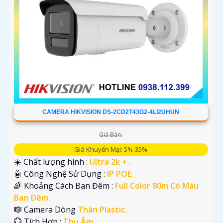
CAMERA HIKVISION DS-2CD2T43G2-4LI2UHUN
Giá Bán:
Giá Khuyến Mại: 5%-35%
☀️ Chất lượng hình :
Ultra 2k + .
🤖️ Công Nghệ Sử Dụng :
IP POE.
🌈 Khoảng Cách Ban Đêm :
Full Color 80m Có Màu
Ban Ðêm.
🎼️ Camera Dòng
Thân Plastic.
️💮 Tích Hợp :
Thu Âm.