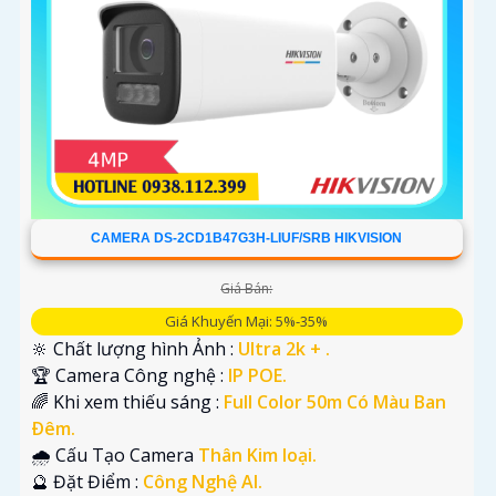
CAMERA DS-2CD1B47G3H-LIUF/SRB HIKVISION
Giá Bán:
Giá Khuyến Mại: 5%-35%
🔆 Chất lượng hình Ảnh :
Ultra 2k + .
🏆 Camera Công nghệ :
IP POE.
🌈 Khi xem thiếu sáng :
Full Color 50m Có Màu Ban
Ðêm.
🌧️ Cấu Tạo Camera
Thân Kim loại.
️🔮 Đặt Điểm :
Công Nghệ AI.