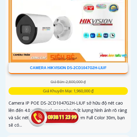
CAMERA HIKVISION DS-2CD1047G2H-LIUF
Giá Bán: 2,800,000 ₫
Giá Khuyến Mại: 1,960,000 ₫
Camera IP POE DS-2CD1047G2H-LIUF sở hữu độ nét cao
lên đến 4.0 megapixel, mang lại chất lượng hình ảnh rõ ràng
và sắc nét. Với khả năng xem ban đêm Full Color 30m, bạn
sẽ có...