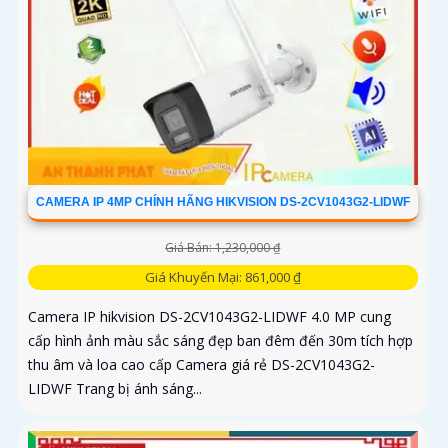
CAMERA IP 4MP CHÍNH HÃNG HIKVISION DS-2CV1043G2-LIDWF
Giá Bán: 1,230,000 ₫
Giá Khuyến Mại: 861,000 ₫
Camera IP hikvision DS-2CV1043G2-LIDWF 4.0 MP cung
cấp hình ảnh màu sắc sáng đẹp ban đêm đến 30m tích hợp
thu âm và loa cao cấp Camera giá rẻ DS-2CV1043G2-
LIDWF Trang bị ánh sáng...