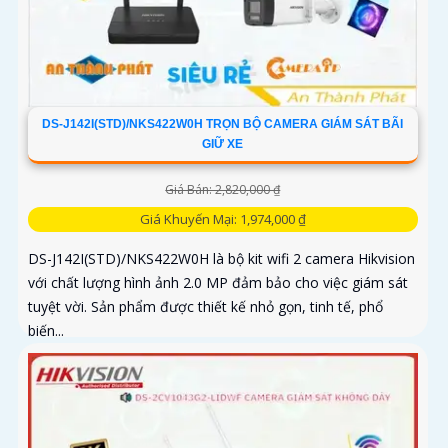
DS-J142I(STD)/NKS422W0H TRỌN BỘ CAMERA GIÁM SÁT BÃI
GIỮ XE
Giá Bán: 2,820,000 ₫
Giá Khuyến Mại: 1,974,000 ₫
DS-J142I(STD)/NKS422W0H là bộ kit wifi 2 camera Hikvision
với chất lượng hình ảnh 2.0 MP đảm bảo cho việc giám sát
tuyệt vời. Sản phẩm được thiết kế nhỏ gọn, tinh tế, phổ
biến...