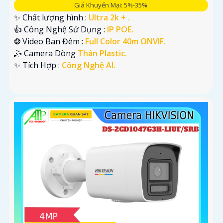
Giá Khuyến Mại: 5%-35%
✨ Chất lượng hình :
Ultra 2k + .
👍 Công Nghệ Sử Dụng :
IP POE.
❂ Video Ban Đêm :
Full Color 40m ONVIF.
🤹 Camera Dòng
Thân Plastic.
️✨ Tích Hợp :
Công Nghệ AI.