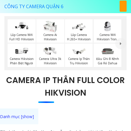
CÔNG TY CAMERA QUẬN 6
Camera Wifi
Lắp Camera Wifi
Camera Ai
Lắp Camera
Hikvision Trong
Full HD Hikvision
Hikvision
H.265+ Hikvision
Nhà
Camera Hikvision
Camera Ultra 3k
Camera Ip Thân
Đầu Ghi 8 Kênh
Phân Biệt Người
Hikvision
Trụ Hikvision
Giá Rẻ Dahua
CAMERA IP THÂN FULL COLOR
HIKVISION