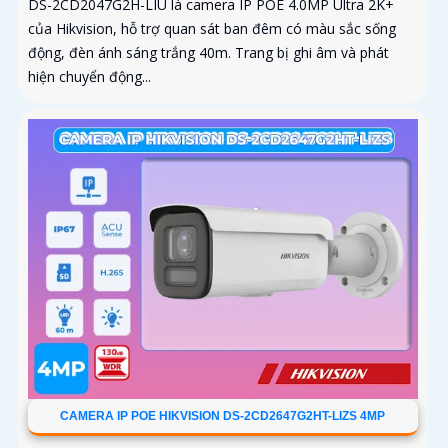
DS-2CD2047G2H-LIU là camera IP POE 4.0MP Ultra 2K+
của Hikvision, hỗ trợ quan sát ban đêm có màu sắc sống
động, đèn ánh sáng trắng 40m. Trang bị ghi âm và phát
hiện chuyển động...
CAMERA IP POE HIKVISION DS-2CD2647G2HT-LIZS 4MP