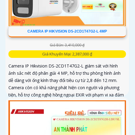
CAMERA IP HIKVISION DS-2CD1T47G2-L 4MP
Giá Bán: 3,410,000 ₫
Giá Khuyến Mại: 2,387,000 ₫
Camera IP Hikvision DS-2CD1T47G2-L giám sát với hình
ảnh sắc nét độ phân giải 4 MP, hỗ trợ thu phòng hình ảnh
dễ dàng với ống kính thay đổi tiêu cự từ 2,8 đến 12 mm.
Camera còn có khả năng phát hiện con người và phương
tiện, hỗ trợ công nghệ hồng ngoại EXIR với phạm vi xa đảm
bảo quan sát an ninh hiệu quả