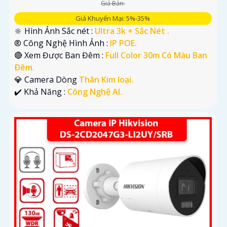
Giá Bán:
Giá Khuyến Mại: 5%-35%
🔆 Hình Ảnh Sắc nét :
Ultra 3k + Sắc Nét .
®️ Công Nghệ Hình Ảnh :
IP POE.
🔴 Xem Được Ban Đêm :
Full Color 30m Có Màu Ban
Ðêm.
💎 Camera Dòng
Thân Kim loại.
️✔️ Khả Năng :
Công Nghệ AI.