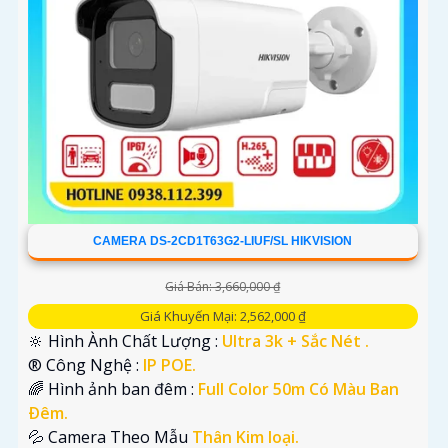
CAMERA DS-2CD1T63G2-LIUF/SL HIKVISION
Giá Bán: 3,660,000 ₫
Giá Khuyến Mại: 2,562,000 ₫
🔆 Hình Ành Chất Lượng :
Ultra 3k + Sắc Nét .
®️ Công Nghệ :
IP POE.
🌈 Hình ảnh ban đêm :
Full Color 50m Có Màu Ban
Ðêm.
💦 Camera Theo Mẫu
Thân Kim loại.