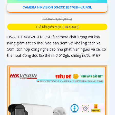
CAMERA HIKVISION DS-2CD1B47G2H-LIUF/SL
Giá Bán: 3,070,000 ₫
Giá Khuyến Mại: 2,149,000 ₫
DS-2CD1B47G2H-LIUF/SL là camera chất lượng với khả
năng giám sát có màu vào ban đêm với khoảng cách xa
50m, tích hợp công nghệ cao như phát hiện người và xe, có
thể hoạt động độc lập thẻ nhớ 512gb, chống nước IP 67