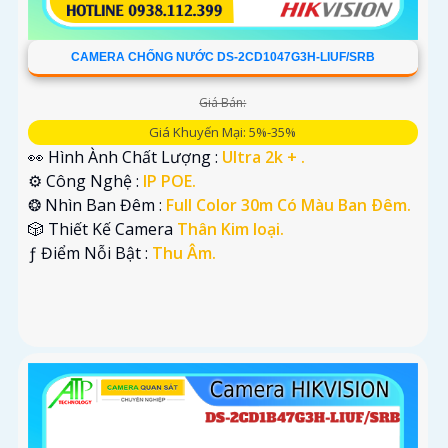
CAMERA CHỐNG NƯỚC DS-2CD1047G3H-LIUF/SRB
Giá Bán:
Giá Khuyến Mại: 5%-35%
👀 Hình Ành Chất Lượng :
Ultra 2k + .
⚙ Công Nghệ :
IP POE.
❂ Nhìn Ban Đêm :
Full Color 30m Có Màu Ban Ðêm.
🎲 Thiết Kế Camera
Thân Kim loại.
️ƒ Điểm Nỗi Bật :
Thu Âm.