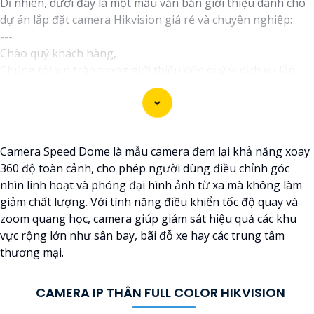
Dĩ nhiên, dưới đây là một mẫu văn bản giới thiệu dành cho
dự án lắp đặt camera Hikvision giá rẻ và chuyên nghiệp:
---
Chào quý khách hàng,
Chúng tôi xin trân trọng giới thiệu đến quý vị dịch vụ lắp
đặt camera Hikvision giá rẻ và chuyên nghiệp cho dự án của
quý vị.
Với kinh nghiệm lâu năm trong lĩnh vực lắp đặt camera an
ninh, đội ngũ kỹ thuật viên của chúng tôi cam kết sẽ mang
Camera Speed Dome là mẫu camera đem lại khả năng xoay
đến cho quý vị những giải pháp an ninh hiệu quả, đáng tin
360 độ toàn cảnh, cho phép người dùng điều chỉnh góc
cậy và tiết kiệm chi phí.
nhìn linh hoạt và phóng đại hình ảnh từ xa mà không làm
Camera của Hikvision được biết đến là một trong những
giảm chất lượng. Với tính năng điều khiển tốc độ quay và
thương hiệu hàng đầu thế giới về giải pháp an ninh video.
zoom quang học, camera giúp giám sát hiệu quả các khu
Với các tính năng và công nghệ tiên tiến, camera Hikvision
vực rộng lớn như sân bay, bãi đỗ xe hay các trung tâm
không chỉ
chắc chắn
chất lượng hình ảnh sắc nét mà còn
thương mại.
đem đến sự tin cậy và an toàn cho dự án của quý vị.
Nếu quý vị quan tâm đến việc lắp đặt camera Hikvision giá
rẻ và chuyên nghiệp cho dự án của mình, chúng tôi luôn
CAMERA IP THÂN FULL COLOR HIKVISION
sẵn lòng hỗ trợ và tư vấn cho quý vị.