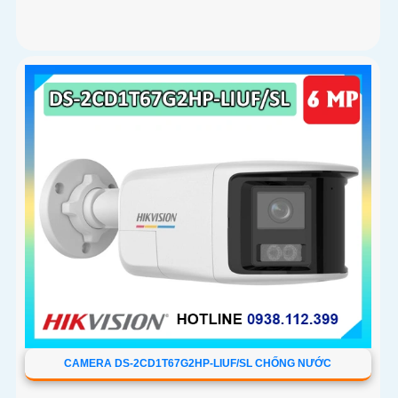
CAMERA DS-2CD1T67G2HP-LIUF/SL CHỐNG NƯỚC