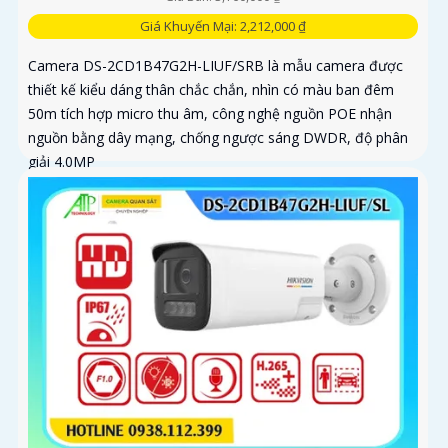
Giá Khuyến Mại: 2,212,000 ₫
Camera DS-2CD1B47G2H-LIUF/SRB là mẫu camera được
thiết kế kiểu dáng thân chắc chắn, nhìn có màu ban đêm
50m tích hợp micro thu âm, công nghệ nguồn POE nhận
nguồn bằng dây mạng, chống ngược sáng DWDR, độ phân
giải 4.0MP