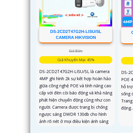
DS-2CD2T47G2H-LISU/SL
CAMERA HIKVISION
Giá Bán:
Giá Khuyến Mại: 45%
DS-2CD2T47G2H-LISU/SL là camera
DS-2C
4MP ghi hình 2k sự kết hợp hoàn hảo
POE 4
giữa công nghệ POE và tính năng cao
hỗ tr
cấp với đèn còi báo động và khả năng
sống 
phát hiện chuyển động cũng như con
Trang
người. Camera được trang bị chống
động..
ngược sáng DWDR 130db cho hình
ảnh rõ nét ở mọi điều kiện ánh sáng