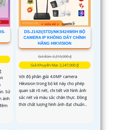
DS-
DS-J142I(STD)/NKS424W0H BỘ
CAMERA IP KHÔNG DÂY CHÍNH
HÃNG HIKVISION
Giá Bán: 3,210,000 ₫
Giá Khuyến Mại: 2,247,000 ₫
g
Với độ phân giải 4.0MP camera
on
Hikvision trong bộ kit này cho phép
n
quan sát rõ nét, chi tiết với hình ảnh
n. Sử
sắc nét và màu sắc chân thực. Đồng
n ánh
thời chất lượng hình ảnh đạt chuẩn...
 đêm