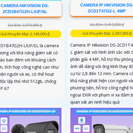
CAMERA IP HIKVISION DS
CAMERA HIKVISION DS-
2CD1T47G2-L 4MP
2CD1B47G2H-LIUF/SL
Giá Bán: 3,410,000 ₫
Giá Bán: 3,070,000 ₫
Giá Khuyến Mại: 2,387,000 ₫
Giá Khuyến Mại: 2,149,000 ₫
Camera IP Hikvision DS-2CD1T
D1B47G2H-LIUF/SL là camera
L giám sát với hình ảnh sắc nét 
lượng với khả năng giám sát có
phân giải 4 MP, hỗ trợ thu phòng
ào ban đêm với khoảng cách
ảnh dễ dàng với ống kính thay đổ
m, tích hợp công nghệ cao như
cự từ 2,8 đến 12 mm. Camera c
iện người và xe, có thể hoạt
khả năng phát hiện con người và
độc lập thẻ nhớ 512gb, chống
phương tiện, hỗ trợ công nghệ 
IP 67
ngoại EXIR với phạm vi xa đảm 
quan sát an ninh hiệu quả