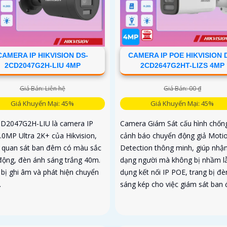
CAMERA IP HIKVISION DS-
CAMERA IP POE HIKVISION 
2CD2047G2H-LIU 4MP
2CD2647G2HT-LIZS 4MP
Giá Bán: Liên hệ
Giá Bán: 00 ₫
Giá Khuyến Mại: 45%
Giá Khuyến Mại: 45%
D2047G2H-LIU là camera IP
Camera Giám Sát cấu hình chốn
.0MP Ultra 2K+ của Hikvision,
cảnh báo chuyển động giả Moti
ợ quan sát ban đêm có màu sắc
Detection thông minh, giúp nhậ
động, đèn ánh sáng trắng 40m.
dạng người mà không bị nhầm lẫ
 bị ghi âm và phát hiện chuyển
dụng kết nối IP POE, trang bị đè
.
sáng kép cho việc giám sát ban