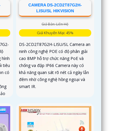
-
CAMERA DS-2CD2T87G2H-
LISU/SL HIKVISION
Giá Bán: Liên Hệ
Giá Khuyến Mại: 45%
47G2-
DS-2CD2T87G2H-LISU/SL Camera an
độ
ninh công nghệ POE có độ phân giải
 hình
cao 8MP hỗ trợ chức năng PoE và
i tiêu
chống va đập IP66 Camera này có
òn có
khả năng quan sát rõ nét cả ngày lẫn
đêm nhờ công nghệ hồng ngoại và
hồng
smart IR.
bảo