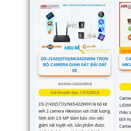
DS-J142I(STD)/NKS422W0H TRỌN
CA
BỘ CAMERA GIÁM SÁT BÃI GIỮ
HIK
XE
Giá Bán: 2,820,000 ₫
Giá Khuyến Mại: 1,974,000 ₫
Camer
DS-J142I(STD)/NKS422W0H là bộ kit
LIDWF
wifi 2 camera Hikvision với chất lượng
màu s
hình ảnh 2.0 MP đảm bảo cho việc
tích 
giám sát tuyệt vời. Sản phẩm được
Camer