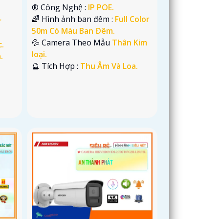
®️ Công Nghệ :
IP POE.
🌈 Hình ảnh ban đêm :
Full Color
r
50m Có Màu Ban Ðêm.
💦 Camera Theo Mẫu
Thân Kim
c.
loại.
.
️🔮 Tích Hợp :
Thu Âm Và Loa.