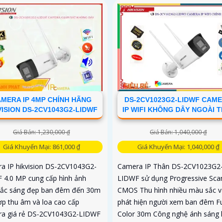
MERA IP 4MP CHÍNH HÃNG
DS-2CV1023G2-LIDWF CAM
VISION DS-2CV1043G2-LIDWF
IP WIFI KHÔNG DÂY NGOÀI 
Giá Bán: 1,230,000 ₫
Giá Bán: 1,040,000 ₫
Giá Khuyến Mại: 861,000 ₫
Giá Khuyến Mại: 1,040,000 ₫
a IP hikvision DS-2CV1043G2-
Camera IP Thân DS-2CV1023G2
 4.0 MP cung cấp hình ảnh
LIDWF sử dụng Progressive Sca
ắc sáng đẹp ban đêm đến 30m
CMOS Thu hình nhiều màu sắc v
hợp thu âm và loa cao cấp
phát hiện người xem ban đêm Fu
a giá rẻ DS-2CV1043G2-LIDWF
Color 30m Công nghệ ánh sáng 