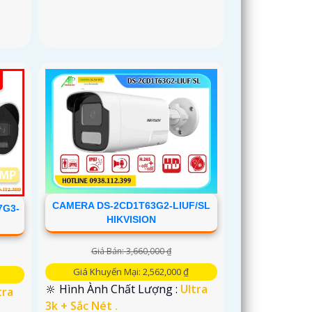
CAMERA DS-2CD1T63G2-LIUF/SL
7G3-
HIKVISION
Giá Bán: 3,660,000 ₫
Giá Khuyến Mại: 2,562,000 ₫
🔆 Hình Ành Chất Lượng :
Ultra
tra
3k + Sắc Nét .