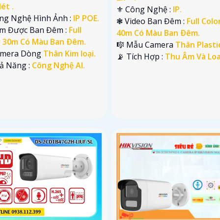
ét .
⚜️ Công Nghệ :
IP.
ông Nghệ Hình Ảnh :
IP POE.
❃ Video Ban Đêm :
Full Colo
em Được Ban Đêm :
Full
40m Có Màu Ban Ðêm.
r 30m Có Màu Ban Ðêm.
🎼️ Mẫu Camera
Thân Plasti
amera Dòng
Thân Kim loại.
️📡 Tích Hợp :
Thu Âm Và Loa
hả Năng :
Công Nghệ AI.