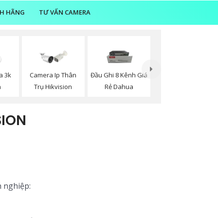
NH HÃNG
TƯ VẤN CAMERA
a 3k
Camera Ip Thân
Đầu Ghi 8 Kênh Giá
n
Trụ Hikvision
Rẻ Dahua
SION
n nghiệp: