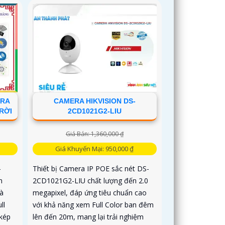
ERA
CAMERA HIKVISION DS-
TRỜI
2CD1021G2-LIU
Giá Bán: 1,360,000 ₫
Giá Khuyến Mại: 950,000 ₫
-
Thiết bị Camera IP POE sắc nét DS-
n
2CD1021G2-LIU chất lượng đến 2.0
à
megapixel, đáp ứng tiêu chuẩn cao
ll
với khả năng xem Full Color ban đêm
kép
lên đến 20m, mang lại trải nghiệm