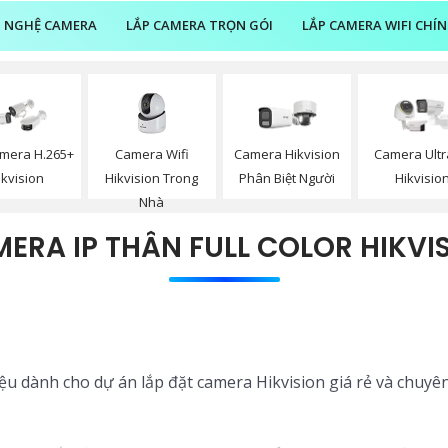
 NGHỆ CAMERA
LẮP CAMERA TRỌN GÓI
LẮP CAMERA WIFI CHÍ
Camera Wifi
mera H.265+
Camera Hikvision
Camera Ultr
Hikvision Trong
ikvision
Phân Biệt Người
Hikvisio
Nhà
ERA IP THÂN FULL COLOR HIKVI
iệu dành cho dự án lắp đặt camera Hikvision giá rẻ và chuyê