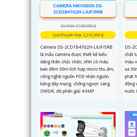
CAMERA HIKVISION DS-
2CD1B47G2H-LIUF/SRB
Giá Bán: 3,160,000 ₫
Giá Khuyến Mại: 2,212,000 ₫
Camera DS-2CD1B47G2H-LIUF/SRB
DS-2C
là mẫu camera được thiết kế kiểu
chất 
dáng thân chắc chắn, nhìn có màu
màu v
ban đêm 50m tích hợp micro thu âm,
xa 50
công nghệ nguồn POE nhận nguồn
phát h
bằng dây mạng, chống ngược sáng
động 
DWDR, độ phân giải 4.0MP
nước 