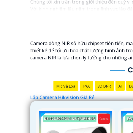
Chúng tôi xin trân trọng giới thiệu đến quý vị
Với kinh nghiệm lâu năm trong lĩnh vực lắp đặ
ninh hiệu quả, đáng tin cậy và tiết kiệm chi phí
Camera của Hikvision được biết đến là một tro
tiến, camera Hikvision không chỉ
chắc chắn
chấ
Nếu quý vị quan tâm đến việc lắp đặt camera H
Camera dòng NIR sở hữu chipset tiên tiến, ma
thiết kế để tối ưu hóa chất lượng hình ảnh tro
camera NIR là lựa chọn lý tưởng cho những ai 
C
Mic Và Loa
IP66
3D DNR
AI
Du
Lắp Camera Hikvision Giá Rẻ