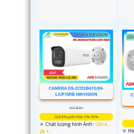
CAMERA DS-2CD1B47G3H-
LIUF/SRB HIKVISION
C
Giá Bán:
Giá Khuyến Mại: 5%-35%
🔆 Chất lượng hình Ảnh :
Ultra
🔆 Hì
2k + .