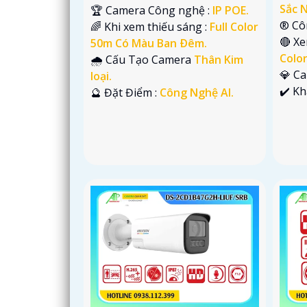
Sắc N
🏆 Camera Công nghệ :
IP POE.
®️ C
🌈 Khi xem thiếu sáng :
Full Color
🔴 X
50m Có Màu Ban Ðêm.
Colo
🌧️ Cấu Tạo Camera
Thân Kim
💎 C
loại.
️✔️ K
️🔮 Đặt Điểm :
Công Nghệ AI.