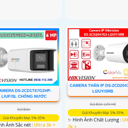
CAMERA THÂN IP DS-2CD204
AMERA DS-2CD1T67G2HP-
LI2UY/SRB
LIUF/SL CHỐNG NƯỚC
Giá Bán: Liên Hệ
Giá Bán:
Giá Khuyến Mại: 5%-35%
Giá Khuyến Mại: 5%-35%
✨ Hình Ành Chất Lượng :
Ul
nh Ảnh Sắc nét :
Ultra 3k +
2k + .