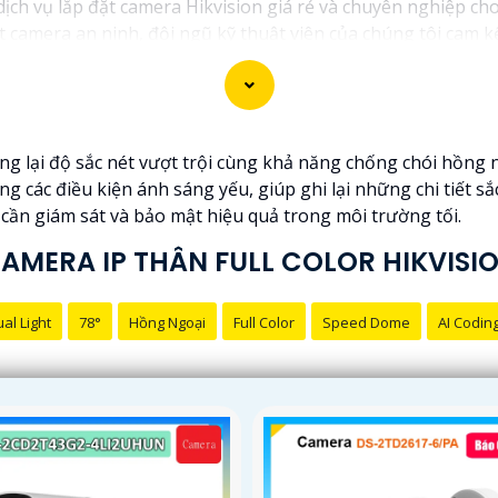
 dịch vụ lắp đặt camera Hikvision giá rẻ và chuyên nghiệp cho
t camera an ninh, đội ngũ kỹ thuật viên của chúng tôi cam 
.
ng những thương hiệu hàng đầu thế giới về giải pháp an nin
t lượng hình ảnh sắc nét mà còn đem đến sự tin cậy và an t
ikvision giá rẻ và chuyên nghiệp cho dự án của mình, chúng t
ng lại độ sắc nét vượt trội cùng khả năng chống chói hồng 
ng các điều kiện ánh sáng yếu, giúp ghi lại những chi tiết sắ
cần giám sát và bảo mật hiệu quả trong môi trường tối.
AMERA IP THÂN FULL COLOR HIKVISI
al Light
78°
Hồng Ngoại
Full Color
Speed Dome
AI Codin