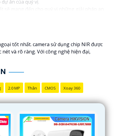
 dự án của quý vị.
kết sẽ mang đến cho quý vị những giải pháp an
h video. Với các tính năng và công nghệ tiên
oàn cho dự án của quý vị.
ôi luôn sẵn lòng hỗ trợ và tư vấn cho quý vị.
ngoại tốt nhất. camera sử dụng chip NIR được
c nét và rõ ràng. Với công nghệ hiện đại,
ON
g
2.0 MP
Thân
CMOS
Xoay 360