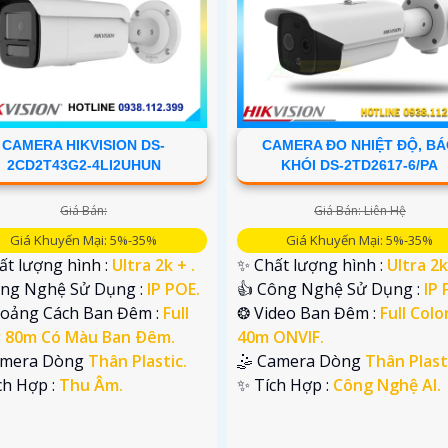
CAMERA HIKVISION DS-
CAMERA ĐO NHIỆT ĐỘ, B
2CD2T43G2-4LI2UHUN
KHÓI DS-2TD2617-6/PA
Giá Bán:
Giá Bán: Liên Hệ
Giá Khuyến Mại: 5%-35%
Giá Khuyến Mại: 5%-35%
ất lượng hình :
Ultra 2k + .
✨ Chất lượng hình :
Ultra 2k
Công Nghệ Sử Dụng :
IP POE.
👍 Công Nghệ Sử Dụng :
IP 
hoảng Cách Ban Đêm :
Full
❂ Video Ban Đêm :
Full Colo
r 80m Có Màu Ban Ðêm.
40m ONVIF.
Camera Dòng
Thân Plastic.
🤹 Camera Dòng
Thân Plast
ích Hợp :
Thu Âm.
️✨ Tích Hợp :
Công Nghệ AI.