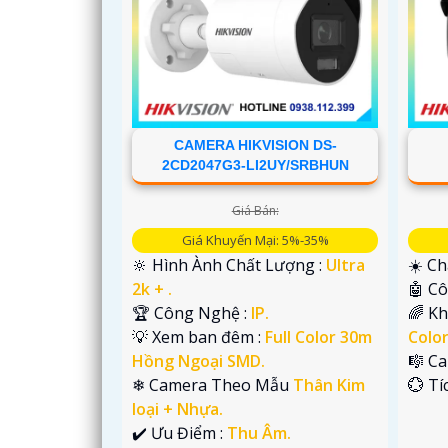
CAMERA HIKVISION DS-
2CD2047G3-LI2UY/SRBHUN
Giá Bán:
Giá Khuyến Mại: 5%-35%
🔆 Hình Ành Chất Lượng :
Ultra
☀️ Ch
2k + .
🤖️ 
🏆 Công Nghệ :
IP.
🌈 K
'
💡 Xem ban đêm :
Full Color 30m
Colo
Hồng Ngoại SMD.
🎼️ 
❄ Camera Theo Mẫu
Thân Kim
️💮 T
loại + Nhựa.
️✔️ Ưu Điểm :
Thu Âm.