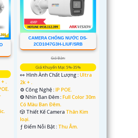
CAMERA CHỐNG NƯỚC DS-
2CD1047G3H-LIUF/SRB
ÁO
Giá Bán:
Giá Khuyến Mại: 5%-35%
👀 Hình Ành Chất Lượng :
Ultra
 + .
2k + .
POE.
⚙ Công Nghệ :
IP POE.
r
❂ Nhìn Ban Đêm :
Full Color 30m
Có Màu Ban Ðêm.
ic.
🎲 Thiết Kế Camera
Thân Kim
loại.
️ƒ Điểm Nỗi Bật :
Thu Âm.