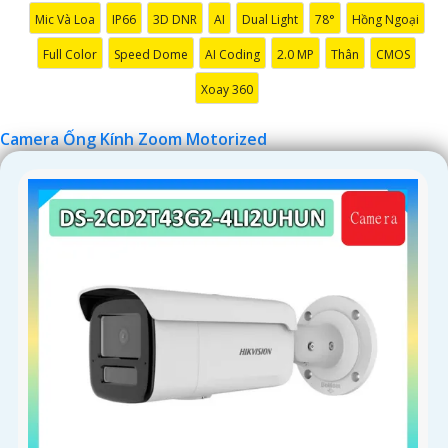
'
Mic Và Loa
IP66
3D DNR
AI
Dual Light
78°
Hồng Ngoại
Full Color
Speed Dome
AI Coding
2.0 MP
Thân
CMOS
Xoay 360
Camera Ống Kính Zoom Motorized