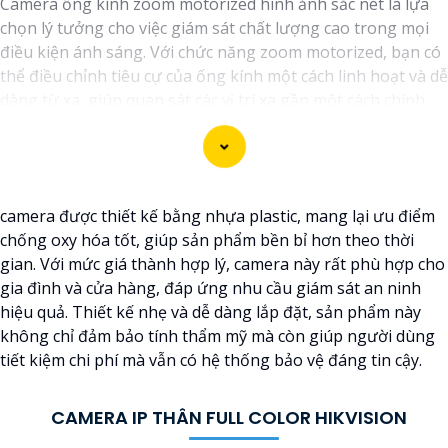
Camera ống kính zoom motorized hình ảnh sắc nét là lựa
chọn lý tưởng cho việc giám sát chất lượng cao trong mọi
điều kiện ánh sáng. Với chức năng zoom motorized, bạn có
thể điều chỉnh tiêu cự của ống kính một cách linh hoạt và dễ
dàng từ xa, giúp quan sát các vị trí xa gần một cách chính
xác và rõ ràng. Hình ảnh từ camera này sắc nét và chi tiết,
giúp bạn dễ dàng nhận diện và phân biệt chi tiết trong hình
ảnh.
camera được thiết kế bằng nhựa plastic, mang lại ưu điểm
chống oxy hóa tốt, giúp sản phẩm bền bỉ hơn theo thời
gian. Với mức giá thành hợp lý, camera này rất phù hợp cho
gia đình và cửa hàng, đáp ứng nhu cầu giám sát an ninh
hiệu quả. Thiết kế nhẹ và dễ dàng lắp đặt, sản phẩm này
không chỉ đảm bảo tính thẩm mỹ mà còn giúp người dùng
tiết kiệm chi phí mà vẫn có hệ thống bảo vệ đáng tin cậy.
CAMERA IP THÂN FULL COLOR HIKVISION