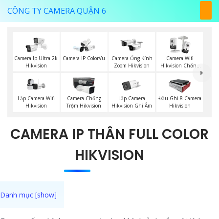
CÔNG TY CAMERA QUẬN 6
Camera Ip Ultra 2k
Camera IP ColorVu
Camera Ống Kính
Camera Wifi
Hikvision
Zoom Hikvision
Hikvision Chống
Trộm
Lắp Camera Wifi
Lắp Camera
Camera Chống
Đầu Ghi 8 Camera
Hikvision
Hikvision Ghi Âm
Trộm Hikvision
Hikvision
CAMERA IP THÂN FULL COLOR
HIKVISION