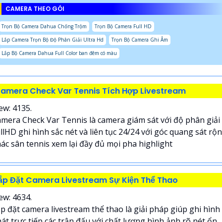
CAMERA THEO GÓI
Trọn Bộ Camera Dahua Chống Trộm
Trọn Bộ Camera Full HD
Lắp Camera Trọn Bộ Độ Phân Giải Ultra Hd
Trọn Bộ Camera Ghi Âm
Lắp Bộ Camera Dahua Full Color ban đêm có màu
amera Check Var Tennis Tích Hợp Livestream
ew: 4135.
mera Check Var Tennis là camera giám sát với độ phân giải
llHD ghi hình sắc nét và liên tục 24/24 với góc quang sát rộ
ác sân tennis xem lại đầy đủ mọi pha highlight
ắp Đặt Camera Livestream Sự Kiện Thể Thao
ew: 4634.
p đặt camera livestream thể thao là giải pháp giúp ghi hình
át trực tiếp các trận đấu với chất lượng hình ảnh rõ nét ổn