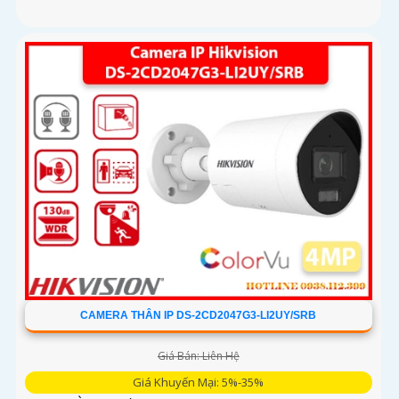
CAMERA THÂN IP DS-2CD2047G3-LI2UY/SRB
Giá Bán: Liên Hệ
Giá Khuyến Mại: 5%-35%