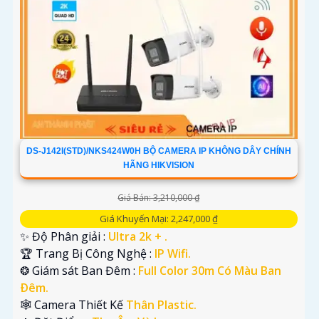
DS-J142I(STD)/NKS424W0H BỘ CAMERA IP KHÔNG DÂY CHÍNH
HÃNG HIKVISION
Giá Bán: 3,210,000 ₫
Giá Khuyến Mại: 2,247,000 ₫
✨ Độ Phân giải :
Ultra 2k + .
🏆 Trang Bị Công Nghệ :
IP Wifi.
❂ Giám sát Ban Đêm :
Full Color 30m Có Màu Ban
Ðêm.
🕸️ Camera Thiết Kế
Thân Plastic.