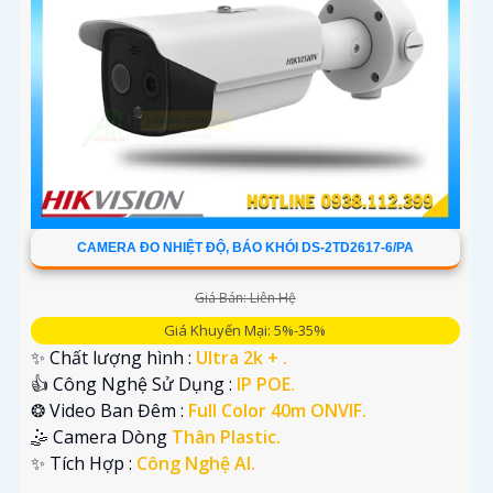
CAMERA ĐO NHIỆT ĐỘ, BÁO KHÓI DS-2TD2617-6/PA
Giá Bán: Liên Hệ
Giá Khuyến Mại: 5%-35%
✨ Chất lượng hình :
Ultra 2k + .
👍 Công Nghệ Sử Dụng :
IP POE.
❂ Video Ban Đêm :
Full Color 40m ONVIF.
🤹 Camera Dòng
Thân Plastic.
️✨ Tích Hợp :
Công Nghệ AI.