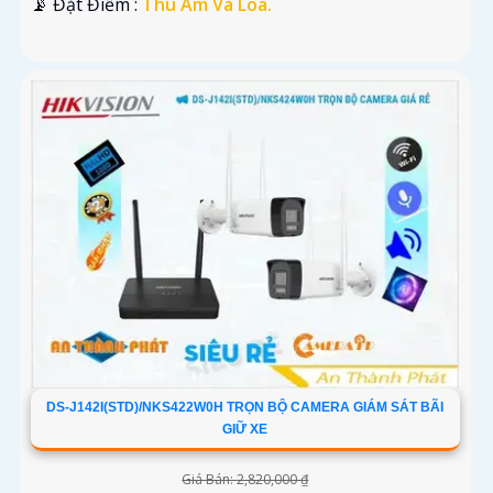
️📡 Đặt Điểm :
Thu Âm Và Loa.
DS-J142I(STD)/NKS422W0H TRỌN BỘ CAMERA GIÁM SÁT BÃI
GIỮ XE
Giá Bán: 2,820,000 ₫