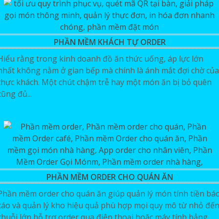
PHẦN MỀM KHÁCH TỰ ORDER
Hiểu rằng trong kinh doanh đồ ăn thức uống, áp lực lớn
nhất không nằm ở gian bếp mà chính là ánh mắt đợi chờ của
thực khách. Một chút chậm trễ hay một món ăn bị bỏ quên
cũng đủ...
PHẦN MỀM ORDER CHO QUÁN ĂN
Phần mềm order cho quán ăn giúp quản lý món tính tiền bá
cáo và quản lý kho hiệu quả phù hợp mọi quy mô từ nhỏ đế
chuỗi lớn hỗ trợ order qua điện thoại hoặc máy tính bảng