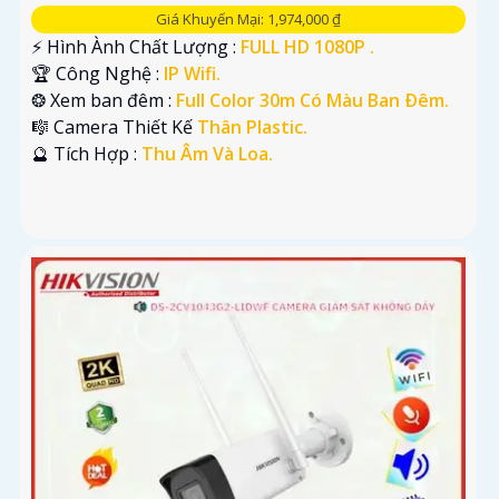
Giá Khuyến Mại: 1,974,000 ₫
️⚡ Hình Ành Chất Lượng :
FULL HD 1080P .
🏆 Công Nghệ :
IP Wifi.
❂ Xem ban đêm :
Full Color 30m Có Màu Ban Ðêm.
🎼️ Camera Thiết Kế
Thân Plastic.
️🔮 Tích Hợp :
Thu Âm Và Loa.