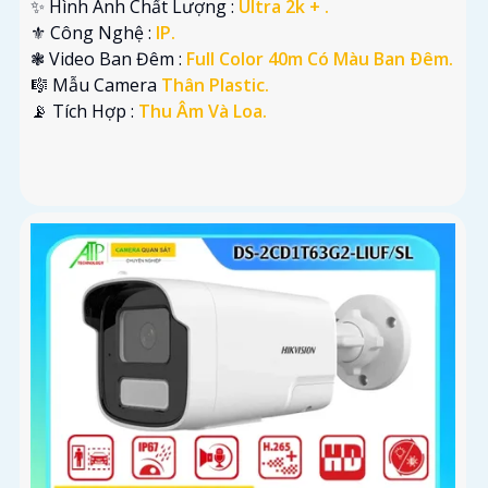
✨ Hình Ành Chất Lượng :
Ultra 2k + .
⚜️ Công Nghệ :
IP.
❃ Video Ban Đêm :
Full Color 40m Có Màu Ban Ðêm.
🎼️ Mẫu Camera
Thân Plastic.
️📡 Tích Hợp :
Thu Âm Và Loa.