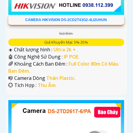
CAMERA HIKVISION DS-2CD2T43G2-4LI2UHUN
Giá Bán:
Giá Khuyến Mại: 5%-35%
☀️ Chất lượng hình :
Ultra 2k + .
🤖️ Công Nghệ Sử Dụng :
IP POE.
🌈 Khoảng Cách Ban Đêm :
Full Color 80m Có Màu
Ban Ðêm.
🎼️ Camera Dòng
Thân Plastic.
️💮 Tích Hợp :
Thu Âm.