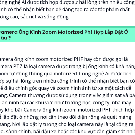
ông nghệ Ai được tích hợp được sự hài lòng trên nhiều công
rình có thể nhận biết bạn dễ dàng tạo ra các tác phẩm chất
ượng cao, sắc nét và sống động.
amera Ống Kính Zoom Motorized Phf Hợp Lắp Đặt Ở
âu ?
amera ống kính zoom motorized PHF hay còn được gọi là
amera PTZ là loại camera được trang bị ống kính có khả năn
oom tự động thông qua motorized. Công nghệ Ai được tích
ợp sự hài lòng trên nhiều công trình có thể nhận biết bạn có
hể điều chỉnh góc quay và zoom hình ảnh từ xa một cách dễ
àng. Camera thường được sử dụng trong việc giám sát và b
ệ an ninh tại các khu vực như trường học, công ty, nhà máy
ay kho bãi. Camera ống kính zoom motorized PHF thích hợp
ể lắp đặt ở những nơi cần theo dõi diện rộng và quét mảng
áng. Nơi lắp đặt lý tưởng cho loại camera này là tại cổng ra
ào, sảnh chính, bãi đậu xe hoặc các khu vực cần giám sát nhi