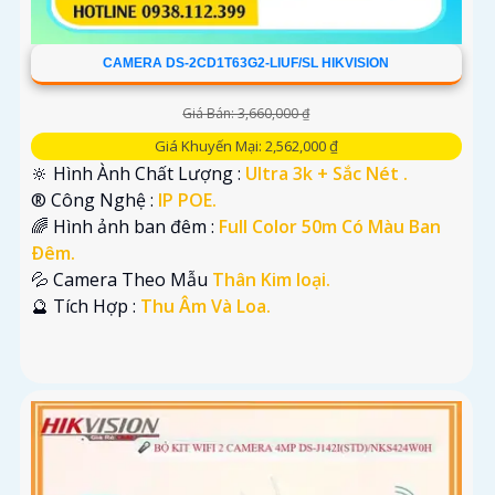
CAMERA DS-2CD1T63G2-LIUF/SL HIKVISION
Giá Bán: 3,660,000 ₫
Giá Khuyến Mại: 2,562,000 ₫
🔆 Hình Ành Chất Lượng :
Ultra 3k + Sắc Nét .
®️ Công Nghệ :
IP POE.
🌈 Hình ảnh ban đêm :
Full Color 50m Có Màu Ban
Ðêm.
💦 Camera Theo Mẫu
Thân Kim loại.
️🔮 Tích Hợp :
Thu Âm Và Loa.