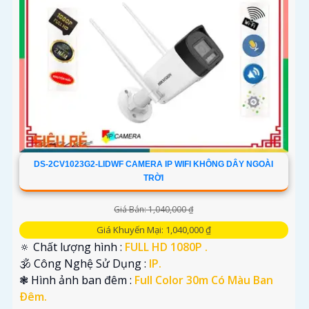
DS-2CV1023G2-LIDWF CAMERA IP WIFI KHÔNG DÂY NGOÀI
TRỜI
Giá Bán: 1,040,000 ₫
Giá Khuyến Mại: 1,040,000 ₫
🔅 Chất lượng hình :
FULL HD 1080P .
🕉️ Công Nghệ Sử Dụng :
IP.
❃ Hình ảnh ban đêm :
Full Color 30m Có Màu Ban
Ðêm.