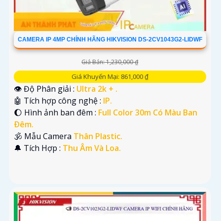
CAMERA IP 4MP CHÍNH HÃNG HIKVISION DS-2CV1043G2-LIDWF
Giá Bán: 1,230,000 ₫
Giá Khuyến Mại: 861,000 ₫
👁 Độ Phân giải :
Ultra 2k + .
🤖️ Tích hợp công nghệ :
IP.
🌔 Hình ảnh ban đêm :
Full Color 30m Có Màu Ban
Ðêm.
🕉️ Mẫu Camera
Thân Plastic.
️🔔 Tích Hợp :
Thu Âm Và Loa.