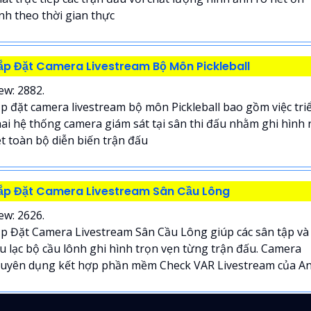
nh theo thời gian thực
ắp Đặt Camera Livestream Bộ Môn Pickleball
ew: 2882.
p đặt camera livestream bộ môn Pickleball bao gồm việc tri
ai hệ thống camera giám sát tại sân thi đấu nhằm ghi hình 
t toàn bộ diễn biến trận đấu
ắp Đặt Camera Livestream Sân Cầu Lông
ew: 2626.
p Đặt Camera Livestream Sân Cầu Lông giúp các sân tập và
u lạc bộ cầu lônh ghi hình trọn vẹn từng trận đấu. Camera
uyên dụng kết hợp phần mềm Check VAR Livestream của An.