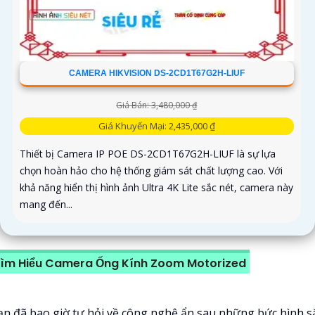
CAMERA HIKVISION DS-2CD1T67G2H-LIUF
Giá Bán: 3,480,000 ₫
Giá Khuyến Mại: 2,435,000 ₫
Thiết bị Camera IP POE DS-2CD1T67G2H-LIUF là sự lựa
chọn hoàn hảo cho hệ thống giám sát chất lượng cao. Với
khả năng hiển thị hình ảnh Ultra 4K Lite sắc nét, camera này
mang đến...
ìm Hiểu Camera Ống Kính Zoom Motorized
ạn đã bao giờ tự hỏi về công nghệ ẩn sau những bức hình s