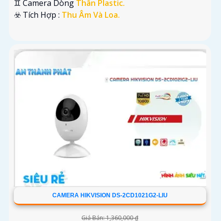
♊ Camera Dòng
Thân Plastic.
️☣️ Tích Hợp :
Thu Âm Và Loa.
CAMERA HIKVISION DS-2CD1021G2-LIU
Giá Bán: 1,360,000 ₫