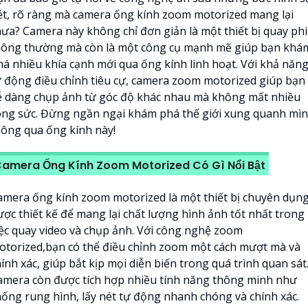
ét, rõ ràng mà camera ống kính zoom motorized mang lại
hưa? Camera này không chỉ đơn giản là một thiết bị quay ph
hông thường mà còn là một công cụ mạnh mẽ giúp bạn khá
há nhiều khía cạnh mới qua ống kính linh hoạt. Với khả năn
ự động điều chỉnh tiêu cự, camera zoom motorized giúp bạn
ễ dàng chụp ảnh từ góc độ khác nhau mà không mất nhiều
ông sức. Đừng ngần ngại khám phá thế giới xung quanh mì
hông qua ống kính này!
amera Ống Kính Zoom Motorized Có Gì Nổi Bật
amera ống kính zoom motorized là một thiết bị chuyên dụn
ược thiết kế để mang lại chất lượng hình ảnh tốt nhất trong
iệc quay video và chụp ảnh. Với công nghệ zoom
otorized,bạn có thể điều chỉnh zoom một cách mượt mà và
ính xác, giúp bắt kịp mọi diễn biến trong quá trình quan sát
amera còn được tích hợp nhiều tính năng thông minh như
hống rung hình, lấy nét tự động nhanh chóng và chính xác.