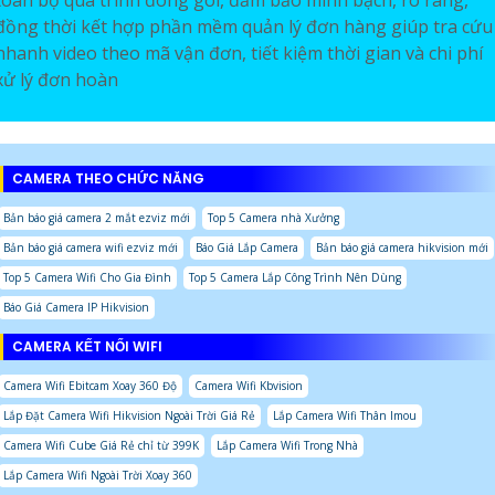
đồng thời kết hợp phần mềm quản lý đơn hàng giúp tra cứu
nhanh video theo mã vận đơn, tiết kiệm thời gian và chi phí
xử lý đơn hoàn
CAMERA THEO CHỨC NĂNG
Bản báo giá camera 2 mắt ezviz mới
Top 5 Camera nhà Xưởng
Bản báo giá camera wifi ezviz mới
Báo Giá Lắp Camera
Bản báo giá camera hikvision mới
Top 5 Camera Wifi Cho Gia Đình
Top 5 Camera Lắp Công Trình Nên Dùng
Báo Giá Camera IP Hikvision
CAMERA KẾT NỐI WIFI
Camera Wifi Ebitcam Xoay 360 Độ
Camera Wifi Kbvision
Lắp Đặt Camera Wifi Hikvision Ngoài Trời Giá Rẻ
Lắp Camera Wifi Thân Imou
Camera Wifi Cube Giá Rẻ chỉ từ 399K
Lắp Camera Wifi Trong Nhà
Lắp Camera Wifi Ngoài Trời Xoay 360