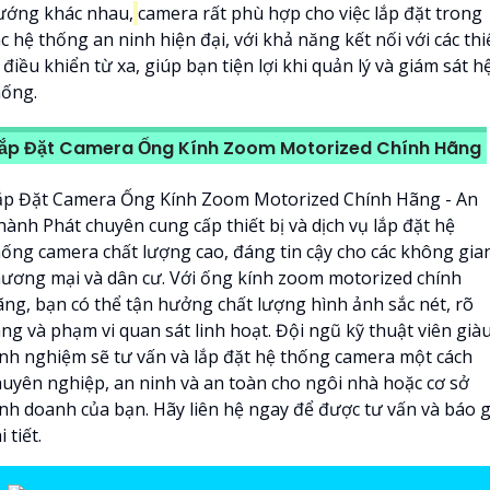
ướng khác nhau,
camera rất phù hợp cho việc lắp đặt trong
c hệ thống an ninh hiện đại, với khả năng kết nối với các thi
 điều khiển từ xa, giúp bạn tiện lợi khi quản lý và giám sát h
hống.
ắp Đặt Camera Ống Kính Zoom Motorized Chính Hãng
ắp Đặt Camera Ống Kính Zoom Motorized Chính Hãng - An
hành Phát chuyên cung cấp thiết bị và dịch vụ lắp đặt hệ
hống camera chất lượng cao, đáng tin cậy cho các không gia
hương mại và dân cư. Với ống kính zoom motorized chính
ãng, bạn có thể tận hưởng chất lượng hình ảnh sắc nét, rõ
ng và phạm vi quan sát linh hoạt. Đội ngũ kỹ thuật viên già
inh nghiệm sẽ tư vấn và lắp đặt hệ thống camera một cách
huyên nghiệp, an ninh và an toàn cho ngôi nhà hoặc cơ sở
inh doanh của bạn. Hãy liên hệ ngay để được tư vấn và báo g
i tiết.