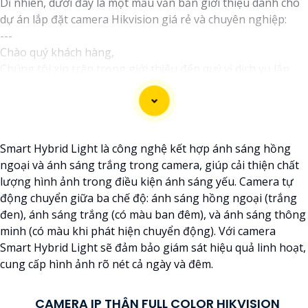
Dĩ nhiên, dưới đây là một mẫu văn bản giới thiệu dành cho
dự án lắp đặt camera Hikvision giá rẻ và chuyên nghiệp:
---
Chào quý khách hàng,
Chúng tôi xin trân trọng giới thiệu đến quý vị dịch vụ lắp
đặt camera Hikvision giá rẻ và chuyên nghiệp cho dự án của
quý vị.
Với kinh nghiệm lâu năm trong lĩnh vực lắp đặt camera an
ninh, đội ngũ kỹ thuật viên của chúng tôi cam kết sẽ mang
Smart Hybrid Light là công nghệ kết hợp ánh sáng hồng
đến cho quý vị những giải pháp an ninh hiệu quả, đáng tin
ngoại và ánh sáng trắng trong camera, giúp cải thiện chất
cậy và tiết kiệm chi phí.
lượng hình ảnh trong điều kiện ánh sáng yếu. Camera tự
Camera của Hikvision được biết đến là một trong những
động chuyển giữa ba chế độ: ánh sáng hồng ngoại (trắng
thương hiệu hàng đầu thế giới về giải pháp an ninh video.
đen), ánh sáng trắng (có màu ban đêm), và ánh sáng thông
Với các tính năng và công nghệ tiên tiến, camera Hikvision
minh (có màu khi phát hiện chuyển động). Với camera
không chỉ
chắc chắn
chất lượng hình ảnh sắc nét mà còn
Smart Hybrid Light sẽ đảm bảo giám sát hiệu quả linh hoạt,
đem đến sự tin cậy và an toàn cho dự án của quý vị.
cung cấp hình ảnh rõ nét cả ngày và đêm.
Nếu quý vị quan tâm đến việc lắp đặt camera Hikvision giá
rẻ và chuyên nghiệp cho dự án của mình, chúng tôi luôn
sẵn lòng hỗ trợ và tư vấn cho quý vị.
CAMERA IP THÂN FULL COLOR HIKVISION