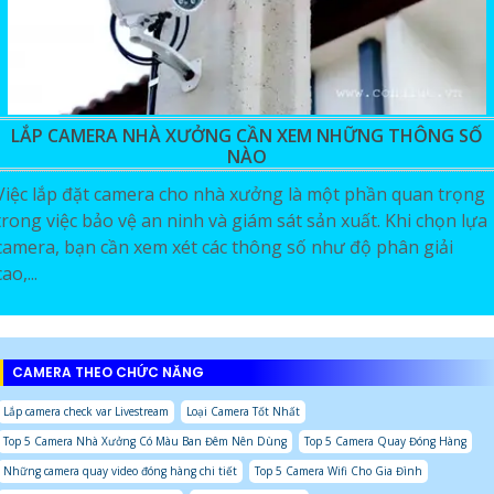
LẮP CAMERA NHÀ XƯỞNG CẦN XEM NHỮNG THÔNG SỐ
NÀO
Việc lắp đặt camera cho nhà xưởng là một phần quan trọng
trong việc bảo vệ an ninh và giám sát sản xuất. Khi chọn lựa
camera, bạn cần xem xét các thông số như độ phân giải
cao,...
CAMERA THEO CHỨC NĂNG
Lắp camera check var Livestream
Loại Camera Tốt Nhất
Top 5 Camera Nhà Xưởng Có Màu Ban Đêm Nên Dùng
Top 5 Camera Quay Đóng Hàng
Những camera quay video đóng hàng chi tiết
Top 5 Camera Wifi Cho Gia Đình