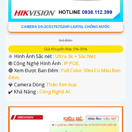
CAMERA DS-2CD1T67G2HP-LIUF/SL CHỐNG NƯỚC
Giá Bán:
Giá Khuyến Mại: 5%-35%
🔆 Hình Ảnh Sắc nét :
Ultra 3k + Sắc Nét .
®️ Công Nghệ Hình Ảnh :
IP POE.
🔴 Xem Được Ban Đêm :
Full Color 30m Có Màu Ban
Ðêm.
💎 Camera Dòng
Thân Kim loại.
️✔️ Khả Năng :
Công Nghệ AI.