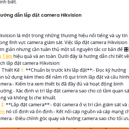
ình biết.
ướng dẫn lắp đặt camera Hikvision
ikvision là một trong những thương hiệu nổi tiếng và uy tín
ong lĩnh vực camera giám sát. Việc lắp đặt camera Hikvision
ơn giản nhưng cần tuân thủ một số nguyên tắc cơ bản để 🎛
n Tâm
hiệu quả và an toàn. Dưới đây là hướng dẫn chi tiết về
ch lắp đặt camera Hikvision:
 Thiết Kế
1:
**Chuẩn bị trước khi lắp đặt**:- Đọc kỹ hướng
ẫn sử dụng kèm theo để nắm rõ qui trình lắp đặt và cấu hình
amera.- Kiểm tra xem thiết bị đã đầy đủ và hoạt động bình
ường.- Xác định vị trí lắp đặt camera sao cho có tầm quan sá
ộng và không bị che khuất.
☫
2:
**Lắp đặt camera**:- Đặt camera ở vị trí cần giám sát và
âm
nó cố định và ổn định.- Kết nối cáp nguồn và cáp mạng c
amera.- Điều chỉnh góc quay và hướng camera sao cho tối ưu