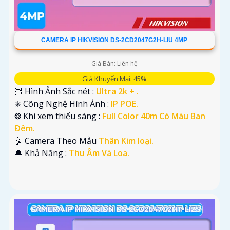
CAMERA IP HIKVISION DS-2CD2047G2H-LIU 4MP
Giá Bán: Liên hệ
Giá Khuyến Mại: 45%
🦉 Hình Ảnh Sắc nét :
Ultra 2k + .
✳️ Công Nghệ Hình Ảnh :
IP POE.
❂ Khi xem thiếu sáng :
Full Color 40m Có Màu Ban
Ðêm.
🤹 Camera Theo Mẫu
Thân Kim loại.
️🔔 Khả Năng :
Thu Âm Và Loa.