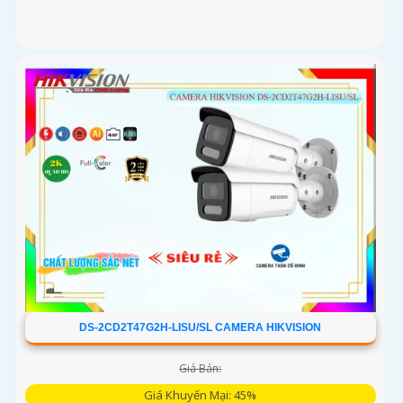
DS-2CD2T47G2H-LISU/SL CAMERA HIKVISION
Giá Bán:
Giá Khuyến Mại: 45%