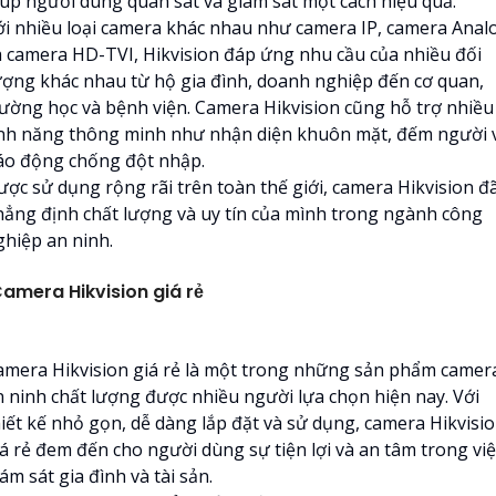
iúp người dùng quan sát và giám sát một cách hiệu quả.
ới nhiều loại camera khác nhau như camera IP, camera Anal
à camera HD-TVI, Hikvision đáp ứng nhu cầu của nhiều đối
ượng khác nhau từ hộ gia đình, doanh nghiệp đến cơ quan,
rường học và bệnh viện. Camera Hikvision cũng hỗ trợ nhiều
ính năng thông minh như nhận diện khuôn mặt, đếm người 
áo động chống đột nhập.
ược sử dụng rộng rãi trên toàn thế giới, camera Hikvision đ
hẳng định chất lượng và uy tín của mình trong ngành công
ghiệp an ninh.
amera Hikvision giá rẻ
amera Hikvision giá rẻ là một trong những sản phẩm camer
n ninh chất lượng được nhiều người lựa chọn hiện nay. Với
hiết kế nhỏ gọn, dễ dàng lắp đặt và sử dụng, camera Hikvisi
iá rẻ đem đến cho người dùng sự tiện lợi và an tâm trong việ
ám sát gia đình và tài sản.