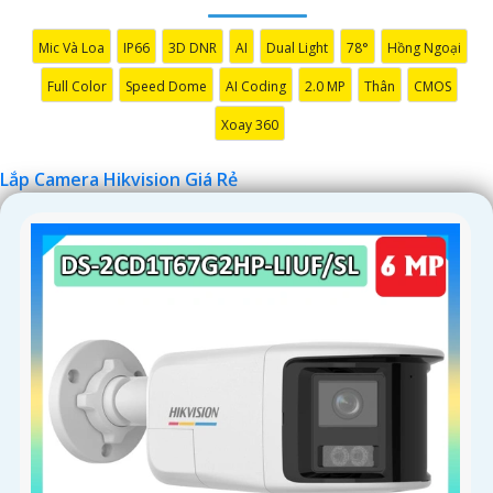
Mic Và Loa
IP66
3D DNR
AI
Dual Light
78°
Hồng Ngoại
Full Color
Speed Dome
AI Coding
2.0 MP
Thân
CMOS
Xoay 360
Lắp Camera Hikvision Giá Rẻ
'