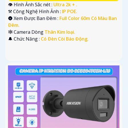
👁 Hình Ảnh Sắc nét :
Ultra 2k + .
⚒ Công Nghệ Hình Ảnh :
IP POE.
🌚 Xem Được Ban Đêm :
Full Color 60m Có Màu Ban
Ðêm.
🕸️ Camera Dòng
Thân Kim loại.
️🔔 Chức Năng :
Có Ðèn Còi Báo Động.