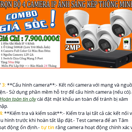

3:
**Cấu hình camera**:- Kết nối camera với mạng và ngu
iện.- Sử dụng phần mềm hỗ trợ để cấu hình camera (nếu có).
Hoàn toàn tin cậy
cài đặt mật khẩu an toàn để tránh bị xâm
hập.
4:
**Kiểm tra và kiểm soát**:- Kiểm tra lại tất cả các kết nối 
ấu hình trước khi hoàn tất lắp đặt.- Test camera để an Tâm
oạt động ổn định.-
tự tin
rằng camera hoạt động chính xác 