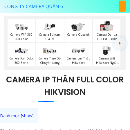
CÔNG TY CAMERA QUẬN 6
Camera Ebitcam
Camera Wifi 360
Camera Questek
Camera Dahua
Giá Rẻ
Full Color
Full Hd 1080P
Camera Wifi
Camera Full Color
Camera Theo Dỏi
Camera Lux Thấp
Hikvision Ngoài
360 Ezviz
Chuyển Động
Hikvision
Trời 360
Imou
CAMERA IP THÂN FULL COLOR
HIKVISION