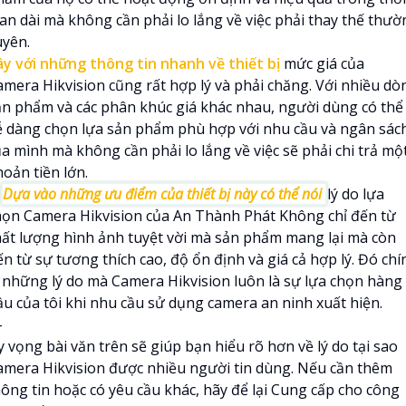
ian dài mà không cần phải lo lắng về việc phải thay thế thườ
uyên.
ây với những thông tin nhanh về thiết bị
mức giá của
amera Hikvision cũng rất hợp lý và phải chăng. Với nhiều dò
ản phẩm và các phân khúc giá khác nhau, người dùng có thể
ễ dàng chọn lựa sản phẩm phù hợp với nhu cầu và ngân sác
ủa mình mà không cần phải lo lắng về việc sẽ phải chi trả mộ
oản tiền lớn.

Dựa vào những ưu điểm của thiết bị này có thể nói
lý do lựa
họn Camera Hikvision của An Thành Phát Không chỉ đến từ
hất lượng hình ảnh tuyệt vời mà sản phẩm mang lại mà còn
n từ sự tương thích cao, độ ổn định và giá cả hợp lý. Đó chí
à những lý do mà Camera Hikvision luôn là sự lựa chọn hàng
ầu của tôi khi nhu cầu sử dụng camera an ninh xuất hiện.
-
 vọng bài văn trên sẽ giúp bạn hiểu rõ hơn về lý do tại sao
amera Hikvision được nhiều người tin dùng. Nếu cần thêm
hông tin hoặc có yêu cầu khác, hãy để lại Cung cấp cho công