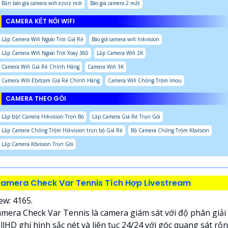
Bản báo giá camera wifi ezviz mới
Báo giá camera 2 mắt
CAMERA KẾT NỐI WIFI
Lắp Camera Wifi Ngoài Trời Giá Rẻ
Báo giá camera wifi hikvision
Lắp Camera Wifi Ngoài Trời Xoay 360
Lắp Camera Wifi 2K
Camera Wifi Giá Rẻ Chính Hãng
Camera Wifi 3K
Camera Wifi Ebitcam Giá Rẻ Chính Hãng
Camera Wifi Chống Trộm Imou
CAMERA THEO GÓI
Lắp Đặt Camera Hikvision Trọn Bộ
Lắp Camera Giá Rẻ Trọn Gói
Lắp Camera Chống Trộm Hikvision trọn bộ Giá Rẻ
Bộ Camera Chống Trộm Kbvision
Lắp Camera Kbvision Trọn Gói
amera Check Var Tennis Tích Hợp Livestream
ew: 4165.
mera Check Var Tennis là camera giám sát với độ phân giải
llHD ghi hình sắc nét và liên tục 24/24 với góc quang sát rộ