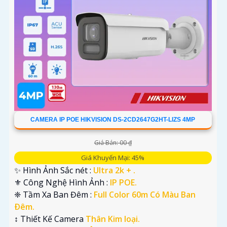
CAMERA IP POE HIKVISION DS-2CD2647G2HT-LIZS 4MP
Giá Bán: 00 ₫
Giá Khuyến Mại: 45%
✨ Hình Ảnh Sắc nét :
Ultra 2k + .
⚜️ Công Nghệ Hình Ảnh :
IP POE.
❈ Tầm Xa Ban Đêm :
Full Color 60m Có Màu Ban
Ðêm.
↕️ Thiết Kế Camera
Thân Kim loại.