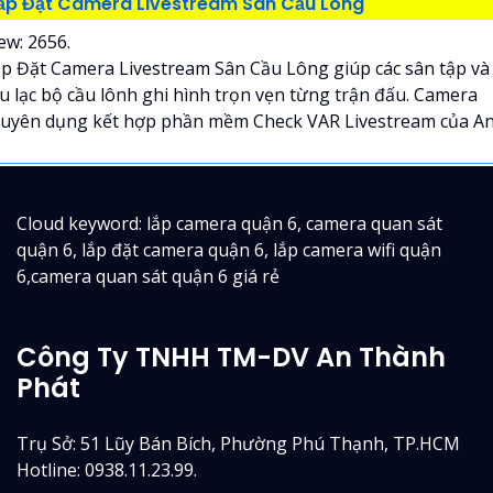
ắp Đặt Camera Livestream Sân Cầu Lông
ew: 2656.
p Đặt Camera Livestream Sân Cầu Lông giúp các sân tập và
u lạc bộ cầu lônh ghi hình trọn vẹn từng trận đấu. Camera
uyên dụng kết hợp phần mềm Check VAR Livestream của An.
Cloud keyword: lắp camera quận 6, camera quan sát
quận 6, lắp đặt camera quận 6, lắp camera wifi quận
6,camera quan sát quận 6 giá rẻ
Công Ty TNHH TM-DV An Thành
Phát
Trụ Sở: 51 Lũy Bán Bích, Phường Phú Thạnh, TP.HCM
Hotline: 0938.11.23.99.