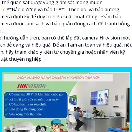
ó thể quan sát được vùng giám sát mong muốn.

5:
**Bảo dưỡng và bảo trì**:- Theo dõi và bảo dưỡng
amera định kỳ để duy trì hiệu suất hoạt động.- Đảm bảo
amera được làm sạch và bảo quản đúng cách để tránh hỏng
c.
ới hướng dẫn trên, bạn có thể lắp đặt camera Hikvision một
ách dễ dàng và hiệu quả. Để an Tâm an toàn và hiệu quả, nế
ần, hãy tham khảo ý kiến từ chuyên gia hoặc nhân viên kỹ
huật chuyên nghiệp.