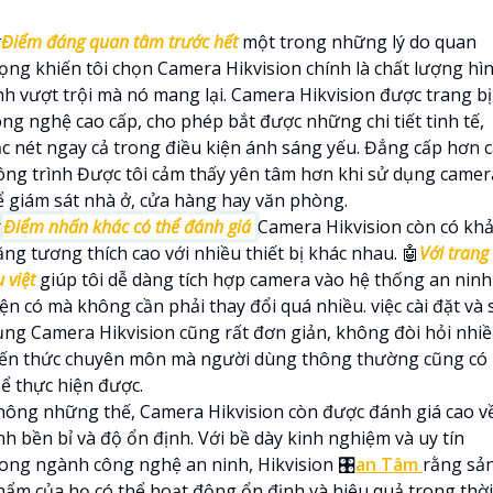

Điểm đáng quan tâm trước hết
một trong những lý do quan
rọng khiến tôi chọn Camera Hikvision chính là chất lượng hì
nh vượt trội mà nó mang lại. Camera Hikvision được trang bị
ông nghệ cao cấp, cho phép bắt được những chi tiết tinh tế,
ắc nét ngay cả trong điều kiện ánh sáng yếu. Đẳng cấp hơn 
ông trình Được tôi cảm thấy yên tâm hơn khi sử dụng camer
ể giám sát nhà ở, cửa hàng hay văn phòng.

Điểm nhấn khác có thể đánh giá
Camera Hikvision còn có kh
ng tương thích cao với nhiều thiết bị khác nhau. 🤖️
Với trang 
 việt
giúp tôi dễ dàng tích hợp camera vào hệ thống an ninh
ện có mà không cần phải thay đổi quá nhiều. việc cài đặt và 
ụng Camera Hikvision cũng rất đơn giản, không đòi hỏi nhi
iến thức chuyên môn mà người dùng thông thường cũng có
hể thực hiện được.
hông những thế, Camera Hikvision còn được đánh giá cao v
nh bền bỉ và độ ổn định. Với bề dày kinh nghiệm và uy tín
rong ngành công nghệ an ninh, Hikvision 🎛
an Tâm
rằng sả
hẩm của họ có thể hoạt động ổn định và hiệu quả trong thời