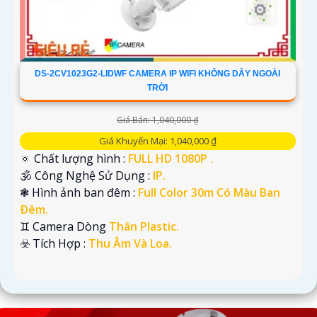
DS-2CV1023G2-LIDWF CAMERA IP WIFI KHÔNG DÂY NGOÀI
TRỜI
Giá Bán: 1,040,000 ₫
Giá Khuyến Mại: 1,040,000 ₫
🔅 Chất lượng hình :
FULL HD 1080P .
🕉️ Công Nghệ Sử Dụng :
IP.
❃ Hình ảnh ban đêm :
Full Color 30m Có Màu Ban
Ðêm.
♊ Camera Dòng
Thân Plastic.
️☣️ Tích Hợp :
Thu Âm Và Loa.