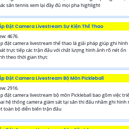
ác sân tennis xem lại đầy đủ mọi pha highlight
ắp Đặt Camera Livestream Sự Kiện Thể Thao
ew: 4676.
p đặt camera livestream thể thao là giải pháp giúp ghi hình
át trực tiếp các trận đấu với chất lượng hình ảnh rõ nét ổn
nh theo thời gian thực
ắp Đặt Camera Livestream Bộ Môn Pickleball
ew: 2916.
p đặt camera livestream bộ môn Pickleball bao gồm việc tri
ai hệ thống camera giám sát tại sân thi đấu nhằm ghi hình 
t toàn bộ diễn biến trận đấu