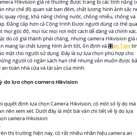
amera Hikvision giá rẻ thường được trang bị các tính năng c
ản như chế độ quan sát ban đêm, chất lượng hình ảnh sắc né
óc quay rộng, khả năng chống nước, chống nhiễu, chống va
ập. Đẳng cấp hơn cả Công trình Được người dùng có thể qu
t mọi góc độ, mọi lúc mọi nơi một cách dễ dàng và chính xác.
ặc dù có giá thành phải chăng, nhưng camera Hikvision giá 
ẫn mang lại chất lượng hình ảnh tốt, ổn định và 🎛
an Tâm
tí
ảo mật cho người sử dụng. Đây là sự lựa chọn phù hợp cho
hững người có ngân sách hạn chế nhưng vẫn muốn được b
ệ an toàn nhà cửa và tài sản của mình.
ý do lựa chọn camera Hikvision
hi quyết định lựa chọn Camera Hikvision, có một số lý do mà
n nên xem xét. Dưới đây là một bài văn chi tiết về lý do lựa
họn camera Hikvision:
-
rên thị trường hiện nay, có rất nhiều nhãn hiệu camera an