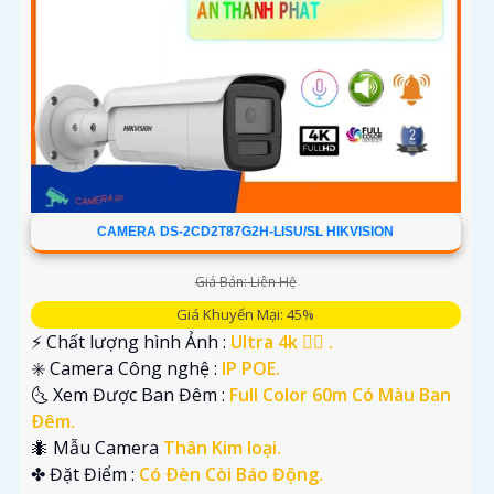
CAMERA DS-2CD2T87G2H-LISU/SL HIKVISION
Giá Bán: Liên Hệ
Giá Khuyến Mại: 45%
️⚡ Chất lượng hình Ảnh :
Ultra 4k 👍🏾 .
✳️ Camera Công nghệ :
IP POE.
🌜 Xem Được Ban Đêm :
Full Color 60m Có Màu Ban
Ðêm.
🐜 Mẫu Camera
Thân Kim loại.
️✤ Đặt Điểm :
Có Ðèn Còi Báo Động.