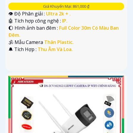
Giá Khuyến Mại: 861,000 ₫
👁 Độ Phân giải :
Ultra 2k + .
🤖️ Tích hợp công nghệ :
IP.
🌔 Hình ảnh ban đêm :
Full Color 30m Có Màu Ban
Ðêm.
🕉️ Mẫu Camera
Thân Plastic.
️🔔 Tích Hợp :
Thu Âm Và Loa.