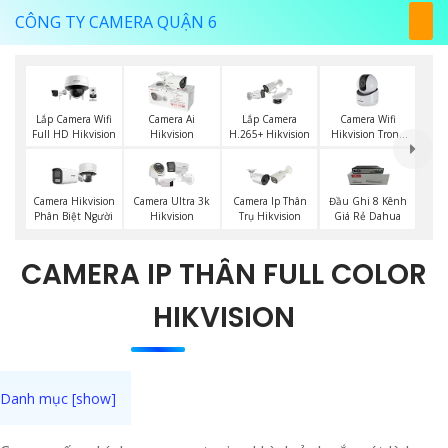
CÔNG TY CAMERA QUẬN 6
Camera Wifi
Lắp Camera Wifi
Camera Ai
Lắp Camera
Hikvision Trong
Full HD Hikvision
Hikvision
H.265+ Hikvision
Nhà
Camera Hikvision
Camera Ultra 3k
Camera Ip Thân
Đầu Ghi 8 Kênh
Phân Biệt Người
Hikvision
Trụ Hikvision
Giá Rẻ Dahua
CAMERA IP THÂN FULL COLOR
HIKVISION