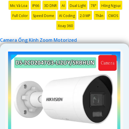
'
Mic Và Loa
IP66
3D DNR
AI
Dual Light
78°
Hồng Ngoại
Full Color
Speed Dome
AI Coding
2.0 MP
Thân
CMOS
Xoay 360
Camera Ống Kính Zoom Motorized