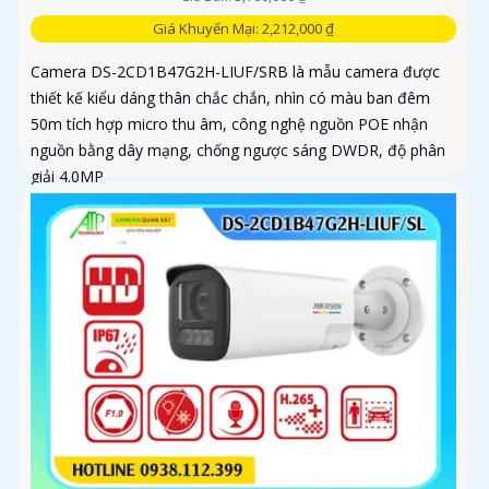
Giá Khuyến Mại: 2,212,000 ₫
Camera DS-2CD1B47G2H-LIUF/SRB là mẫu camera được
thiết kế kiểu dáng thân chắc chắn, nhìn có màu ban đêm
50m tích hợp micro thu âm, công nghệ nguồn POE nhận
nguồn bằng dây mạng, chống ngược sáng DWDR, độ phân
giải 4.0MP