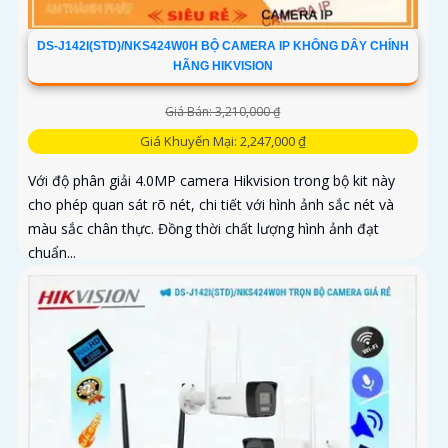
DS-J142I(STD)/NKS424W0H BỘ CAMERA IP KHÔNG DÂY CHÍNH
HÃNG HIKVISION
Giá Bán: 3,210,000 ₫
Giá Khuyến Mại: 2,247,000 ₫
Với độ phân giải 4.0MP camera Hikvision trong bộ kit này
cho phép quan sát rõ nét, chi tiết với hình ảnh sắc nét và
màu sắc chân thực. Đồng thời chất lượng hình ảnh đạt
chuẩn...