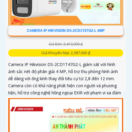
CAMERA IP HIKVISION DS-2CD1T47G2-L 4MP
Giá Bán: 3,410,000 ₫
Giá Khuyến Mại: 2,387,000 ₫
Camera IP Hikvision DS-2CD1T47G2-L giám sát với hình
ảnh sắc nét độ phân giải 4 MP, hỗ trợ thu phòng hình ảnh
dễ dàng với ống kính thay đổi tiêu cự từ 2,8 đến 12 mm.
Camera còn có khả năng phát hiện con người và phương
tiện, hỗ trợ công nghệ hồng ngoại EXIR với phạm vi xa đảm
bảo quan sát an ninh hiệu quả