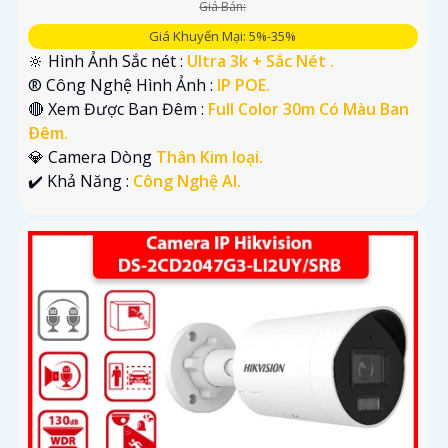
Giá Bán:
Giá Khuyến Mại: 5%-35%
🔆 Hình Ảnh Sắc nét :
Ultra 3k + Sắc Nét .
®️ Công Nghệ Hình Ảnh :
IP POE.
🔴 Xem Được Ban Đêm :
Full Color 30m Có Màu Ban
Ðêm.
💎 Camera Dòng
Thân Kim loại.
️✔️ Khả Năng :
Công Nghệ AI.