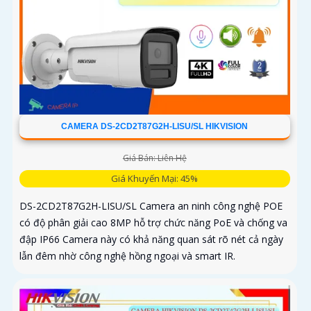
CAMERA DS-2CD2T87G2H-LISU/SL HIKVISION
Giá Bán: Liên Hệ
Giá Khuyến Mại: 45%
DS-2CD2T87G2H-LISU/SL Camera an ninh công nghệ POE
có độ phân giải cao 8MP hỗ trợ chức năng PoE và chống va
đập IP66 Camera này có khả năng quan sát rõ nét cả ngày
lẫn đêm nhờ công nghệ hồng ngoại và smart IR.