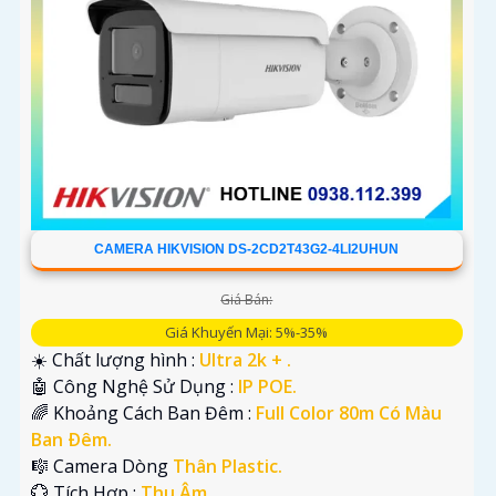
CAMERA HIKVISION DS-2CD2T43G2-4LI2UHUN
Giá Bán:
Giá Khuyến Mại: 5%-35%
☀️ Chất lượng hình :
Ultra 2k + .
🤖️ Công Nghệ Sử Dụng :
IP POE.
🌈 Khoảng Cách Ban Đêm :
Full Color 80m Có Màu
Ban Ðêm.
🎼️ Camera Dòng
Thân Plastic.
️💮 Tích Hợp :
Thu Âm.