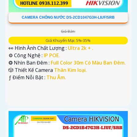
CAMERA CHỐNG NƯỚC DS-2CD1047G3H-LIUF/SRB
Giá Bán:
Giá Khuyến Mại: 5%-35%
👀 Hình Ành Chất Lượng :
Ultra 2k + .
⚙ Công Nghệ :
IP POE.
❂ Nhìn Ban Đêm :
Full Color 30m Có Màu Ban Ðêm.
🎲 Thiết Kế Camera
Thân Kim loại.
️ƒ Điểm Nỗi Bật :
Thu Âm.