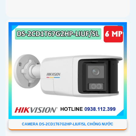
CAMERA DS-2CD1T67G2HP-LIUF/SL CHỐNG NƯỚC