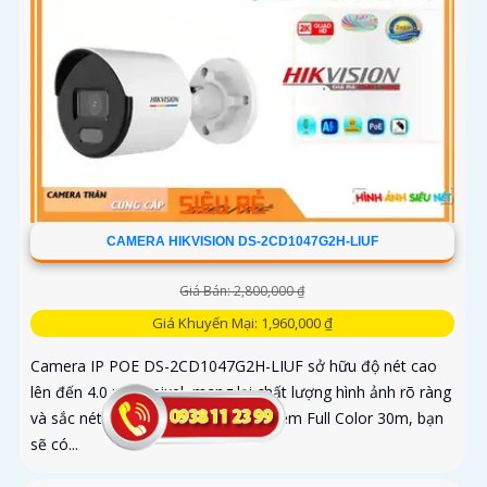
CAMERA HIKVISION DS-2CD1047G2H-LIUF
Giá Bán: 2,800,000 ₫
Giá Khuyến Mại: 1,960,000 ₫
Camera IP POE DS-2CD1047G2H-LIUF sở hữu độ nét cao
lên đến 4.0 megapixel, mang lại chất lượng hình ảnh rõ ràng
và sắc nét. Với khả năng xem ban đêm Full Color 30m, bạn
sẽ có...