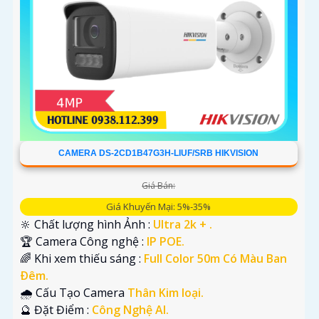
CAMERA DS-2CD1B47G3H-LIUF/SRB HIKVISION
Giá Bán:
Giá Khuyến Mại: 5%-35%
🔆 Chất lượng hình Ảnh :
Ultra 2k + .
🏆 Camera Công nghệ :
IP POE.
🌈 Khi xem thiếu sáng :
Full Color 50m Có Màu Ban
Ðêm.
🌧️ Cấu Tạo Camera
Thân Kim loại.
️🔮 Đặt Điểm :
Công Nghệ AI.