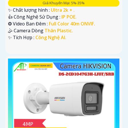
Giá Khuyến Mại: 5%-35%
✨ Chất lượng hình :
Ultra 2k + .
👍 Công Nghệ Sử Dụng :
IP POE.
❂ Video Ban Đêm :
Full Color 40m ONVIF.
🤹 Camera Dòng
Thân Plastic.
️✨ Tích Hợp :
Công Nghệ AI.