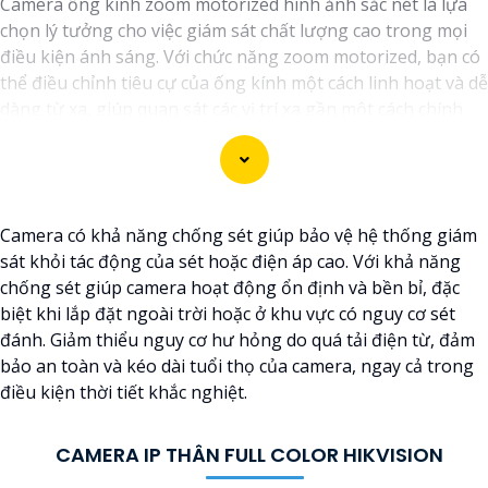
Camera ống kính zoom motorized hình ảnh sắc nét là lựa
chọn lý tưởng cho việc giám sát chất lượng cao trong mọi
điều kiện ánh sáng. Với chức năng zoom motorized, bạn có
thể điều chỉnh tiêu cự của ống kính một cách linh hoạt và dễ
dàng từ xa, giúp quan sát các vị trí xa gần một cách chính
xác và rõ ràng. Hình ảnh từ camera này sắc nét và chi tiết,
giúp bạn dễ dàng nhận diện và phân biệt chi tiết trong hình
ảnh.
Camera có khả năng chống sét giúp bảo vệ hệ thống giám
sát khỏi tác động của sét hoặc điện áp cao. Với khả năng
chống sét giúp camera hoạt động ổn định và bền bỉ, đặc
biệt khi lắp đặt ngoài trời hoặc ở khu vực có nguy cơ sét
đánh. Giảm thiểu nguy cơ hư hỏng do quá tải điện từ, đảm
bảo an toàn và kéo dài tuổi thọ của camera, ngay cả trong
điều kiện thời tiết khắc nghiệt.
CAMERA IP THÂN FULL COLOR HIKVISION