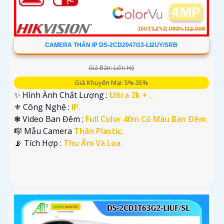
CAMERA THÂN IP DS-2CD2047G3-LI2UY/SRB
Giá Bán: Liên Hệ
Giá Khuyến Mại: 5%-35%
✨ Hình Ành Chất Lượng :
Ultra 2k + .
⚜️ Công Nghệ :
IP.
❃ Video Ban Đêm :
Full Color 40m Có Màu Ban Ðêm.
🎼️ Mẫu Camera
Thân Plastic.
️📡 Tích Hợp :
Thu Âm Và Loa.