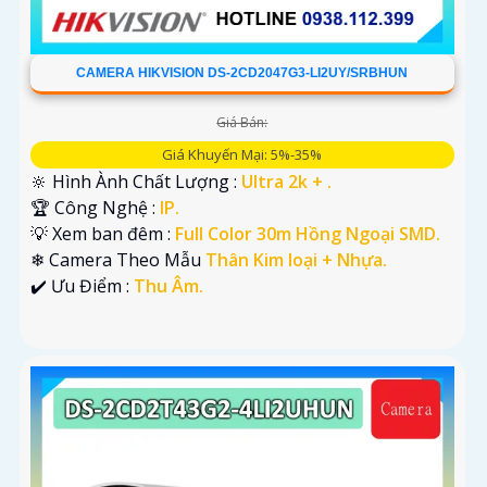
CAMERA HIKVISION DS-2CD2047G3-LI2UY/SRBHUN
Giá Bán:
Giá Khuyến Mại: 5%-35%
🔆 Hình Ành Chất Lượng :
Ultra 2k + .
🏆 Công Nghệ :
IP.
💡 Xem ban đêm :
Full Color 30m Hồng Ngoại SMD.
❄ Camera Theo Mẫu
Thân Kim loại + Nhựa.
️✔️ Ưu Điểm :
Thu Âm.