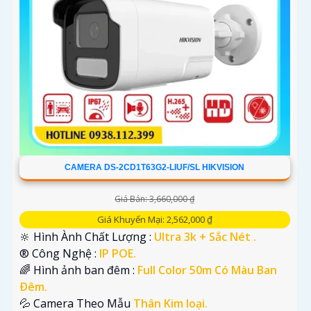
CAMERA DS-2CD1T63G2-LIUF/SL HIKVISION
Giá Bán: 3,660,000 ₫
Giá Khuyến Mại: 2,562,000 ₫
🔆 Hình Ành Chất Lượng :
Ultra 3k + Sắc Nét .
®️ Công Nghệ :
IP POE.
🌈 Hình ảnh ban đêm :
Full Color 50m Có Màu Ban
Ðêm.
💦 Camera Theo Mẫu
Thân Kim loại.