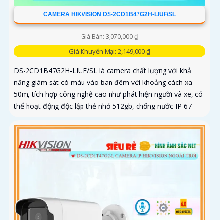
CAMERA HIKVISION DS-2CD1B47G2H-LIUF/SL
Giá Bán: 3,070,000 ₫
Giá Khuyến Mại: 2,149,000 ₫
DS-2CD1B47G2H-LIUF/SL là camera chất lượng với khả
năng giám sát có màu vào ban đêm với khoảng cách xa
50m, tích hợp công nghệ cao như phát hiện người và xe, có
thể hoạt động độc lập thẻ nhớ 512gb, chống nước IP 67