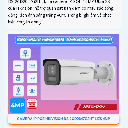
DS-2CD2047G2H-LIU là camera IP POE 4.0MP Ultra 2K+
của Hikvision, hỗ trợ quan sát ban đêm có màu sắc sống
động, đèn ánh sáng trắng 40m. Trang bị ghi âm và phát
hiện chuyển động...
CAMERA IP POE HIKVISION DS-2CD2647G2HT-LIZS 4MP