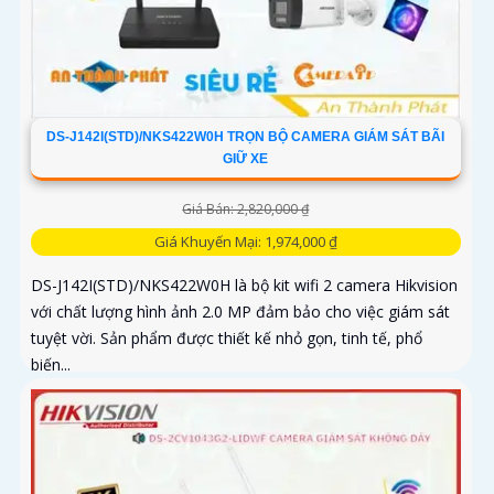
DS-J142I(STD)/NKS422W0H TRỌN BỘ CAMERA GIÁM SÁT BÃI
GIỮ XE
Giá Bán: 2,820,000 ₫
Giá Khuyến Mại: 1,974,000 ₫
DS-J142I(STD)/NKS422W0H là bộ kit wifi 2 camera Hikvision
với chất lượng hình ảnh 2.0 MP đảm bảo cho việc giám sát
tuyệt vời. Sản phẩm được thiết kế nhỏ gọn, tinh tế, phổ
biến...