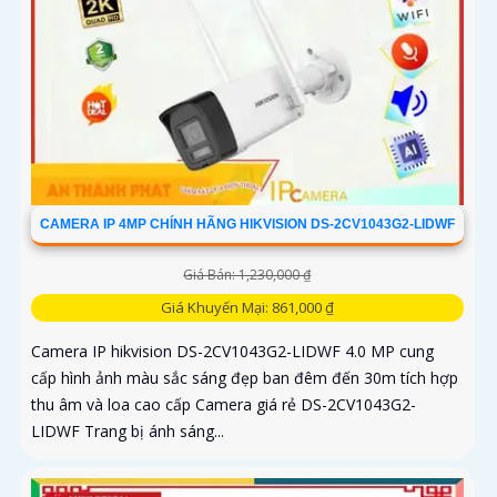
CAMERA IP 4MP CHÍNH HÃNG HIKVISION DS-2CV1043G2-LIDWF
Giá Bán: 1,230,000 ₫
Giá Khuyến Mại: 861,000 ₫
Camera IP hikvision DS-2CV1043G2-LIDWF 4.0 MP cung
cấp hình ảnh màu sắc sáng đẹp ban đêm đến 30m tích hợp
thu âm và loa cao cấp Camera giá rẻ DS-2CV1043G2-
LIDWF Trang bị ánh sáng...