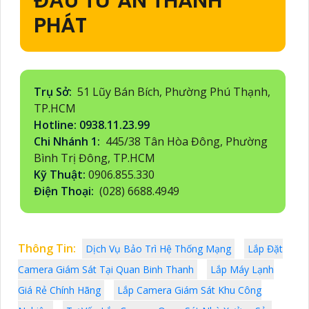
ĐẦU TƯ AN THÀNH
PHÁT
Trụ Sở:
51 Lũy Bán Bích, Phường Phú Thạnh,
TP.HCM
Hotline: 0938.11.23.99
Chi Nhánh 1:
445/38 Tân Hòa Đông, Phường
Bình Trị Đông, TP.HCM
Kỹ Thuật:
0906.855.330
Điện Thoại:
(028) 6688.4949
Thông Tin:
Dịch Vụ Bảo Trì Hệ Thống Mạng
Lắp Đặt
Camera Giám Sát Tại Quan Binh Thanh
Lắp Máy Lạnh
Giá Rẻ Chính Hãng
Lắp Camera Giám Sát Khu Công