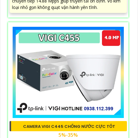
chuyển tiếp 14.88 Mpps giúp truyền tải ổn định. Vỏ kim
loại nhỏ gọn không quạt vận hành yên tĩnh.
CAMERA VIGI C445 CHỐNG NƯỚC CỰC TỐT
5%-35%