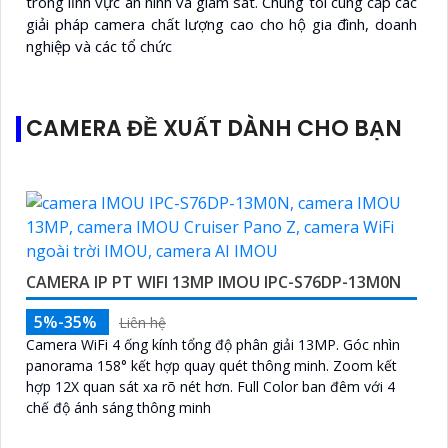
trong lĩnh vực an ninh và giám sát. Chúng tôi cung cấp các
giải pháp camera chất lượng cao cho hộ gia đình, doanh
nghiệp và các tổ chức
CAMERA ĐỀ XUẤT DÀNH CHO BẠN
CAMERA IP PT WIFI 13MP IMOU IPC-S76DP-13M0N
5%-35%
Liên hệ
Camera WiFi 4 ống kính tổng độ phân giải 13MP. Góc nhìn
panorama 158° kết hợp quay quét thông minh. Zoom kết
hợp 12X quan sát xa rõ nét hơn. Full Color ban đêm với 4
chế độ ánh sáng thông minh