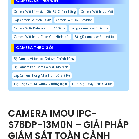
CAMERA KẾT NỐI WIFI
Camera Wifi Hikvision Giá Rẻ Chính Hãng
Camera Wifi Imou Mới
Lắp Camera Wiif 2K Ezviz
Camera Wifi 360 Kbvision
Camera Wifii Dahua Full HD 1080P
Báo gia camera wifi Dahua
Camera Wifi Imou Cube Ghi Hình Nét
Báo giá camera wifi hikvision
CAMERA THEO GÓI
Bộ Camera Visioncop Ghi Âm Chính hãng
Bộ Camera Ban Đêm Có Màu Kbvision
Lắp Camera Trong Nhà Trọn Bộ Giá Rẻ
Trọn Bộ Camera Dahua Chống Trộm
Linh Kiện Máy Tính Giá Rẻ
CAMERA IMOU IPC-
S76DP-13M0N – GIẢI PHÁP
GIÁM SÁT TOÀN CẢNH