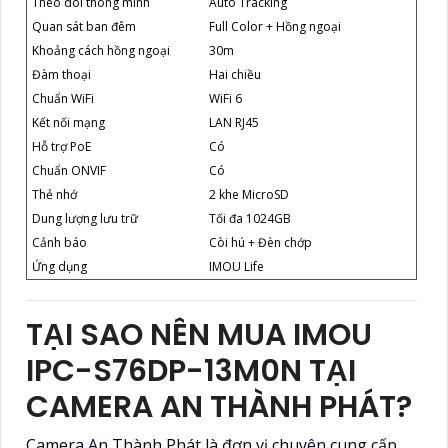
Theo dõi thông minh
Auto Tracking
Quan sát ban đêm
Full Color + Hồng ngoại
Khoảng cách hồng ngoại
30m
Đàm thoại
Hai chiều
Chuẩn WiFi
WiFi 6
Kết nối mạng
LAN RJ45
Hỗ trợ PoE
Có
Chuẩn ONVIF
Có
Thẻ nhớ
2 khe MicroSD
Dung lượng lưu trữ
Tối đa 1024GB
Cảnh báo
Còi hú + Đèn chớp
Ứng dụng
IMOU Life
TẠI SAO NÊN MUA IMOU
IPC-S76DP-13M0N TẠI
CAMERA AN THÀNH PHÁT?
Camera An Thành Phát là đơn vị chuyên cung cấp