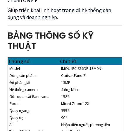
Chuẩn ONVIF
Giúp triển khai linh hoạt trong cả hệ thống dân
dụng và doanh nghiệp.
BẢNG THÔNG SỐ KỸ
THUẬT
Thông số
Chi tiết
Model
IMOU IPC-S76DP-13M0N
Dòng sản phẩm
Cruiser Pano Z
Độ phân giải
13MP
Hệ thống camera
4 ống kính
Góc quan sát Panorama
158°
Zoom
Mixed Zoom 12X
Quay ngang
355°
Quay dọc
90°
AI
Nhận diện người, phương tiện