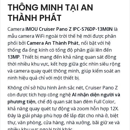
THÔNG MINH TẠI AN
THÀNH PHÁT
Camera
IMOU Cruiser Pano Z IPC-S76DP-13M0N
là
mẫu camera WiFi ngoài trời thế hệ mới được phân
phối bởi
Camera An Thành Phát
, nổi bật với hệ
thống đa ống kính có tổng độ phân giải lên đến
13MP
. Thiết bị mang đến khả năng quan sát đồng
thời nhiều khu vực, kết hợp giữa góc nhìn siêu rộng
và camera quay quét thông minh, giúp kiểm soát an
ninh hiệu quả chỉ với một thiết bị.
Không chỉ sở hữu hình ảnh sắc nét, Cruiser Pano Z
còn được tích hợp công nghệ
AI nhận diện người và
phương tiện
, chế độ quan sát ban đêm Full Color,
khả năng quay quét tự động và zoom hỗn hợp 12X.
Đây là giải pháp phù hợp để lắp đặt cho nhà ở, biệt
thự, văn phòng, cửa hàng, nhà xưởng, bãi giữ xe và
nhiều khu vực ngoài trời khác.