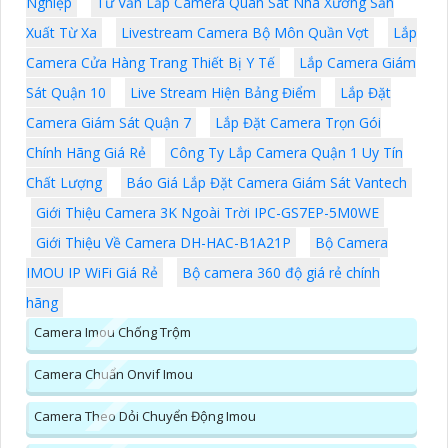
Nghiệp
Tư Vấn Lắp Camera Quan Sát Nhà Xưởng Sản
Xuất Từ Xa
Livestream Camera Bộ Môn Quần Vợt
Lắp
Camera Cửa Hàng Trang Thiết Bị Y Tế
Lắp Camera Giám
Sát Quận 10
Live Stream Hiện Bảng Điểm
Lắp Đặt
Camera Giám Sát Quận 7
Lắp Đặt Camera Trọn Gói
Chính Hãng Giá Rẻ
Công Ty Lắp Camera Quận 1 Uy Tín
Chất Lượng
Báo Giá Lắp Đặt Camera Giám Sát Vantech
Giới Thiệu Camera 3K Ngoài Trời IPC-GS7EP-5M0WE
Giới Thiệu Về Camera DH-HAC-B1A21P
Bộ Camera
IMOU IP WiFi Giá Rẻ
Bộ camera 360 độ giá rẻ chính
hãng
Camera Imou Chống Trộm
Camera Chuẩn Onvif Imou
Camera Theo Dỏi Chuyển Động Imou