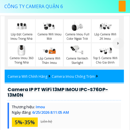
CÔNG TY CAMERA QUẬN 6
Lắp Đặt Camera
Camera Wifi Imou
Camera Imou Full
Lắp Camera Wifi
Imou Trong Nhà
Mới
Color Ngoài Trời
2K Imou
Camera Imou 360
Top 5 Camera Wifi
Lắp Camera Wifi
Camera Vantech
Trong Nhà
Cho Gia Đình
Thân Imou
Starlight
Camera Wifi Chính Hãng
Camera Imou Chống Trộm
Camera IP PT WiFi 13MP IMOU IPC-S76DP-
13M0N
Thương hiệu:
Imou
Ngày đăng:
6/25/2026 8:11:05 AM
5%-35%
Liên hệ