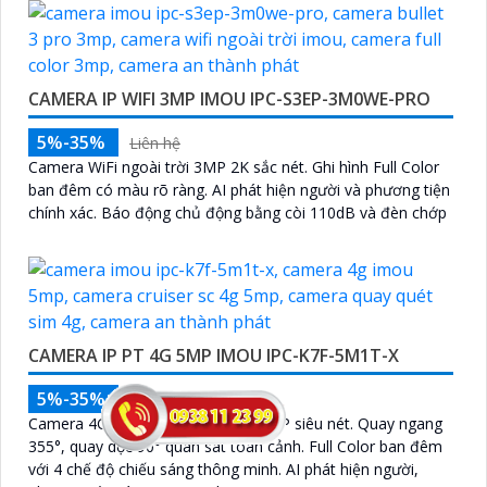
CAMERA IP WIFI 3MP IMOU IPC-S3EP-3M0WE-PRO
5%-35%
Liên hệ
Camera WiFi ngoài trời 3MP 2K sắc nét. Ghi hình Full Color
ban đêm có màu rõ ràng. AI phát hiện người và phương tiện
chính xác. Báo động chủ động bằng còi 110dB và đèn chớp
CAMERA IP PT 4G 5MP IMOU IPC-K7F-5M1T-X
5%-35%
Liên hệ
Camera 4G ngoài trời quay quét 5MP siêu nét. Quay ngang
355°, quay dọc 90° quan sát toàn cảnh. Full Color ban đêm
với 4 chế độ chiếu sáng thông minh. AI phát hiện người,