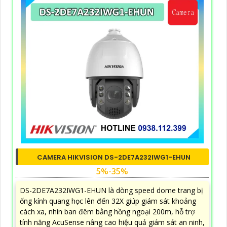
CAMERA HIKVISION DS-2DE7A232IWG1-EHUN
5%-35%
DS-2DE7A232IWG1-EHUN là dòng speed dome trang bị
ống kính quang học lên đến 32X giúp giám sát khoảng
cách xa, nhìn ban đêm bằng hồng ngoại 200m, hỗ trợ
tính năng AcuSense nâng cao hiệu quả giám sát an ninh,