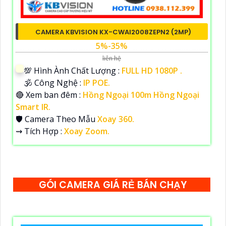
CAMERA KBVISION KX-CWAI2008ZEPN2 (2MP)
5%-35%
liên hệ
💯 Hình Ành Chất Lượng :
FULL HD 1080P .
🕉️ Công Nghệ :
IP POE.
🔴 Xem ban đêm :
Hồng Ngoại 100m Hồng Ngoại
Smart IR.
🛡 Camera Theo Mẫu
Xoay 360.
️⇝ Tích Hợp :
Xoay Zoom.
GÓI CAMERA GIÁ RẺ BÁN CHẠY