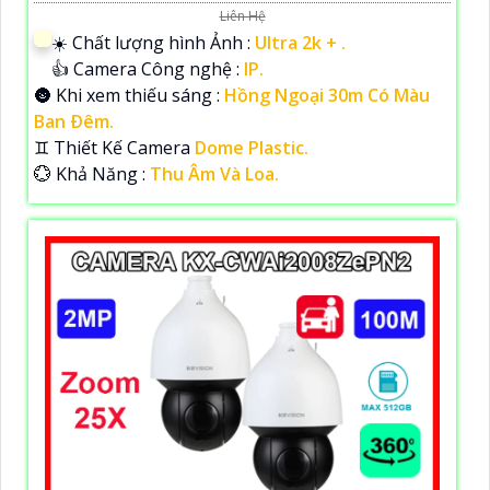
Liên Hệ
☀️ Chất lượng hình Ảnh :
Ultra 2k + .
👍 Camera Công nghệ :
IP.
🌚 Khi xem thiếu sáng :
Hồng Ngoại 30m Có Màu
Ban Ðêm.
♊ Thiết Kế Camera
Dome Plastic.
️💮 Khả Năng :
Thu Âm Và Loa.