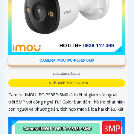
CAMERA IMOU IPC-PS3EP-5M0
Giá Bán: Liên Hệ
Giá Khuyến Mại: 5%-35%
Camera IMOU IPC-PS3EP-5M0 là thiết bị giám sát ngoài
trời 5MP với công nghệ Full Color ban đêm, hỗ trợ phát hiện
con người và phương tiện, tích hợp mic và loa hai chiều, kết
nối PoE tiện lợi, phù hợp cho gia đình, cửa hàng và văn
phòng