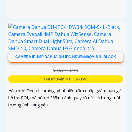
CAMERA IP 4MP DAHUA DH-IPC-HDW3449QM-S-IL-BLACK
Giá Bán: liên hệ
Giá Khuyến Mại: 5%-35%
Hỗ trợ AI Deep Learning, phát hiện xâm nhập, giảm báo giả,
hỗ trợ ROI, mã hóa H.265+, cảnh quay rõ nét cả trong môi
trường ánh sáng yếu