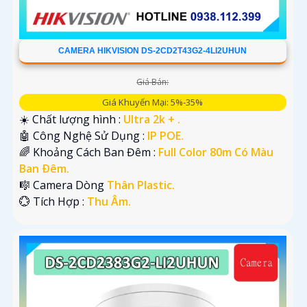
CAMERA HIKVISION DS-2CD2T43G2-4LI2UHUN
Giá Bán:
Giá Khuyến Mại: 5%-35%
☀️ Chất lượng hình :
Ultra 2k + .
🤖️ Công Nghệ Sử Dụng :
IP POE.
🌈 Khoảng Cách Ban Đêm :
Full Color 80m Có Màu
Ban Ðêm.
🎼️ Camera Dòng
Thân Plastic.
️💮 Tích Hợp :
Thu Âm.