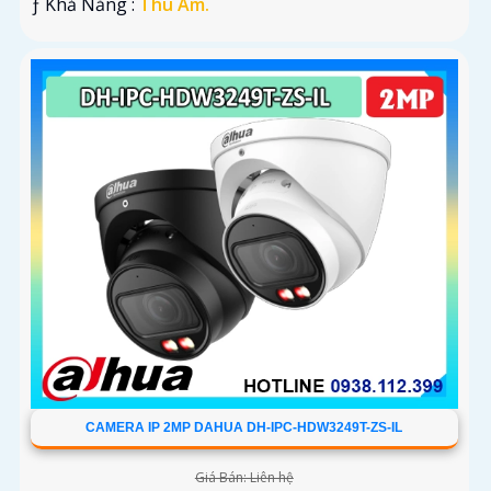
️ƒ Khả Năng :
Thu Âm.
CAMERA IP 2MP DAHUA DH-IPC-HDW3249T-ZS-IL
Giá Bán: Liên hệ