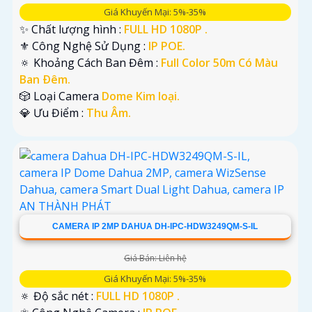
Giá Khuyến Mại: 5%-35%
✨ Chất lượng hình :
FULL HD 1080P .
⚜️ Công Nghệ Sử Dụng :
IP POE.
🔅 Khoảng Cách Ban Đêm :
Full Color 50m Có Màu
Ban Ðêm.
🎲 Loại Camera
Dome Kim loại.
️💎 Ưu Điểm :
Thu Âm.
CAMERA IP 2MP DAHUA DH-IPC-HDW3249QM-S-IL
Giá Bán: Liên hệ
Giá Khuyến Mại: 5%-35%
🔅 Độ sắc nét :
FULL HD 1080P .