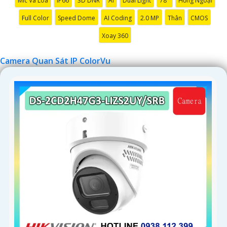
Mic Và Loa
IP66
3D DNR
AI
Dual Light
78°
Hồng Ngoại
Full Color
Speed Dome
AI Coding
2.0 MP
Thân
CMOS
Xoay 360
Camera Quan Sát IP ColorVu