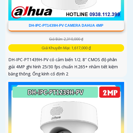
DH-IPC-PT1439H-PV CAMERA DAHUA 4MP
Giá Bán: 2,310,000 ₫
Giá Khuyến Mại: 1,617,000 ₫
DH-IPC-PT1439H-PV có cảm biến 1/2. 8″ CMOS độ phân
giải 4MP ghi hình 25/30 fps chuẩn H.265+ nhằm tiết kiệm
băng thông. Ống kính cố định 2