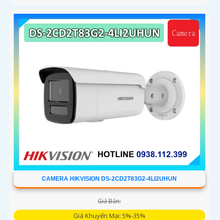
CAMERA HIKVISION DS-2CD2T83G2-4LI2UHUN
Giá Bán:
Giá Khuyến Mại: 5%-35%