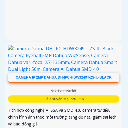
CAMERA IP 2MP DAHUA DH-IPC-HDW3249T-ZS-IL-BLACK
Giá Bán: liên hệ
Giá Khuyến Mại: 5%-35%
Tích hợp công nghệ AI SSA và SMD 4.0, camera tự điều
chỉnh hình ảnh theo môi trường, tăng độ nét, giảm sai lệch
và báo động giả