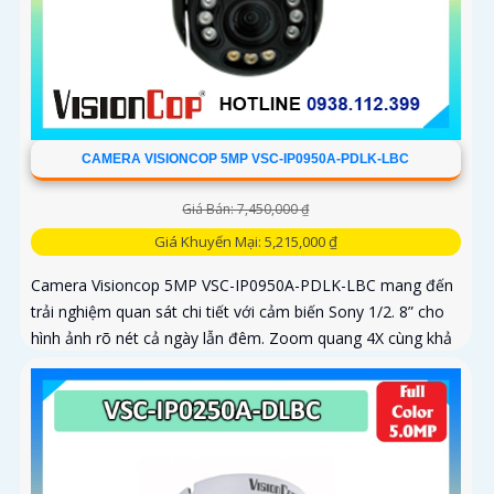
CAMERA VISIONCOP 5MP VSC-IP0950A-PDLK-LBC
Giá Bán: 7,450,000 ₫
Giá Khuyến Mại: 5,215,000 ₫
Camera Visioncop 5MP VSC-IP0950A-PDLK-LBC mang đến
trải nghiệm quan sát chi tiết với cảm biến Sony 1/2. 8” cho
hình ảnh rõ nét cả ngày lẫn đêm. Zoom quang 4X cùng khả
năng xoay...