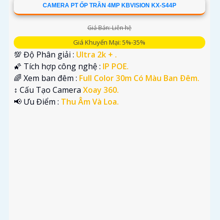
CAMERA PT ỐP TRẦN 4MP KBVISION KX-S44P
Giá Bán: Liên hệ
Giá Khuyến Mại: 5%-35%
💯 Độ Phân giải :
Ultra 2k + .
🌠 Tích hợp công nghệ :
IP POE.
🌈 Xem ban đêm :
Full Color 30m Có Màu Ban Ðêm.
↕️ Cấu Tạo Camera
Xoay 360.
️📢 Ưu Điểm :
Thu Âm Và Loa.