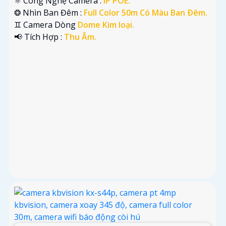
⚛️ Công Nghệ Camera :
IP POE.
❂ Nhìn Ban Đêm :
Full Color 50m Có Màu Ban Ðêm.
♊ Camera Dòng
Dome Kim loại.
️📢 Tích Hợp :
Thu Âm.