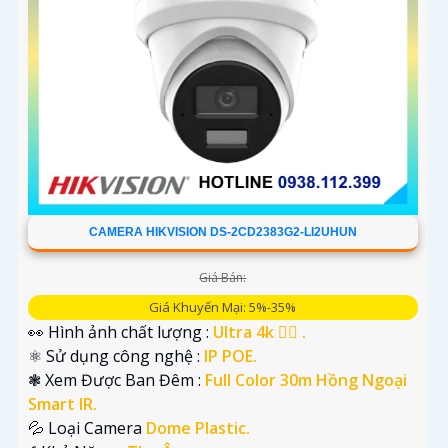
CAMERA HIKVISION DS-2CD2383G2-LI2UHUN
Giá Bán:
Giá Khuyến Mại: 5%-35%
👀 Hình ảnh chất lượng :
Ultra 4k 👍🏾 .
⚛️ Sử dụng công nghệ :
IP POE.
❃ Xem Được Ban Đêm :
Full Color 30m Hồng Ngoại
Smart IR.
💦 Loại Camera
Dome Plastic.