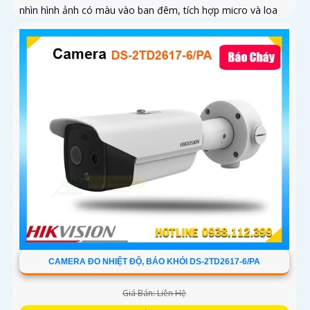
nhìn hình ảnh có màu vào ban đêm, tích hợp micro và loa
giúp đàm thoại 2 chiều, trang bị cổng LAN cắm mạng trực
tiếp nâng cao độ ổn định
CAMERA ĐO NHIỆT ĐỘ, BÁO KHÓI DS-2TD2617-6/PA
Giá Bán: Liên Hệ