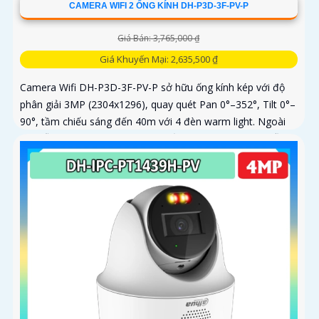
CAMERA WIFI 2 ỐNG KÍNH DH-P3D-3F-PV-P
Giá Bán: 3,765,000 ₫
Giá Khuyến Mại: 2,635,500 ₫
Camera Wifi DH-P3D-3F-PV-P sở hữu ống kính kép với độ
phân giải 3MP (2304x1296), quay quét Pan 0°–352°, Tilt 0°–
90°, tầm chiếu sáng đến 40m với 4 đèn warm light. Ngoài
ra, mẫu camera này còn đạt chuẩn chống nước IP66, hỗ trợ
thẻ nhớ tối đa 256GB, kết nối Wi-Fi 2