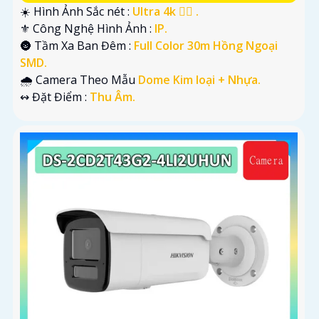
☀️ Hình Ảnh Sắc nét :
Ultra 4k 👍🏾 .
⚜️ Công Nghệ Hình Ảnh :
IP.
🌚 Tầm Xa Ban Đêm :
Full Color 30m Hồng Ngoại
SMD.
🌧️ Camera Theo Mẫu
Dome Kim loại + Nhựa.
️↭ Đặt Điểm :
Thu Âm.