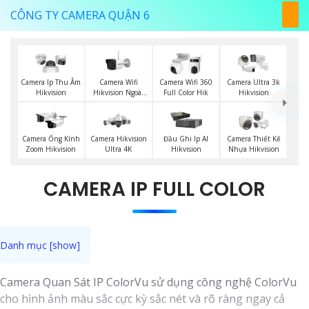
CÔNG TY CAMERA QUẬN 6
Camera Wifi
Camera Ip Thu Âm
Camera Wifi 360
Camera Ultra 3k
Hikvision Ngoài
Hikvision
Full Color Hik
Hikvision
Trời
Camera Ống Kính
Camera Hikvision
Đầu Ghi Ip AI
Camera Thiết Kế
Zoom Hikvision
Ultra 4K
Hikvision
Nhựa Hikvision
CAMERA IP FULL COLOR
Camera Quan Sát IP ColorVu sử dụng công nghệ ColorVu
cho hình ảnh màu sắc cực kỳ sắc nét và rõ ràng ngay cả