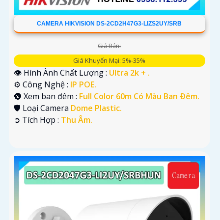
CAMERA HIKVISION DS-2CD2H47G3-LIZS2UY/SRB
Giá Bán:
Giá Khuyến Mại: 5%-35%
👁 Hình Ành Chất Lượng :
Ultra 2k + .
⚙ Công Nghệ :
IP POE.
🌚 Xem ban đêm :
Full Color 60m Có Màu Ban Ðêm.
🛡 Loại Camera
Dome Plastic.
️➲ Tích Hợp :
Thu Âm.