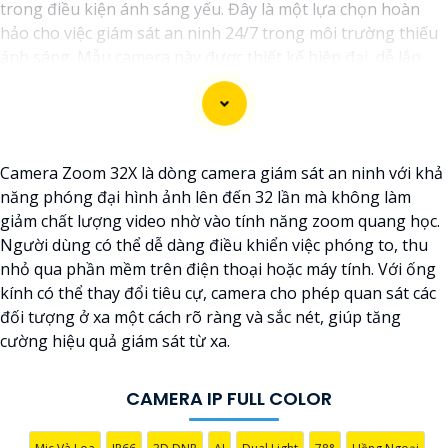
trong điều kiện ánh sáng yếu. Đây là một lựa chọn hoàn
hảo cho việc giám sát an ninh 24/7 trong môi trường thiếu
ánh sáng. Mẫu camera này được thiết kế hiện đại, dễ lắp
đặt và cài đặt, phù hợp với nhiều không gian như văn
phòng, cửa hàng, gia đình, hay nhà kho. Camera Quan Sát
IP ColorVu cung cấp khả năng quan sát từ xa qua hệ thống
mạng internet, giúp bạn dễ dàng theo dõi mọi hoạt động
Camera Zoom 32X là dòng camera giám sát an ninh với khả
mọi lúc mọi nơi thông qua ứng dụng di động.
năng phóng đại hình ảnh lên đến 32 lần mà không làm
giảm chất lượng video nhờ vào tính năng zoom quang học.
Người dùng có thể dễ dàng điều khiển việc phóng to, thu
nhỏ qua phần mềm trên điện thoại hoặc máy tính. Với ống
kính có thể thay đổi tiêu cự, camera cho phép quan sát các
đối tượng ở xa một cách rõ ràng và sắc nét, giúp tăng
cường hiệu quả giám sát từ xa.
'
CAMERA IP FULL COLOR