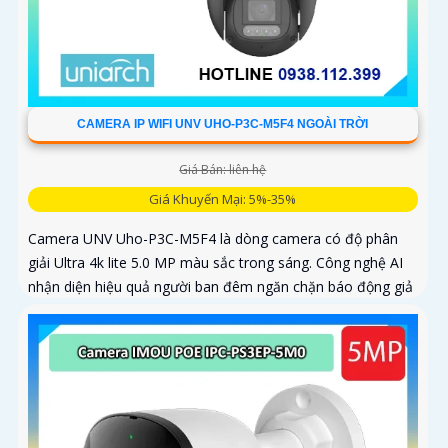
CAMERA IP WIFI UNV UHO-P3C-M5F4 NGOÀI TRỜI
Giá Bán: liên hệ
Giá Khuyến Mại: 5%-35%
Camera UNV Uho-P3C-M5F4 là dòng camera có độ phân
giải Ultra 4k lite 5.0 MP màu sắc trong sáng. Công nghệ AI
nhận diện hiệu quả người ban đêm ngăn chặn báo động giả