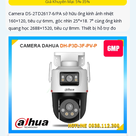
Giá Khuyến Mại: 5%-35%
Camera DS-2TD2617-6/PA sở hữu ống kính ảnh nhiệt
160×120, tiêu cự 6mm, góc nhìn 25°×18. 7° cùng ống kính
quang học 2688×1520, tiêu cự 8mm. Thiết bị hỗ trợ đo
nhiệt độ trong...