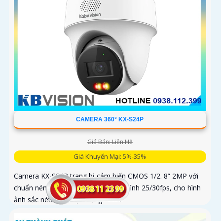
CAMERA 360° KX-S24P
Giá Bán: Liên Hệ
Giá Khuyến Mại: 5%-35%
Camera KX-S24P trang bị cảm biến CMOS 1/2. 8” 2MP với
chuẩn nén H.265+ và tốc độ khung hình 25/30fps, cho hình
ảnh sắc nét. Thiết bị có ống kính 2