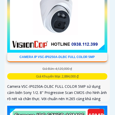
CAMERA IP VSC-IP0250A-DLBC FULL COLOR 5MP
Giá Bán: 4,120,000 ₫
Giá Khuyến Mại: 2,884,000 ₫
Camera VSC-IP0250A-DLBC FULL COLOR 5MP sử dụng
cảm biến Sony 1/2. 8" Progressive Scan CMOS cho hình ảnh
rõ nét và chân thực. Với chuẩn nén H.265 cùng khả năng
zoom quang 4X...