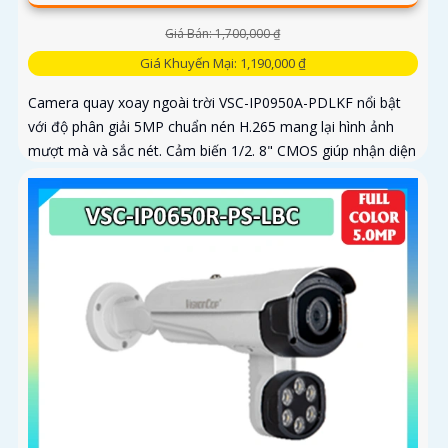
Giá Bán: 1,700,000 ₫
Giá Khuyến Mại: 1,190,000 ₫
Camera quay xoay ngoài trời VSC-IP0950A-PDLKF nổi bật
với độ phân giải 5MP chuẩn nén H.265 mang lại hình ảnh
mượt mà và sắc nét. Cảm biến 1/2. 8" CMOS giúp nhận diện
ánh sáng...