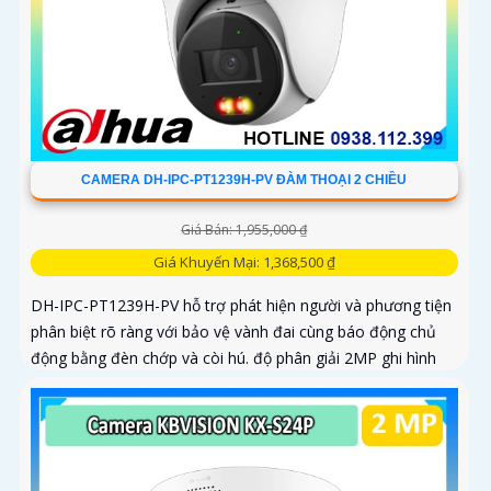
CAMERA DH-IPC-PT1239H-PV ĐÀM THOẠI 2 CHIỀU
Giá Bán: 1,955,000 ₫
Giá Khuyến Mại: 1,368,500 ₫
DH-IPC-PT1239H-PV hỗ trợ phát hiện người và phương tiện
phân biệt rõ ràng với bảo vệ vành đai cùng báo động chủ
động bằng đèn chớp và còi hú. độ phân giải 2MP ghi hình
sác nét kêt hợp cùng loa và mic thu âm thanh và dàm thoại
chát lượng cao