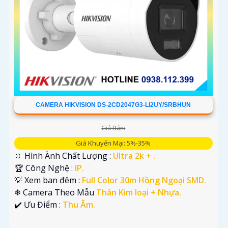
CAMERA HIKVISION DS-2CD2047G3-LI2UY/SRBHUN
Giá Bán:
Giá Khuyến Mại: 5%-35%
🔆 Hình Ành Chất Lượng :
Ultra 2k + .
🏆 Công Nghệ :
IP.
💡 Xem ban đêm :
Full Color 30m Hồng Ngoại SMD.
❄ Camera Theo Mẫu
Thân Kim loại + Nhựa.
️✔️ Ưu Điểm :
Thu Âm.