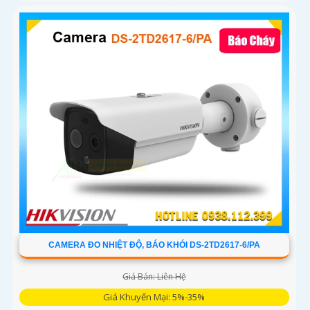
giúp đàm thoại 2 chiều, trang bị cổng LAN cắm mạng trực
tiếp nâng cao độ ổn định
CAMERA ĐO NHIỆT ĐỘ, BÁO KHÓI DS-2TD2617-6/PA
Giá Bán: Liên Hệ
Giá Khuyến Mại: 5%-35%