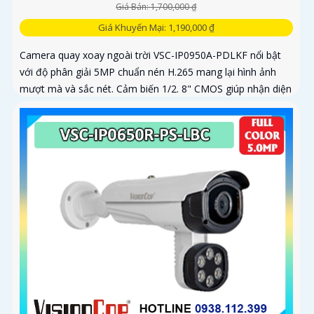
Giá Bán: 1,700,000 ₫
Giá Khuyến Mại: 1,190,000 ₫
Camera quay xoay ngoài trời VSC-IP0950A-PDLKF nổi bật
với độ phân giải 5MP chuẩn nén H.265 mang lại hình ảnh
mượt mà và sắc nét. Cảm biến 1/2. 8" CMOS giúp nhận diện
ánh sáng...