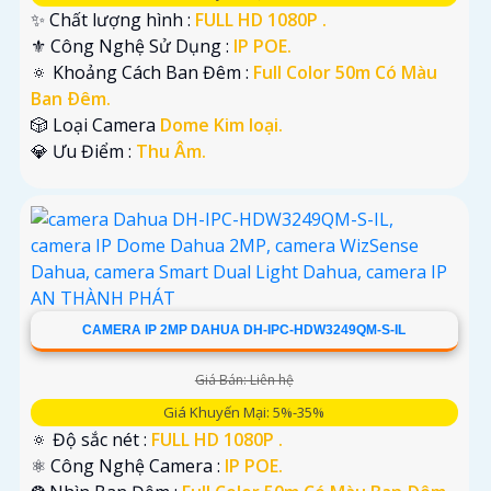
✨ Chất lượng hình :
FULL HD 1080P .
⚜️ Công Nghệ Sử Dụng :
IP POE.
🔅 Khoảng Cách Ban Đêm :
Full Color 50m Có Màu
Ban Ðêm.
🎲 Loại Camera
Dome Kim loại.
️💎 Ưu Điểm :
Thu Âm.
CAMERA IP 2MP DAHUA DH-IPC-HDW3249QM-S-IL
Giá Bán: Liên hệ
Giá Khuyến Mại: 5%-35%
🔅 Độ sắc nét :
FULL HD 1080P .
⚛️ Công Nghệ Camera :
IP POE.