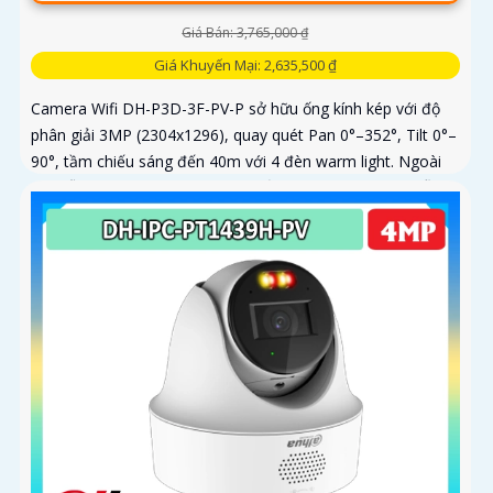
Giá Bán: 3,765,000 ₫
Giá Khuyến Mại: 2,635,500 ₫
Camera Wifi DH-P3D-3F-PV-P sở hữu ống kính kép với độ
phân giải 3MP (2304x1296), quay quét Pan 0°–352°, Tilt 0°–
90°, tầm chiếu sáng đến 40m với 4 đèn warm light. Ngoài
ra, mẫu camera này còn đạt chuẩn chống nước IP66, hỗ trợ
thẻ nhớ tối đa 256GB, kết nối Wi-Fi 2