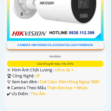
CAMERA HIKVISION DS-2CD2047G3-LI2UY/SRBHUN
Giá Bán:
Giá Khuyến Mại: 5%-35%
🔆 Hình Ành Chất Lượng :
Ultra 2k + .
🏆 Công Nghệ :
IP.
💡 Xem ban đêm :
Full Color 30m Hồng Ngoại SMD.
❄ Camera Theo Mẫu
Thân Kim loại + Nhựa.
️✔️ Ưu Điểm :
Thu Âm.