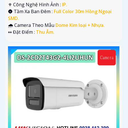
⚜️ Công Nghệ Hình Ảnh :
IP.
🌚 Tầm Xa Ban Đêm :
Full Color 30m Hồng Ngoại
SMD.
🌧️ Camera Theo Mẫu
Dome Kim loại + Nhựa.
️↭ Đặt Điểm :
Thu Âm.