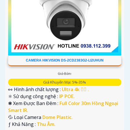
CAMERA HIKVISION DS-2CD2383G2-LI2UHUN
Giá Bán:
Giá Khuyến Mại: 5%-35%
👀 Hình ảnh chất lượng :
Ultra 4k 👍🏾 .
⚛️ Sử dụng công nghệ :
IP POE.
❃ Xem Được Ban Đêm :
Full Color 30m Hồng Ngoại
Smart IR.
💦 Loại Camera
Dome Plastic.
️ƒ Khả Năng :
Thu Âm.