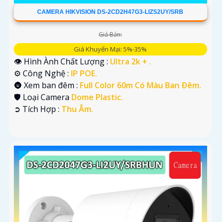
CAMERA HIKVISION DS-2CD2H47G3-LIZS2UY/SRB
Giá Bán:
Giá Khuyến Mại: 5%-35%
👁 Hình Ành Chất Lượng :
Ultra 2k + .
⚙ Công Nghệ :
IP POE.
🌚 Xem ban đêm :
Full Color 60m Có Màu Ban Ðêm.
🛡 Loại Camera
Dome Plastic.
️➲ Tích Hợp :
Thu Âm.