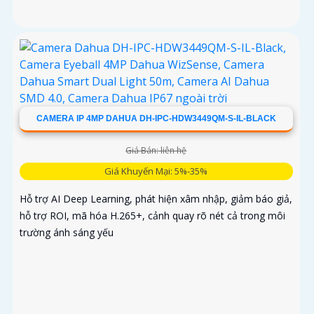
CAMERA IP 4MP DAHUA DH-IPC-HDW3449QM-S-IL-BLACK
Giá Bán: liên hệ
Giá Khuyến Mại: 5%-35%
Hỗ trợ AI Deep Learning, phát hiện xâm nhập, giảm báo giả,
hỗ trợ ROI, mã hóa H.265+, cảnh quay rõ nét cả trong môi
trường ánh sáng yếu