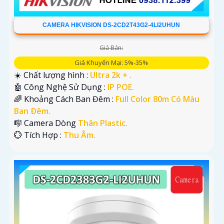
CAMERA HIKVISION DS-2CD2T43G2-4LI2UHUN
Giá Bán:
Giá Khuyến Mại: 5%-35%
☀️ Chất lượng hình :
Ultra 2k + .
🤖️ Công Nghệ Sử Dụng :
IP POE.
🌈 Khoảng Cách Ban Đêm :
Full Color 80m Có Màu
Ban Ðêm.
🎼️ Camera Dòng
Thân Plastic.
️💮 Tích Hợp :
Thu Âm.