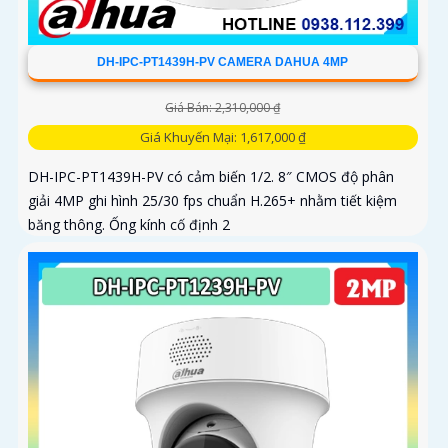
DH-IPC-PT1439H-PV CAMERA DAHUA 4MP
Giá Bán: 2,310,000 ₫
Giá Khuyến Mại: 1,617,000 ₫
DH-IPC-PT1439H-PV có cảm biến 1/2. 8″ CMOS độ phân
giải 4MP ghi hình 25/30 fps chuẩn H.265+ nhằm tiết kiệm
băng thông. Ống kính cố định 2