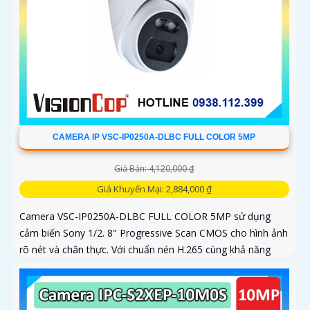
CAMERA IP VSC-IP0250A-DLBC FULL COLOR 5MP
Giá Bán: 4,120,000 ₫
Giá Khuyến Mại: 2,884,000 ₫
Camera VSC-IP0250A-DLBC FULL COLOR 5MP sử dụng
cảm biến Sony 1/2. 8" Progressive Scan CMOS cho hình ảnh
rõ nét và chân thực. Với chuẩn nén H.265 cùng khả năng
zoom quang 4X...