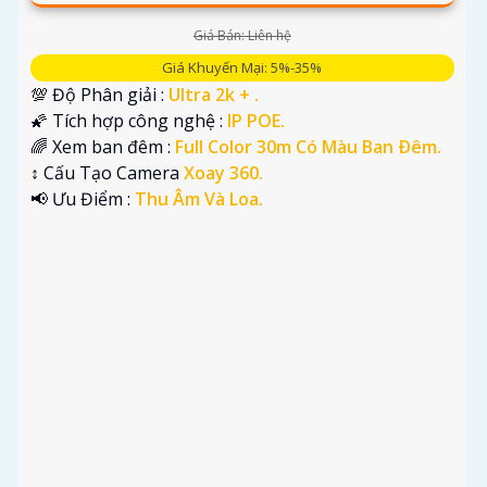
Giá Bán: Liên hệ
Giá Khuyến Mại: 5%-35%
💯 Độ Phân giải :
Ultra 2k + .
🌠 Tích hợp công nghệ :
IP POE.
🌈 Xem ban đêm :
Full Color 30m Có Màu Ban Ðêm.
↕️ Cấu Tạo Camera
Xoay 360.
️📢 Ưu Điểm :
Thu Âm Và Loa.