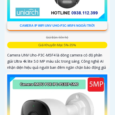
CAMERA IP WIFI UNV UHO-P3C-M5F4 NGOÀI TRỜI
Giá Bán: liên hệ
Giá Khuyến Mại: 5%-35%
Camera UNV Uho-P3C-M5F4 là dòng camera có độ phân
giải Ultra 4k lite 5.0 MP màu sắc trong sáng. Công nghệ AI
nhận diện hiệu quả người ban đêm ngăn chặn báo động giả