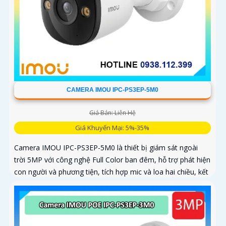
CAMERA IMOU IPC-PS3EP-5M0
Giá Bán: Liên Hệ
Giá Khuyến Mại: 5%-35%
Camera IMOU IPC-PS3EP-5M0 là thiết bị giám sát ngoài
trời 5MP với công nghệ Full Color ban đêm, hỗ trợ phát hiện
con người và phương tiện, tích hợp mic và loa hai chiều, kết
nối PoE tiện lợi, phù hợp cho gia đình, cửa hàng và văn
phòng