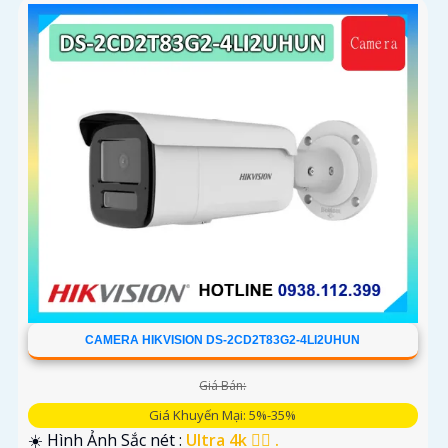
CAMERA HIKVISION DS-2CD2T83G2-4LI2UHUN
Giá Bán:
Giá Khuyến Mại: 5%-35%
☀️ Hình Ảnh Sắc nét :
Ultra 4k 👍🏾 .