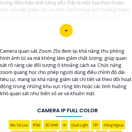
trong điều kiện ánh sáng yếu. Đây là một lựa chọn hoàn
hảo cho việc giám sát an ninh 24/7 trong môi trường thiếu
ánh sáng. Mẫu camera này được thiết kế hiện đại, dễ lắp
đặt và cài đặt, phù hợp với nhiều không gian như văn
phòng, cửa hàng, gia đình, hay nhà kho. Camera Quan Sát
IP ColorVu cung cấp khả năng quan sát từ xa qua hệ thống
mạng internet, giúp bạn dễ dàng theo dõi mọi hoạt động
Camera quan sát Zoom 25x đem lại khả năng thu phóng
mọi lúc mọi nơi thông qua ứng dụng di động.
hình ảnh từ xa mà không làm giảm chất lượng, giúp quan
sát rõ ràng các đối tượng ở khoảng cách xa. Chức năng
zoom quang học cho phép người dùng điều chỉnh độ dài
tiêu cự, mang lại khả năng giám sát chi tiết và theo dõi hoạt
động trong những khu vực rộng lớn hoặc các tình huống
khó quan sát như biển số xe và khuôn mặt.
CAMERA IP FULL COLOR
'
Mic Và Loa
IP66
3D DNR
AI
Dual Light
78°
Hồng Ngoại