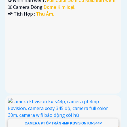
❂ Nhìn Ban Đêm :
Full Color 50m Có Màu Ban Ðêm.
♊ Camera Dòng
Dome Kim loại.
️📢 Tích Hợp :
Thu Âm.
CAMERA PT ỐP TRẦN 4MP KBVISION KX-S44P