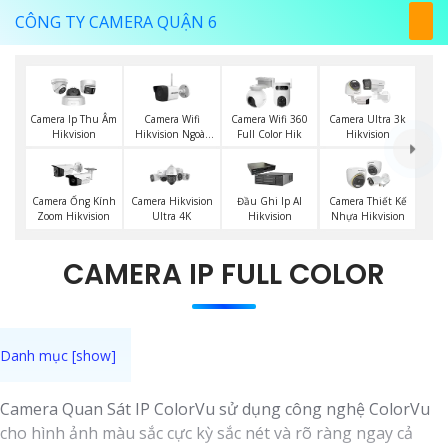
CÔNG TY CAMERA QUẬN 6
Camera Wifi
Camera Ip Thu Âm
Camera Wifi 360
Camera Ultra 3k
Hikvision Ngoài
Hikvision
Full Color Hik
Hikvision
Trời
Camera Ống Kính
Camera Hikvision
Đầu Ghi Ip AI
Camera Thiết Kế
Zoom Hikvision
Ultra 4K
Hikvision
Nhựa Hikvision
CAMERA IP FULL COLOR
Camera Quan Sát IP ColorVu sử dụng công nghệ ColorVu
cho hình ảnh màu sắc cực kỳ sắc nét và rõ ràng ngay cả