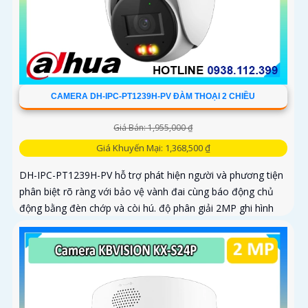
CAMERA DH-IPC-PT1239H-PV ĐÀM THOẠI 2 CHIỀU
Giá Bán: 1,955,000 ₫
Giá Khuyến Mại: 1,368,500 ₫
DH-IPC-PT1239H-PV hỗ trợ phát hiện người và phương tiện
phân biệt rõ ràng với bảo vệ vành đai cùng báo động chủ
động bằng đèn chớp và còi hú. độ phân giải 2MP ghi hình
sác nét kêt hợp cùng loa và mic thu âm thanh và dàm thoại
chát lượng cao