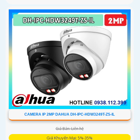
CAMERA IP 2MP DAHUA DH-IPC-HDW3249T-ZS-IL
Giá Bán: Liên hệ
Giá Khuyến Mại: 5%-35%