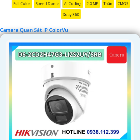
Full Color
Speed Dome
AI Coding
2.0 MP
Thân
CMOS
Xoay 360
Camera Quan Sát IP ColorVu