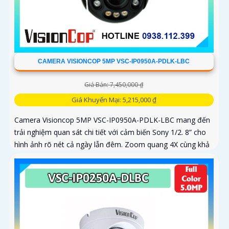
CAMERA VISIONCOP 5MP VSC-IP0950A-PDLK-LBC
Giá Bán: 7,450,000 ₫
Giá Khuyến Mại: 5,215,000 ₫
Camera Visioncop 5MP VSC-IP0950A-PDLK-LBC mang đến
trải nghiệm quan sát chi tiết với cảm biến Sony 1/2. 8” cho
hình ảnh rõ nét cả ngày lẫn đêm. Zoom quang 4X cùng khả
năng xoay...