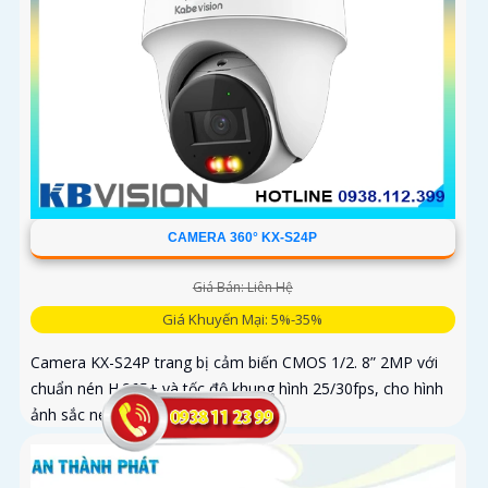
CAMERA 360° KX-S24P
Giá Bán: Liên Hệ
Giá Khuyến Mại: 5%-35%
Camera KX-S24P trang bị cảm biến CMOS 1/2. 8” 2MP với
chuẩn nén H.265+ và tốc độ khung hình 25/30fps, cho hình
ảnh sắc nét. Thiết bị có ống kính 2