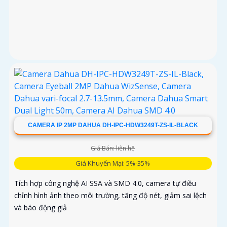
CAMERA IP 2MP DAHUA DH-IPC-HDW3249T-ZS-IL-BLACK
Giá Bán: liên hệ
Giá Khuyến Mại: 5%-35%
Tích hợp công nghệ AI SSA và SMD 4.0, camera tự điều
chỉnh hình ảnh theo môi trường, tăng độ nét, giảm sai lệch
và báo động giả