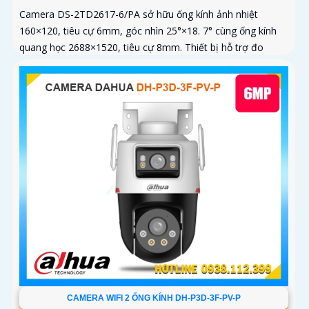
Camera DS-2TD2617-6/PA sở hữu ống kính ảnh nhiệt
160×120, tiêu cự 6mm, góc nhìn 25°×18. 7° cùng ống kính
quang học 2688×1520, tiêu cự 8mm. Thiết bị hỗ trợ đo
nhiệt độ trong...
CAMERA WIFI 2 ỐNG KÍNH DH-P3D-3F-PV-P