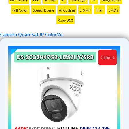
Mic Và Loa
IP66
3D DNR
AI
Dual Light
78°
Hồng Ngoại
Full Color
Speed Dome
AI Coding
2.0 MP
Thân
CMOS
Xoay 360
Camera Quan Sát IP ColorVu