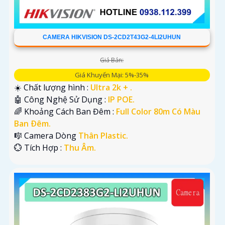
CAMERA HIKVISION DS-2CD2T43G2-4LI2UHUN
Giá Bán:
Giá Khuyến Mại: 5%-35%
☀️ Chất lượng hình :
Ultra 2k + .
🤖️ Công Nghệ Sử Dụng :
IP POE.
🌈 Khoảng Cách Ban Đêm :
Full Color 80m Có Màu
Ban Ðêm.
🎼️ Camera Dòng
Thân Plastic.
️💮 Tích Hợp :
Thu Âm.