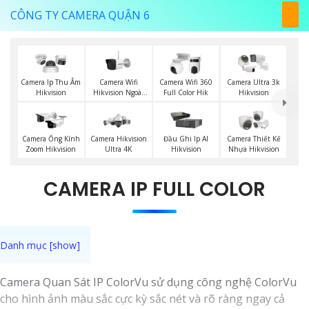
CÔNG TY CAMERA QUẬN 6
Camera Wifi
Camera Ip Thu Âm
Camera Wifi 360
Camera Ultra 3k
Hikvision Ngoài
Hikvision
Full Color Hik
Hikvision
Trời
Camera Ống Kính
Camera Hikvision
Đầu Ghi Ip AI
Camera Thiết Kế
Zoom Hikvision
Ultra 4K
Hikvision
Nhựa Hikvision
CAMERA IP FULL COLOR
Camera Quan Sát IP ColorVu sử dụng công nghệ ColorVu
cho hình ảnh màu sắc cực kỳ sắc nét và rõ ràng ngay cả