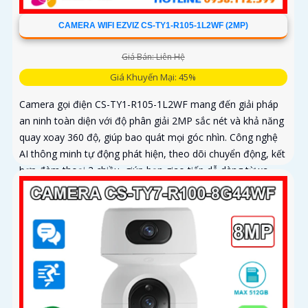
CAMERA WIFI EZVIZ CS-TY1-R105-1L2WF (2MP)
Giá Bán: Liên Hệ
Giá Khuyến Mại: 45%
Camera gọi điện CS-TY1-R105-1L2WF mang đến giải pháp
an ninh toàn diện với độ phân giải 2MP sắc nét và khả năng
quay xoay 360 độ, giúp bao quát mọi góc nhìn. Công nghệ
AI thông minh tự động phát hiện, theo dõi chuyển động, kết
hợp đàm thoại 2 chiều, giúp bạn giao tiếp dễ dàng từ xa