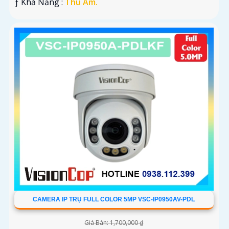
️ƒ Khả Năng :
Thu Âm.
CAMERA IP TRỤ FULL COLOR 5MP VSC-IP0950AV-PDL
Giá Bán: 1,700,000 ₫