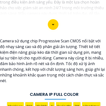
trong điều kiện ánh sáng yếu. Đây là một lựa chọn hoàn
hảo cho việc giám sát an ninh 24/7 trong môi trường thiếu
ánh sáng. Mẫu camera này được thiết kế hiện đại, dễ lắp
đặt và cài đặt, phù hợp với nhiều không gian như văn
phòng, cửa hàng, gia đình, hay nhà kho. Camera Quan Sát
IP ColorVu cung cấp khả năng quan sát từ xa qua hệ thống
mạng internet, giúp bạn dễ dàng theo dõi mọi hoạt động
Camera sử dụng chip Progressive Scan CMOS nổi bật với
mọi lúc mọi nơi thông qua ứng dụng di động.
độ nhạy sáng cao và độ phân giải ấn tượng. Thiết kế tiết
kiệm điện năng giúp kéo dài thời gian sử dụng pin, mang
lại sự tiện lợi cho người dùng. Camera này cũng ít bị nhiễu,
đảm bảo hình ảnh rõ nét và ổn định. Tốc độ xử lý ảnh
nhanh chóng, kết hợp với chất lượng sáng hơn, giúp ghi lại
những khoảnh khắc quan trọng một cách chân thực và sắc
nét.
'
CAMERA IP FULL COLOR