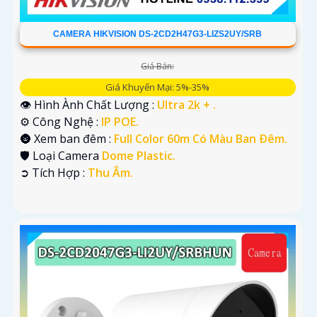
CAMERA HIKVISION DS-2CD2H47G3-LIZS2UY/SRB
Giá Bán:
Giá Khuyến Mại: 5%-35%
👁 Hình Ành Chất Lượng :
Ultra 2k + .
⚙ Công Nghệ :
IP POE.
🌚 Xem ban đêm :
Full Color 60m Có Màu Ban Ðêm.
🛡 Loại Camera
Dome Plastic.
️➲ Tích Hợp :
Thu Âm.