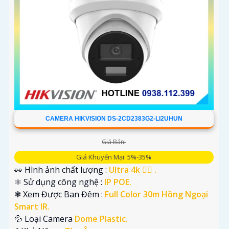
CAMERA HIKVISION DS-2CD2383G2-LI2UHUN
Giá Bán:
Giá Khuyến Mại: 5%-35%
👀 Hình ảnh chất lượng :
Ultra 4k 👍🏾 .
⚛️ Sử dụng công nghệ :
IP POE.
❃ Xem Được Ban Đêm :
Full Color 30m Hồng Ngoại
Smart IR.
💦 Loại Camera
Dome Plastic.