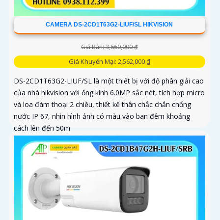
CAMERA DS-2CD1T63G2-LIUF/SL HIKVISION
Giá Bán: 3,660,000 ₫
Giá Khuyến Mại: 2,562,000 ₫
DS-2CD1T63G2-LIUF/SL là một thiết bị với độ phân giải cao
của nhà hikvision với ống kính 6.0MP sắc nét, tích hợp micro
và loa đàm thoại 2 chiều, thiết kế thân chắc chắn chống
nước IP 67, nhìn hình ảnh có màu vào ban đêm khoảng
cách lên đến 50m