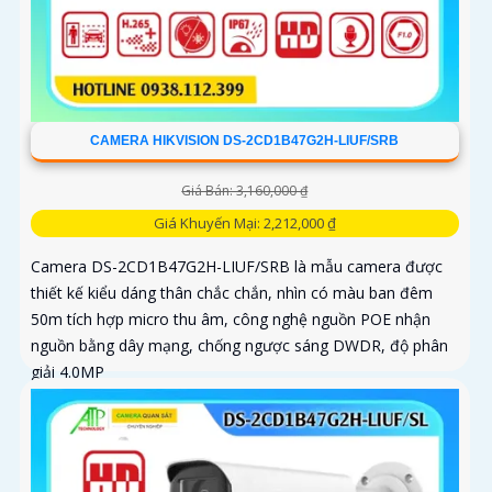
CAMERA HIKVISION DS-2CD1B47G2H-LIUF/SRB
Giá Bán: 3,160,000 ₫
Giá Khuyến Mại: 2,212,000 ₫
Camera DS-2CD1B47G2H-LIUF/SRB là mẫu camera được
thiết kế kiểu dáng thân chắc chắn, nhìn có màu ban đêm
50m tích hợp micro thu âm, công nghệ nguồn POE nhận
nguồn bằng dây mạng, chống ngược sáng DWDR, độ phân
giải 4.0MP