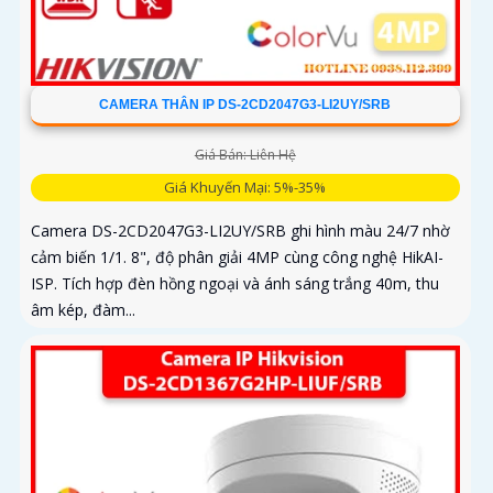
CAMERA THÂN IP DS-2CD2047G3-LI2UY/SRB
Giá Bán: Liên Hệ
Giá Khuyến Mại: 5%-35%
Camera DS-2CD2047G3-LI2UY/SRB ghi hình màu 24/7 nhờ
cảm biến 1/1. 8", độ phân giải 4MP cùng công nghệ HikAI-
ISP. Tích hợp đèn hồng ngoại và ánh sáng trắng 40m, thu
âm kép, đàm...