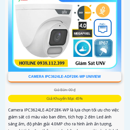
CAMERA IPC3624LE-ADF28K-WP UNIVIEW
Giá Bán: 00 ₫
Giá Khuyến Mại: 45%
Camera IPC3624LE-ADF28K-WP là lựa chọn tối ưu cho việc
giám sát có màu vào ban đêm, tích hợp 2 đèn Led ánh
sáng ấm, độ phân giải 4.0MP cho ra hình ảnh ấn tượng,