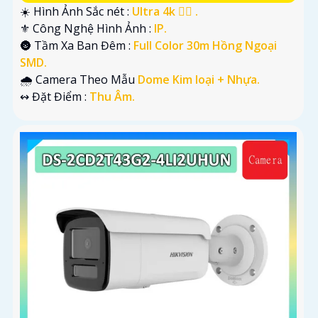
☀️ Hình Ảnh Sắc nét :
Ultra 4k 👍🏾 .
⚜️ Công Nghệ Hình Ảnh :
IP.
🌚 Tầm Xa Ban Đêm :
Full Color 30m Hồng Ngoại
SMD.
🌧️ Camera Theo Mẫu
Dome Kim loại + Nhựa.
️↭ Đặt Điểm :
Thu Âm.