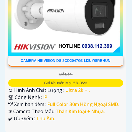
CAMERA HIKVISION DS-2CD2047G3-LI2UY/SRBHUN
Giá Bán:
Giá Khuyến Mại: 5%-35%
🔆 Hình Ành Chất Lượng :
Ultra 2k + .
🏆 Công Nghệ :
IP.
💡 Xem ban đêm :
Full Color 30m Hồng Ngoại SMD.
❄ Camera Theo Mẫu
Thân Kim loại + Nhựa.
️✔️ Ưu Điểm :
Thu Âm.