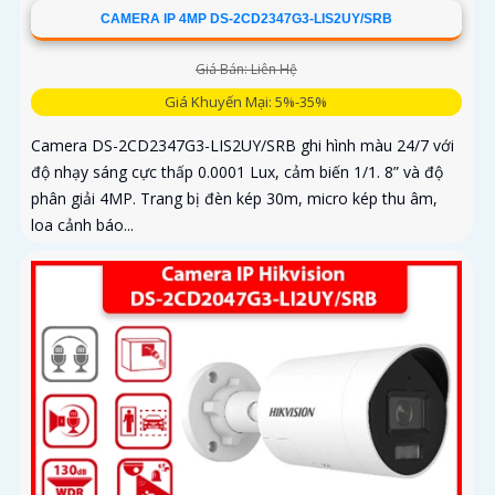
CAMERA IP 4MP DS-2CD2347G3-LIS2UY/SRB
Giá Bán: Liên Hệ
Giá Khuyến Mại: 5%-35%
Camera DS-2CD2347G3-LIS2UY/SRB ghi hình màu 24/7 với
độ nhạy sáng cực thấp 0.0001 Lux, cảm biến 1/1. 8” và độ
phân giải 4MP. Trang bị đèn kép 30m, micro kép thu âm,
loa cảnh báo...