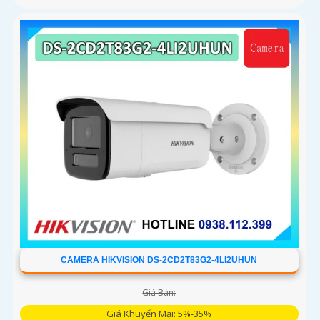
CAMERA HIKVISION DS-2CD2T83G2-4LI2UHUN
Giá Bán:
Giá Khuyến Mại: 5%-35%