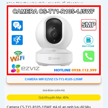
năng đàm thoại hai chiều giao tiếp dễ dàng từ xa
CAMERA WIFI EZVIZ CS-TY1-R105-1J5WF
Giá Bán: Liên Hệ
Giá Khuyến Mại: 45%
Camera CS-TY1-R105-1J5WF giá rẻ an ninh lưu dữ liệu