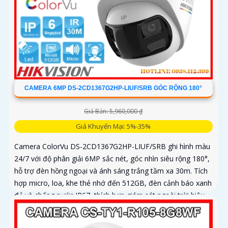
CAMERA 6MP DS-2CD1367G2HP-LIUF/SRB GÓC RỘNG 180°
Giá Bán: 5,960,000 ₫
Giá Khuyến Mại: 5%-35%
Camera ColorVu DS-2CD1367G2HP-LIUF/SRB ghi hình màu
24/7 với độ phân giải 6MP sắc nét, góc nhìn siêu rộng 180°,
hỗ trợ đèn hồng ngoại và ánh sáng trắng tầm xa 30m. Tích
hợp micro, loa, khe thẻ nhớ đến 512GB, đèn cảnh báo xanh
đỏ và chống nước IP67, thích hợp giám sát ngoài trời hiệu
quả