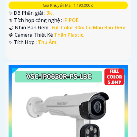
Giá Khuyến Mại: 1,190,000 ₫
✨ Độ Phân giải :
3k .
⚜️ Tích hợp công nghệ :
IP POE.
🌙 Nhìn Ban Đêm :
Full Color 30m Có Màu Ban Ðêm.
💎 Camera Thiết Kế
Thân Plastic.
️✨ Tích Hợp :
Thu Âm.