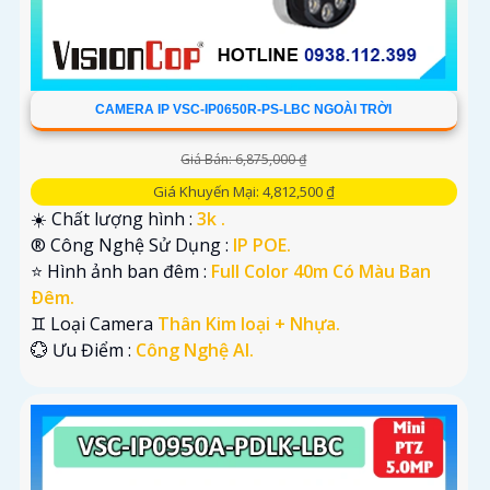
CAMERA IP VSC-IP0650R-PS-LBC NGOÀI TRỜI
Giá Bán: 6,875,000 ₫
Giá Khuyến Mại: 4,812,500 ₫
☀️ Chất lượng hình :
3k .
®️ Công Nghệ Sử Dụng :
IP POE.
⭐ Hình ảnh ban đêm :
Full Color 40m Có Màu Ban
Ðêm.
♊ Loại Camera
Thân Kim loại + Nhựa.
️💮 Ưu Điểm :
Công Nghệ AI.