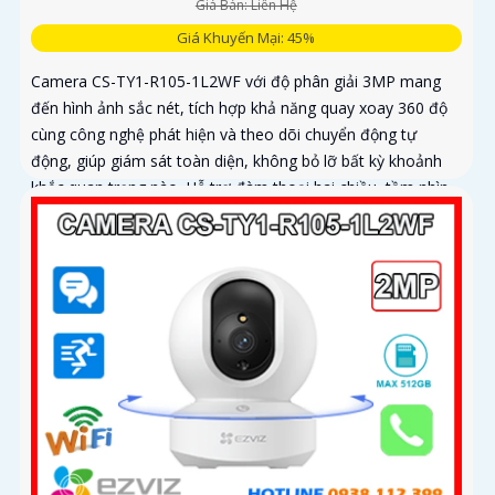
Giá Bán: Liên Hệ
Giá Khuyến Mại: 45%
Camera CS-TY1-R105-1L2WF với độ phân giải 3MP mang
đến hình ảnh sắc nét, tích hợp khả năng quay xoay 360 độ
cùng công nghệ phát hiện và theo dõi chuyển động tự
động, giúp giám sát toàn diện, không bỏ lỡ bất kỳ khoảnh
khắc quan trọng nào. Hỗ trợ đàm thoại hai chiều, tầm nhìn
hồng ngoại lên đến 10m và khe cắm thẻ nhớ dung lượng
512GB, đây chính là camera tối ưu với mức giá vô cùng hấp
dẫn