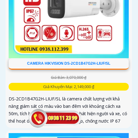
CAMERA HIKVISION DS-2CD1B47G2H-LIUF/SL
Giá Bán: 3,070,000 ₫
Giá Khuyến Mại: 2,149,000 ₫
DS-2CD1B47G2H-LIUF/SL là camera chất lượng với khả
năng giám sát có màu vào ban đêm với khoảng cách xa
50m, tích hợp công nghệ cao như phát hiện người và xe, có
thể hoạt động độc lập thẻ nhớ 512gb, chống nước IP 67