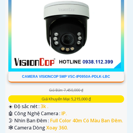
CAMERA VISIONCOP 5MP VSC-IP0950A-PDLK-LBC
Giá Bán: 7,450,000 ₫
Giá Khuyến Mại: 5,215,000 ₫
☀️ Độ sắc nét :
3k .
🤖️ Công Nghệ Camera :
IP.
🌛 Nhìn Ban Đêm :
Full Color 40m Có Màu Ban Ðêm.
🕸️ Camera Dòng
Xoay 360.