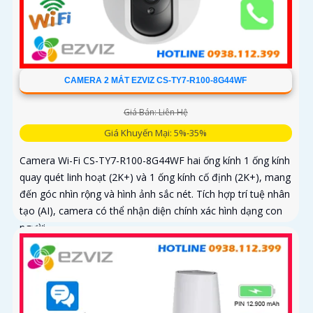
CAMERA 2 MẮT EZVIZ CS-TY7-R100-8G44WF
Giá Bán: Liên Hệ
Giá Khuyến Mại: 5%-35%
Camera Wi-Fi CS-TY7-R100-8G44WF hai ống kính 1 ống kính
quay quét linh hoạt (2K+) và 1 ống kính cố định (2K+), mang
đến góc nhìn rộng và hình ảnh sắc nét. Tích hợp trí tuệ nhân
tạo (AI), camera có thể nhận diện chính xác hình dạng con
người