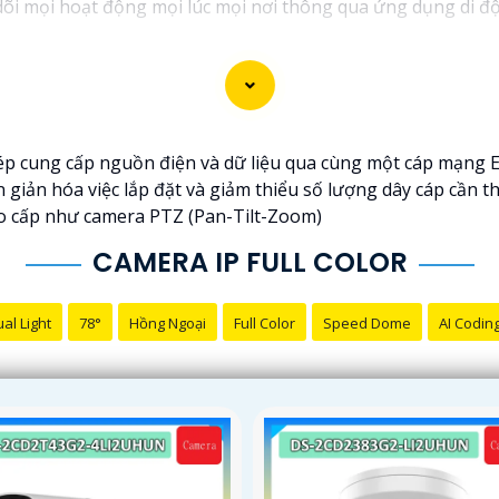
dõi mọi hoạt động mọi lúc mọi nơi thông qua ứng dụng di đ
p cung cấp nguồn điện và dữ liệu qua cùng một cáp mạng Et
n giản hóa việc lắp đặt và giảm thiểu số lượng dây cáp cần th
cao cấp như camera PTZ (Pan-Tilt-Zoom)
CAMERA IP FULL COLOR
al Light
78°
Hồng Ngoại
Full Color
Speed Dome
AI Codin