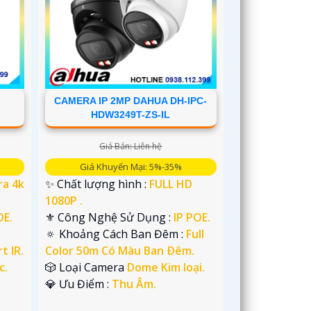
CAMERA IP 2MP DAHUA DH-IPC-
HDW3249T-ZS-IL
Giá Bán: Liên hệ
Giá Khuyến Mại: 5%-35%
ra 4k
✨ Chất lượng hình :
FULL HD
1080P .
OE.
⚜️ Công Nghệ Sử Dụng :
IP POE.
🔅 Khoảng Cách Ban Đêm :
Full
t IR.
Color 50m Có Màu Ban Ðêm.
c.
🎲 Loại Camera
Dome Kim loại.
️💎 Ưu Điểm :
Thu Âm.