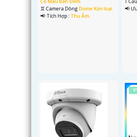
Có Màu Ban Ðêm.
↕️ C
♊ Camera Dòng
Dome Kim loại.
️📢 Ư
️📢 Tích Hợp :
Thu Âm.