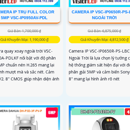
MERA IP TRỤ FULL COLOR
CAMERA IP VSC-IP0650R-PS
5MP VSC-IP0950AV-PDL
NGOÀI TRỜI
Giá Bán: 1,700,000 ₫
Giá Bán: 6,875,000 ₫
Giá Khuyến Mại: 1,190,000 ₫
Giá Khuyến Mại: 4,812,500 ₫
a quay xoay ngoài trời VSC-
Camera IP VSC-IP0650R-PS-LBC
0A-PDLKF nổi bật với độ phân
Ngoài Trời là lựa chọn lý tưởng 
5MP chuẩn nén H.265 mang lại
hệ thống giám sát hiện đại với đ
ảnh mượt mà và sắc nét. Cảm
phân giải 5MP và cảm biến Sony 
1/2. 8" CMOS giúp nhận diện ánh
8" mang lại hình ảnh rõ nét
.