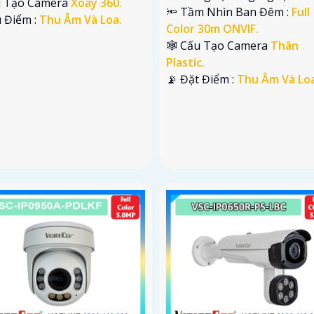
ấu Tạo Camera
Xoay 360.
🔦 Tầm Nhìn Ban Đêm :
Full
u Điểm :
Thu Âm Và Loa.
Color 30m ONVIF.
🕸️ Cấu Tạo Camera
Thân
Plastic.
️📡 Đặt Điểm :
Thu Âm Và Loa