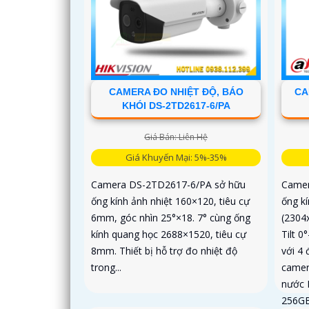
CAMERA ĐO NHIỆT ĐỘ, BÁO
CA
KHÓI DS-2TD2617-6/PA
Giá Bán: Liên Hệ
Giá Khuyến Mại: 5%-35%
Camera DS-2TD2617-6/PA sở hữu
Camer
ống kính ảnh nhiệt 160×120, tiêu cự
ống k
6mm, góc nhìn 25°×18. 7° cùng ống
(2304
kính quang học 2688×1520, tiêu cự
Tilt 
8mm. Thiết bị hỗ trợ đo nhiệt độ
với 4
trong...
camer
nước I
256GB,