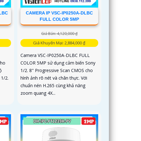
-LBC
CAMERA IP VSC-IP0250A-DLBC
FULL COLOR 5MP
Giá Bán: 4,120,000 ₫
Giá Khuyến Mại: 2,884,000 ₫
Camera VSC-IP0250A-DLBC FULL
cho
COLOR 5MP sử dụng cảm biến Sony
ộ
1/2. 8" Progressive Scan CMOS cho
1/2.
hình ảnh rõ nét và chân thực. Với
chuẩn nén H.265 cùng khả năng
zoom quang 4X...