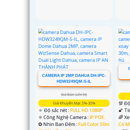
CAMERA IP 2MP DAHUA DH-IPC-
HDW3249QM-S-IL
Giá Bán: Liên hệ
💯 Độ
Giá Khuyến Mại: 5%-35%
🔅 Độ sắc nét :
FULL HD 1080P .
🌠 Tí
⚛️ Công Nghệ Camera :
IP POE.
🌈 X
❂ Nhìn Ban Đêm :
Full Color 50m
Có M