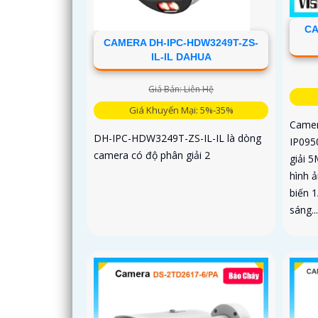
CA
CAMERA DH-IPC-HDW3249T-ZS-
IL-IL DAHUA
Giá Bán: Liên Hệ
Giá Khuyến Mại: 5%-35%
Camer
DH-IPC-HDW3249T-ZS-IL-IL là dòng
IP095
camera có độ phân giải 2
giải 
hình 
biến 
sáng..