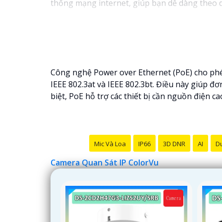
thống mạng internet, giúp bạn dễ dàng theo 
Công nghệ Power over Ethernet (PoE) cho phé
IEEE 802.3at và IEEE 802.3bt. Điều này giúp đơ
biệt, PoE hỗ trợ các thiết bị cần nguồn điện 
Mic Và Loa
IP66
3D DNR
AI
Du
Camera Quan Sát IP ColorVu