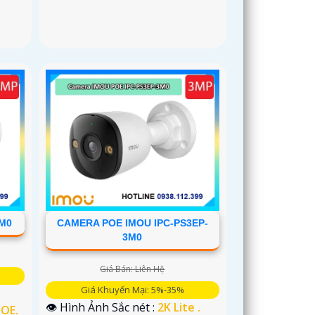
5M0
CAMERA POE IMOU IPC-PS3EP-
3M0
Giá Bán: Liên Hệ
Giá Khuyến Mại: 5%-35%
👁 Hình Ảnh Sắc nét :
2K Lite .
POE.