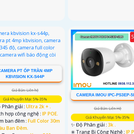
CAMERA PT ỐP TRẦN 4MP
KBVISION KX-S44P
Giá Bán: Liên hệ
CAMERA IMOU IPC-PS3EP-
Giá Khuyến Mại: 5%-35%
 Phân giải :
Ultra 2k + .
Giá Bán: Liên Hệ
ch hợp công nghệ :
IP POE.
Giá Khuyến Mại: 5%-35%
em ban đêm :
Full Color 30m
✨ Độ Phân giải :
3k .
àu Ban Ðêm.
✳️ Trang Bị Công Nghệ :
IP 