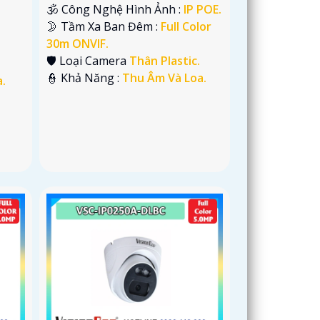
🕉️ Công Nghệ Hình Ảnh :
IP POE.
🌛 Tầm Xa Ban Đêm :
Full Color
30m ONVIF.
🛡 Loại Camera
Thân Plastic.
️👮 Khả Năng :
Thu Âm Và Loa.
.