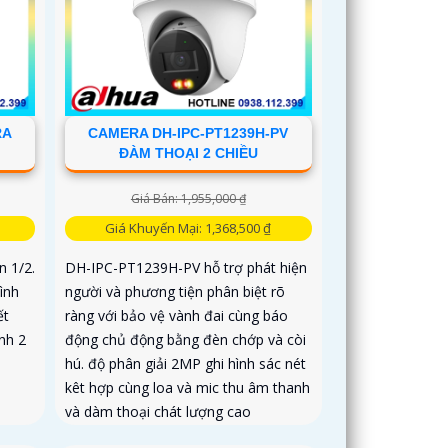
RA
CAMERA DH-IPC-PT1239H-PV
ĐÀM THOẠI 2 CHIỀU
Giá Bán: 1,955,000 ₫
Giá Khuyến Mại: 1,368,500 ₫
 1/2.
DH-IPC-PT1239H-PV hỗ trợ phát hiện
ình
người và phương tiện phân biệt rõ
ết
ràng với bảo vệ vành đai cùng báo
nh 2
động chủ động bằng đèn chớp và còi
hú. độ phân giải 2MP ghi hình sác nét
kêt hợp cùng loa và mic thu âm thanh
và dàm thoại chát lượng cao