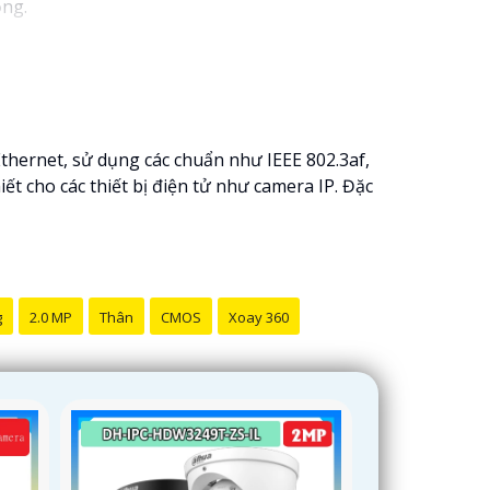
ộng.
hernet, sử dụng các chuẩn như IEEE 802.3af,
iết cho các thiết bị điện tử như camera IP. Đặc
g
2.0 MP
Thân
CMOS
Xoay 360