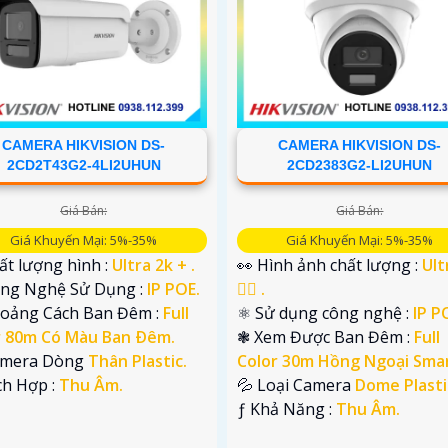
CAMERA HIKVISION DS-
CAMERA HIKVISION DS-
2CD2T43G2-4LI2UHUN
2CD2383G2-LI2UHUN
Giá Bán:
Giá Bán:
Giá Khuyến Mại: 5%-35%
Giá Khuyến Mại: 5%-35%
ất lượng hình :
Ultra 2k + .
👀 Hình ảnh chất lượng :
Ult
Công Nghệ Sử Dụng :
IP POE.
👍🏾 .
hoảng Cách Ban Đêm :
Full
⚛️ Sử dụng công nghệ :
IP P
r 80m Có Màu Ban Ðêm.
❃ Xem Được Ban Đêm :
Full
Camera Dòng
Thân Plastic.
Color 30m Hồng Ngoại Smar
ích Hợp :
Thu Âm.
💦 Loại Camera
Dome Plasti
️ƒ Khả Năng :
Thu Âm.