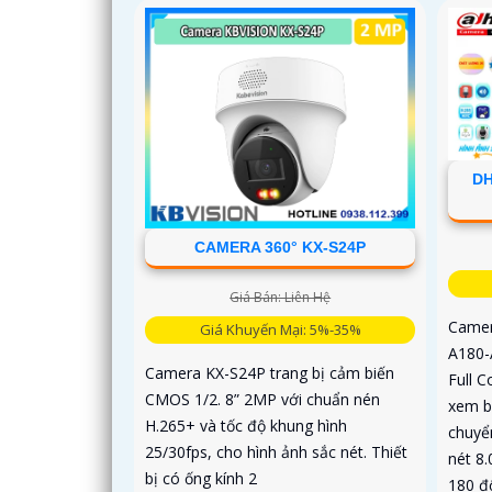
DH
CAMERA 360° KX-S24P
Giá Bán: Liên Hệ
Camer
Giá Khuyến Mại: 5%-35%
A180-
Camera KX-S24P trang bị cảm biến
Full C
CMOS 1/2. 8” 2MP với chuẩn nén
xem b
H.265+ và tốc độ khung hình
chuyể
25/30fps, cho hình ảnh sắc nét. Thiết
nét 8.
bị có ống kính 2
180 độ