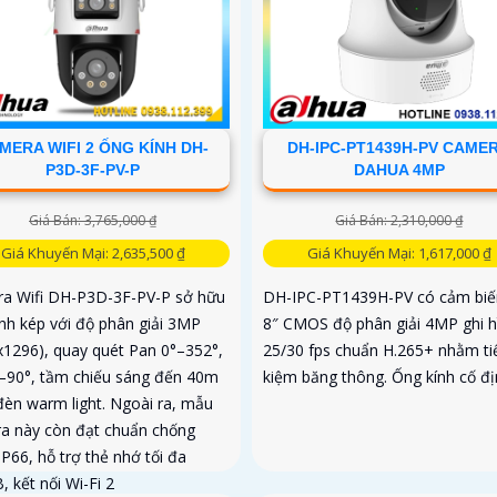
MERA WIFI 2 ỐNG KÍNH DH-
DH-IPC-PT1439H-PV CAME
P3D-3F-PV-P
DAHUA 4MP
Giá Bán: 3,765,000 ₫
Giá Bán: 2,310,000 ₫
Giá Khuyến Mại: 2,635,500 ₫
Giá Khuyến Mại: 1,617,000 ₫
a Wifi DH-P3D-3F-PV-P sở hữu
DH-IPC-PT1439H-PV có cảm biến
ính kép với độ phân giải 3MP
8″ CMOS độ phân giải 4MP ghi h
x1296), quay quét Pan 0°–352°,
25/30 fps chuẩn H.265+ nhằm ti
0°–90°, tầm chiếu sáng đến 40m
kiệm băng thông. Ống kính cố đị
 đèn warm light. Ngoài ra, mẫu
a này còn đạt chuẩn chống
P66, hỗ trợ thẻ nhớ tối đa
 kết nối Wi-Fi 2