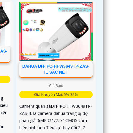
AS-
DAHUA DH-IPC-HFW3649TP-ZAS-
IL SẮC NÉT
Giá Bán:
Giá Khuyến Mại: 5%-35%
ng
siêu
Camera quan sáDH-IPC-HFW3649TP-
hiện
ZAS-IL là camera dahua trang bị độ
c
phân giải 6MP @1/2. 7" CMOS cảm
àu
biến hình ảnh Tiêu cự thay đổi 2. 7