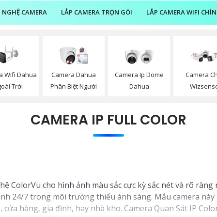
 NGHỆ CAMERA
LẮP CAMERA TRỌN GÓI
LẮP CAMERA WIFI CHÍ
 Wifi Dahua
Camera Dahua
Camera Ip Dome
Camera Ch
oài Trời
Phân Biệt Người
Dahua
Wizsens
CAMERA IP FULL COLOR
 ColorVu cho hình ảnh màu sắc cực kỳ sắc nét và rõ ràng n
nh 24/7 trong môi trường thiếu ánh sáng. Mẫu camera này đượ
 cửa hàng, gia đình, hay nhà kho. Camera Quan Sát IP Colo