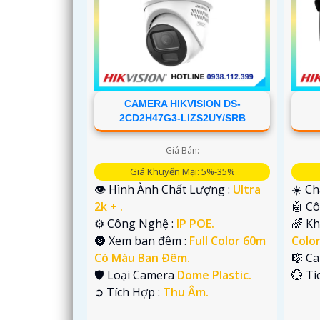
'
CAMERA HIKVISION DS-
2CD2H47G3-LIZS2UY/SRB
Giá Bán:
Giá Khuyến Mại: 5%-35%
👁 Hình Ành Chất Lượng :
Ultra
☀️ Ch
2k + .
🤖️ 
⚙ Công Nghệ :
IP POE.
🌈 K
🌚 Xem ban đêm :
Full Color 60m
Colo
Có Màu Ban Ðêm.
🎼️ 
🛡 Loại Camera
Dome Plastic.
️💮 T
️➲ Tích Hợp :
Thu Âm.