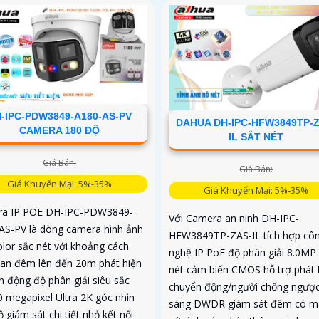
-IPC-PDW3849-A180-AS-PV
DAHUA DH-IPC-HFW3849TP-Z
CAMERA 180 ĐỘ
IL SẮT NÉT
Giá Bán:
Giá Bán:
Giá Khuyến Mại: 5%-35%
Giá Khuyến Mại: 5%-35%
a IP POE DH-IPC-PDW3849-
Với Camera an ninh DH-IPC-
AS-PV là dòng camera hình ảnh
HFW3849TP-ZAS-IL tích hợp cô
olor sắc nét với khoảng cách
nghệ IP PoE độ phân giải 8.0MP 
an đêm lên đến 20m phát hiện
nét cảm biến CMOS hỗ trợ phát 
n động độ phân giải siêu sắc
chuyển động/người chống ngượ
0 megapixel Ultra 2K góc nhìn
sáng DWDR giám sát đêm có m
 giám sát chi tiết nhỏ kết nối