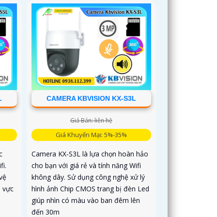
L
CAMERA KBVISION KX-S3L
Giá Bán: liên hệ
Giá Khuyến Mại: 5%-35%
c
Camera KX-S3L là lựa chọn hoàn hảo
i.
cho bạn với giá rẻ và tính năng Wifi
vệ
không dây. Sử dụng công nghệ xử lý
 vực
hình ảnh Chip CMOS trang bị đèn Led
giúp nhìn có màu vào ban đêm lên
đến 30m