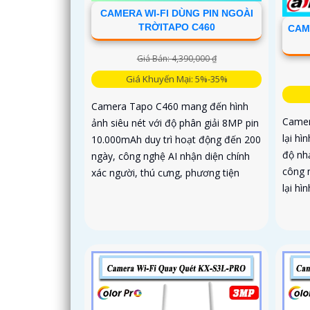
CAMERA WI-FI DÙNG PIN NGOÀI
TRỜITAPO C460
CAM
Giá Bán: 4,390,000 ₫
Giá Khuyến Mại: 5%-35%
Camera Tapo C460 mang đến hình
Camer
ảnh siêu nét với độ phân giải 8MP pin
lại hì
10.000mAh duy trì hoạt động đến 200
độ nh
ngày, công nghệ AI nhận diện chính
công 
xác người, thú cưng, phương tiện
lại hì