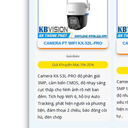
CAMERA PT WIFI KX-S3L-PRO
CA
Giá Bán:
Giá Khuyến Mại: 5%-35%
Camera KX-S3L-PRO độ phân giải
Camer
3MP, cảm biến CMOS, độ nhạy sáng
5MP t
cực thấp cho hình ảnh rõ nét ban
độ nh
đêm. Tích hợp WiFi 6, hỗ trợ Auto
siêu r
Tracking, phát hiện người và phương
hiện 
tiện, đàm thoại 2 chiều, báo động còi
tự...
hú, đèn chớp