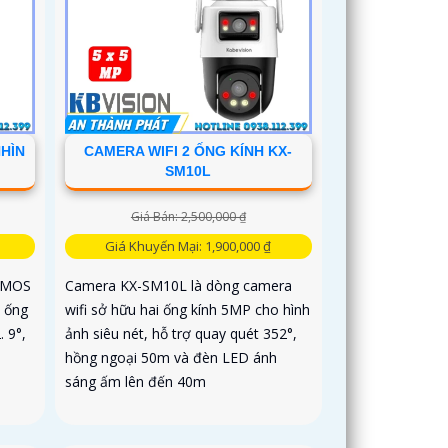
NHÌN
CAMERA WIFI 2 ỐNG KÍNH KX-
SM10L
Giá Bán: 2,500,000 ₫
Giá Khuyến Mại: 1,900,000 ₫
 CMOS
Camera KX-SM10L là dòng camera
, ống
wifi sở hữu hai ống kính 5MP cho hình
 9°,
ảnh siêu nét, hỗ trợ quay quét 352°,
hồng ngoại 50m và đèn LED ánh
sáng ấm lên đến 40m