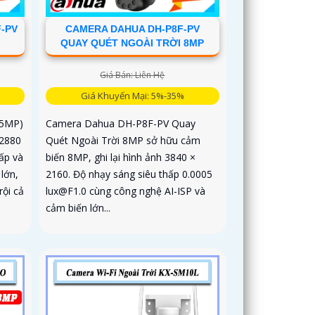
F-PV
CAMERA DAHUA DH-P8F-PV
QUAY QUÉT NGOÀI TRỜI 8MP
Giá Bán: Liên Hệ
Giá Khuyến Mại: 5%-35%
(5MP)
Camera Dahua DH-P8F-PV Quay
 2880
Quét Ngoài Trời 8MP sở hữu cảm
ấp và
biến 8MP, ghi lại hình ảnh 3840 ×
lớn,
2160. Độ nhạy sáng siêu thấp 0.0005
rội cả
lux@F1.0 cùng công nghệ AI-ISP và
cảm biến lớn...