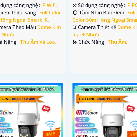
ử dụng công nghệ :
IP Wifi.
⚒ Sử dụng công nghệ :
IP P
 xem thiếu sáng :
Full Color
🌔 Tầm Nhìn Ban Đêm :
Full
Hồng Ngoại Smart IR.
Color 50m Hồng Ngoại Smar
mera Theo Mẫu
Dome Kim
♊ Camera Thiết Kế
Dome K
+ Nhựa.
loại + Nhựa.
hả Năng :
Thu Âm Và Loa.
️💫 Chức Năng :
Thu Âm.