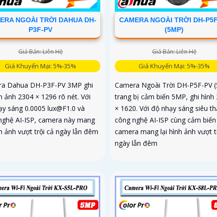
ERA NGOÀI TRỜI DAHUA DH-
CAMERA NGOÀI TRỜI DH-P5
P3F-PV
(5MP)
Giá Bán: Liên Hệ
Giá Bán: Liên Hệ
Giá Khuyến Mại: 5%-35%
Giá Khuyến Mại: 5%-35%
a Dahua DH-P3F-PV 3MP ghi
Camera Ngoài Trời DH-P5F-PV 
nh ảnh 2304 × 1296 rõ nét. Với
trang bị cảm biến 5MP, ghi hình
ạy sáng 0.0005 lux@F1.0 và
× 1620. Với độ nhạy sáng siêu th
nghệ AI-ISP, camera này mang
công nghệ AI-ISP cùng cảm biến 
nh ảnh vượt trội cả ngày lẫn đêm
camera mang lại hình ảnh vượt t
ngày lẫn đêm