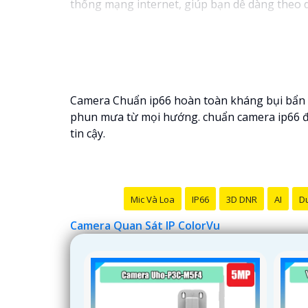
thống mạng internet, giúp bạn dễ dàng theo 
Camera Chuẩn ip66 hoàn toàn kháng bụi bẩn 
phun mưa từ mọi hướng. chuẩn camera ip66 đảm
tin cậy.
Mic Và Loa
IP66
3D DNR
AI
Du
Camera Quan Sát IP ColorVu