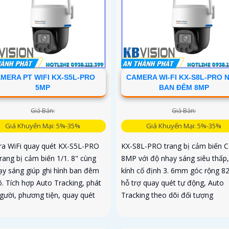
MERA PT WIFI KX-S5L-PRO
CAMERA WI-FI KX-S8L-PRO 
5MP
BAN ĐÊM 8MP
Giá Bán:
Giá Bán:
Giá Khuyến Mại: 5%-35%
Giá Khuyến Mại: 5%-35%
a WiFi quay quét KX-S5L-PRO
KX-S8L-PRO trang bị cảm biến
rang bị cảm biến 1/1. 8" cùng
8MP với độ nhạy sáng siêu thấp
ạy sáng giúp ghi hình ban đêm
kính cố định 3. 6mm góc rộng 82.
õ. Tích hợp Auto Tracking, phát
hỗ trợ quay quét tự động, Auto
người, phương tiện, quay quét
Tracking theo dõi đối tượng