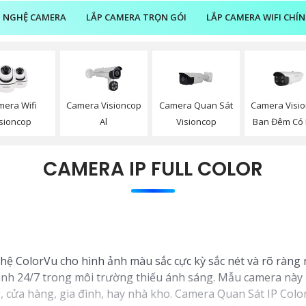
 NGHỆ CAMERA
LẮP CAMERA TRỌN GÓI
LẮP CAMERA WIFI CHÍ
mera Wifi
Camera Visioncop
Camera Quan Sát
Camera Visi
isioncop
Al
Visioncop
Ban Đêm Có
CAMERA IP FULL COLOR
 ColorVu cho hình ảnh màu sắc cực kỳ sắc nét và rõ ràng n
nh 24/7 trong môi trường thiếu ánh sáng. Mẫu camera này đượ
 cửa hàng, gia đình, hay nhà kho. Camera Quan Sát IP Colo