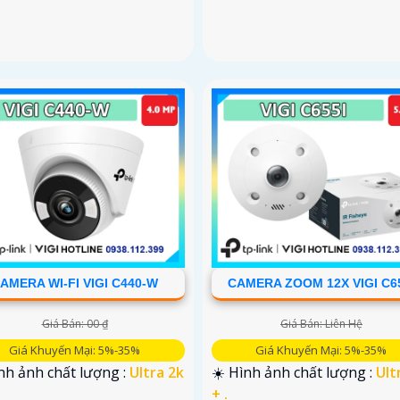
AMERA WI-FI VIGI C440-W
CAMERA ZOOM 12X VIGI C6
Giá Bán: 00 ₫
Giá Bán: Liên Hệ
Giá Khuyến Mại: 5%-35%
Giá Khuyến Mại: 5%-35%
nh ảnh chất lượng :
Ultra 2k
☀️ Hình ảnh chất lượng :
Ult
+ .