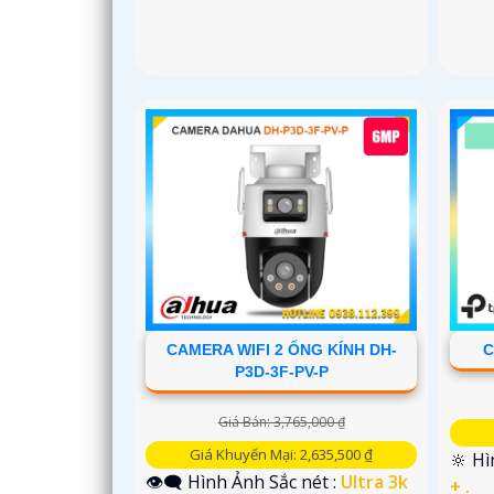
CAMERA WIFI 2 ỐNG KÍNH DH-
C
P3D-3F-PV-P
Giá Bán: 3,765,000 ₫
Giá Khuyến Mại: 2,635,500 ₫
🔆 Hì
👁️‍🗨 Hình Ảnh Sắc nét :
Ultra 3k
+ .