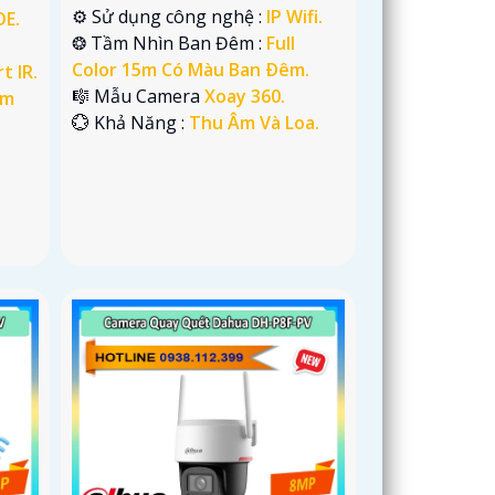
⚙ Sử dụng công nghệ :
IP Wifi.
OE.
❂ Tầm Nhìn Ban Đêm :
Full
Color 15m Có Màu Ban Ðêm.
t IR.
🎼️ Mẫu Camera
Xoay 360.
im
️💮 Khả Năng :
Thu Âm Và Loa.