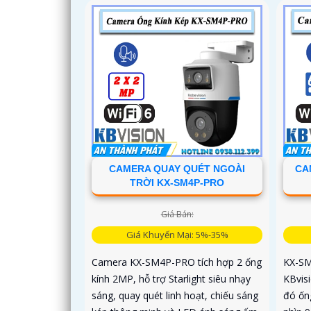
CAMERA QUAY QUÉT NGOÀI
CA
TRỜI KX-SM4P-PRO
Giá Bán:
Giá Khuyến Mại: 5%-35%
Camera KX-SM4P-PRO tích hợp 2 ống
KX-SM
kính 2MP, hỗ trợ Starlight siêu nhạy
KBvis
sáng, quay quét linh hoạt, chiếu sáng
đó ốn