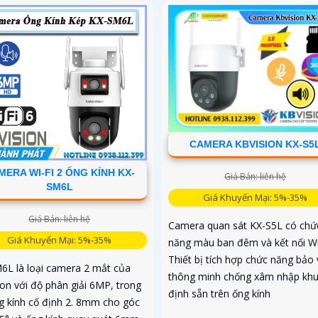
CAMERA KBVISION KX-S5
MERA WI-FI 2 ỐNG KÍNH KX-
Giá Bán: liên hệ
SM6L
Giá Khuyến Mại: 5%-35%
Giá Bán: liên hệ
Camera quan sát KX-S5L có chứ
Giá Khuyến Mại: 5%-35%
năng màu ban đêm và kết nối Wif
Thiết bị tích hợp chức năng bảo 
6L là loại camera 2 mắt của
thông minh chống xâm nhập khu
ion với độ phân giải 6MP, trong
định sẵn trên ống kính
g kính cố định 2. 8mm cho góc