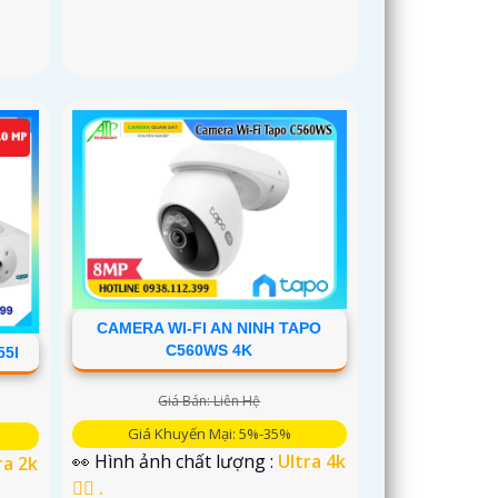
CAMERA WI-FI AN NINH TAPO
C560WS 4K
55I
Giá Bán: Liên Hệ
Giá Khuyến Mại: 5%-35%
👀 Hình ảnh chất lượng :
Ultra 4k
ra 2k
👍🏾 .