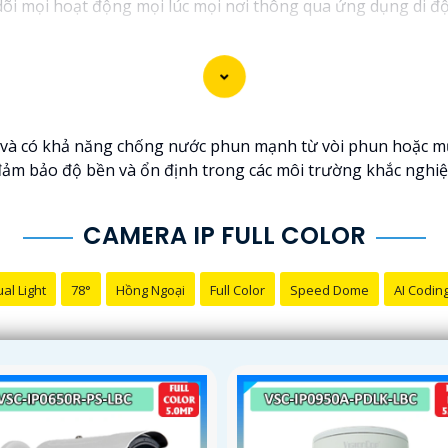
dõi mọi hoạt động mọi lúc mọi nơi thông qua ứng dụng di đ
và có khả năng chống nước phun mạnh từ vòi phun hoặc mưa
 bảo độ bền và ổn định trong các môi trường khắc nghiệt, 
CAMERA IP FULL COLOR
al Light
78°
Hồng Ngoại
Full Color
Speed Dome
AI Codin