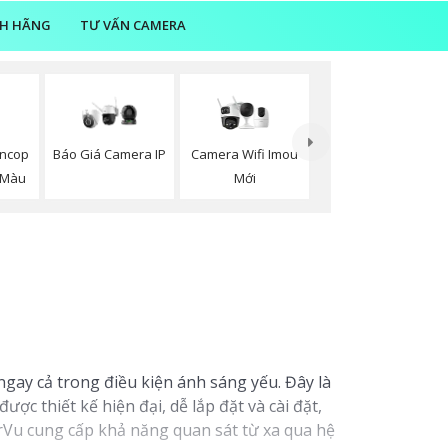
NH HÃNG
TƯ VẤN CAMERA
oncop
Camera Wifi Imou
Báo Giá Camera IP
 Màu
Mới
gay cả trong điều kiện ánh sáng yếu. Đây là
c thiết kế hiện đại, dễ lắp đặt và cài đặt,
rVu cung cấp khả năng quan sát từ xa qua hệ