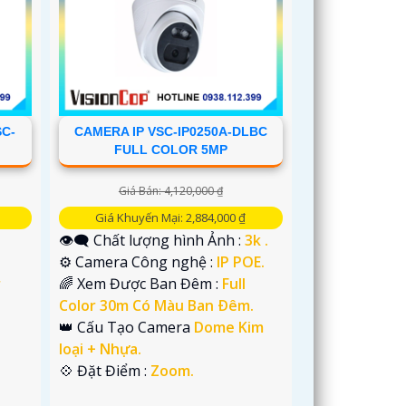
SC-
CAMERA IP VSC-IP0250A-DLBC
FULL COLOR 5MP
Giá Bán: 4,120,000 ₫
Giá Khuyến Mại: 2,884,000 ₫
👁️‍🗨 Chất lượng hình Ảnh :
3k .
⚙ Camera Công nghệ :
IP POE.
r
🌈 Xem Được Ban Đêm :
Full
Color 30m Có Màu Ban Ðêm.
👑 Cấu Tạo Camera
Dome Kim
loại + Nhựa.
️💠 Đặt Điểm :
Zoom.