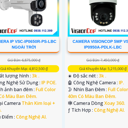
ERA IP VSC-IP0650R-PS-LBC
CAMERA VISIONCOP 5MP V
NGOÀI TRỜI
IP0950A-PDLK-LBC
Giá Bán: 6,875,000 ₫
Giá Bán: 7,450,000 ₫
Giá Khuyến Mại: 4,812,500 ₫
Giá Khuyến Mại: 5,215,000 ₫
ất lượng hình :
3k .
☀️ Độ sắc nét :
3k .
ông Nghệ Sử Dụng :
IP POE.
🤖️ Công Nghệ Camera :
IP.
nh ảnh ban đêm :
Full Color
🌛 Nhìn Ban Đêm :
Full Colo
Có Màu Ban Ðêm.
40m Có Màu Ban Ðêm.
ại Camera
Thân Kim loại +
🕸️ Camera Dòng
Xoay 360.
.
️ƒ Tích Hợp :
Công Nghệ AI.
u Điểm :
Công Nghệ AI.