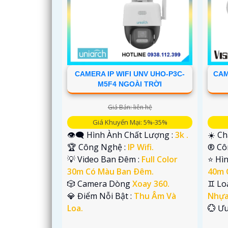
'
CAMERA IP WIFI UNV UHO-P3C-
CAM
M5F4 NGOÀI TRỜI
Giá Bán: liên hệ
Giá Khuyến Mại: 5%-35%
👁️‍🗨 Hình Ành Chất Lượng :
3k .
☀️ Ch
🏆 Công Nghệ :
IP Wifi.
®️ C
💡 Video Ban Đêm :
Full Color
⭐ Hì
30m Có Màu Ban Ðêm.
40m 
🎲 Camera Dòng
Xoay 360.
♊ Lo
️💎 Điểm Nỗi Bật :
Thu Âm Và
Nhựa
Loa.
️💮 Ư