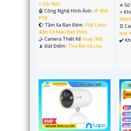
+ Sắc Nét .
✳️ S
🤖️ Công Nghệ Hình Ảnh :
IP Wifi
⭐ Khi
POE.
30m 
🌔 Tầm Xa Ban Đêm :
Full Color
♊ Ca
40m Có Màu Ban Ðêm.
loại 
🤹 Camera Thiết Kế
Xoay 360.
️✔️ K
️📡 Đặt Điểm :
Thu Âm Và Loa.