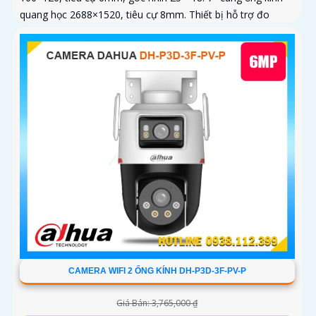
quang học 2688×1520, tiêu cự 8mm. Thiết bị hỗ trợ đo
nhiệt độ trong...
CAMERA WIFI 2 ỐNG KÍNH DH-P3D-3F-PV-P
Giá Bán: 3,765,000 ₫