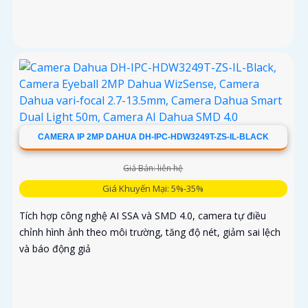
CAMERA IP 2MP DAHUA DH-IPC-HDW3249T-ZS-IL-BLACK
Giá Bán: liên hệ
Giá Khuyến Mại: 5%-35%
Tích hợp công nghệ AI SSA và SMD 4.0, camera tự điều
chỉnh hình ảnh theo môi trường, tăng độ nét, giảm sai lệch
và báo động giả