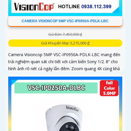
CAMERA VISIONCOP 5MP VSC-IP0950A-PDLK-LBC
Giá Bán: 7,450,000 ₫
Giá Khuyến Mại: 5,215,000 ₫
Camera Visioncop 5MP VSC-IP0950A-PDLK-LBC mang đến
trải nghiệm quan sát chi tiết với cảm biến Sony 1/2. 8” cho
hình ảnh rõ nét cả ngày lẫn đêm. Zoom quang 4X cùng khả
năng xoay...