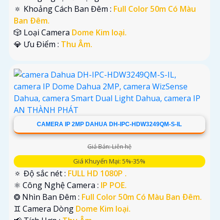
🔅 Khoảng Cách Ban Đêm :
Full Color 50m Có Màu
Ban Ðêm.
🎲 Loại Camera
Dome Kim loại.
️💎 Ưu Điểm :
Thu Âm.
CAMERA IP 2MP DAHUA DH-IPC-HDW3249QM-S-IL
Giá Bán: Liên hệ
Giá Khuyến Mại: 5%-35%
🔅 Độ sắc nét :
FULL HD 1080P .
⚛️ Công Nghệ Camera :
IP POE.
❂ Nhìn Ban Đêm :
Full Color 50m Có Màu Ban Ðêm.
♊ Camera Dòng
Dome Kim loại.