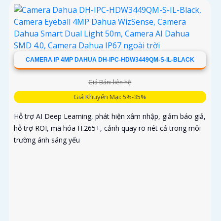
CAMERA IP 4MP DAHUA DH-IPC-HDW3449QM-S-IL-BLACK
Giá Bán: liên hệ
Giá Khuyến Mại: 5%-35%
Hỗ trợ AI Deep Learning, phát hiện xâm nhập, giảm báo giả,
hỗ trợ ROI, mã hóa H.265+, cảnh quay rõ nét cả trong môi
trường ánh sáng yếu