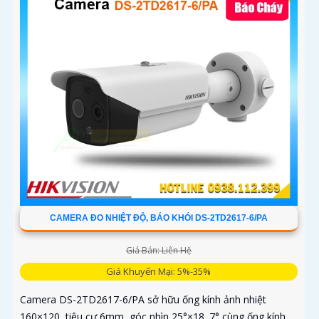
CAMERA ĐO NHIỆT ĐỘ, BÁO KHÓI DS-2TD2617-6/PA
Giá Bán: Liên Hệ
Giá Khuyến Mại: 5%-35%
Camera DS-2TD2617-6/PA sở hữu ống kính ảnh nhiệt
160×120, tiêu cự 6mm, góc nhìn 25°×18. 7° cùng ống kính