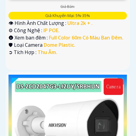
Giá Bán:
Giá Khuyến Mại: 5%-35%
👁 Hình Ành Chất Lượng :
Ultra 2k + .
⚙ Công Nghệ :
IP POE.
🌚 Xem ban đêm :
Full Color 60m Có Màu Ban Ðêm.
🛡 Loại Camera
Dome Plastic.
️➲ Tích Hợp :
Thu Âm.