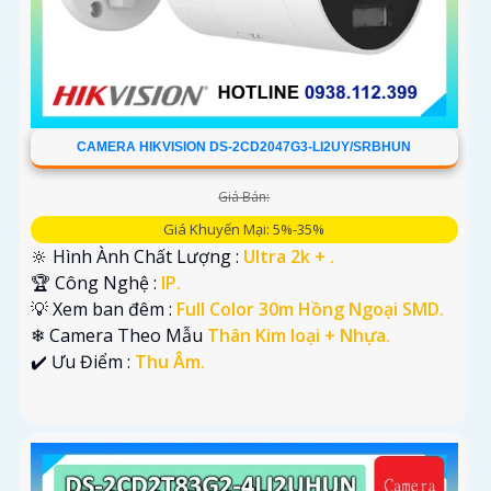
CAMERA HIKVISION DS-2CD2047G3-LI2UY/SRBHUN
Giá Bán:
Giá Khuyến Mại: 5%-35%
🔆 Hình Ành Chất Lượng :
Ultra 2k + .
🏆 Công Nghệ :
IP.
💡 Xem ban đêm :
Full Color 30m Hồng Ngoại SMD.
❄ Camera Theo Mẫu
Thân Kim loại + Nhựa.
️✔️ Ưu Điểm :
Thu Âm.