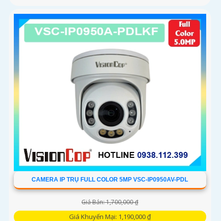
CAMERA IP TRỤ FULL COLOR 5MP VSC-IP0950AV-PDL
Giá Bán: 1,700,000 ₫
Giá Khuyến Mại: 1,190,000 ₫