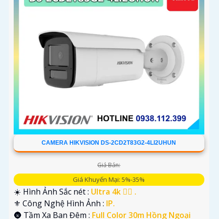
CAMERA HIKVISION DS-2CD2T83G2-4LI2UHUN
Giá Bán:
Giá Khuyến Mại: 5%-35%
☀️ Hình Ảnh Sắc nét :
Ultra 4k 👍🏾 .
⚜️ Công Nghệ Hình Ảnh :
IP.
🌚 Tầm Xa Ban Đêm :
Full Color 30m Hồng Ngoại