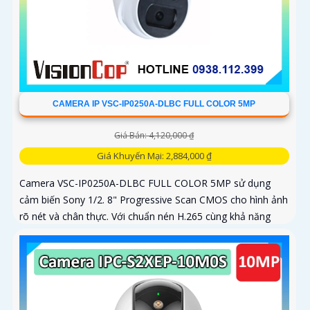
CAMERA IP VSC-IP0250A-DLBC FULL COLOR 5MP
Giá Bán: 4,120,000 ₫
Giá Khuyến Mại: 2,884,000 ₫
Camera VSC-IP0250A-DLBC FULL COLOR 5MP sử dụng
cảm biến Sony 1/2. 8" Progressive Scan CMOS cho hình ảnh
rõ nét và chân thực. Với chuẩn nén H.265 cùng khả năng
zoom quang 4X...