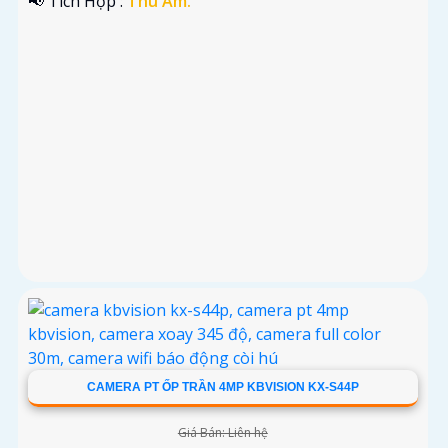
️📢 Tích Hợp :
Thu Âm.
CAMERA PT ỐP TRẦN 4MP KBVISION KX-S44P
Giá Bán: Liên hệ