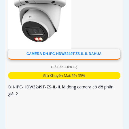
CAMERA DH-IPC-HDW3249T-ZS-IL-IL DAHUA
Giá Bán: Liên Hệ
Giá Khuyến Mại: 5%-35%
DH-IPC-HDW3249T-ZS-IL-IL là dòng camera có độ phân
giải 2