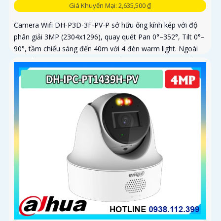
Giá Khuyến Mại: 2,635,500 ₫
Camera Wifi DH-P3D-3F-PV-P sở hữu ống kính kép với độ
phân giải 3MP (2304x1296), quay quét Pan 0°–352°, Tilt 0°–
90°, tầm chiếu sáng đến 40m với 4 đèn warm light. Ngoài
ra, mẫu camera này còn đạt chuẩn chống nước IP66, hỗ trợ
thẻ nhớ tối đa 256GB, kết nối Wi-Fi 2