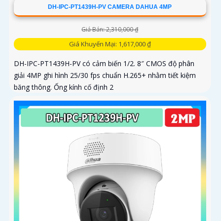
DH-IPC-PT1439H-PV CAMERA DAHUA 4MP
Giá Bán: 2,310,000 ₫
Giá Khuyến Mại: 1,617,000 ₫
DH-IPC-PT1439H-PV có cảm biến 1/2. 8″ CMOS độ phân
giải 4MP ghi hình 25/30 fps chuẩn H.265+ nhằm tiết kiệm
băng thông. Ống kính cố định 2