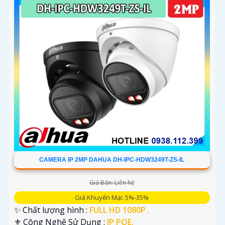
CAMERA IP 2MP DAHUA DH-IPC-HDW3249T-ZS-IL
Giá Bán: Liên hệ
Giá Khuyến Mại: 5%-35%
✨ Chất lượng hình :
FULL HD 1080P .
⚜️ Công Nghệ Sử Dụng :
IP POE.