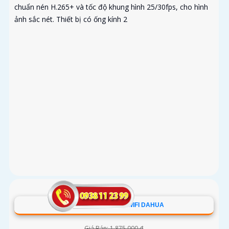
chuẩn nén H.265+ và tốc độ khung hình 25/30fps, cho hình
ảnh sắc nét. Thiết bị có ống kính 2
DH-T5A-PV CAMERA WIFI DAHUA
Giá Bán: 1,875,000 ₫