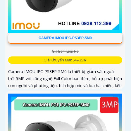
CAMERA IMOU IPC-PS3EP-5M0
Giá Bán: Liên Hệ
Giá Khuyến Mại: 5%-35%
Camera IMOU IPC-PS3EP-5M0 là thiết bị giám sát ngoài
trời 5MP với công nghệ Full Color ban đêm, hỗ trợ phát hiện
con người và phương tiện, tích hợp mic và loa hai chiều, kết
nối PoE tiện lợi, phù hợp cho gia đình, cửa hàng và văn
phòng