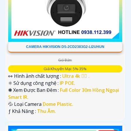
CAMERA HIKVISION DS-2CD2383G2-LI2UHUN
Giá Bán:
Giá Khuyến Mại: 5%-35%
👀 Hình ảnh chất lượng :
Ultra 4k 👍🏾 .
⚛️ Sử dụng công nghệ :
IP POE.
❃ Xem Được Ban Đêm :
Full Color 30m Hồng Ngoại
Smart IR.
💦 Loại Camera
Dome Plastic.
️ƒ Khả Năng :
Thu Âm.