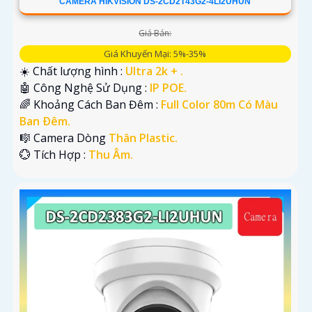
CAMERA HIKVISION DS-2CD2T43G2-4LI2UHUN
Giá Bán:
Giá Khuyến Mại: 5%-35%
☀️ Chất lượng hình :
Ultra 2k + .
🤖️ Công Nghệ Sử Dụng :
IP POE.
🌈 Khoảng Cách Ban Đêm :
Full Color 80m Có Màu
Ban Ðêm.
🎼️ Camera Dòng
Thân Plastic.
️💮 Tích Hợp :
Thu Âm.