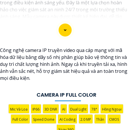
trong điều kiện ánh sáng yếu. Đây là một lựa chọn hoàn
hảo cho việc giám sát an ninh 24/7 trong môi trường thiếu
ánh sáng. Mẫu camera này được thiết kế hiện đại, dễ lắp
đặt và cài đặt, phù hợp với nhiều không gian như văn
phòng, cửa hàng, gia đình, hay nhà kho. Camera Quan Sát
IP ColorVu cung cấp khả năng quan sát từ xa qua hệ thống
mạng internet, giúp bạn dễ dàng theo dõi mọi hoạt động
Công nghệ camera IP truyền video qua cáp mạng với mã
mọi lúc mọi nơi thông qua ứng dụng di động.
hóa dữ liệu bằng dãy số nhị phân giúp bảo vệ thông tin và
duy trì chất lượng hình ảnh. Ngay cả khi truyền tải xa, hình
ảnh vẫn sắc nét, hỗ trợ giám sát hiệu quả và an toàn trong
mọi điều kiện.
CAMERA IP FULL COLOR
'
Mic Và Loa
IP66
3D DNR
AI
Dual Light
78°
Hồng Ngoại
Full Color
Speed Dome
AI Coding
2.0 MP
Thân
CMOS
Xoay 360