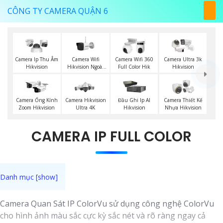
CÔNG TY CAMERA QUẬN 6
Camera Wifi
Camera Ip Thu Âm
Camera Wifi 360
Camera Ultra 3k
Hikvision Ngoài
Hikvision
Full Color Hik
Hikvision
Trời
Camera Ống Kính
Camera Hikvision
Đầu Ghi Ip AI
Camera Thiết Kế
Zoom Hikvision
Ultra 4K
Hikvision
Nhựa Hikvision
CAMERA IP FULL COLOR
Camera Quan Sát IP ColorVu sử dụng công nghệ ColorVu
cho hình ảnh màu sắc cực kỳ sắc nét và rõ ràng ngay cả