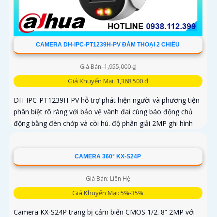
CAMERA DH-IPC-PT1239H-PV ĐÀM THOẠI 2 CHIỀU
Giá Bán: 1,955,000 ₫
Giá Khuyến Mại: 1,368,500 ₫
DH-IPC-PT1239H-PV hỗ trợ phát hiện người và phương tiện
phân biệt rõ ràng với bảo vệ vành đai cùng báo động chủ
động bằng đèn chớp và còi hú. độ phân giải 2MP ghi hình
sác nét kêt hợp cùng loa và mic thu âm thanh và dàm thoại
chát lượng cao
CAMERA 360° KX-S24P
Giá Bán: Liên Hệ
Giá Khuyến Mại: 5%-35%
Camera KX-S24P trang bị cảm biến CMOS 1/2. 8” 2MP với