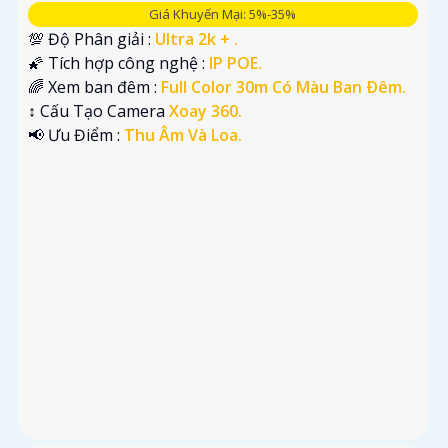
Giá Khuyến Mại: 5%-35%
💯 Độ Phân giải :
Ultra 2k + .
🌠 Tích hợp công nghệ :
IP POE.
🌈 Xem ban đêm :
Full Color 30m Có Màu Ban Ðêm.
↕️ Cấu Tạo Camera
Xoay 360.
️📢 Ưu Điểm :
Thu Âm Và Loa.