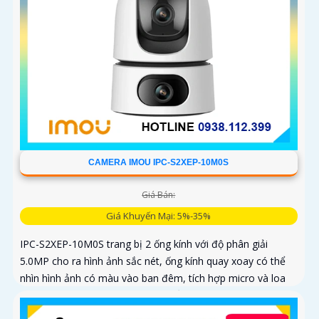
CAMERA IMOU IPC-S2XEP-10M0S
Giá Bán:
Giá Khuyến Mại: 5%-35%
IPC-S2XEP-10M0S trang bị 2 ống kính với độ phân giải
5.0MP cho ra hình ảnh sắc nét, ống kính quay xoay có thể
nhìn hình ảnh có màu vào ban đêm, tích hợp micro và loa
giúp đàm thoại 2 chiều, trang bị cổng LAN cắm mạng trực
tiếp nâng cao độ ổn định