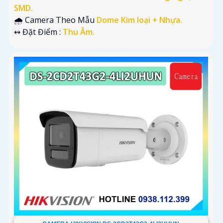
SMD.
🌧️ Camera Theo Mẫu
Dome Kim loại + Nhựa.
️↭ Đặt Điểm :
Thu Âm.