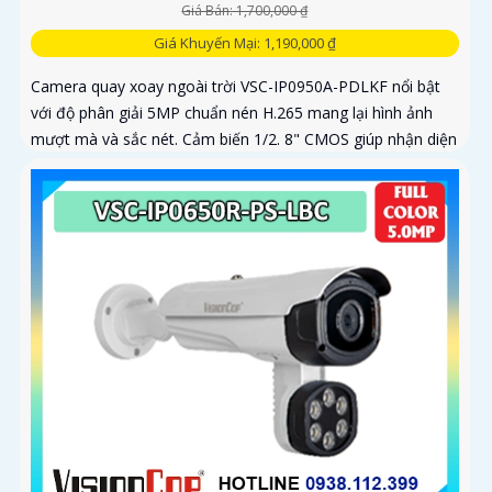
Giá Bán: 1,700,000 ₫
Giá Khuyến Mại: 1,190,000 ₫
Camera quay xoay ngoài trời VSC-IP0950A-PDLKF nổi bật
với độ phân giải 5MP chuẩn nén H.265 mang lại hình ảnh
mượt mà và sắc nét. Cảm biến 1/2. 8" CMOS giúp nhận diện
ánh sáng...