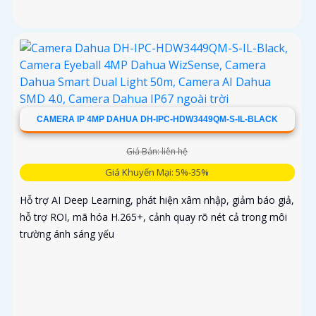
CAMERA IP 4MP DAHUA DH-IPC-HDW3449QM-S-IL-BLACK
Giá Bán: liên hệ
Giá Khuyến Mại: 5%-35%
Hỗ trợ AI Deep Learning, phát hiện xâm nhập, giảm báo giả,
hỗ trợ ROI, mã hóa H.265+, cảnh quay rõ nét cả trong môi
trường ánh sáng yếu