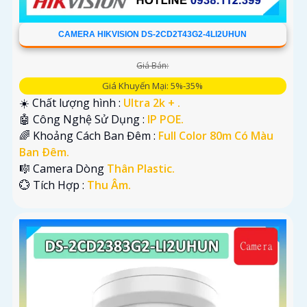
CAMERA HIKVISION DS-2CD2T43G2-4LI2UHUN
Giá Bán:
Giá Khuyến Mại: 5%-35%
☀️ Chất lượng hình :
Ultra 2k + .
🤖️ Công Nghệ Sử Dụng :
IP POE.
🌈 Khoảng Cách Ban Đêm :
Full Color 80m Có Màu
Ban Ðêm.
🎼️ Camera Dòng
Thân Plastic.
️💮 Tích Hợp :
Thu Âm.