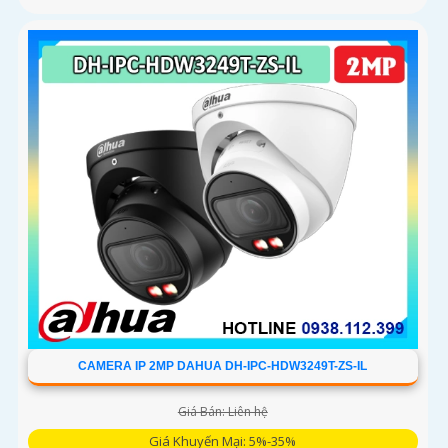
CAMERA IP 2MP DAHUA DH-IPC-HDW3249T-ZS-IL
Giá Bán: Liên hệ
Giá Khuyến Mại: 5%-35%