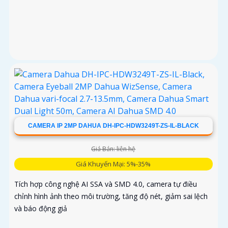
CAMERA IP 2MP DAHUA DH-IPC-HDW3249T-ZS-IL-BLACK
Giá Bán: liên hệ
Giá Khuyến Mại: 5%-35%
Tích hợp công nghệ AI SSA và SMD 4.0, camera tự điều
chỉnh hình ảnh theo môi trường, tăng độ nét, giảm sai lệch
và báo động giả