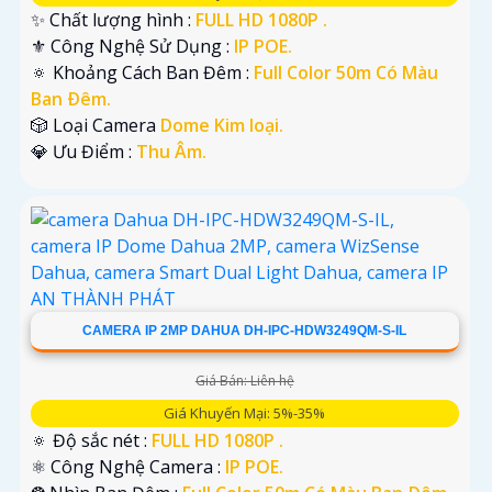
✨ Chất lượng hình :
FULL HD 1080P .
⚜️ Công Nghệ Sử Dụng :
IP POE.
🔅 Khoảng Cách Ban Đêm :
Full Color 50m Có Màu
Ban Ðêm.
🎲 Loại Camera
Dome Kim loại.
️💎 Ưu Điểm :
Thu Âm.
CAMERA IP 2MP DAHUA DH-IPC-HDW3249QM-S-IL
Giá Bán: Liên hệ
Giá Khuyến Mại: 5%-35%
🔅 Độ sắc nét :
FULL HD 1080P .
⚛️ Công Nghệ Camera :
IP POE.