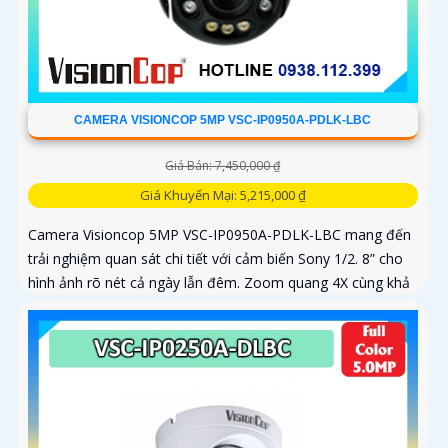
CAMERA VISIONCOP 5MP VSC-IP0950A-PDLK-LBC
Giá Bán: 7,450,000 ₫
Giá Khuyến Mại: 5,215,000 ₫
Camera Visioncop 5MP VSC-IP0950A-PDLK-LBC mang đến
trải nghiệm quan sát chi tiết với cảm biến Sony 1/2. 8” cho
hình ảnh rõ nét cả ngày lẫn đêm. Zoom quang 4X cùng khả
năng xoay...