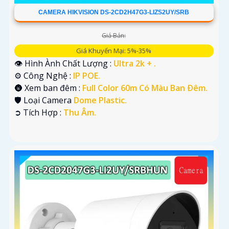
CAMERA HIKVISION DS-2CD2H47G3-LIZS2UY/SRB
Giá Bán:
Giá Khuyến Mại: 5%-35%
👁 Hình Ành Chất Lượng :
Ultra 2k + .
⚙ Công Nghệ :
IP POE.
🌚 Xem ban đêm :
Full Color 60m Có Màu Ban Ðêm.
🛡 Loại Camera
Dome Plastic.
️➲ Tích Hợp :
Thu Âm.