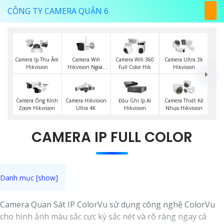
CÔNG TY CAMERA QUẬN 6
Camera Wifi
Camera Ip Thu Âm
Camera Wifi 360
Camera Ultra 3k
Hikvision Ngoài
Hikvision
Full Color Hik
Hikvision
Trời
Camera Ống Kính
Camera Hikvision
Đầu Ghi Ip AI
Camera Thiết Kế
Zoom Hikvision
Ultra 4K
Hikvision
Nhựa Hikvision
CAMERA IP FULL COLOR
Camera Quan Sát IP ColorVu sử dụng công nghệ ColorVu
cho hình ảnh màu sắc cực kỳ sắc nét và rõ ràng ngay cả