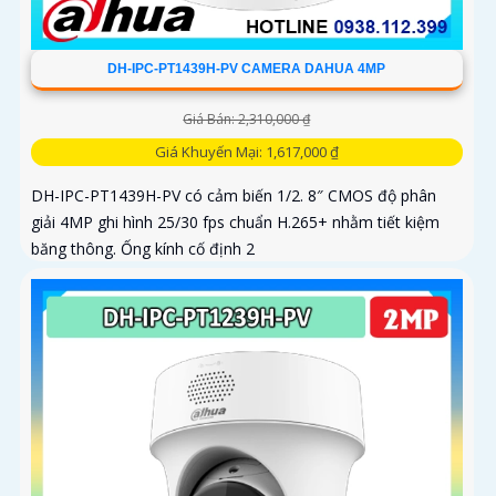
DH-IPC-PT1439H-PV CAMERA DAHUA 4MP
Giá Bán: 2,310,000 ₫
Giá Khuyến Mại: 1,617,000 ₫
DH-IPC-PT1439H-PV có cảm biến 1/2. 8″ CMOS độ phân
giải 4MP ghi hình 25/30 fps chuẩn H.265+ nhằm tiết kiệm
băng thông. Ống kính cố định 2