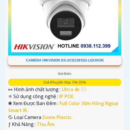
CAMERA HIKVISION DS-2CD2383G2-LI2UHUN
Giá Bán:
Giá Khuyến Mại: 5%-35%
👀 Hình ảnh chất lượng :
Ultra 4k 👍🏾 .
⚛️ Sử dụng công nghệ :
IP POE.
❃ Xem Được Ban Đêm :
Full Color 30m Hồng Ngoại
Smart IR.
💦 Loại Camera
Dome Plastic.
️ƒ Khả Năng :
Thu Âm.