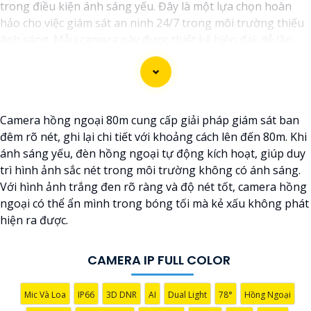
trong điều kiện ánh sáng yếu. Đây là một lựa chọn hoàn
hảo cho việc giám sát an ninh 24/7 trong môi trường thiếu
ánh sáng. Mẫu camera này được thiết kế hiện đại, dễ lắp
đặt và cài đặt, phù hợp với nhiều không gian như văn
phòng, cửa hàng, gia đình, hay nhà kho. Camera Quan Sát
IP ColorVu cung cấp khả năng quan sát từ xa qua hệ thống
mạng internet, giúp bạn dễ dàng theo dõi mọi hoạt động
Camera hồng ngoại 80m cung cấp giải pháp giám sát ban
mọi lúc mọi nơi thông qua ứng dụng di động.
đêm rõ nét, ghi lại chi tiết với khoảng cách lên đến 80m. Khi
ánh sáng yếu, đèn hồng ngoại tự động kích hoạt, giúp duy
trì hình ảnh sắc nét trong môi trường không có ánh sáng.
Với hình ảnh trắng đen rõ ràng và độ nét tốt, camera hồng
ngoại có thể ẩn mình trong bóng tối mà kẻ xấu không phát
hiện ra được.
CAMERA IP FULL COLOR
'
Mic Và Loa
IP66
3D DNR
AI
Dual Light
78°
Hồng Ngoại