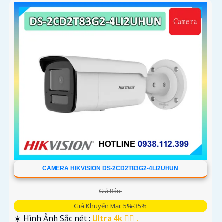
CAMERA HIKVISION DS-2CD2T83G2-4LI2UHUN
Giá Bán:
Giá Khuyến Mại: 5%-35%
☀️ Hình Ảnh Sắc nét :
Ultra 4k 👍🏾 .