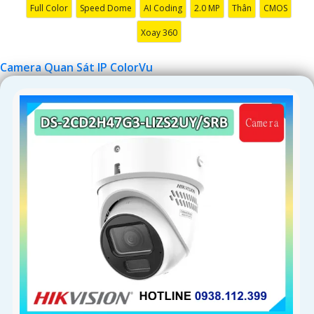
Full Color
Speed Dome
AI Coding
2.0 MP
Thân
CMOS
Xoay 360
Camera Quan Sát IP ColorVu