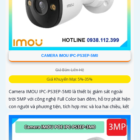
CAMERA IMOU IPC-PS3EP-5M0
Giá Bán: Liên Hệ
Giá Khuyến Mại: 5%-35%
Camera IMOU IPC-PS3EP-5M0 là thiết bị giám sát ngoài
trời 5MP với công nghệ Full Color ban đêm, hỗ trợ phát hiện
con người và phương tiện, tích hợp mic và loa hai chiều, kết
nối PoE tiện lợi, phù hợp cho gia đình, cửa hàng và văn
phòng