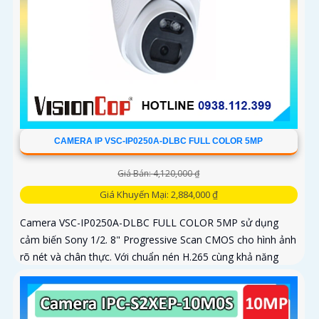
CAMERA IP VSC-IP0250A-DLBC FULL COLOR 5MP
Giá Bán: 4,120,000 ₫
Giá Khuyến Mại: 2,884,000 ₫
Camera VSC-IP0250A-DLBC FULL COLOR 5MP sử dụng
cảm biến Sony 1/2. 8" Progressive Scan CMOS cho hình ảnh
rõ nét và chân thực. Với chuẩn nén H.265 cùng khả năng
zoom quang 4X...