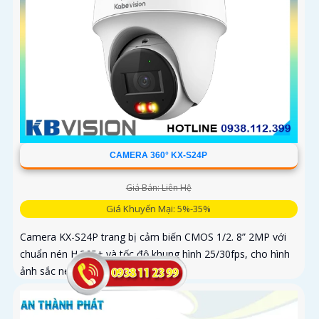
CAMERA 360° KX-S24P
Giá Bán: Liên Hệ
Giá Khuyến Mại: 5%-35%
Camera KX-S24P trang bị cảm biến CMOS 1/2. 8” 2MP với
chuẩn nén H.265+ và tốc độ khung hình 25/30fps, cho hình
ảnh sắc nét. Thiết bị có ống kính 2