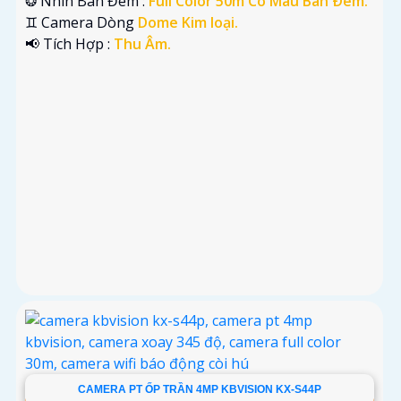
❂ Nhìn Ban Đêm :
Full Color 50m Có Màu Ban Ðêm.
♊ Camera Dòng
Dome Kim loại.
️📢 Tích Hợp :
Thu Âm.
CAMERA PT ỐP TRẦN 4MP KBVISION KX-S44P