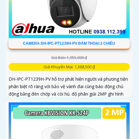
CAMERA DH-IPC-PT1239H-PV ĐÀM THOẠI 2 CHIỀU
Giá Bán: 1,955,000 ₫
Giá Khuyến Mại: 1,368,500 ₫
DH-IPC-PT1239H-PV hỗ trợ phát hiện người và phương tiện
phân biệt rõ ràng với bảo vệ vành đai cùng báo động chủ
động bằng đèn chớp và còi hú. độ phân giải 2MP ghi hình
sác nét kêt hợp cùng loa và mic thu âm thanh và dàm thoại
chát lượng cao