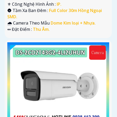
⚜️ Công Nghệ Hình Ảnh :
IP.
🌚 Tầm Xa Ban Đêm :
Full Color 30m Hồng Ngoại
SMD.
🌧️ Camera Theo Mẫu
Dome Kim loại + Nhựa.
️↭ Đặt Điểm :
Thu Âm.