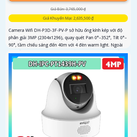
Giá Bán: 3,765,000 ₫
Giá Khuyến Mại: 2,635,500 ₫
Camera Wifi DH-P3D-3F-PV-P sở hữu ống kính kép với độ
phân giải 3MP (2304x1296), quay quét Pan 0°–352°, Tilt 0°–
90°, tầm chiếu sáng đến 40m với 4 đèn warm light. Ngoài
ra, mẫu camera này còn đạt chuẩn chống nước IP66, hỗ trợ
thẻ nhớ tối đa 256GB, kết nối Wi-Fi 2