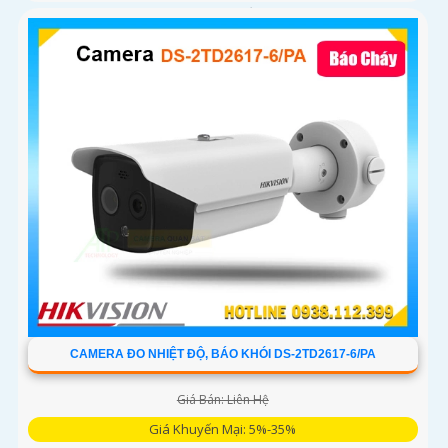
giúp đàm thoại 2 chiều, trang bị cổng LAN cắm mạng trực
tiếp nâng cao độ ổn định
CAMERA ĐO NHIỆT ĐỘ, BÁO KHÓI DS-2TD2617-6/PA
Giá Bán: Liên Hệ
Giá Khuyến Mại: 5%-35%