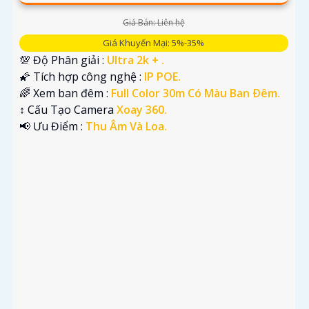
Giá Bán: Liên hệ
Giá Khuyến Mại: 5%-35%
💯 Độ Phân giải :
Ultra 2k + .
🌠 Tích hợp công nghệ :
IP POE.
🌈 Xem ban đêm :
Full Color 30m Có Màu Ban Ðêm.
↕️ Cấu Tạo Camera
Xoay 360.
️📢 Ưu Điểm :
Thu Âm Và Loa.