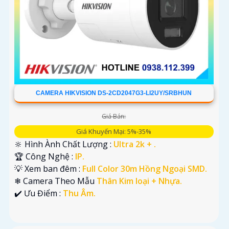
CAMERA HIKVISION DS-2CD2047G3-LI2UY/SRBHUN
Giá Bán:
Giá Khuyến Mại: 5%-35%
🔆 Hình Ành Chất Lượng :
Ultra 2k + .
🏆 Công Nghệ :
IP.
💡 Xem ban đêm :
Full Color 30m Hồng Ngoại SMD.
❄ Camera Theo Mẫu
Thân Kim loại + Nhựa.
️✔️ Ưu Điểm :
Thu Âm.