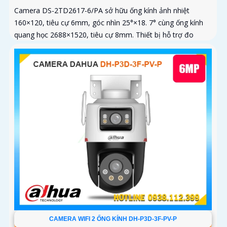
Camera DS-2TD2617-6/PA sở hữu ống kính ảnh nhiệt
160×120, tiêu cự 6mm, góc nhìn 25°×18. 7° cùng ống kính
quang học 2688×1520, tiêu cự 8mm. Thiết bị hỗ trợ đo
nhiệt độ trong...
CAMERA WIFI 2 ỐNG KÍNH DH-P3D-3F-PV-P