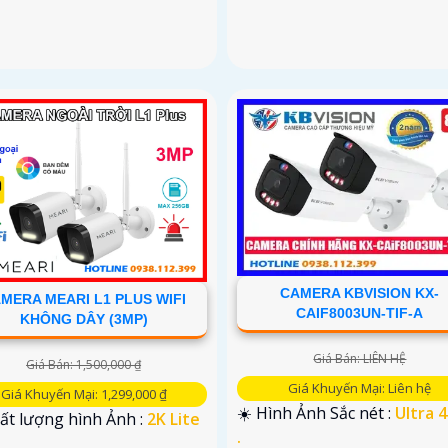
CAMERA KBVISION KX-
MERA MEARI L1 PLUS WIFI
CAIF8003UN-TIF-A
KHÔNG DÂY (3MP)
Giá Bán: LIÊN HỆ
Giá Bán: 1,500,000 ₫
Giá Khuyến Mại: Liên hệ
Giá Khuyến Mại: 1,299,000 ₫
☀️ Hình Ảnh Sắc nét :
Ultra 4k
ất lượng hình Ảnh :
2K Lite
.