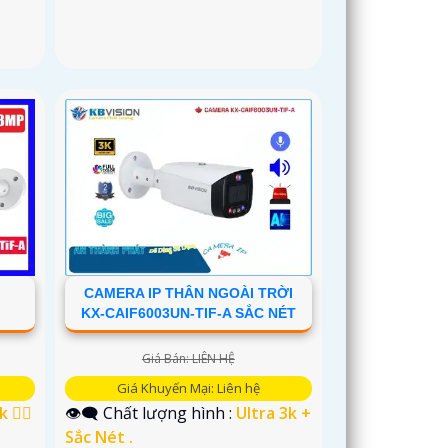
CAMERA IP THÂN NGOÀI TRỜI
KX-CAIF6003UN-TIF-A SẮC NÉT
Giá Bán: LIÊN HỆ
Giá Khuyến Mại: Liên hệ
 👍🏾
👁️‍🗨 Chất lượng hình :
Ultra 3k +
Sắc Nét .