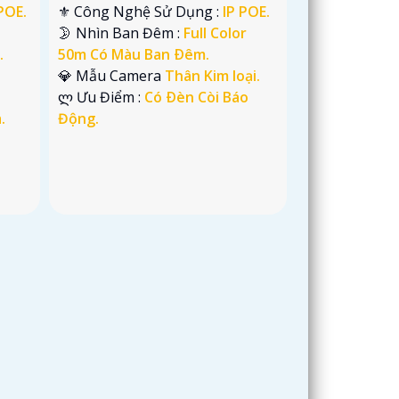
POE.
⚜️ Công Nghệ Sử Dụng :
IP POE.
🌛 Nhìn Ban Đêm :
Full Color
.
50m Có Màu Ban Ðêm.
💎 Mẫu Camera
Thân Kim loại.
️ლ Ưu Điểm :
Có Ðèn Còi Báo
.
Động.