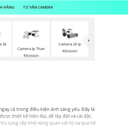
NH HÃNG
TƯ VẤN CAMERA
a 3k
Camera 2k Ip
Camera Ip Than
n
Kbvision
Kbvision
gay cả trong điều kiện ánh sáng yếu. Đây là
c thiết kế hiện đại, dễ lắp đặt và cài đặt,
rVu cung cấp khả năng quan sát từ xa qua hệ