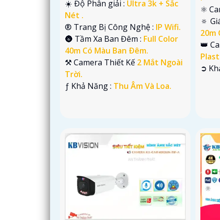
☀️ Độ Phân giải :
Ultra 3k + Sắc
⚛️ C
Nét .
🔅 G
®️ Trang Bị Công Nghệ :
IP Wifi.
20m 
🌚 Tầm Xa Ban Đêm :
Full Color
👑 C
40m Có Màu Ban Ðêm.
Plast
⚒ Camera Thiết Kế
2 Mắt Ngoài
️➲ K
Trời.
️ƒ Khả Năng :
Thu Âm Và Loa.