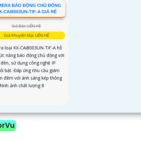
MERA BÁO ĐỘNG CHỦ ĐỘNG
X-CAI8003UN-TIF-A GIÁ RẺ
Giá Bán: LIÊN HỆ
Giá Khuyến Mại: LIÊN HỆ
a loại KX-CAi8003UN-TiF-A hỗ
hức năng báo động chủ động với
à đèn, sử dụng công nghệ IP
ổi bật. Đáp ứng nhu cầu giám
an đêm với ánh sáng kép thông
 hình ảnh chất lượng 8
orVu