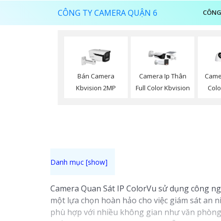
CÔNG TY CAMERA QUẬN 6
CÔNG
Bán Camera
Camera Ip Thân
Camer
Kbvision 2MP
Full Color Kbvision
Colo
Camera Quan Sát IP ColorVu sử dụng công nghệ
một lựa chọn hoàn hảo cho việc giám sát an ni
phù hợp với nhiều không gian như văn phòng,