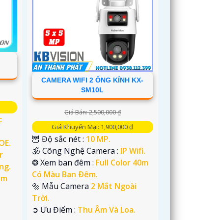
CAMERA WIFI 2 ỐNG KÍNH KX-
SM10L
Giá Bán: 2,500,000 ₫
c
Giá Khuyến Mại: 1,900,000 ₫
🦉 Độ sắc nét :
10 MP.
OE.
🕉️ Công Nghệ Camera :
IP Wifi.
r
❂ Xem ban đêm :
Full Color 40m
ng.
Có Màu Ban Ðêm.
im
🔩 Mẫu Camera
2 Mắt Ngoài
Trời.
️➲ Ưu Điểm :
Thu Âm Và Loa.