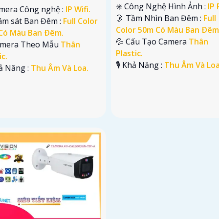
✳️ Công Nghệ Hình Ảnh :
IP 
amera Công nghệ :
IP Wifi.
🌛 Tầm Nhìn Ban Đêm :
Full
iám sát Ban Đêm :
Full Color
Color 50m Có Màu Ban Ðêm
Có Màu Ban Ðêm.
💦 Cấu Tạo Camera
Thân
amera Theo Mẫu
Thân
Plastic.
ic.
️🎙 Khả Năng :
Thu Âm Và Loa
hả Năng :
Thu Âm Và Loa.