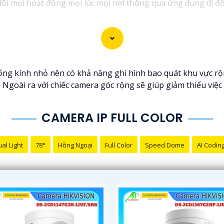
dõi mọi hoạt động mọi lúc mọi nơi thông qua ứng dụng di đ
ống kính nhỏ nên có khả năng ghi hình bao quát khu vực rộ
 Ngoài ra với chiếc camera góc rộng sẽ giúp giảm thiểu việc 
CAMERA IP FULL COLOR
al Light
78°
Hồng Ngoại
Full Color
Speed Dome
AI Codin