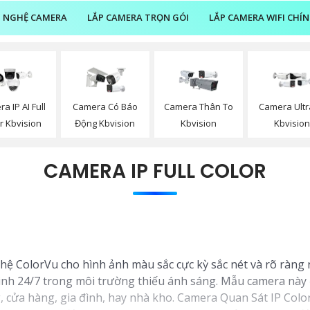
 NGHỆ CAMERA
LẮP CAMERA TRỌN GÓI
LẮP CAMERA WIFI CHÍ
a IP AI Full
Camera Có Báo
Camera Thân To
Camera Ultr
r Kbvision
Động Kbvision
Kbvision
Kbvisio
CAMERA IP FULL COLOR
 ColorVu cho hình ảnh màu sắc cực kỳ sắc nét và rõ ràng n
nh 24/7 trong môi trường thiếu ánh sáng. Mẫu camera này đượ
 cửa hàng, gia đình, hay nhà kho. Camera Quan Sát IP Colo