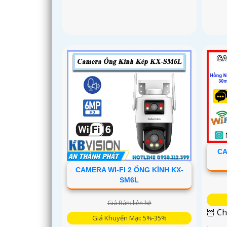
CA
CAMERA WI-FI 2 ỐNG KÍNH KX-
SM6L
Giá Bán: liên hệ
🦉 Ch
Giá Khuyến Mại: 5%-35%
.