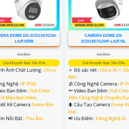
ERA DOME DS-2CD1347G3H-
CAMERA DOME DS-
LIUF/SRB
2CD1367G2HP-LIUF/SL
Giá Bán:
Giá Bán:
Giá Khuyến Mại: 5%-35%
Giá Khuyến Mại: 5%-35%
ình Ành Chất Lượng :
Ultra
🔅 Độ sắc nét :
Ultra 3k + Sắ
.
Nét .
ông Nghệ :
IP POE.
🕉️ Công Nghệ Camera :
IP P
deo Ban Đêm :
Full Color
🔦 Video Ban Đêm :
Full Colo
Có Màu Ban Ðêm.
30m Công Nghệ Chuyên Dụ
hiết Kế Camera
Dome Kim
🐜 Cấu Tạo Camera
Dome K
loại.
ểm Nỗi Bật :
Thu Âm.
️📢 Ưu Điểm :
Công Nghệ AI.