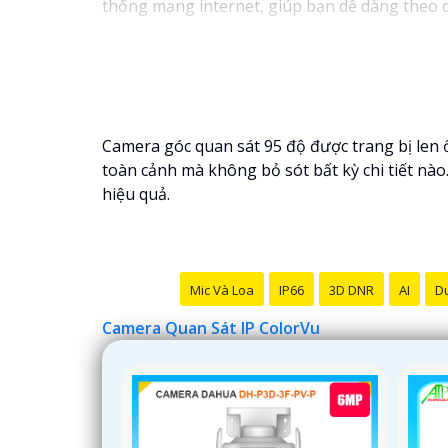
thống mạng internet, giúp bạn dễ dàng theo 
Camera góc quan sát 95 độ được trang bị len 
toàn cảnh mà không bỏ sót bất kỳ chi tiết nào.
hiệu quả.
Mic Và Loa
IP66
3D DNR
AI
Du
Camera Quan Sát IP ColorVu