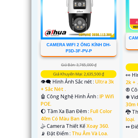
'
CAM
CAMERA WIFI 2 ỐNG KÍNH DH-
P3D-3F-PV-P
Giá Bán: 3,765,000 ₫
Giá Khuyến Mại: 2,635,500 ₫
👀 H
👁️‍🗨 Hình Ảnh Sắc nét :
Ultra 3k
2k + 
+ Sắc Nét .
®️ C
🤖️ Công Nghệ Hình Ảnh :
IP Wifi
❃ Vi
POE.
30m 
🌔 Tầm Xa Ban Đêm :
Full Color
🐉️ T
40m Có Màu Ban Ðêm.
loại.
🤹 Camera Thiết Kế
Xoay 360.
️↭ Đi
️📡 Đặt Điểm :
Thu Âm Và Loa.