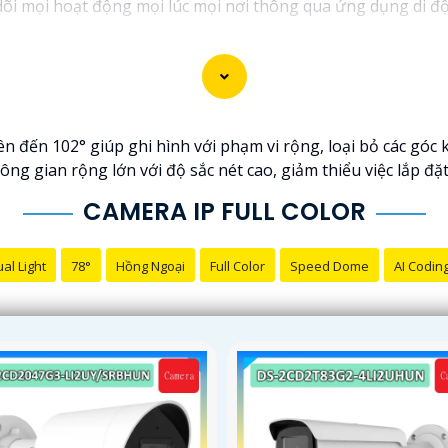
dõi mọi hoạt động mọi lúc mọi nơi thông qua ứng dụng di đ
 đến 102° giúp ghi hình với phạm vi rộng, loại bỏ các góc k
ông gian rộng lớn với độ sắc nét cao, giảm thiểu việc lắp đặ
CAMERA IP FULL COLOR
al Light
78°
Hồng Ngoại
Full Color
Speed Dome
AI Codin