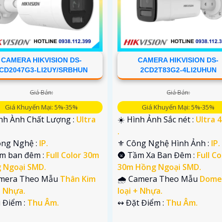
CAMERA HIKVISION DS-
CAMERA HIKVISION DS-
CD2047G3-LI2UY/SRBHUN
2CD2T83G2-4LI2UHUN
Giá Bán:
Giá Bán:
Giá Khuyến Mại: 5%-35%
Giá Khuyến Mại: 5%-35%
ình Ành Chất Lượng :
Ultra
☀️ Hình Ảnh Sắc nét :
Ultra 4k
.
.
ông Nghệ :
IP.
⚜️ Công Nghệ Hình Ảnh :
IP.
em ban đêm :
Full Color 30m
🌚 Tầm Xa Ban Đêm :
Full Co
 Ngoại SMD.
30m Hồng Ngoại SMD.
mera Theo Mẫu
Thân Kim
🌧️ Camera Theo Mẫu
Dome
+ Nhựa.
loại + Nhựa.
u Điểm :
Thu Âm.
️↭ Đặt Điểm :
Thu Âm.