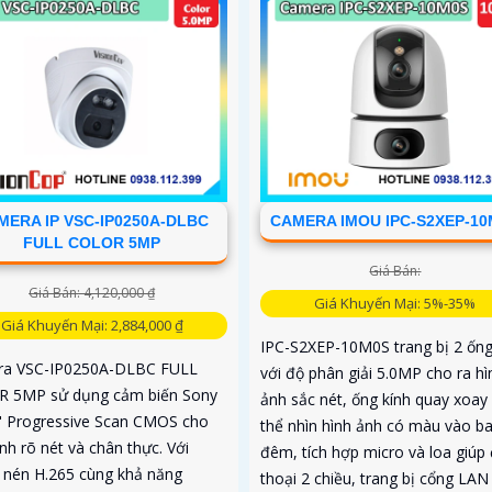
MERA IP VSC-IP0250A-DLBC
CAMERA IMOU IPC-S2XEP-1
FULL COLOR 5MP
Giá Bán:
Giá Bán: 4,120,000 ₫
Giá Khuyến Mại: 5%-35%
Giá Khuyến Mại: 2,884,000 ₫
IPC-S2XEP-10M0S trang bị 2 ống
a VSC-IP0250A-DLBC FULL
với độ phân giải 5.0MP cho ra hì
 5MP sử dụng cảm biến Sony
ảnh sắc nét, ống kính quay xoay
8" Progressive Scan CMOS cho
thể nhìn hình ảnh có màu vào b
nh rõ nét và chân thực. Với
đêm, tích hợp micro và loa giú
 nén H.265 cùng khả năng
thoại 2 chiều, trang bị cổng LA