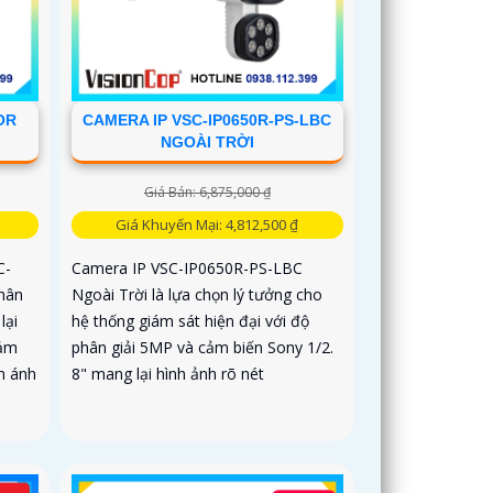
OR
CAMERA IP VSC-IP0650R-PS-LBC
NGOÀI TRỜI
Giá Bán: 6,875,000 ₫
Giá Khuyến Mại: 4,812,500 ₫
C-
Camera IP VSC-IP0650R-PS-LBC
hân
Ngoài Trời là lựa chọn lý tưởng cho
lại
hệ thống giám sát hiện đại với độ
Cảm
phân giải 5MP và cảm biến Sony 1/2.
n ánh
8" mang lại hình ảnh rõ nét