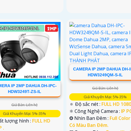
CAMERA IP 2MP DAHUA DH-I
HDW3249QM-S-IL
ERA IP 2MP DAHUA DH-IPC-
Giá Bán: Liên hệ
HDW3249T-ZS-IL
Giá Khuyến Mại: 5%-35%
🔅 Độ sắc nét :
FULL HD 1080
Giá Bán: Liên hệ
⚛️ Công Nghệ Camera :
IP P
Giá Khuyến Mại: 5%-35%
❂ Nhìn Ban Đêm :
Full Colo
t lượng hình :
FULL HD
Có Màu Ban Ðêm.
 .