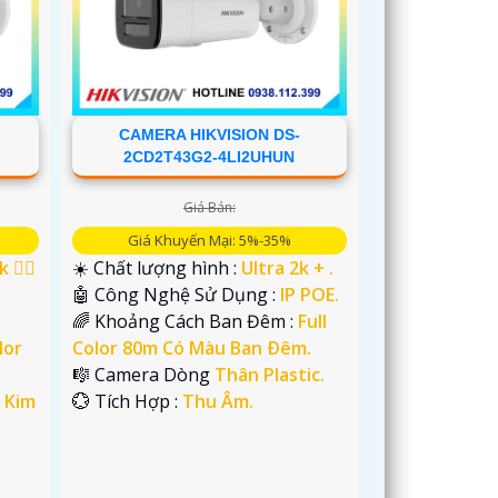
CAMERA HIKVISION DS-
2CD2T43G2-4LI2UHUN
Giá Bán:
Giá Khuyến Mại: 5%-35%
 👍🏾
☀️ Chất lượng hình :
Ultra 2k + .
🤖️ Công Nghệ Sử Dụng :
IP POE.
🌈 Khoảng Cách Ban Đêm :
Full
lor
Color 80m Có Màu Ban Ðêm.
🎼️ Camera Dòng
Thân Plastic.
 Kim
️💮 Tích Hợp :
Thu Âm.