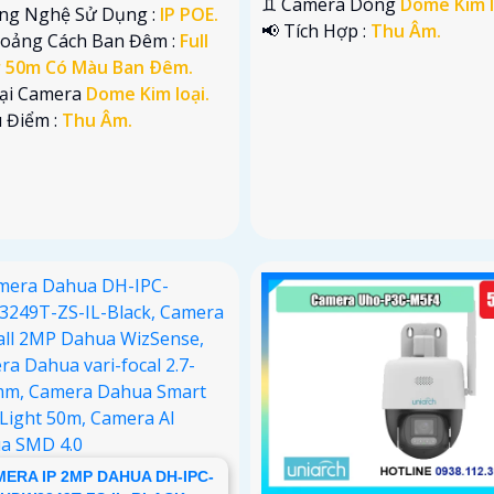
♊ Camera Dòng
Dome Kim l
ông Nghệ Sử Dụng :
IP POE.
️📢 Tích Hợp :
Thu Âm.
hoảng Cách Ban Đêm :
Full
r 50m Có Màu Ban Ðêm.
oại Camera
Dome Kim loại.
u Điểm :
Thu Âm.
ERA IP 2MP DAHUA DH-IPC-