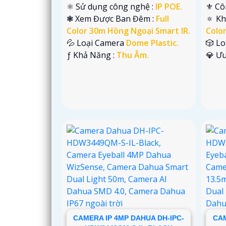
⚛️ Sử dụng công nghệ :
IP POE.
⚜️ C
❃ Xem Được Ban Đêm :
Full
🔅 K
Color 30m Hồng Ngoại Smart IR.
Colo
💦 Loại Camera
Dome Plastic.
🎲 L
️ƒ Khả Năng :
Thu Âm.
️💎 Ư
CAMERA IP 4MP DAHUA DH-IPC-
CAM