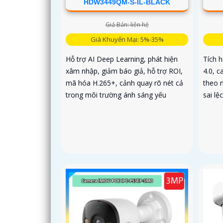
HDW3449QM-S-IL-BLACK
Giá Bán: liên hệ
Giá Khuyến Mại: 5%-35%
Hỗ trợ AI Deep Learning, phát hiện
Tích 
xâm nhập, giảm báo giả, hỗ trợ ROI,
4.0, c
mã hóa H.265+, cảnh quay rõ nét cả
theo 
trong môi trường ánh sáng yếu
sai lệ