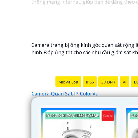
thống mạng internet, giúp bạn dễ dàng theo 
Camera trang bị ống kính góc quan sát rộng lên
hình. Đáp ứng tốt cho các nhu cầu giám sát kh
Mic Và Loa
IP66
3D DNR
AI
Du
Camera Quan Sát IP ColorVu