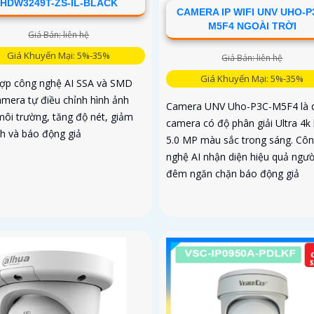
HDW3249T-ZS-IL-BLACK
CAMERA IP WIFI UNV UHO-P
M5F4 NGOÀI TRỜI
Giá Bán: liên hệ
Giá Khuyến Mại: 5%-35%
Giá Bán: liên hệ
Giá Khuyến Mại: 5%-35%
hợp công nghệ AI SSA và SMD
amera tự điều chỉnh hình ảnh
Camera UNV Uho-P3C-M5F4 là 
môi trường, tăng độ nét, giảm
camera có độ phân giải Ultra 4k l
ch và báo động giả
5.0 MP màu sắc trong sáng. Cô
nghệ AI nhận diện hiệu quả ngườ
đêm ngăn chặn báo động giả