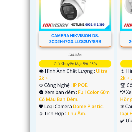
'
CAMERA HIKVISION DS-
2CD2H47G3-LIZS2UY/SRB
2
Giá Bán:
Giá Khuyến Mại: 5%-35%
👁 Hình Ành Chất Lượng :
Ultra
🔆 H
2k + .
2k + 
⚙ Công Nghệ :
IP POE.
🏆 C
🌚 Xem ban đêm :
Full Color 60m
💡 X
Có Màu Ban Ðêm.
Hồng
🛡 Loại Camera
Dome Plastic.
❄ Ca
️➲ Tích Hợp :
Thu Âm.
loại 
️✔️ Ư