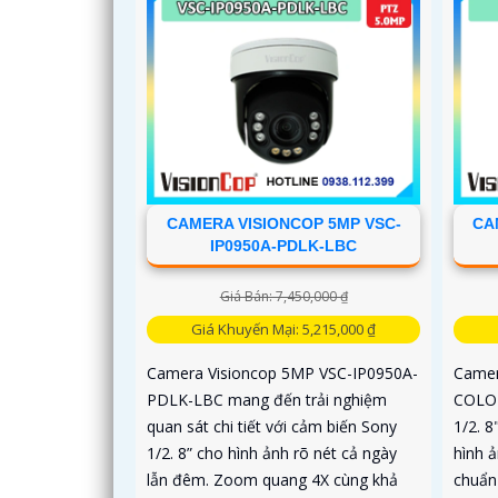
CAMERA VISIONCOP 5MP VSC-
CA
IP0950A-PDLK-LBC
Giá Bán: 7,450,000 ₫
Giá Khuyến Mại: 5,215,000 ₫
Camera Visioncop 5MP VSC-IP0950A-
Camer
PDLK-LBC mang đến trải nghiệm
COLOR
quan sát chi tiết với cảm biến Sony
1/2. 
1/2. 8” cho hình ảnh rõ nét cả ngày
hình ả
lẫn đêm. Zoom quang 4X cùng khả
chuẩn