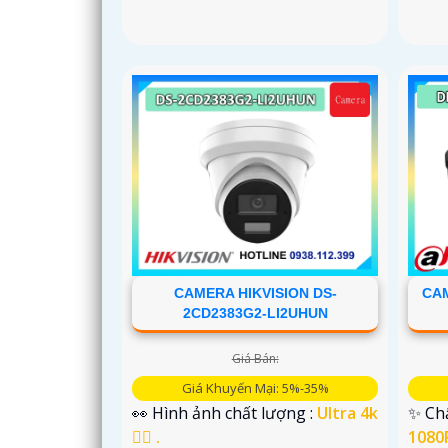
CAMERA HIKVISION DS-
CAM
2CD2383G2-LI2UHUN
Giá Bán:
Giá Khuyến Mại: 5%-35%
👀 Hình ảnh chất lượng :
Ultra 4k
✨ Chấ
👍🏾 .
1080P