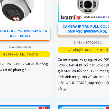
CAMERA IP TRỤ FULL COL
ERA DH-IPC-HDW3249T-ZS-
5MP VSC-IP0950AV-PDL
IL-IL DAHUA
Giá Bán: 1,700,000 ₫
Giá Bán: Liên Hệ
Giá Khuyến Mại: 1,190,000 ₫
Giá Khuyến Mại: 5%-35%
Camera quay xoay ngoài trời VS
C-HDW3249T-ZS-IL-IL là dòng
IP0950A-PDLKF nổi bật với độ p
a có độ phân giải 2
giải 5MP chuẩn nén H.265 mang 
hình ảnh mượt mà và sắc nét. 
biến 1/2. 8" CMOS giúp nhận diệ
sáng...