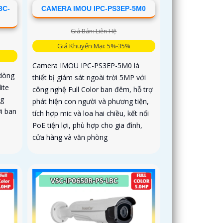
3C-
CAMERA IMOU IPC-PS3EP-5M0
Giá Bán: Liên Hệ
Giá Khuyến Mại: 5%-35%
Camera IMOU IPC-PS3EP-5M0 là
dòng
thiết bị giám sát ngoài trời 5MP với
ite
công nghệ Full Color ban đêm, hỗ trợ
ng
phát hiện con người và phương tiện,
i ban
tích hợp mic và loa hai chiều, kết nối
PoE tiện lợi, phù hợp cho gia đình,
cửa hàng và văn phòng