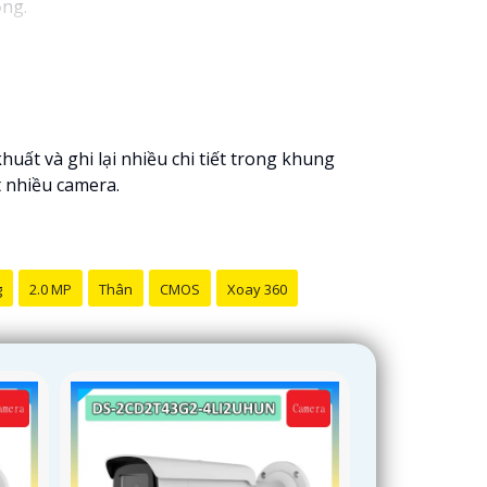
ộng.
huất và ghi lại nhiều chi tiết trong khung
t nhiều camera.
g
2.0 MP
Thân
CMOS
Xoay 360