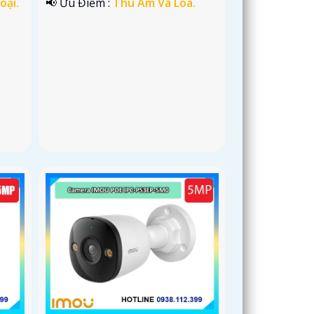
oại.
️📢 Ưu Điểm :
Thu Âm Và Loa.