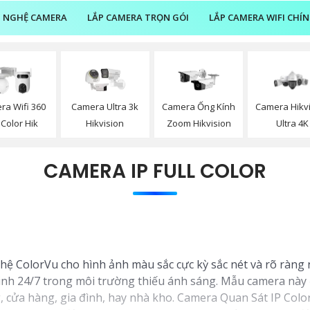
 NGHỆ CAMERA
LẮP CAMERA TRỌN GÓI
LẮP CAMERA WIFI CHÍ
ra Wifi 360
Camera Ultra 3k
Camera Ống Kính
Camera Hikv
l Color Hik
Hikvision
Zoom Hikvision
Ultra 4K
CAMERA IP FULL COLOR
 ColorVu cho hình ảnh màu sắc cực kỳ sắc nét và rõ ràng n
nh 24/7 trong môi trường thiếu ánh sáng. Mẫu camera này đượ
 cửa hàng, gia đình, hay nhà kho. Camera Quan Sát IP Colo