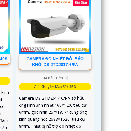
0M0S
CAMERA ĐO NHIỆT ĐỘ, BÁO
KHÓI DS-2TD2617-6/PA
Giá Bán: Liên Hệ
Giá Khuyến Mại: 5%-35%
 kính
Camera DS-2TD2617-6/PA sở hữu
nh
ống kính ảnh nhiệt 160×120, tiêu cự
 có
6mm, góc nhìn 25°×18. 7° cùng ống
an
kính quang học 2688×1520, tiêu cự
p đàm
8mm. Thiết bị hỗ trợ đo nhiệt độ
N cắm