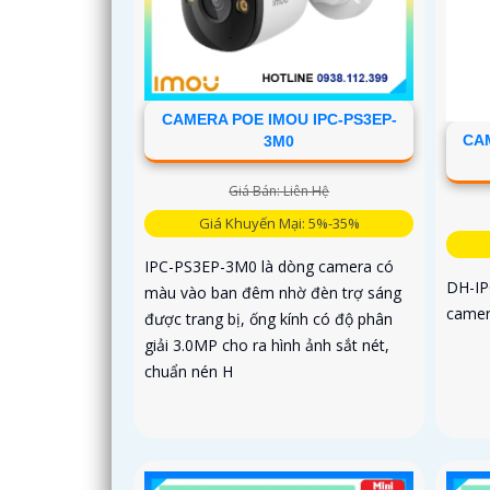
CAMERA POE IMOU IPC-PS3EP-
CAM
3M0
Giá Bán: Liên Hệ
Giá Khuyến Mại: 5%-35%
IPC-PS3EP-3M0 là dòng camera có
DH-IP
màu vào ban đêm nhờ đèn trợ sáng
camer
được trang bị, ống kính có độ phân
giải 3.0MP cho ra hình ảnh sắt nét,
chuẩn nén H