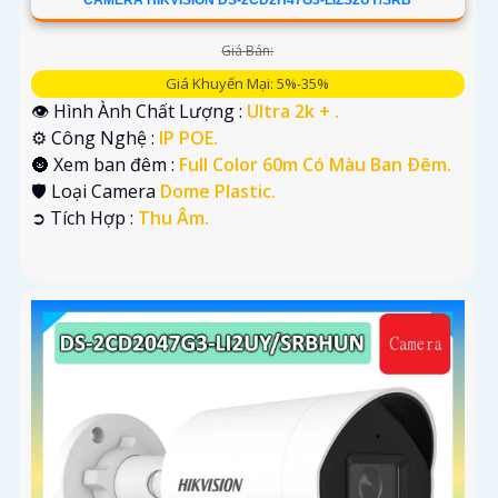
Giá Bán:
Giá Khuyến Mại: 5%-35%
👁 Hình Ành Chất Lượng :
Ultra 2k + .
⚙ Công Nghệ :
IP POE.
🌚 Xem ban đêm :
Full Color 60m Có Màu Ban Ðêm.
🛡 Loại Camera
Dome Plastic.
️➲ Tích Hợp :
Thu Âm.