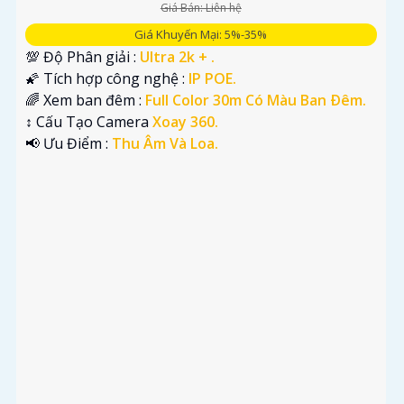
Giá Bán: Liên hệ
Giá Khuyến Mại: 5%-35%
💯 Độ Phân giải :
Ultra 2k + .
🌠 Tích hợp công nghệ :
IP POE.
🌈 Xem ban đêm :
Full Color 30m Có Màu Ban Ðêm.
↕️ Cấu Tạo Camera
Xoay 360.
️📢 Ưu Điểm :
Thu Âm Và Loa.