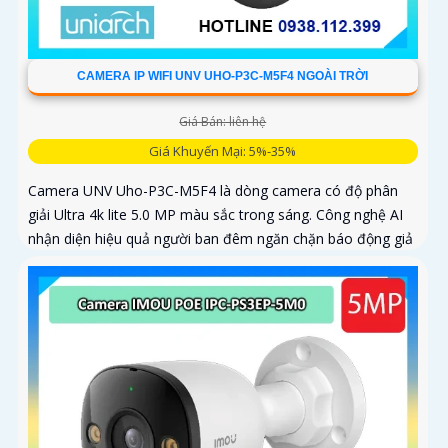
CAMERA IP WIFI UNV UHO-P3C-M5F4 NGOÀI TRỜI
Giá Bán: liên hệ
Giá Khuyến Mại: 5%-35%
Camera UNV Uho-P3C-M5F4 là dòng camera có độ phân
giải Ultra 4k lite 5.0 MP màu sắc trong sáng. Công nghệ AI
nhận diện hiệu quả người ban đêm ngăn chặn báo động giả