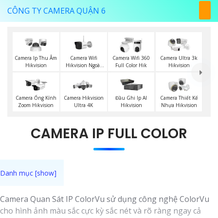
CÔNG TY CAMERA QUẬN 6
Camera Wifi
Camera Ip Thu Âm
Camera Wifi 360
Camera Ultra 3k
Hikvision Ngoài
Hikvision
Full Color Hik
Hikvision
Trời
Camera Ống Kính
Camera Hikvision
Đầu Ghi Ip AI
Camera Thiết Kế
Zoom Hikvision
Ultra 4K
Hikvision
Nhựa Hikvision
CAMERA IP FULL COLOR
Camera Quan Sát IP ColorVu sử dụng công nghệ ColorVu
cho hình ảnh màu sắc cực kỳ sắc nét và rõ ràng ngay cả