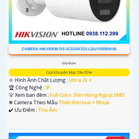
CAMERA HIKVISION DS-2CD2047G3-LI2UY/SRBHUN
Giá Bán:
Giá Khuyến Mại: 5%-35%
🔆 Hình Ành Chất Lượng :
Ultra 2k + .
🏆 Công Nghệ :
IP.
💡 Xem ban đêm :
Full Color 30m Hồng Ngoại SMD.
❄ Camera Theo Mẫu
Thân Kim loại + Nhựa.
️✔️ Ưu Điểm :
Thu Âm.