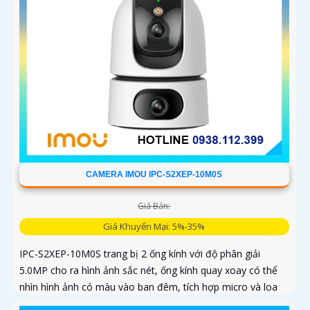
CAMERA IMOU IPC-S2XEP-10M0S
Giá Bán:
Giá Khuyến Mại: 5%-35%
IPC-S2XEP-10M0S trang bị 2 ống kính với độ phân giải
5.0MP cho ra hình ảnh sắc nét, ống kính quay xoay có thể
nhìn hình ảnh có màu vào ban đêm, tích hợp micro và loa
giúp đàm thoại 2 chiều, trang bị cổng LAN cắm mạng trực