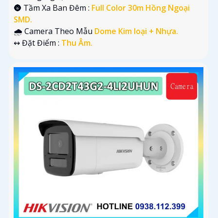
🌚 Tầm Xa Ban Đêm :
Full Color 30m Hồng Ngoại
SMD.
🌧️ Camera Theo Mẫu
Dome Kim loại + Nhựa.
️↭ Đặt Điểm :
Thu Âm.