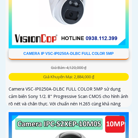
CAMERA IP VSC-IP0250A-DLBC FULL COLOR 5MP
Giá Bán: 4,120,000 ₫
Giá Khuyến Mại: 2,884,000 ₫
Camera VSC-IP0250A-DLBC FULL COLOR 5MP sử dụng
cảm biến Sony 1/2. 8" Progressive Scan CMOS cho hình ảnh
rõ nét và chân thực. Với chuẩn nén H.265 cùng khả năng
zoom quang 4X...