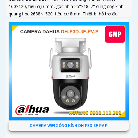
160×120, tiêu cự 6mm, góc nhìn 25°×18. 7° cùng ống kính
quang học 2688×1520, tiêu cự 8mm. Thiết bị hỗ trợ đo
nhiệt độ trong...
CAMERA WIFI 2 ỐNG KÍNH DH-P3D-3F-PV-P