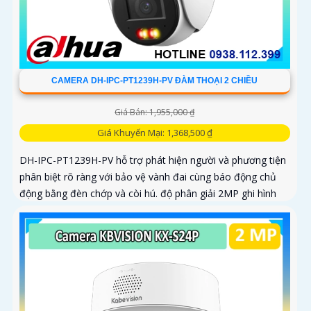
CAMERA DH-IPC-PT1239H-PV ĐÀM THOẠI 2 CHIỀU
Giá Bán: 1,955,000 ₫
Giá Khuyến Mại: 1,368,500 ₫
DH-IPC-PT1239H-PV hỗ trợ phát hiện người và phương tiện
phân biệt rõ ràng với bảo vệ vành đai cùng báo động chủ
động bằng đèn chớp và còi hú. độ phân giải 2MP ghi hình
sác nét kêt hợp cùng loa và mic thu âm thanh và dàm thoại
chát lượng cao