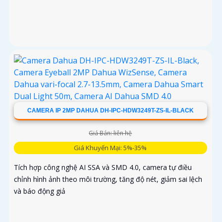
CAMERA IP 2MP DAHUA DH-IPC-HDW3249T-ZS-IL-BLACK
Giá Bán: liên hệ
Giá Khuyến Mại: 5%-35%
Tích hợp công nghệ AI SSA và SMD 4.0, camera tự điều
chỉnh hình ảnh theo môi trường, tăng độ nét, giảm sai lệch
và báo động giả