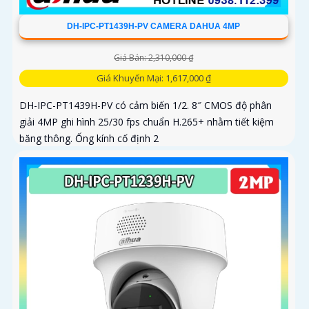
DH-IPC-PT1439H-PV CAMERA DAHUA 4MP
Giá Bán: 2,310,000 ₫
Giá Khuyến Mại: 1,617,000 ₫
DH-IPC-PT1439H-PV có cảm biến 1/2. 8″ CMOS độ phân
giải 4MP ghi hình 25/30 fps chuẩn H.265+ nhằm tiết kiệm
băng thông. Ống kính cố định 2