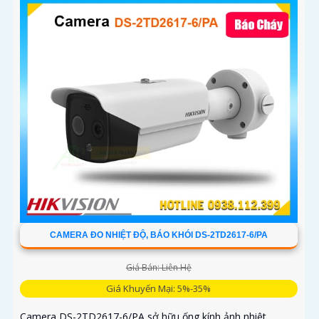
tiếp nâng cao độ ổn định
CAMERA ĐO NHIỆT ĐỘ, BÁO KHÓI DS-2TD2617-6/PA
Giá Bán: Liên Hệ
Giá Khuyến Mại: 5%-35%
Camera DS-2TD2617-6/PA sở hữu ống kính ảnh nhiệt