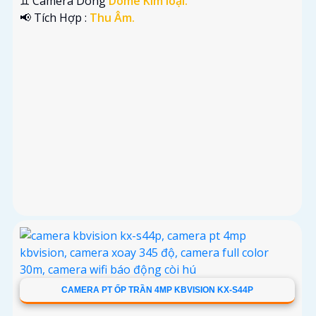
♊ Camera Dòng
Dome Kim loại.
️📢 Tích Hợp :
Thu Âm.
CAMERA PT ỐP TRẦN 4MP KBVISION KX-S44P