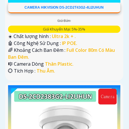
CAMERA HIKVISION DS-2CD2T43G2-4LI2UHUN
Giá Bán:
Giá Khuyến Mại: 5%-35%
☀️ Chất lượng hình :
Ultra 2k + .
🤖️ Công Nghệ Sử Dụng :
IP POE.
🌈 Khoảng Cách Ban Đêm :
Full Color 80m Có Màu
Ban Ðêm.
🎼️ Camera Dòng
Thân Plastic.
️💮 Tích Hợp :
Thu Âm.