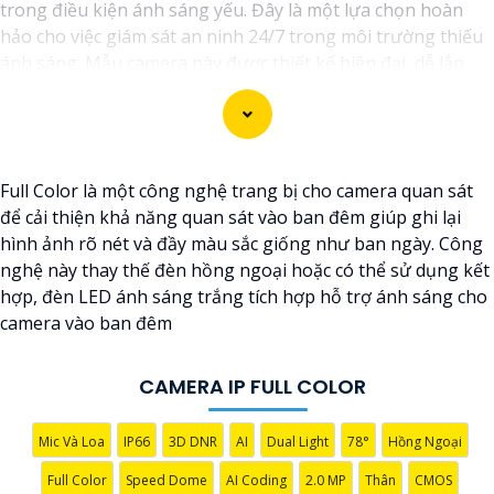
trong điều kiện ánh sáng yếu. Đây là một lựa chọn hoàn
hảo cho việc giám sát an ninh 24/7 trong môi trường thiếu
ánh sáng. Mẫu camera này được thiết kế hiện đại, dễ lắp
đặt và cài đặt, phù hợp với nhiều không gian như văn
phòng, cửa hàng, gia đình, hay nhà kho. Camera Quan Sát
IP ColorVu cung cấp khả năng quan sát từ xa qua hệ thống
mạng internet, giúp bạn dễ dàng theo dõi mọi hoạt động
Full Color là một công nghệ trang bị cho camera quan sát
mọi lúc mọi nơi thông qua ứng dụng di động.
để cải thiện khả năng quan sát vào ban đêm giúp ghi lại
hình ảnh rõ nét và đầy màu sắc giống như ban ngày. Công
nghệ này thay thế đèn hồng ngoại hoặc có thể sử dụng kết
hợp, đèn LED ánh sáng trắng tích hợp hỗ trợ ánh sáng cho
camera vào ban đêm
CAMERA IP FULL COLOR
'
Mic Và Loa
IP66
3D DNR
AI
Dual Light
78°
Hồng Ngoại
Full Color
Speed Dome
AI Coding
2.0 MP
Thân
CMOS