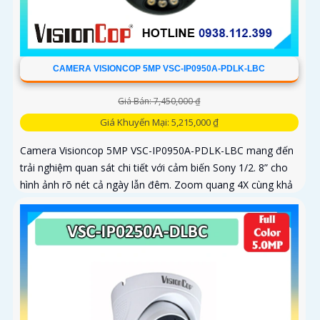
CAMERA VISIONCOP 5MP VSC-IP0950A-PDLK-LBC
Giá Bán: 7,450,000 ₫
Giá Khuyến Mại: 5,215,000 ₫
Camera Visioncop 5MP VSC-IP0950A-PDLK-LBC mang đến
trải nghiệm quan sát chi tiết với cảm biến Sony 1/2. 8” cho
hình ảnh rõ nét cả ngày lẫn đêm. Zoom quang 4X cùng khả
năng xoay...