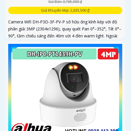
Giá Bán: 3,765,000 ₫
Giá Khuyến Mại: 2,635,500 ₫
Camera Wifi DH-P3D-3F-PV-P sở hữu ống kính kép với độ
phân giải 3MP (2304x1296), quay quét Pan 0°–352°, Tilt 0°–
90°, tầm chiếu sáng đến 40m với 4 đèn warm light. Ngoài
ra, mẫu camera này còn đạt chuẩn chống nước IP66, hỗ trợ
thẻ nhớ tối đa 256GB, kết nối Wi-Fi 2