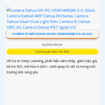
CAMERA IP 4MP DAHUA DH-IPC-HDW3449QM-S-IL-BLACK
Giá Bán: liên hệ
Giá Khuyến Mại: 5%-35%
Hỗ trợ AI Deep Learning, phát hiện xâm nhập, giảm báo giả,
hỗ trợ ROI, mã hóa H.265+, cảnh quay rõ nét cả trong môi
trường ánh sáng yếu