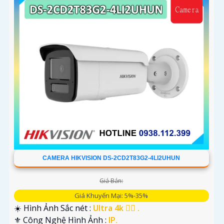
CAMERA HIKVISION DS-2CD2T83G2-4LI2UHUN
Giá Bán:
Giá Khuyến Mại: 5%-35%
☀️ Hình Ảnh Sắc nét :
Ultra 4k 👍🏾 .
⚜️ Công Nghệ Hình Ảnh :
IP.