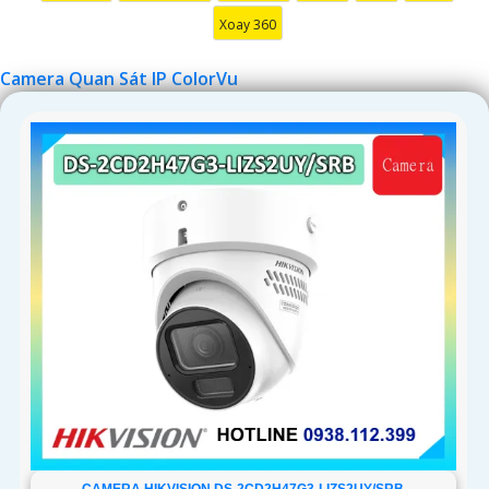
Xoay 360
Camera Quan Sát IP ColorVu
CAMERA HIKVISION DS-2CD2H47G3-LIZS2UY/SRB