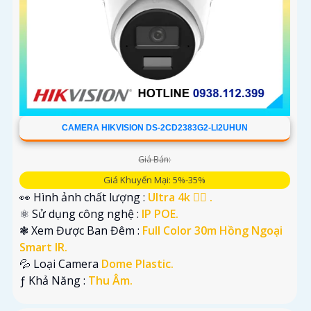
CAMERA HIKVISION DS-2CD2383G2-LI2UHUN
Giá Bán:
Giá Khuyến Mại: 5%-35%
👀 Hình ảnh chất lượng :
Ultra 4k 👍🏾 .
⚛️ Sử dụng công nghệ :
IP POE.
❃ Xem Được Ban Đêm :
Full Color 30m Hồng Ngoại
Smart IR.
💦 Loại Camera
Dome Plastic.
️ƒ Khả Năng :
Thu Âm.