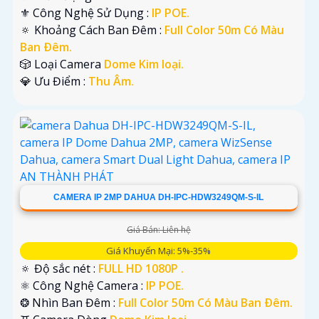
⚜️ Công Nghệ Sử Dụng :
IP POE.
🔅 Khoảng Cách Ban Đêm :
Full Color 50m Có Màu
Ban Ðêm.
🎲 Loại Camera
Dome Kim loại.
️💎 Ưu Điểm :
Thu Âm.
CAMERA IP 2MP DAHUA DH-IPC-HDW3249QM-S-IL
Giá Bán: Liên hệ
Giá Khuyến Mại: 5%-35%
🔅 Độ sắc nét :
FULL HD 1080P .
⚛️ Công Nghệ Camera :
IP POE.
❂ Nhìn Ban Đêm :
Full Color 50m Có Màu Ban Ðêm.