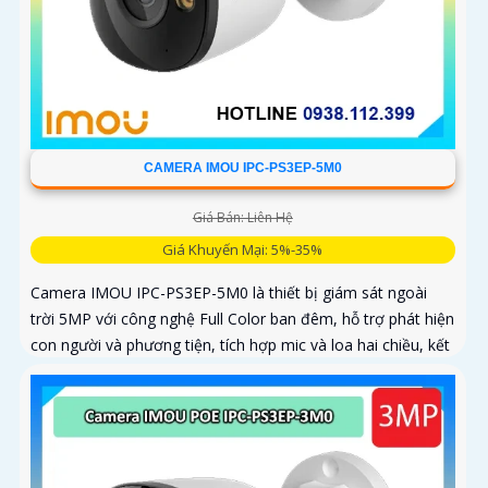
CAMERA IMOU IPC-PS3EP-5M0
Giá Bán: Liên Hệ
Giá Khuyến Mại: 5%-35%
Camera IMOU IPC-PS3EP-5M0 là thiết bị giám sát ngoài
trời 5MP với công nghệ Full Color ban đêm, hỗ trợ phát hiện
con người và phương tiện, tích hợp mic và loa hai chiều, kết
nối PoE tiện lợi, phù hợp cho gia đình, cửa hàng và văn
phòng