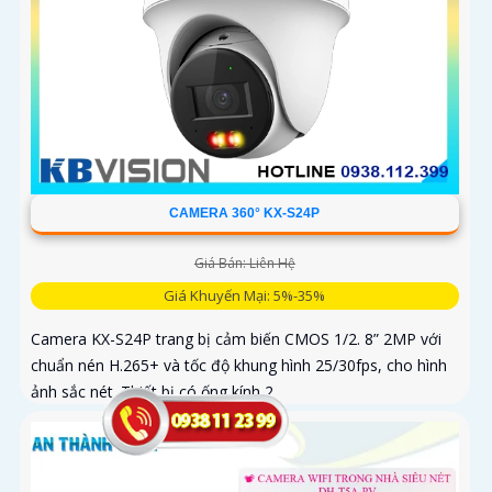
CAMERA 360° KX-S24P
Giá Bán: Liên Hệ
Giá Khuyến Mại: 5%-35%
Camera KX-S24P trang bị cảm biến CMOS 1/2. 8” 2MP với
chuẩn nén H.265+ và tốc độ khung hình 25/30fps, cho hình
ảnh sắc nét. Thiết bị có ống kính 2