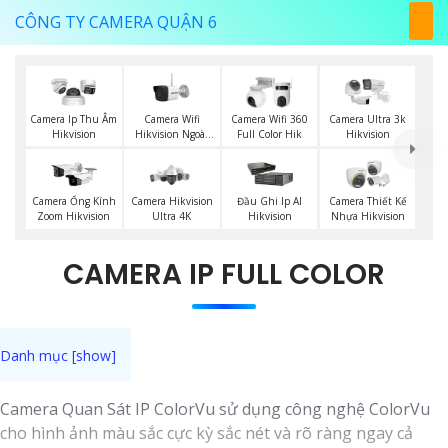
CÔNG TY CAMERA QUẬN 6
Camera Wifi
Camera Ip Thu Âm
Camera Wifi 360
Camera Ultra 3k
Hikvision Ngoài
Hikvision
Full Color Hik
Hikvision
Trời
Camera Ống Kính
Camera Hikvision
Đầu Ghi Ip AI
Camera Thiết Kế
Zoom Hikvision
Ultra 4K
Hikvision
Nhựa Hikvision
CAMERA IP FULL COLOR
Camera Quan Sát IP ColorVu sử dụng công nghệ ColorVu
cho hình ảnh màu sắc cực kỳ sắc nét và rõ ràng ngay cả