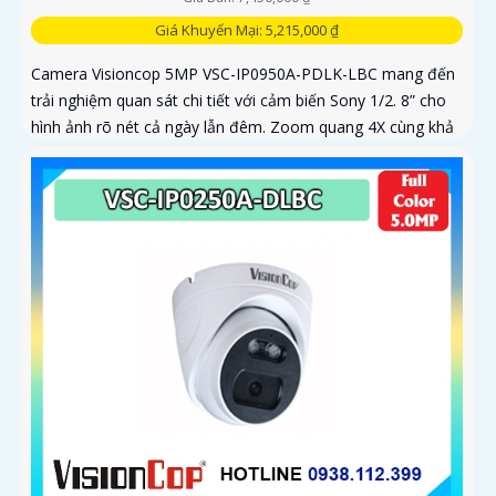
Giá Khuyến Mại: 5,215,000 ₫
Camera Visioncop 5MP VSC-IP0950A-PDLK-LBC mang đến
trải nghiệm quan sát chi tiết với cảm biến Sony 1/2. 8” cho
hình ảnh rõ nét cả ngày lẫn đêm. Zoom quang 4X cùng khả
năng xoay...