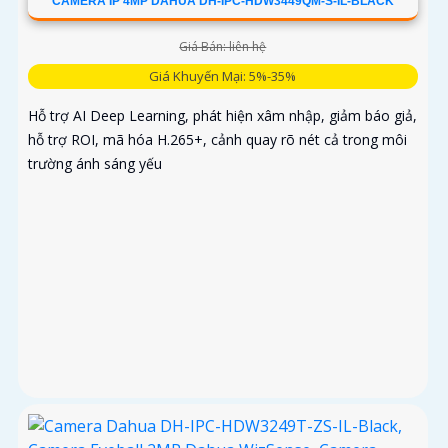
CAMERA IP 4MP DAHUA DH-IPC-HDW3449QM-S-IL-BLACK
Giá Bán: liên hệ
Giá Khuyến Mại: 5%-35%
Hỗ trợ AI Deep Learning, phát hiện xâm nhập, giảm báo giả,
hỗ trợ ROI, mã hóa H.265+, cảnh quay rõ nét cả trong môi
trường ánh sáng yếu