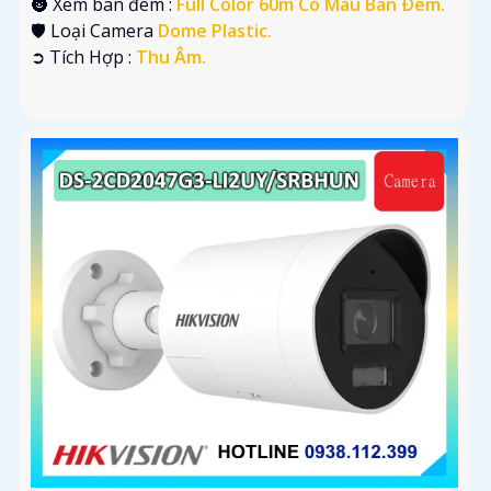
🌚 Xem ban đêm :
Full Color 60m Có Màu Ban Ðêm.
🛡 Loại Camera
Dome Plastic.
️➲ Tích Hợp :
Thu Âm.