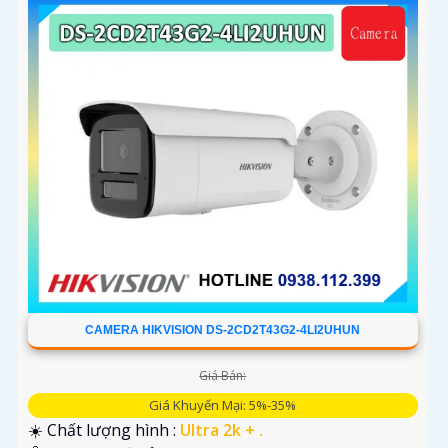
CAMERA HIKVISION DS-2CD2T43G2-4LI2UHUN
Giá Bán:
Giá Khuyến Mại: 5%-35%
☀️ Chất lượng hình :
Ultra 2k + .