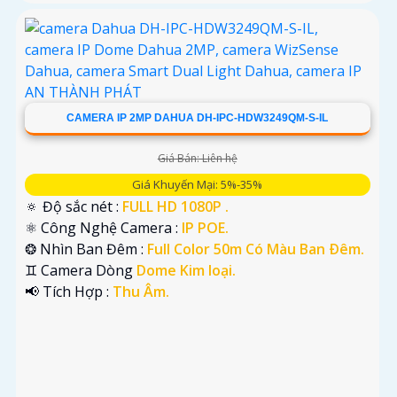
CAMERA IP 2MP DAHUA DH-IPC-HDW3249QM-S-IL
Giá Bán: Liên hệ
Giá Khuyến Mại: 5%-35%
🔅 Độ sắc nét :
FULL HD 1080P .
⚛️ Công Nghệ Camera :
IP POE.
❂ Nhìn Ban Đêm :
Full Color 50m Có Màu Ban Ðêm.
♊ Camera Dòng
Dome Kim loại.
️📢 Tích Hợp :
Thu Âm.