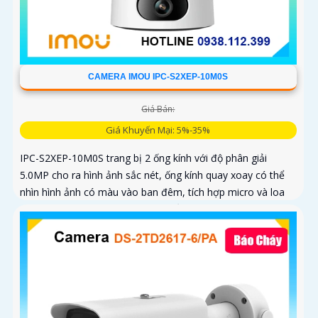
CAMERA IMOU IPC-S2XEP-10M0S
Giá Bán:
Giá Khuyến Mại: 5%-35%
IPC-S2XEP-10M0S trang bị 2 ống kính với độ phân giải
5.0MP cho ra hình ảnh sắc nét, ống kính quay xoay có thể
nhìn hình ảnh có màu vào ban đêm, tích hợp micro và loa
giúp đàm thoại 2 chiều, trang bị cổng LAN cắm mạng trực
tiếp nâng cao độ ổn định