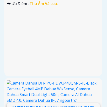
️📢 Ưu Điểm :
Thu Âm Và Loa.