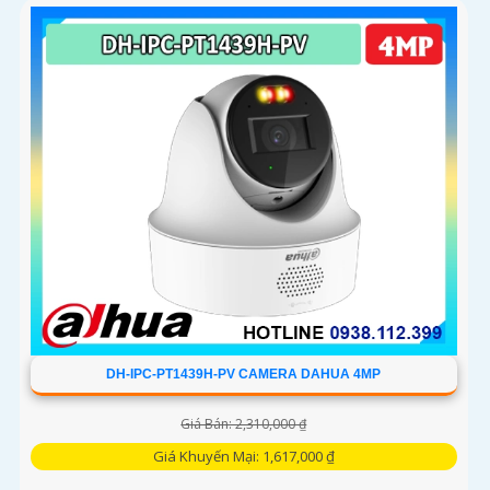
ra, mẫu camera này còn đạt chuẩn chống nước IP66, hỗ trợ
thẻ nhớ tối đa 256GB, kết nối Wi-Fi 2
DH-IPC-PT1439H-PV CAMERA DAHUA 4MP
Giá Bán: 2,310,000 ₫
Giá Khuyến Mại: 1,617,000 ₫