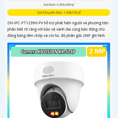
Giá Bán: 1,955,000 ₫
Giá Khuyến Mại: 1,368,500 ₫
DH-IPC-PT1239H-PV hỗ trợ phát hiện người và phương tiện
phân biệt rõ ràng với bảo vệ vành đai cùng báo động chủ
động bằng đèn chớp và còi hú. độ phân giải 2MP ghi hình
sác nét kêt hợp cùng loa và mic thu âm thanh và dàm thoại
chát lượng cao