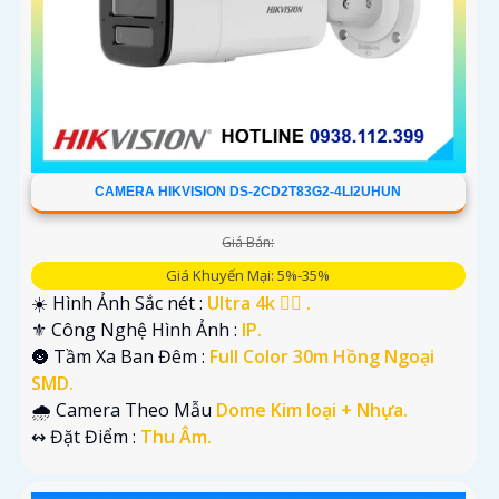
CAMERA HIKVISION DS-2CD2T83G2-4LI2UHUN
Giá Bán:
Giá Khuyến Mại: 5%-35%
☀️ Hình Ảnh Sắc nét :
Ultra 4k 👍🏾 .
⚜️ Công Nghệ Hình Ảnh :
IP.
🌚 Tầm Xa Ban Đêm :
Full Color 30m Hồng Ngoại
SMD.
🌧️ Camera Theo Mẫu
Dome Kim loại + Nhựa.
️↭ Đặt Điểm :
Thu Âm.