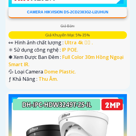
CAMERA HIKVISION DS-2CD2383G2-LI2UHUN
Giá Bán:
Giá Khuyến Mại: 5%-35%
👀 Hình ảnh chất lượng :
Ultra 4k 👍🏾 .
⚛️ Sử dụng công nghệ :
IP POE.
❃ Xem Được Ban Đêm :
Full Color 30m Hồng Ngoại
Smart IR.
💦 Loại Camera
Dome Plastic.
️ƒ Khả Năng :
Thu Âm.