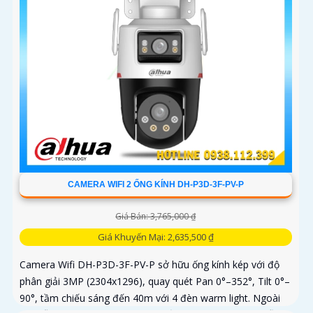
CAMERA WIFI 2 ỐNG KÍNH DH-P3D-3F-PV-P
Giá Bán: 3,765,000 ₫
Giá Khuyến Mại: 2,635,500 ₫
Camera Wifi DH-P3D-3F-PV-P sở hữu ống kính kép với độ
phân giải 3MP (2304x1296), quay quét Pan 0°–352°, Tilt 0°–
90°, tầm chiếu sáng đến 40m với 4 đèn warm light. Ngoài