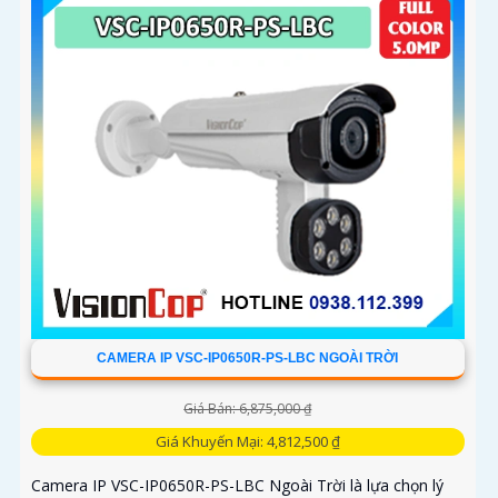
CAMERA IP VSC-IP0650R-PS-LBC NGOÀI TRỜI
Giá Bán: 6,875,000 ₫
Giá Khuyến Mại: 4,812,500 ₫
Camera IP VSC-IP0650R-PS-LBC Ngoài Trời là lựa chọn lý