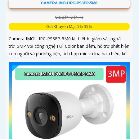
CAMERA IMOU IPC-PS3EP-5M0
Giá Bán: Liên Hệ
Giá Khuyến Mại: 5%-35%
Camera IMOU IPC-PS3EP-5M0 là thiết bị giám sát ngoài
trời 5MP với công nghệ Full Color ban đêm, hỗ trợ phát hiện
con người và phương tiện, tích hợp mic và loa hai chiều, kết
nối PoE tiện lợi, phù hợp cho gia đình, cửa hàng và văn
phòng