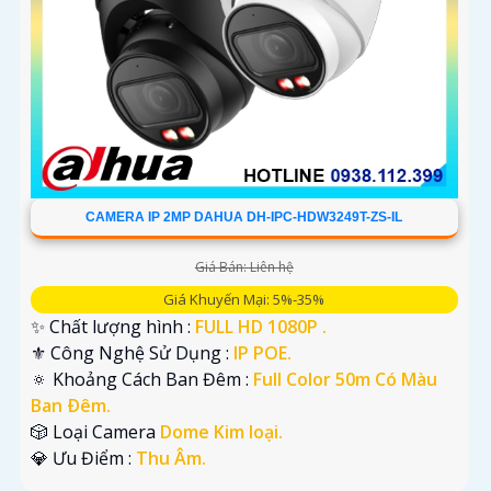
CAMERA IP 2MP DAHUA DH-IPC-HDW3249T-ZS-IL
Giá Bán: Liên hệ
Giá Khuyến Mại: 5%-35%
✨ Chất lượng hình :
FULL HD 1080P .
⚜️ Công Nghệ Sử Dụng :
IP POE.
🔅 Khoảng Cách Ban Đêm :
Full Color 50m Có Màu
Ban Ðêm.
🎲 Loại Camera
Dome Kim loại.
️💎 Ưu Điểm :
Thu Âm.