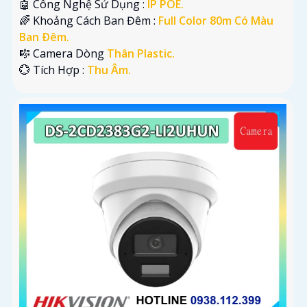
🤖️ Công Nghệ Sử Dụng :
IP POE.
🌈 Khoảng Cách Ban Đêm :
Full Color 80m Có Màu
Ban Ðêm.
🎼️ Camera Dòng
Thân Plastic.
️💮 Tích Hợp :
Thu Âm.