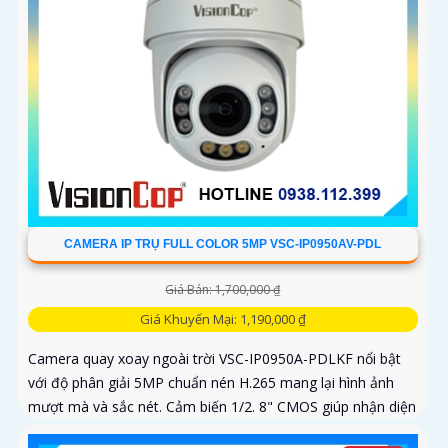
CAMERA IP TRỤ FULL COLOR 5MP VSC-IP0950AV-PDL
Giá Bán: 1,700,000 ₫
Giá Khuyến Mại: 1,190,000 ₫
Camera quay xoay ngoài trời VSC-IP0950A-PDLKF nổi bật
với độ phân giải 5MP chuẩn nén H.265 mang lại hình ảnh
mượt mà và sắc nét. Cảm biến 1/2. 8" CMOS giúp nhận diện
ánh sáng...