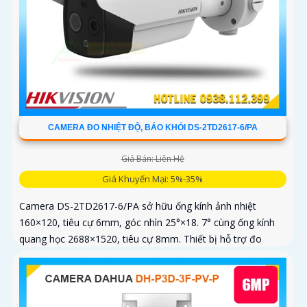
CAMERA ĐO NHIỆT ĐỘ, BÁO KHÓI DS-2TD2617-6/PA
Giá Bán: Liên Hệ
Giá Khuyến Mại: 5%-35%
Camera DS-2TD2617-6/PA sở hữu ống kính ảnh nhiệt
160×120, tiêu cự 6mm, góc nhìn 25°×18. 7° cùng ống kính
quang học 2688×1520, tiêu cự 8mm. Thiết bị hỗ trợ đo
nhiệt độ trong...