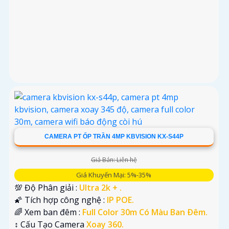
CAMERA PT ỐP TRẦN 4MP KBVISION KX-S44P
Giá Bán: Liên hệ
Giá Khuyến Mại: 5%-35%
💯 Độ Phân giải :
Ultra 2k + .
🌠 Tích hợp công nghệ :
IP POE.
🌈 Xem ban đêm :
Full Color 30m Có Màu Ban Ðêm.
↕️ Cấu Tạo Camera
Xoay 360.