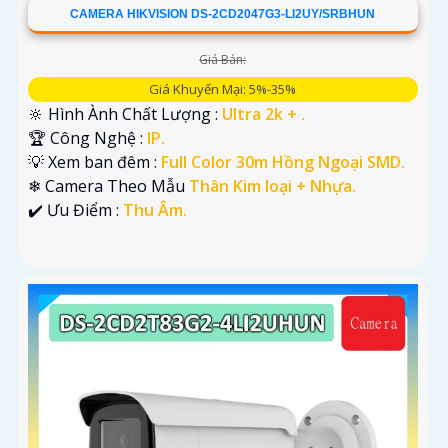
CAMERA HIKVISION DS-2CD2047G3-LI2UY/SRBHUN
Giá Bán:
Giá Khuyến Mại: 5%-35%
🔆 Hình Ành Chất Lượng :
Ultra 2k + .
🏆 Công Nghệ :
IP.
💡 Xem ban đêm :
Full Color 30m Hồng Ngoại SMD.
❄ Camera Theo Mẫu
Thân Kim loại + Nhựa.
️✔️ Ưu Điểm :
Thu Âm.