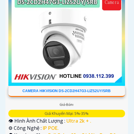
CAMERA HIKVISION DS-2CD2H47G3-LIZS2UY/SRB
Giá Bán:
Giá Khuyến Mại: 5%-35%
👁 Hình Ành Chất Lượng :
Ultra 2k + .
⚙ Công Nghệ :
IP POE.