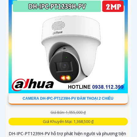
CAMERA DH-IPC-PT1239H-PV ĐÀM THOẠI 2 CHIỀU
Giá Bán: 1,955,000 ₫
Giá Khuyến Mại: 1,368,500 ₫
DH-IPC-PT1239H-PV hỗ trợ phát hiện người và phương tiện