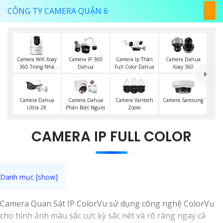
CÔNG TY CAMERA QUẬN 6
Camera Wifi Xoay
Camera IP 360
Camera Ip Thân
Camera Dahua
360 Trong Nhà
Dahua
Full Color Dahua
Xoay 360
Dahua
Camera Dahua
Camera Dahua
Camera Vantech
Camera Samsung
Ultra 2K
Phân Biệt Người
Zoom
CAMERA IP FULL COLOR
Camera Quan Sát IP ColorVu sử dụng công nghệ ColorVu
cho hình ảnh màu sắc cực kỳ sắc nét và rõ ràng ngay cả