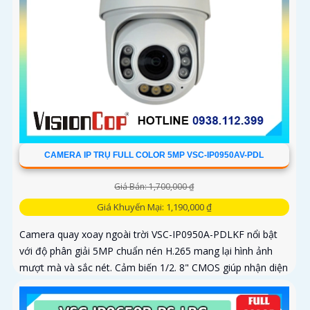
CAMERA IP TRỤ FULL COLOR 5MP VSC-IP0950AV-PDL
Giá Bán: 1,700,000 ₫
Giá Khuyến Mại: 1,190,000 ₫
Camera quay xoay ngoài trời VSC-IP0950A-PDLKF nổi bật
với độ phân giải 5MP chuẩn nén H.265 mang lại hình ảnh
mượt mà và sắc nét. Cảm biến 1/2. 8" CMOS giúp nhận diện
ánh sáng...