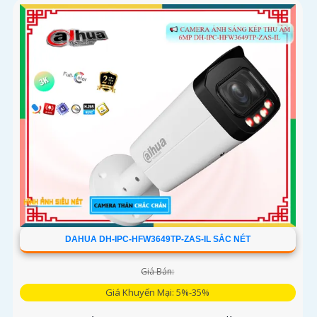
DAHUA DH-IPC-HFW3649TP-ZAS-IL SẮC NÉT
Giá Bán:
Giá Khuyến Mại: 5%-35%