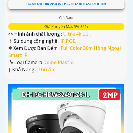
CAMERA HIKVISION DS-2CD2383G2-LI2UHUN
Giá Bán:
Giá Khuyến Mại: 5%-35%
👀 Hình ảnh chất lượng :
Ultra 4k 👍🏾 .
⚛️ Sử dụng công nghệ :
IP POE.
❃ Xem Được Ban Đêm :
Full Color 30m Hồng Ngoại
Smart IR.
💦 Loại Camera
Dome Plastic.
️ƒ Khả Năng :
Thu Âm.