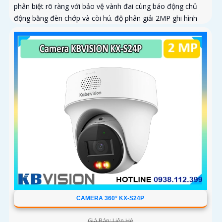
phân biệt rõ ràng với bảo vệ vành đai cùng báo động chủ
động bằng đèn chớp và còi hú. độ phân giải 2MP ghi hình
sác nét kêt hợp cùng loa và mic thu âm thanh và dàm thoại
chát lượng cao
CAMERA 360° KX-S24P
Giá Bán: Liên Hệ