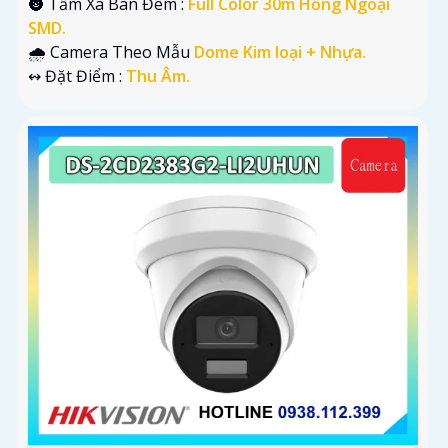
🌚 Tầm Xa Ban Đêm :
Full Color 30m Hồng Ngoại
SMD.
🌧️ Camera Theo Mẫu
Dome Kim loại + Nhựa.
️↭ Đặt Điểm :
Thu Âm.