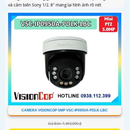
và cảm biến Sony 1/2. 8" mang lại hình ảnh rõ nét
CAMERA VISIONCOP 5MP VSC-IP0950A-PDLK-LBC
Giá Bán: 7,450,000 ₫