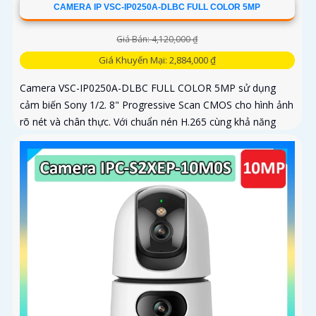
CAMERA IP VSC-IP0250A-DLBC FULL COLOR 5MP
Giá Bán: 4,120,000 ₫
Giá Khuyến Mại: 2,884,000 ₫
Camera VSC-IP0250A-DLBC FULL COLOR 5MP sử dụng
cảm biến Sony 1/2. 8" Progressive Scan CMOS cho hình ảnh
rõ nét và chân thực. Với chuẩn nén H.265 cùng khả năng
zoom quang 4X...