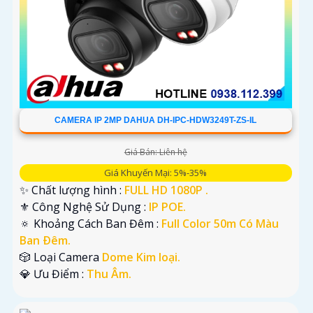
CAMERA IP 2MP DAHUA DH-IPC-HDW3249T-ZS-IL
Giá Bán: Liên hệ
Giá Khuyến Mại: 5%-35%
✨ Chất lượng hình :
FULL HD 1080P .
⚜️ Công Nghệ Sử Dụng :
IP POE.
🔅 Khoảng Cách Ban Đêm :
Full Color 50m Có Màu
Ban Ðêm.
🎲 Loại Camera
Dome Kim loại.
️💎 Ưu Điểm :
Thu Âm.