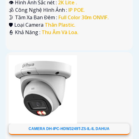
👁 Hình Ảnh Sắc nét :
2K Lite .
🕉️ Công Nghệ Hình Ảnh :
IP POE.
🌛 Tầm Xa Ban Đêm :
Full Color 30m ONVIF.
🛡 Loại Camera
Thân Plastic.
️👮 Khả Năng :
Thu Âm Và Loa.
CAMERA DH-IPC-HDW3249T-ZS-IL-IL DAHUA