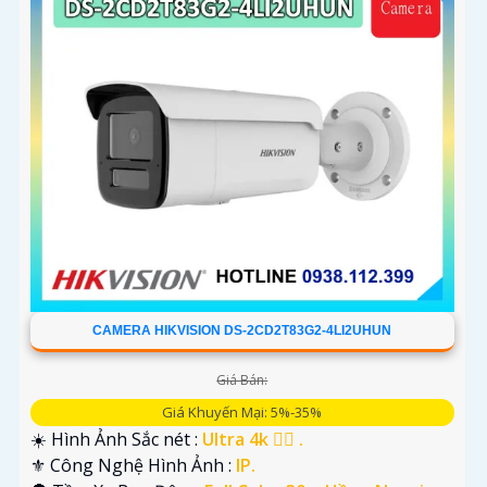
CAMERA HIKVISION DS-2CD2T83G2-4LI2UHUN
Giá Bán:
Giá Khuyến Mại: 5%-35%
☀️ Hình Ảnh Sắc nét :
Ultra 4k 👍🏾 .
⚜️ Công Nghệ Hình Ảnh :
IP.