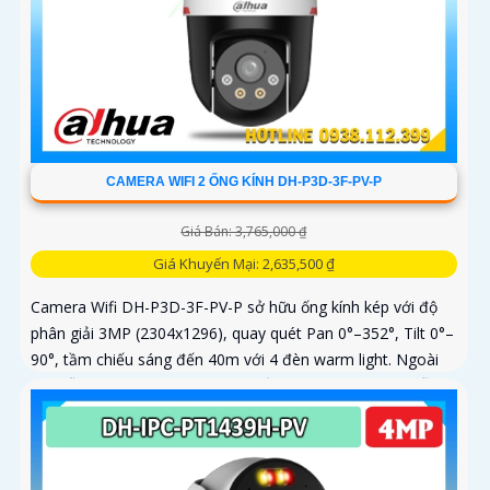
CAMERA WIFI 2 ỐNG KÍNH DH-P3D-3F-PV-P
Giá Bán: 3,765,000 ₫
Giá Khuyến Mại: 2,635,500 ₫
Camera Wifi DH-P3D-3F-PV-P sở hữu ống kính kép với độ
phân giải 3MP (2304x1296), quay quét Pan 0°–352°, Tilt 0°–
90°, tầm chiếu sáng đến 40m với 4 đèn warm light. Ngoài
ra, mẫu camera này còn đạt chuẩn chống nước IP66, hỗ trợ
thẻ nhớ tối đa 256GB, kết nối Wi-Fi 2