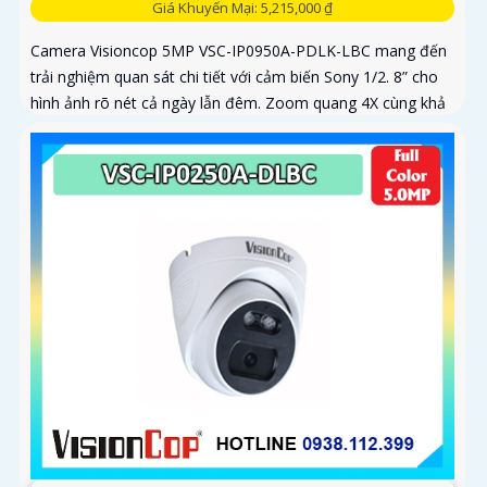
Giá Khuyến Mại: 5,215,000 ₫
Camera Visioncop 5MP VSC-IP0950A-PDLK-LBC mang đến
trải nghiệm quan sát chi tiết với cảm biến Sony 1/2. 8” cho
hình ảnh rõ nét cả ngày lẫn đêm. Zoom quang 4X cùng khả
năng xoay...