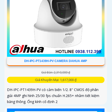
DH-IPC-PT1439H-PV CAMERA DAHUA 4MP
Giá Bán: 2,310,000 ₫
Giá Khuyến Mại: 1,617,000 ₫
DH-IPC-PT1439H-PV có cảm biến 1/2. 8″ CMOS độ phân
giải 4MP ghi hình 25/30 fps chuẩn H.265+ nhằm tiết kiệm
băng thông. Ống kính cố định 2