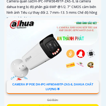
Camera quan sáDH-IPC-HFW3649TP-ZAS-IL là camera
dahua trang bị độ phân giải 6MP @1/2. 7" CMOS cảm biến
hình ảnh Tiêu cự thay đổi 2. 7 mm–13. 5 mms Chế độ hồng
ngoại và led trợ...
CAMERA IP POE DH-IPC-HFW3449TP-ZAS-IL DAHUA CHẤT
LƯỢNG 🌟
Giá Bán: