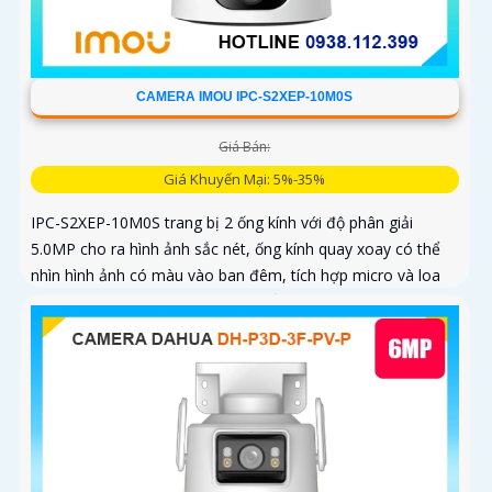
CAMERA IMOU IPC-S2XEP-10M0S
Giá Bán:
Giá Khuyến Mại: 5%-35%
IPC-S2XEP-10M0S trang bị 2 ống kính với độ phân giải
5.0MP cho ra hình ảnh sắc nét, ống kính quay xoay có thể
nhìn hình ảnh có màu vào ban đêm, tích hợp micro và loa
giúp đàm thoại 2 chiều, trang bị cổng LAN cắm mạng trực
tiếp nâng cao độ ổn định