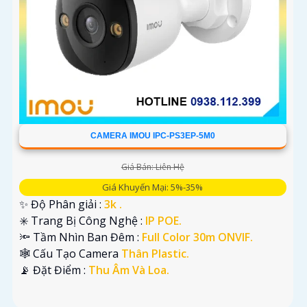
CAMERA IMOU IPC-PS3EP-5M0
Giá Bán: Liên Hệ
Giá Khuyến Mại: 5%-35%
✨ Độ Phân giải :
3k .
✳️ Trang Bị Công Nghệ :
IP POE.
🔦 Tầm Nhìn Ban Đêm :
Full Color 30m ONVIF.
🕸️ Cấu Tạo Camera
Thân Plastic.
️📡 Đặt Điểm :
Thu Âm Và Loa.