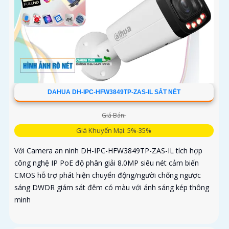
DAHUA DH-IPC-HFW3849TP-ZAS-IL SẮT NÉT
Giá Bán:
Giá Khuyến Mại: 5%-35%
Với Camera an ninh DH-IPC-HFW3849TP-ZAS-IL tích hợp
công nghệ IP PoE độ phân giải 8.0MP siêu nét cảm biến
CMOS hỗ trợ phát hiện chuyển động/người chống ngược
sáng DWDR giám sát đêm có màu với ánh sáng kép thông
minh