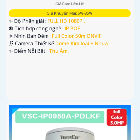
Giá Bán: Liên Hệ
Giá Khuyến Mại: 5%-35%
✨ Độ Phân giải :
FULL HD 1080P .
®️ Tích hợp công nghệ :
IP POE.
❈ Nhìn Ban Đêm :
Full Color 50m ONVIF.
🗜️ Camera Thiết Kế
Dome Kim loại + Nhựa.
️✨ Điểm Nỗi Bật :
Thu Âm.