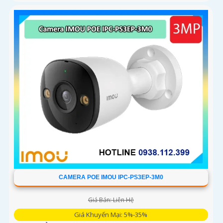
CAMERA POE IMOU IPC-PS3EP-3M0
Giá Bán: Liên Hệ
Giá Khuyến Mại: 5%-35%