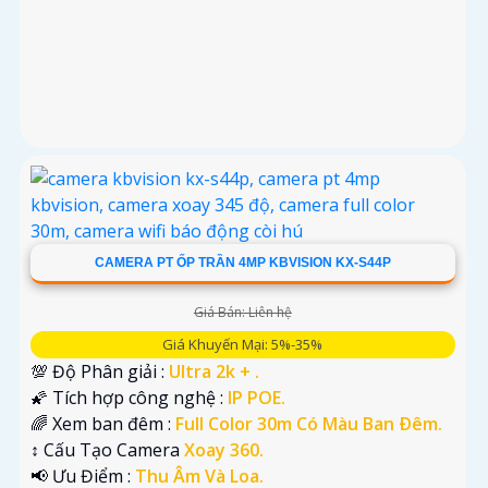
CAMERA PT ỐP TRẦN 4MP KBVISION KX-S44P
Giá Bán: Liên hệ
Giá Khuyến Mại: 5%-35%
💯 Độ Phân giải :
Ultra 2k + .
🌠 Tích hợp công nghệ :
IP POE.
🌈 Xem ban đêm :
Full Color 30m Có Màu Ban Ðêm.
↕️ Cấu Tạo Camera
Xoay 360.
️📢 Ưu Điểm :
Thu Âm Và Loa.