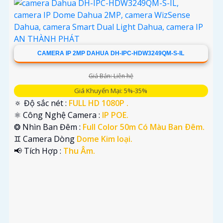
CAMERA IP 2MP DAHUA DH-IPC-HDW3249QM-S-IL
Giá Bán: Liên hệ
Giá Khuyến Mại: 5%-35%
🔅 Độ sắc nét :
FULL HD 1080P .
⚛️ Công Nghệ Camera :
IP POE.
❂ Nhìn Ban Đêm :
Full Color 50m Có Màu Ban Ðêm.
♊ Camera Dòng
Dome Kim loại.
️📢 Tích Hợp :
Thu Âm.