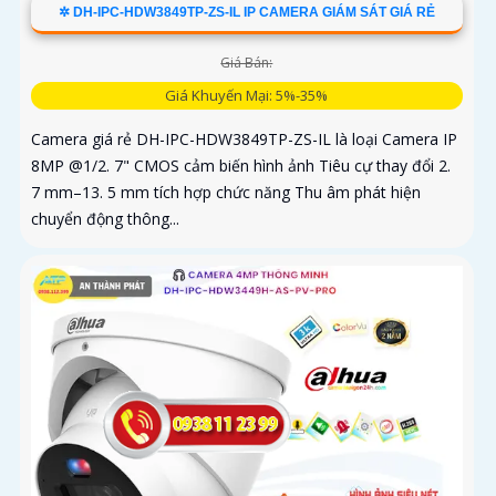
✲ DH-IPC-HDW3849TP-ZS-IL IP CAMERA GIÁM SÁT GIÁ RẺ
Giá Bán:
Giá Khuyến Mại: 5%-35%
Camera giá rẻ DH-IPC-HDW3849TP-ZS-IL là loại Camera IP
8MP @1/2. 7" CMOS cảm biến hình ảnh Tiêu cự thay đổi 2.
7 mm–13. 5 mm tích hợp chức năng Thu âm phát hiện
chuyển động thông...