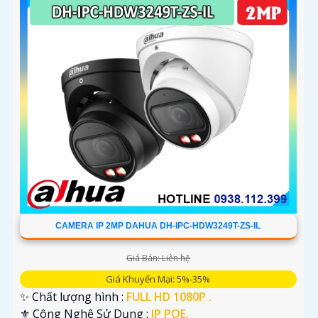
CAMERA IP 2MP DAHUA DH-IPC-HDW3249T-ZS-IL
Giá Bán: Liên hệ
Giá Khuyến Mại: 5%-35%
✨ Chất lượng hình :
FULL HD 1080P .
⚜️ Công Nghệ Sử Dụng :
IP POE.