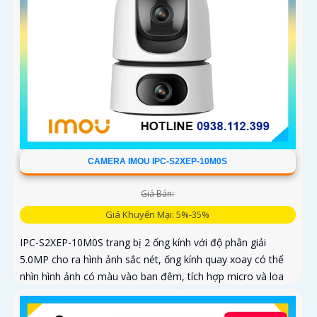
CAMERA IMOU IPC-S2XEP-10M0S
Giá Bán:
Giá Khuyến Mại: 5%-35%
IPC-S2XEP-10M0S trang bị 2 ống kính với độ phân giải
5.0MP cho ra hình ảnh sắc nét, ống kính quay xoay có thể
nhìn hình ảnh có màu vào ban đêm, tích hợp micro và loa
giúp đàm thoại 2 chiều, trang bị cổng LAN cắm mạng trực
tiếp nâng cao độ ổn định