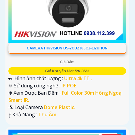
CAMERA HIKVISION DS-2CD2383G2-LI2UHUN
Giá Bán:
Giá Khuyến Mại: 5%-35%
👀 Hình ảnh chất lượng :
Ultra 4k 👍🏾 .
⚛️ Sử dụng công nghệ :
IP POE.
❃ Xem Được Ban Đêm :
Full Color 30m Hồng Ngoại
Smart IR.
💦 Loại Camera
Dome Plastic.
️ƒ Khả Năng :
Thu Âm.