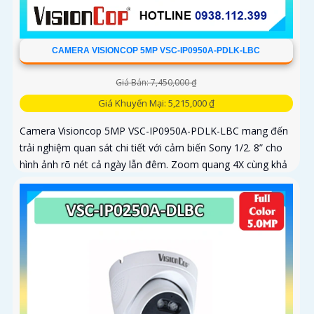
CAMERA VISIONCOP 5MP VSC-IP0950A-PDLK-LBC
Giá Bán: 7,450,000 ₫
Giá Khuyến Mại: 5,215,000 ₫
Camera Visioncop 5MP VSC-IP0950A-PDLK-LBC mang đến
trải nghiệm quan sát chi tiết với cảm biến Sony 1/2. 8” cho
hình ảnh rõ nét cả ngày lẫn đêm. Zoom quang 4X cùng khả
năng xoay...