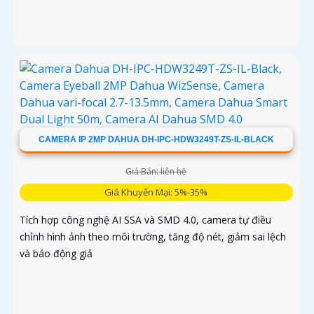
CAMERA IP 2MP DAHUA DH-IPC-HDW3249T-ZS-IL-BLACK
Giá Bán: liên hệ
Giá Khuyến Mại: 5%-35%
Tích hợp công nghệ AI SSA và SMD 4.0, camera tự điều
chỉnh hình ảnh theo môi trường, tăng độ nét, giảm sai lệch
và báo động giả