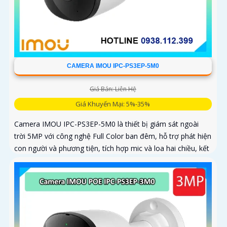
CAMERA IMOU IPC-PS3EP-5M0
Giá Bán: Liên Hệ
Giá Khuyến Mại: 5%-35%
Camera IMOU IPC-PS3EP-5M0 là thiết bị giám sát ngoài
trời 5MP với công nghệ Full Color ban đêm, hỗ trợ phát hiện
con người và phương tiện, tích hợp mic và loa hai chiều, kết
nối PoE tiện lợi, phù hợp cho gia đình, cửa hàng và văn
phòng