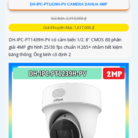
DH-IPC-PT1439H-PV CAMERA DAHUA 4MP
Giá Bán: 2,310,000 ₫
Giá Khuyến Mại: 1,617,000 ₫
DH-IPC-PT1439H-PV có cảm biến 1/2. 8″ CMOS độ phân
giải 4MP ghi hình 25/30 fps chuẩn H.265+ nhằm tiết kiệm
băng thông. Ống kính cố định 2