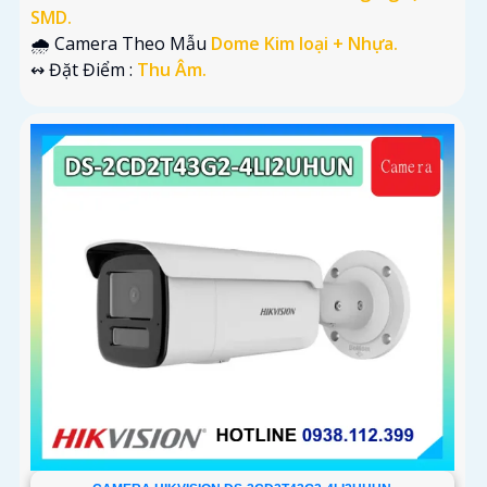
SMD.
🌧️ Camera Theo Mẫu
Dome Kim loại + Nhựa.
️↭ Đặt Điểm :
Thu Âm.