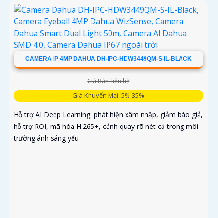
CAMERA IP 4MP DAHUA DH-IPC-HDW3449QM-S-IL-BLACK
Giá Bán: liên hệ
Giá Khuyến Mại: 5%-35%
Hỗ trợ AI Deep Learning, phát hiện xâm nhập, giảm báo giả,
hỗ trợ ROI, mã hóa H.265+, cảnh quay rõ nét cả trong môi
trường ánh sáng yếu