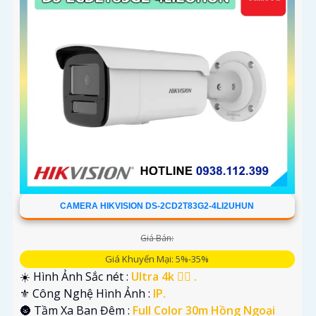
CAMERA HIKVISION DS-2CD2T83G2-4LI2UHUN
Giá Bán:
Giá Khuyến Mại: 5%-35%
☀️ Hình Ảnh Sắc nét :
Ultra 4k 👍🏾 .
⚜️ Công Nghệ Hình Ảnh :
IP.
🌚 Tầm Xa Ban Đêm :
Full Color 30m Hồng Ngoại