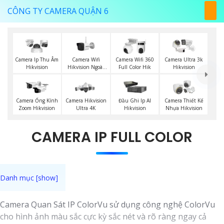
CÔNG TY CAMERA QUẬN 6
Camera Wifi
Camera Ip Thu Âm
Camera Wifi 360
Camera Ultra 3k
Hikvision Ngoài
Hikvision
Full Color Hik
Hikvision
Trời
Camera Ống Kính
Camera Hikvision
Đầu Ghi Ip AI
Camera Thiết Kế
Zoom Hikvision
Ultra 4K
Hikvision
Nhựa Hikvision
CAMERA IP FULL COLOR
Camera Quan Sát IP ColorVu sử dụng công nghệ ColorVu
cho hình ảnh màu sắc cực kỳ sắc nét và rõ ràng ngay cả