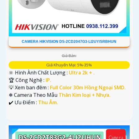
CAMERA HIKVISION DS-2CD2047G3-LI2UY/SRBHUN
Giá Bán:
Giá Khuyến Mại: 5%-35%
🔆 Hình Ành Chất Lượng :
Ultra 2k + .
🏆 Công Nghệ :
IP.
💡 Xem ban đêm :
Full Color 30m Hồng Ngoại SMD.
❄ Camera Theo Mẫu
Thân Kim loại + Nhựa.
️✔️ Ưu Điểm :
Thu Âm.