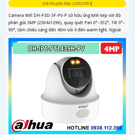
Giá Khuyến Mại: 2,635,500 ₫
Camera Wifi DH-P3D-3F-PV-P sở hữu ống kính kép với độ
phân giải 3MP (2304x1296), quay quét Pan 0°–352°, Tilt 0°–
90°, tầm chiếu sáng đến 40m với 4 đèn warm light. Ngoài
ra, mẫu camera này còn đạt chuẩn chống nước IP66, hỗ trợ
thẻ nhớ tối đa 256GB, kết nối Wi-Fi 2