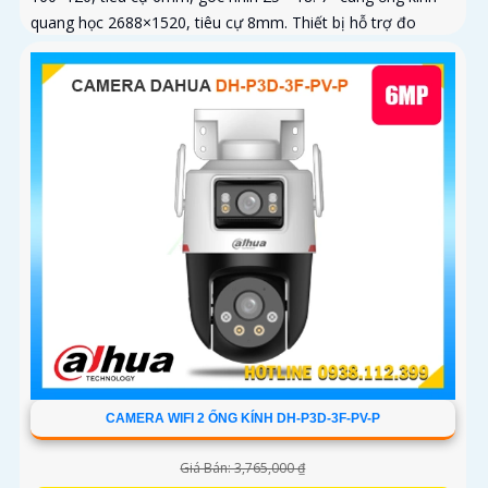
quang học 2688×1520, tiêu cự 8mm. Thiết bị hỗ trợ đo
nhiệt độ trong...
CAMERA WIFI 2 ỐNG KÍNH DH-P3D-3F-PV-P
Giá Bán: 3,765,000 ₫