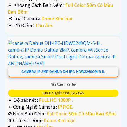
🔅 Khoảng Cách Ban Đêm :
Full Color 50m Có Màu
Ban Ðêm.
🎲 Loại Camera
Dome Kim loại.
️💎 Ưu Điểm :
Thu Âm.
CAMERA IP 2MP DAHUA DH-IPC-HDW3249QM-S-IL
Giá Bán: Liên hệ
Giá Khuyến Mại: 5%-35%
🔅 Độ sắc nét :
FULL HD 1080P .
⚛️ Công Nghệ Camera :
IP POE.
❂ Nhìn Ban Đêm :
Full Color 50m Có Màu Ban Ðêm.
♊ Camera Dòng
Dome Kim loại.