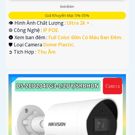
Giá Bán:
Giá Khuyến Mại: 5%-35%
👁 Hình Ành Chất Lượng :
Ultra 2k + .
⚙ Công Nghệ :
IP POE.
🌚 Xem ban đêm :
Full Color 60m Có Màu Ban Ðêm.
🛡 Loại Camera
Dome Plastic.
️➲ Tích Hợp :
Thu Âm.