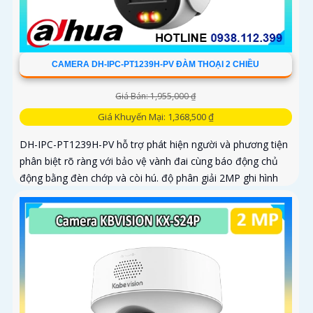
CAMERA DH-IPC-PT1239H-PV ĐÀM THOẠI 2 CHIỀU
Giá Bán: 1,955,000 ₫
Giá Khuyến Mại: 1,368,500 ₫
DH-IPC-PT1239H-PV hỗ trợ phát hiện người và phương tiện
phân biệt rõ ràng với bảo vệ vành đai cùng báo động chủ
động bằng đèn chớp và còi hú. độ phân giải 2MP ghi hình
sác nét kêt hợp cùng loa và mic thu âm thanh và dàm thoại
chát lượng cao