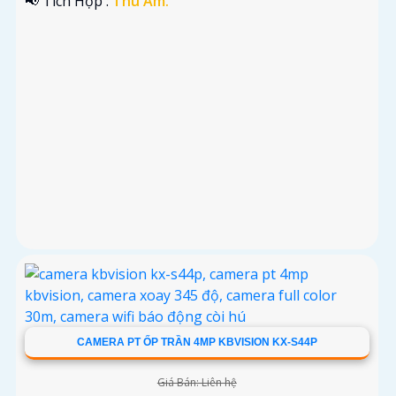
️📢 Tích Hợp :
Thu Âm.
CAMERA PT ỐP TRẦN 4MP KBVISION KX-S44P
Giá Bán: Liên hệ