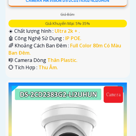
CAMERA HIKVISION DS-2CD2T43G2-4LI2UHUN
Giá Bán:
Giá Khuyến Mại: 5%-35%
☀️ Chất lượng hình :
Ultra 2k + .
🤖️ Công Nghệ Sử Dụng :
IP POE.
🌈 Khoảng Cách Ban Đêm :
Full Color 80m Có Màu
Ban Ðêm.
🎼️ Camera Dòng
Thân Plastic.
️💮 Tích Hợp :
Thu Âm.