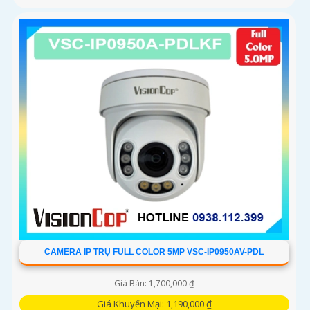
CAMERA IP TRỤ FULL COLOR 5MP VSC-IP0950AV-PDL
Giá Bán: 1,700,000 ₫
Giá Khuyến Mại: 1,190,000 ₫