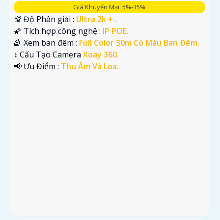
Giá Khuyến Mại: 5%-35%
💯 Độ Phân giải :
Ultra 2k + .
🌠 Tích hợp công nghệ :
IP POE.
🌈 Xem ban đêm :
Full Color 30m Có Màu Ban Ðêm.
↕️ Cấu Tạo Camera
Xoay 360.
️📢 Ưu Điểm :
Thu Âm Và Loa.