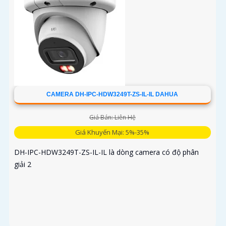
CAMERA DH-IPC-HDW3249T-ZS-IL-IL DAHUA
Giá Bán: Liên Hệ
Giá Khuyến Mại: 5%-35%
DH-IPC-HDW3249T-ZS-IL-IL là dòng camera có độ phân
giải 2