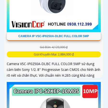
CAMERA IP VSC-IP0250A-DLBC FULL COLOR 5MP
Giá Bán: 4,120,000 ₫
Giá Khuyến Mại: 2,884,000 ₫
Camera VSC-IP0250A-DLBC FULL COLOR 5MP sử dụng
cảm biến Sony 1/2. 8" Progressive Scan CMOS cho hình ảnh
rõ nét và chân thực. Với chuẩn nén H.265 cùng khả năng
zoom quang 4X...