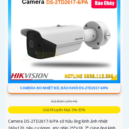
CAMERA ĐO NHIỆT ĐỘ, BÁO KHÓI DS-2TD2617-6/PA
Giá Bán: Liên Hệ
Giá Khuyến Mại: 5%-35%
Camera DS-2TD2617-6/PA sở hữu ống kính ảnh nhiệt
160×120, tiêu cự 6mm, góc nhìn 25°×18. 7° cùng ống kính