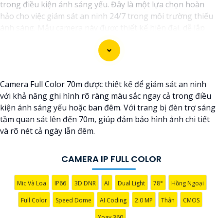
trong điều kiện ánh sáng yếu. Đây là một lựa chọn hoàn
hảo cho việc giám sát an ninh 24/7 trong môi trường thiếu
ánh sáng. Mẫu camera này được thiết kế hiện đại, dễ lắp
đặt và cài đặt, phù hợp với nhiều không gian như văn
phòng, cửa hàng, gia đình, hay nhà kho. Camera Quan Sát
IP ColorVu cung cấp khả năng quan sát từ xa qua hệ thống
mạng internet, giúp bạn dễ dàng theo dõi mọi hoạt động
Camera Full Color 70m được thiết kế để giám sát an ninh
mọi lúc mọi nơi thông qua ứng dụng di động.
với khả năng ghi hình rõ ràng màu sắc ngay cả trong điều
kiện ánh sáng yếu hoặc ban đêm. Với trang bị đèn trợ sáng
tầm quan sát lên đến 70m, giúp đảm bảo hình ảnh chi tiết
và rõ nét cả ngày lẫn đêm.
CAMERA IP FULL COLOR
'
Mic Và Loa
IP66
3D DNR
AI
Dual Light
78°
Hồng Ngoại
Full Color
Speed Dome
AI Coding
2.0 MP
Thân
CMOS
Xoay 360