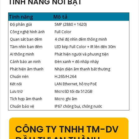
TÍNH NĂNG NỔI BẬT
Tính năng
Mô tả
Độ phân giải
5MP (2880 × 1620)
Công nghệ hình ảnh
Full Color
Quan sát ban đêm
4 chế độ nhìn đêm thông minh
Tầm nhìn ban đêm
LED kép Full Color + IR lên đến 30m
AI thông minh
Phát hiện người và phương tiện
Cảnh báo an ninh
Đèn xanh + đỏ nhấp nháy
Phát hiện âm thanh
Nhận diện âm thanh bất thường
Chuẩn nén
H.265/H.264
Kết nối
LAN Ethernet, hỗ trợ PoE
Lưu trữ
MicroSD tối đa 512GB
Tích hợp âm thanh
Micro ghi âm
Chuẩn bảo vệ
IP67 chống bụi, chống nước
CÔNG TY TNHH TM-DV