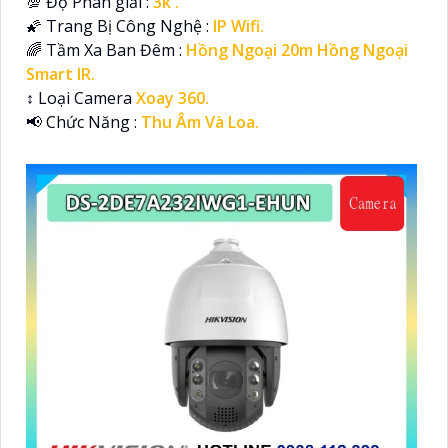
💯 Độ Phân giải :
3k .
🌠 Trang Bị Công Nghệ :
IP Wifi.
🌈 Tầm Xa Ban Đêm :
Hồng Ngoại 20m Hồng Ngoại
Smart IR.
↕️ Loại Camera
Xoay 360.
️📢 Chức Năng :
Thu Âm Và Loa.