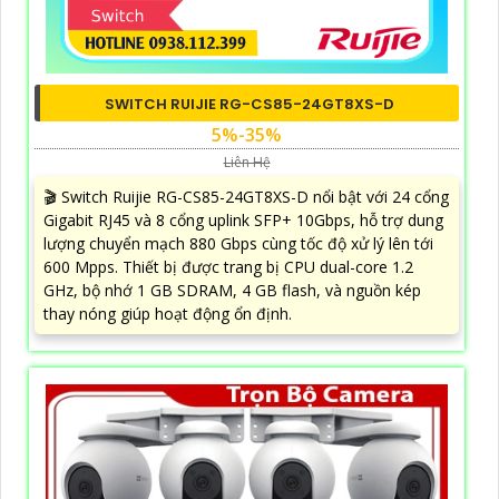
SWITCH RUIJIE RG-CS85-24GT8XS-D
5%-35%
Liên Hệ
🎬 Switch Ruijie RG-CS85-24GT8XS-D nổi bật với 24 cổng
Gigabit RJ45 và 8 cổng uplink SFP+ 10Gbps, hỗ trợ dung
lượng chuyển mạch 880 Gbps cùng tốc độ xử lý lên tới
600 Mpps. Thiết bị được trang bị CPU dual-core 1.2
GHz, bộ nhớ 1 GB SDRAM, 4 GB flash, và nguồn kép
thay nóng giúp hoạt động ổn định.