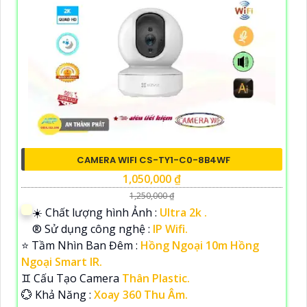
CAMERA WIFI CS-TY1-C0-8B4WF
1,050,000 ₫
1,250,000 ₫
☀️ Chất lượng hình Ảnh :
Ultra 2k .
®️ Sử dụng công nghệ :
IP Wifi.
⭐ Tầm Nhìn Ban Đêm :
Hồng Ngoại 10m Hồng
Ngoại Smart IR.
♊ Cấu Tạo Camera
Thân Plastic.
️💮 Khả Năng :
Xoay 360 Thu Âm.