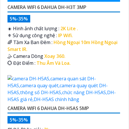
CAMERA WIFI 6 DAHUA DH-H3T 3MP
5%-35%
☀️ Hình ảnh chất lượng :
2K Lite .
⚜️ Sử dụng công nghệ :
IP Wifi.
🌈 Tầm Xa Ban Đêm :
Hồng Ngoại 10m Hồng Ngoại
Smart IR.
🤹 Camera Dòng
Xoay 360.
️💮 Đặt Điểm :
Thu Âm Và Loa.
CAMERA WIFI 6 DAHUA DH-H5AS 5MP
5%-35%