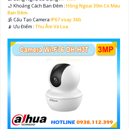
🌙 Khoảng Cách Ban Đêm :
Hồng Ngoại 30m Có Màu
Ban Ðêm.
🕉️ Cấu Tạo Camera
IP67 xoay 360.
️📡 Ưu Điểm :
Thu Âm Và Loa.