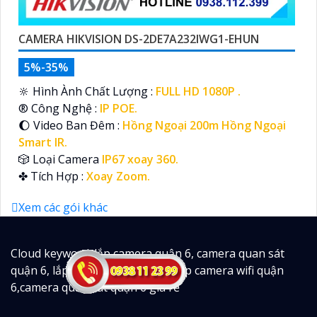
CAMERA HIKVISION DS-2DE7A232IWG1-EHUN
5%-35%
🔆 Hình Ành Chất Lượng :
FULL HD 1080P .
®️ Công Nghệ :
IP POE.
🌔 Video Ban Đêm :
Hồng Ngoại 200m Hồng Ngoại
Smart IR.
🎲 Loại Camera
IP67 xoay 360.
️✤ Tích Hợp :
Xoay Zoom.
Xem các gói khác
Cloud keyword: lắp camera quận 6, camera quan sát
quận 6, lắp đặt camera quận 6, lắp camera wifi quận
6,camera quan sát quận 6 giá rẻ