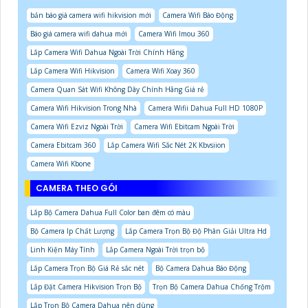
bản báo giá camera wifi hikvision mới
Camera Wifi Báo Động
Báo giá camera wifi dahua mới
Camera Wifi Imou 360
Lắp Camera Wifi Dahua Ngoài Trời Chính Hãng
Lắp Camera Wifi Hikvision
Camera Wifi Xoay 360
Camera Quan Sát Wifi Không Dây Chính Hãng Giá rẻ
Camera Wifi Hikvision Trong Nhà
Camera Wifii Dahua Full HD 1080P
Camera Wifi Ezviz Ngoài Trời
Camera Wifi Ebitcam Ngoài Trời
Camera Ebitcam 360
Lắp Camera Wifi Sắc Nét 2K Kbvsiion
Camera Wifi Kbone
CAMERA THEO GÓI
Lắp Bộ Camera Dahua Full Color ban đêm có màu
Bộ Camera Ip Chất Lượng
Lắp Camera Trọn Bộ Độ Phân Giải Ultra Hd
Linh Kiện Máy Tính
Lắp Camera Ngoài Trời trọn bộ
Lắp Camera Trọn Bộ Giá Rẻ sắc nét
Bộ Camera Dahua Báo Động
Lắp Đặt Camera Hikvision Trọn Bộ
Trọn Bộ Camera Dahua Chống Trộm
Lắp Trọn Bộ Camera Dahua nên dùng