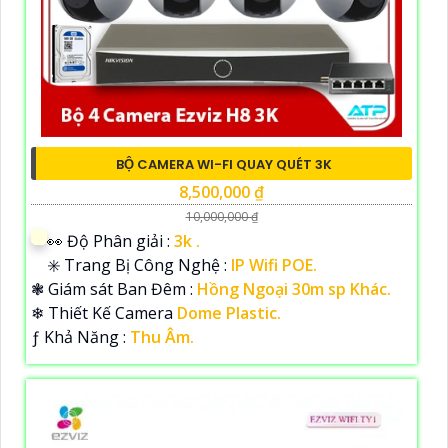
BỘ CAMERA WI-FI QUAY QUÉT 3K
8,500,000 ₫
10,000,000 ₫
️👀 Độ Phân giải :
3k .
✳️ Trang Bị Công Nghệ :
IP Wifi POE.
❃ Giám sát Ban Đêm :
Hồng Ngoại 30m sp Khác.
❄ Thiết Kế Camera
Dome Plastic.
️ƒ Khả Năng :
Thu Âm.