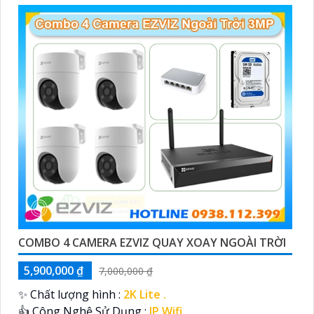
COMBO 4 CAMERA EZVIZ QUAY XOAY NGOÀI TRỜI
5,900,000 ₫
7,000,000 ₫
✨ Chất lượng hình :
2K Lite .
👍 Công Nghệ Sử Dụng :
IP Wifi.