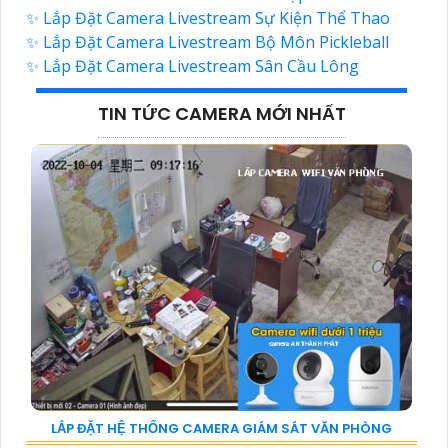
✨ Lắp Đặt Camera Livestream Sự Kiện Thể Thao
✨ Lắp Đặt Camera Livestream Bộ Môn Pickleball
✨ Lắp Đặt Camera Livestream Sân Cầu Lông
TIN TỨC CAMERA MỚI NHẤT
LẮP ĐẶT HỆ THỐNG CAMERA GIÁM SÁT VĂN PHÒNG