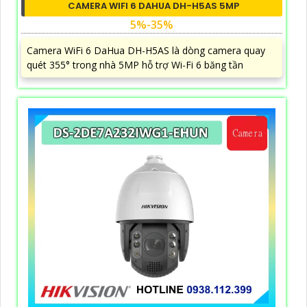
CAMERA WIFI 6 DAHUA DH-H5AS 5MP
5%-35%
Camera WiFi 6 DaHua DH-H5AS là dòng camera quay
quét 355° trong nhà 5MP hỗ trợ Wi-Fi 6 băng tần