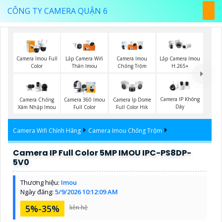
CÔNG TY CAMERA QUẬN 6
Camera Imou Full
Lắp Camera Wifi
Camera Imou
Lắp Camera Imou
Color
Thân Imou
Chống Trộm
H.265+
Camera IP Không
Camera Chống
Camera 360 Imou
Camera Ip Dome
Dây
Xâm Nhập Imou
Full Color
Full Color Hik
Camera Wifi Chính Hãng
Camera Imou Chống Trộm
Camera IP Full Color 5MP IMOU IPC-PS8DP-
5V0
Thương hiệu:
Imou
Ngày đăng:
5/9/2026 10:12:09 AM
5%-35%
liên hệ