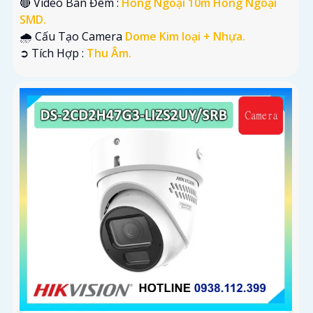
🔴 Video Ban Đêm :
Hồng Ngoại 10m Hồng Ngoại
SMD.
🌧️ Cấu Tạo Camera
Dome Kim loại + Nhựa.
️➲ Tích Hợp :
Thu Âm.