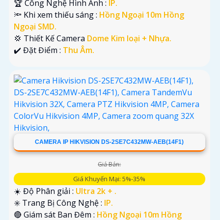
🏆 Công Nghệ Hình Ảnh :
IP.
🔦 Khi xem thiếu sáng :
Hồng Ngoại 10m Hồng
Ngoại SMD.
💢 Thiết Kế Camera
Dome Kim loại + Nhựa.
️✔️ Đặt Điểm :
Thu Âm.
CAMERA IP HIKVISION DS-2SE7C432MW-AEB(14F1)
Giá Bán:
Giá Khuyến Mại: 5%-35%
☀️ Độ Phân giải :
Ultra 2k + .
✳️ Trang Bị Công Nghệ :
IP.
🔴 Giám sát Ban Đêm :
Hồng Ngoại 10m Hồng