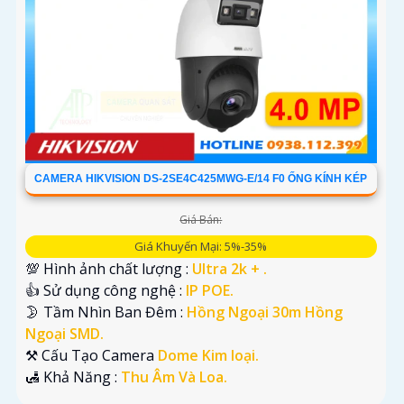
CAMERA HIKVISION DS-2SE4C425MWG-E/14 F0 ỐNG KÍNH KÉP
Giá Bán:
Giá Khuyến Mại: 5%-35%
💯 Hình ảnh chất lượng :
Ultra 2k + .
👍 Sử dụng công nghệ :
IP POE.
🌛 Tầm Nhìn Ban Đêm :
Hồng Ngoại 30m Hồng
Ngoại SMD.
⚒ Cấu Tạo Camera
Dome Kim loại.
️🛃 Khả Năng :
Thu Âm Và Loa.