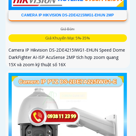
CAMERA IP HIKVISION DS-2DE4215IWG1-EHUN 2MP
Giá Bán:
Giá Khuyến Mại: 5%-35%
Camera IP Hikvision DS-2DE4215IWG1-EHUN Speed Dome
DarkFighter AI-ISP AcuSense 2MP tích hợp zoom quang
15X và zoom kỹ thuật số 16X