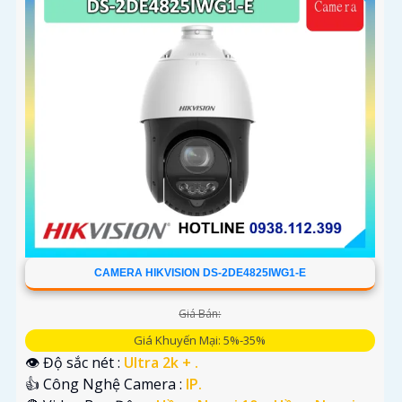
CAMERA HIKVISION DS-2DE4825IWG1-E
Giá Bán:
Giá Khuyến Mại: 5%-35%
👁 Độ sắc nét :
Ultra 2k + .
👍 Công Nghệ Camera :
IP.