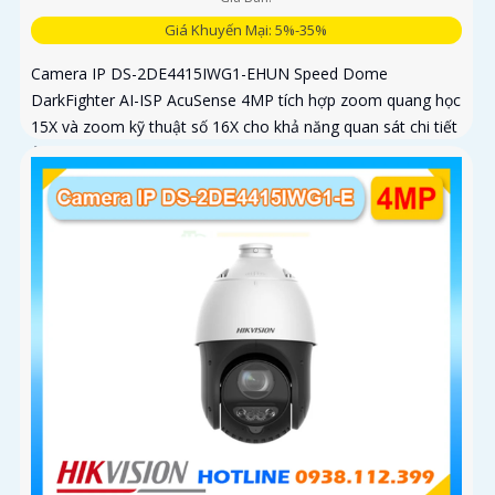
Giá Khuyến Mại: 5%-35%
Camera IP DS-2DE4415IWG1-EHUN Speed Dome
DarkFighter AI-ISP AcuSense 4MP tích hợp zoom quang học
15X và zoom kỹ thuật số 16X cho khả năng quan sát chi tiết
ở khoảng cách xa, AI AcuSense nhận diện người và phương
tiện hỗ trợ chụp đồng thời tối đa 5 khuôn mặt