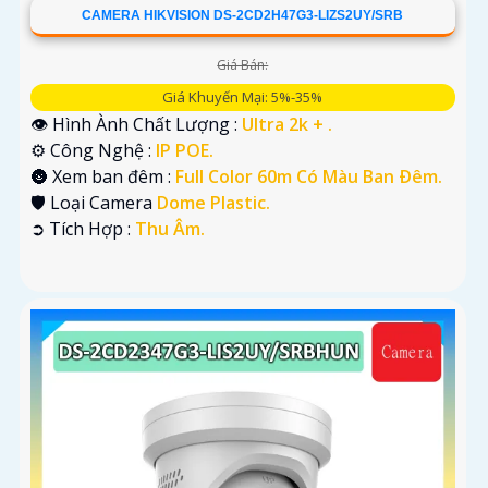
CAMERA HIKVISION DS-2CD2H47G3-LIZS2UY/SRB
Giá Bán:
Giá Khuyến Mại: 5%-35%
👁 Hình Ành Chất Lượng :
Ultra 2k + .
⚙ Công Nghệ :
IP POE.
🌚 Xem ban đêm :
Full Color 60m Có Màu Ban Ðêm.
🛡 Loại Camera
Dome Plastic.
️➲ Tích Hợp :
Thu Âm.