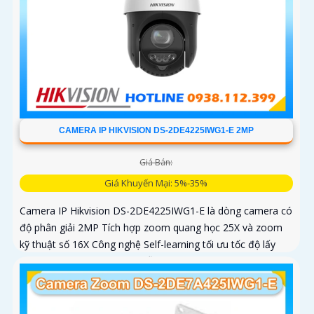
CAMERA IP HIKVISION DS-2DE4225IWG1-E 2MP
Giá Bán:
Giá Khuyến Mại: 5%-35%
Camera IP Hikvision DS-2DE4225IWG1-E là dòng camera có
độ phân giải 2MP Tích hợp zoom quang học 25X và zoom
kỹ thuật số 16X Công nghệ Self-learning tối ưu tốc độ lấy
nét, trong khi AI AcuSense hỗ trợ nhận diện người và
phương tiện, chụp tối đa 5 khuôn mặt đồng thời