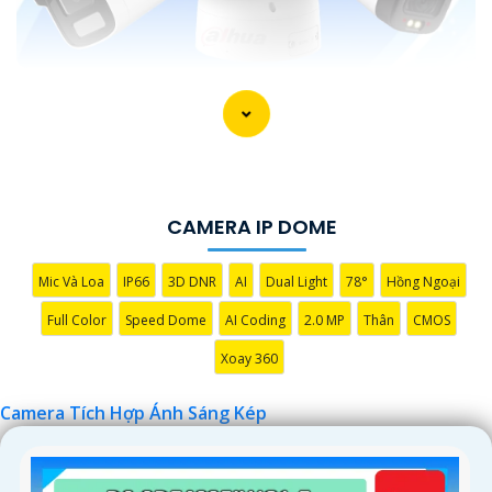
CAMERA IP DOME
Mic Và Loa
IP66
3D DNR
AI
Dual Light
78°
Hồng Ngoại
'
Full Color
Speed Dome
AI Coding
2.0 MP
Thân
CMOS
Xoay 360
Camera Tích Hợp Ánh Sáng Kép