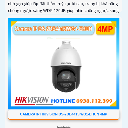
nhỏ gọn giúp lắp đặt thẫm mỹ cực kì cao, trang bị khả năng
chống ngược sáng WDR 120dB giúp nhìn chống ngược sáng
tốt, trang bị tính năng thông minh hàng rào ảo, xâm nhập
vùng cấm, nhìn ban đêm bằng hồng ngoại 30m
CAMERA IP HIKVISION DS-2DE4415IWG1-EHUN 4MP
Giá Bán: