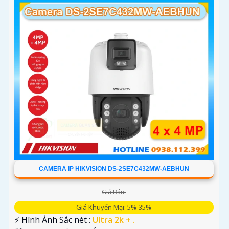
CAMERA IP HIKVISION DS-2SE7C432MW-AEBHUN
Giá Bán:
Giá Khuyến Mại: 5%-35%
️⚡ Hình Ảnh Sắc nét :
Ultra 2k + .