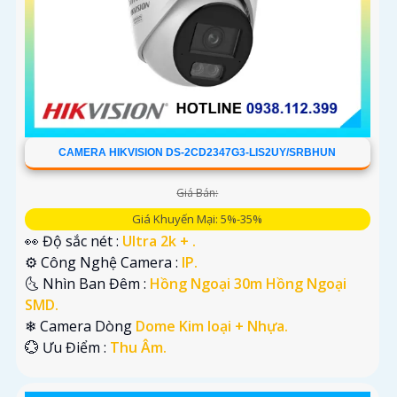
CAMERA HIKVISION DS-2CD2347G3-LIS2UY/SRBHUN
Giá Bán:
Giá Khuyến Mại: 5%-35%
👀 Độ sắc nét :
Ultra 2k + .
⚙ Công Nghệ Camera :
IP.
🌜 Nhìn Ban Đêm :
Hồng Ngoại 30m Hồng Ngoại
SMD.
❄ Camera Dòng
Dome Kim loại + Nhựa.
️💮 Ưu Điểm :
Thu Âm.