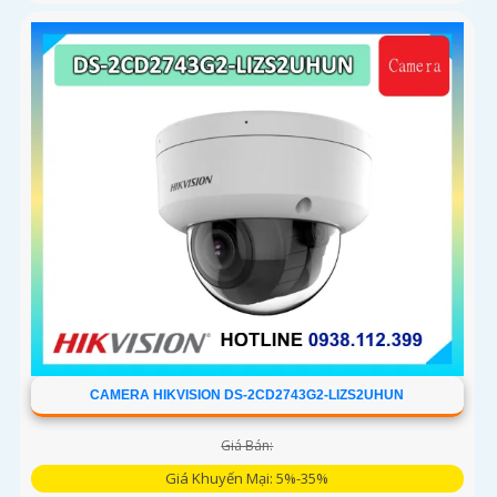
CAMERA HIKVISION DS-2CD2743G2-LIZS2UHUN
Giá Bán:
Giá Khuyến Mại: 5%-35%