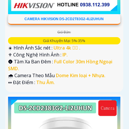
CAMERA HIKVISION DS-2CD2T83G2-4LI2UHUN
Giá Bán:
Giá Khuyến Mại: 5%-35%
☀️ Hình Ảnh Sắc nét :
Ultra 4k 👍🏾 .
⚜️ Công Nghệ Hình Ảnh :
IP.
🌚 Tầm Xa Ban Đêm :
Full Color 30m Hồng Ngoại
SMD.
🌧️ Camera Theo Mẫu
Dome Kim loại + Nhựa.
️↭ Đặt Điểm :
Thu Âm.