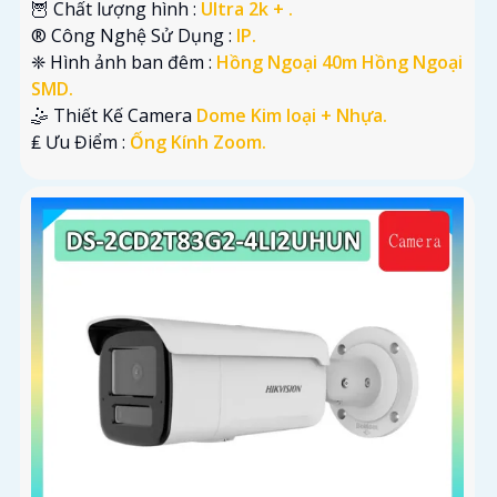
🦉 Chất lượng hình :
Ultra 2k + .
®️ Công Nghệ Sử Dụng :
IP.
❈ Hình ảnh ban đêm :
Hồng Ngoại 40m Hồng Ngoại
SMD.
🤹 Thiết Kế Camera
Dome Kim loại + Nhựa.
️₤ Ưu Điểm :
Ống Kính Zoom.