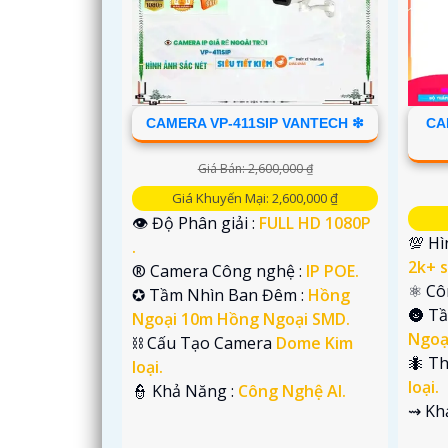
CAMERA VP-411SIP VANTECH ❇
CA
Giá Bán: 2,600,000 ₫
Giá Khuyến Mại: 2,600,000 ₫
👁 Độ Phân giải :
FULL HD 1080P
'
💯 Hì
.
2k+ s
®️ Camera Công nghệ :
IP POE.
⚛️ C
✪ Tầm Nhìn Ban Đêm :
Hồng
🌚 T
Ngoại 10m Hồng Ngoại SMD.
Ngoạ
⛓ Cấu Tạo Camera
Dome Kim
🐜 T
loại.
loại.
️👮 Khả Năng :
Công Nghệ AI.
️⇝ K