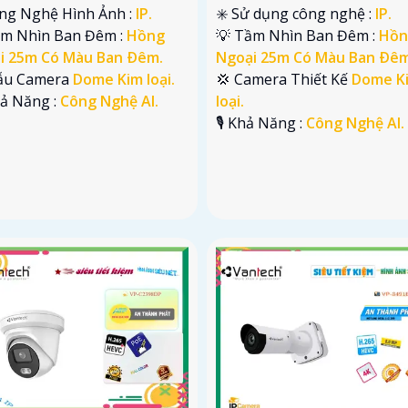
ng Nghệ Hình Ảnh :
IP.
✳️ Sử dụng công nghệ :
IP.
ầm Nhìn Ban Đêm :
Hồng
💡 Tầm Nhìn Ban Đêm :
Hồn
i 25m Có Màu Ban Ðêm.
Ngoại 25m Có Màu Ban Ðêm
Mẫu Camera
Dome Kim loại.
💢 Camera Thiết Kế
Dome K
hả Năng :
Công Nghệ AI.
loại.
️🎙 Khả Năng :
Công Nghệ AI.