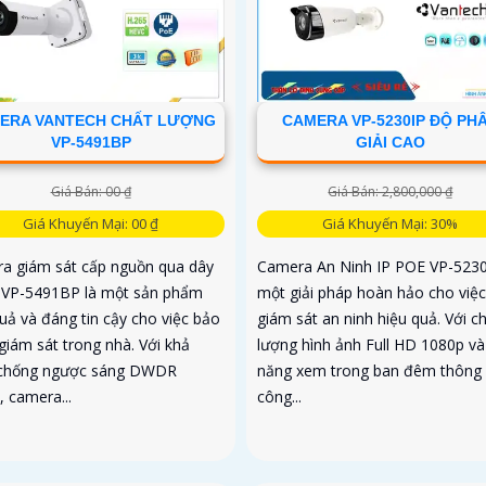
ERA VANTECH CHẤT LƯỢNG
CAMERA VP-5230IP ĐỘ PH
VP-5491BP
GIẢI CAO
Giá Bán: 00 ₫
Giá Bán: 2,800,000 ₫
Giá Khuyến Mại: 00 ₫
Giá Khuyến Mại: 30%
a giám sát cấp nguồn qua dây
Camera An Ninh IP POE VP-5230
VP-5491BP là một sản phẩm
một giải pháp hoàn hảo cho việc
uả và đáng tin cậy cho việc bảo
giám sát an ninh hiệu quả. Với c
giám sát trong nhà. Với khả
lượng hình ảnh Full HD 1080p và
chống ngược sáng DWDR
năng xem trong ban đêm thông
, camera...
công...