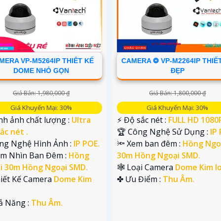
MERA VP-M5264IP THIÊT KẾ
CAMERA ❂ VP-M2264IP THIẾ
DOME NHỎ GỌN
ĐẸP
Giá Bán: 1,980,000 ₫
Giá Bán: 1,800,000 ₫
Giá Khuyến Mại: 30%
Giá Khuyến Mại: 30%
nh ảnh chất lượng :
Ultra
️⚡ Độ sắc nét :
FULL HD 1080P
ắc nét .
🏆 Công Nghệ Sử Dụng :
IP
ông Nghệ Hình Ảnh :
IP POE.
🔦 Xem ban đêm :
Hồng Ngo
ầm Nhìn Ban Đêm :
Hồng
30m Hồng Ngoại SMD.
i 30m Hồng Ngoại SMD.
🕸️ Loại Camera
Dome Kim lo
hiết Kế Camera
Dome Kim
️✤ Ưu Điểm :
Thu Âm.
hả Năng :
Thu Âm.