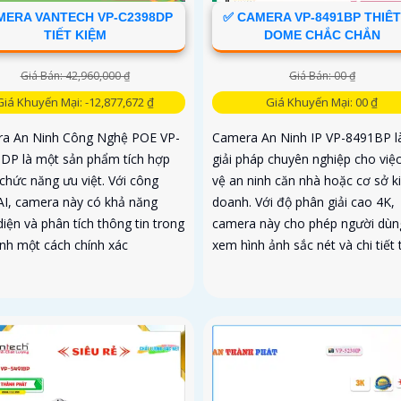
MERA VANTECH VP-C2398DP
✅ CAMERA VP-8491BP THIÊT
TIẾT KIỆM
DOME CHẮC CHẮN
Giá Bán: 42,960,000 ₫
Giá Bán: 00 ₫
Giá Khuyến Mại: -12,877,672 ₫
Giá Khuyến Mại: 00 ₫
a An Ninh Công Nghệ POE VP-
Camera An Ninh IP VP-8491BP l
DP là một sản phẩm tích hợp
giải pháp chuyên nghiệp cho việ
chức năng ưu việt. Với công
vệ an ninh căn nhà hoặc cơ sở k
AI, camera này có khả năng
doanh. Với độ phân giải cao 4K,
iện và phân tích thông tin trong
camera này cho phép người dùn
ảnh một cách chính xác
xem hình ảnh sắc nét và chi tiết 