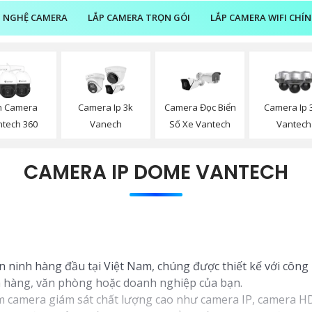
 NGHỆ CAMERA
LẮP CAMERA TRỌN GÓI
LẮP CAMERA WIFI CHÍ
n Camera
Camera Ip 3k
Camera Đọc Biển
Camera Ip 
ntech 360
Vanech
Số Xe Vantech
Vantech
CAMERA IP DOME VANTECH
ninh hàng đầu tại Việt Nam, chúng được thiết kế với công 
ửa hàng, văn phòng hoặc doanh nghiệp của bạn.
 camera giám sát chất lượng cao như camera IP, camera HD