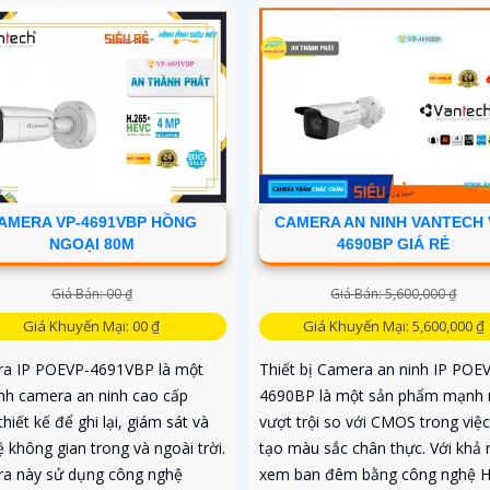
AMERA VP-4691VBP HỒNG
CAMERA AN NINH VANTECH 
NGOẠI 80M
4690BP GIÁ RẺ
Giá Bán: 00 ₫
Giá Bán: 5,600,000 ₫
Giá Khuyến Mại: 00 ₫
Giá Khuyến Mại: 5,600,000 ₫
a IP POEVP-4691VBP là một
Thiết bị Camera an ninh IP POE
nh camera an ninh cao cấp
4690BP là một sản phẩm mạnh
hiết kế để ghi lại, giám sát và
vượt trội so với CMOS trong việc
 không gian trong và ngoài trời.
tạo màu sắc chân thực. Với khả
a này sử dụng công nghệ
xem ban đêm bằng công nghệ 