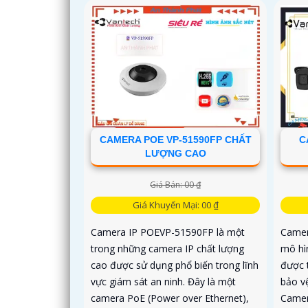
CAMERA POE VP-51590FP CHẤT
C
LƯỢNG CAO
Giá Bán: 00 ₫
Giá Khuyến Mại: 00 ₫
Camera IP POEVP-51590FP là một
Camer
trong những camera IP chất lượng
mô hì
cao được sử dụng phổ biến trong lĩnh
được t
vực giám sát an ninh. Đây là một
bảo vệ
camera PoE (Power over Ethernet),
Camer