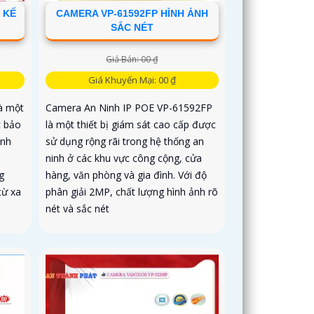
 KẾ
CAMERA VP-61592FP HÌNH ẢNH
SẮC NÉT
Giá Bán: 00 ₫
Giá Khuyến Mại: 00 ₫
à một
Camera An Ninh IP POE VP-61592FP
c bảo
là một thiết bị giám sát cao cấp được
inh
sử dụng rộng rãi trong hệ thống an
ninh ở các khu vực công cộng, cửa
g
hàng, văn phòng và gia đình. Với độ
từ xa
phân giải 2MP, chất lượng hình ảnh rõ
nét và sắc nét