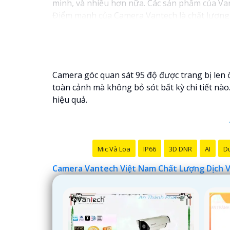
minh, và nhiều hơn nữa. Các sản phẩm của Van
Điểm mạnh của Camera Vantech là chất lượng d
bạn lựa chọn giải pháp camera phù hợp với nh
Nếu bạn đang tìm kiếm một giải pháp giám sá
đầu mà bạn có thể tin tưởng.
Camera góc quan sát 95 độ được trang bị len 
toàn cảnh mà không bỏ sót bất kỳ chi tiết nào.
hiệu quả.
Mic Và Loa
IP66
3D DNR
AI
Du
Camera Vantech Việt Nam Chất Lượng Dịch 