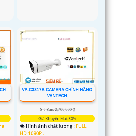
ECH
VP-C3317B CAMERA CHÍNH HÃNG
VANTECH
Giá Bán: 2,700,000 ₫
Giá Khuyến Mại: 30%
ra
👁 Hình ảnh chất lượng :
FULL
HD 1080P .