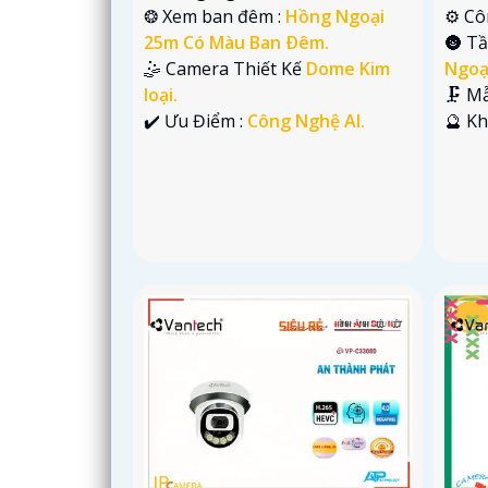
❂ Xem ban đêm :
Hồng Ngoại
⚙ Cô
25m Có Màu Ban Ðêm.
🌚 T
🤹 Camera Thiết Kế
Dome Kim
Ngoạ
loại.
🗜️ 
️✔️ Ưu Điểm :
Công Nghệ AI.
️🔮 K