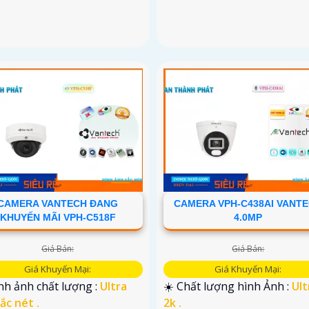
CAMERA VANTECH ĐANG
CAMERA VPH-C438AI VANT
KHUYẾN MÃI VPH-C518F
4.0MP
Giá Bán:
Giá Bán:
Giá Khuyến Mại:
Giá Khuyến Mại:
nh ảnh chất lượng :
Ultra
☀️ Chất lượng hình Ảnh :
Ult
ắc nét .
2k .