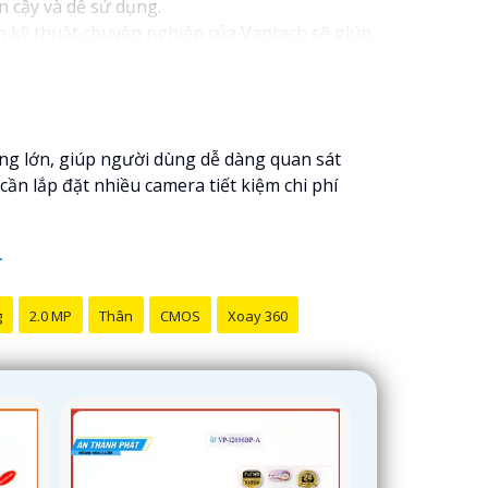
n cậy và dễ sử dụng.
n kỹ thuật chuyên nghiệp của Vantech sẽ giúp
amera Vantech Việt Nam là một lựa chọn hàng
ng lớn, giúp người dùng dễ dàng quan sát
cần lắp đặt nhiều camera tiết kiệm chi phí
g
2.0 MP
Thân
CMOS
Xoay 360