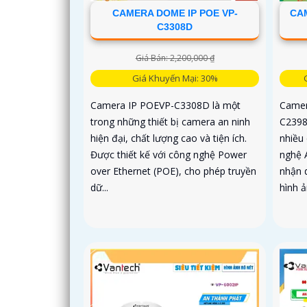
CAMERA DOME IP POE VP-
CA
C3308D
Giá Bán: 2,200,000 ₫
Giá Khuyến Mại: 30%
Camera IP POEVP-C3308D là một
Camer
trong những thiết bị camera an ninh
C2398
hiện đại, chất lượng cao và tiện ích.
nhiều 
Được thiết kế với công nghệ Power
nghệ 
over Ethernet (POE), cho phép truyền
nhận d
dữ...
hình 