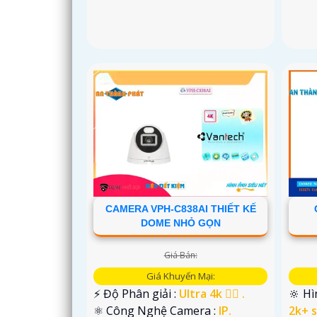
CAMERA VPH-C838AI THIẾT KẾ
DOME NHỎ GỌN
Giá Bán:
Giá Khuyến Mại:
️⚡ Độ Phân giải :
Ultra 4k 👍🏾 .
🔆 Hì
⚛️ Công Nghệ Camera :
IP.
2k+ s