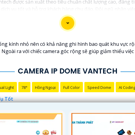
tech được sản xuất theo tiêu chuẩn chất lượng cao, đáng ti
ịch vụ tốt và hỗ trợ khách hàng chu đáo. Đội ngũ nhân viê
u cầu và ngân sách của bạn.
t an ninh tốt cho ngôi nhà hoặc doanh nghiệp của mình, C
ống kính nhỏ nên có khả năng ghi hình bao quát khu vực rộ
 Ngoài ra với chiếc camera góc rộng sẽ giúp giảm thiểu việc 
CAMERA IP DOME VANTECH
al Light
78°
Hồng Ngoại
Full Color
Speed Dome
AI Codin
Vụ Tốt