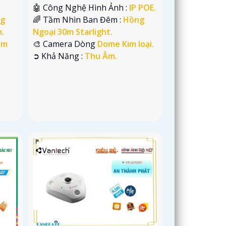
🤖️ Công Nghệ Hình Ảnh :
IP POE.
g
🌈 Tầm Nhìn Ban Đêm :
Hồng
.
Ngoại 30m Starlight.
im
🎨 Camera Dòng
Dome Kim loại.
️➲ Khả Năng :
Thu Âm.