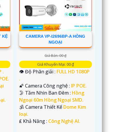
T KỆ
CAMERA VP-I2696BP-A HỒNG
NGOẠI
Giá Bán: 00 ₫
Giá Khuyến Mại: 00 ₫
 .
👁 Độ Phân giải :
FULL HD 1080P
 POE.
.
ại
🌠 Camera Công nghệ :
IP POE.
🌛 Tầm Nhìn Ban Đêm :
Hồng
ại.
Ngoại 60m Hồng Ngoại SMD.
🕉️ Camera Thiết Kế
Dome Kim
loại.
️₤ Khả Năng :
Công Nghệ AI.