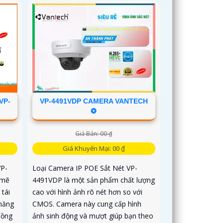
VP-
VP-4491VDP CAMERA VANTECH
❂
Giá Bán: 00 ₫
Giá Khuyến Mại: 00 ₫
VP-
Loại Camera IP POE Sắt Nét VP-
 mẽ
4491VDP là một sản phẩm chất lượng
 tái
cao với hình ảnh rõ nét hơn so với
 năng
CMOS. Camera này cung cấp hình
Hồng
ảnh sinh động và mượt giúp bạn theo