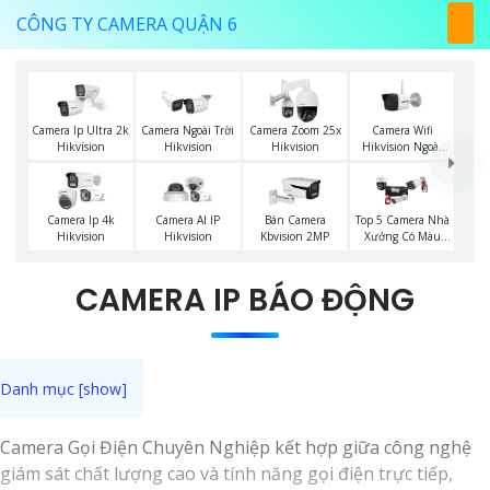
CÔNG TY CAMERA QUẬN 6
Camera Wifi
Camera Ip Ultra 2k
Camera Ngoài Trời
Camera Zoom 25x
Hikvision Ngoài
Hikvision
Hikvision
Hikvision
Trời
Top 5 Camera Nhà
Camera Ip 4k
Camera AI IP
Bán Camera
Xưởng Có Màu
Hikvision
Hikvision
Kbvision 2MP
Ban Đêm
CAMERA IP BÁO ĐỘNG
Camera Gọi Điện Chuyên Nghiệp kết hợp giữa công nghệ
giám sát chất lượng cao và tính năng gọi điện trực tiếp,