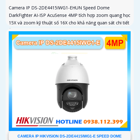
Camera IP DS-2DE4415IWG1-EHUN Speed Dome
DarkFighter AI-ISP AcuSense 4MP tích hợp zoom quang học
15X và zoom kỹ thuật số 16X cho khả năng quan sát chi tiết
ở khoảng cách xa, AI AcuSense nhận diện người và phương
tiện hỗ trợ chụp đồng thời tối đa 5 khuôn mặt
CAMERA IP HIKVISION DS-2DE4415IWG1-E SPEED DOME