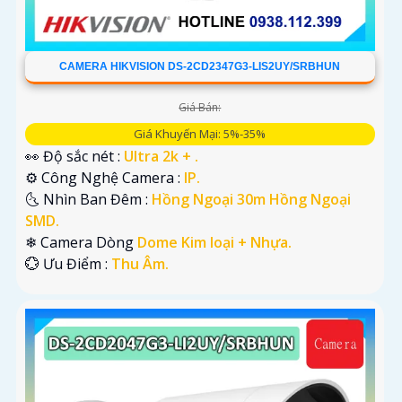
CAMERA HIKVISION DS-2CD2347G3-LIS2UY/SRBHUN
Giá Bán:
Giá Khuyến Mại: 5%-35%
👀 Độ sắc nét :
Ultra 2k + .
⚙ Công Nghệ Camera :
IP.
🌜 Nhìn Ban Đêm :
Hồng Ngoại 30m Hồng Ngoại
SMD.
❄ Camera Dòng
Dome Kim loại + Nhựa.
️💮 Ưu Điểm :
Thu Âm.