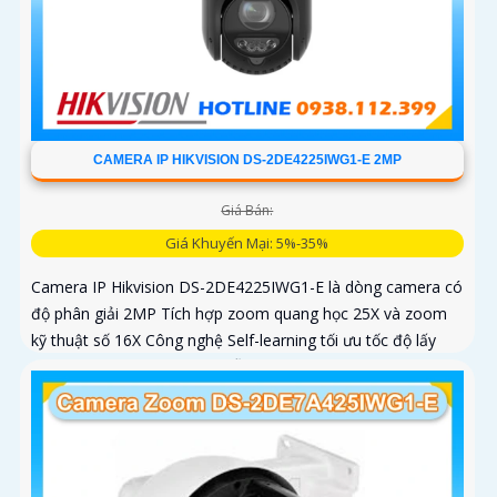
CAMERA IP HIKVISION DS-2DE4225IWG1-E 2MP
Giá Bán:
Giá Khuyến Mại: 5%-35%
Camera IP Hikvision DS-2DE4225IWG1-E là dòng camera có
độ phân giải 2MP Tích hợp zoom quang học 25X và zoom
kỹ thuật số 16X Công nghệ Self-learning tối ưu tốc độ lấy
nét, trong khi AI AcuSense hỗ trợ nhận diện người và
phương tiện, chụp tối đa 5 khuôn mặt đồng thời