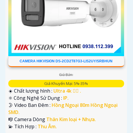
CAMERA HIKVISION DS-2CD2T87G3-LIS2UY/SRBHUN
Giá Bán:
Giá Khuyến Mại: 5%-35%
☀️ Chất lượng hình :
Ultra 4k 👍🏾 .
⚛️ Công Nghệ Sử Dụng :
IP.
🌛 Video Ban Đêm :
Hồng Ngoại 80m Hồng Ngoại
SMD.
🎼️ Camera Dòng
Thân Kim loại + Nhựa.
️💫 Tích Hợp :
Thu Âm.