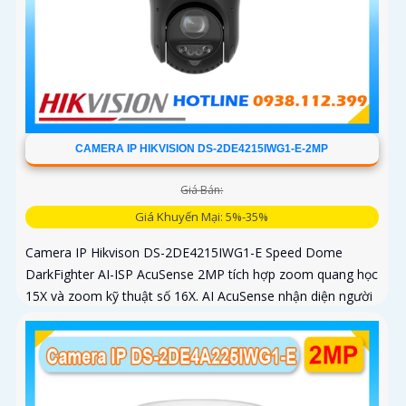
CAMERA IP HIKVISION DS-2DE4215IWG1-E-2MP
Giá Bán:
Giá Khuyến Mại: 5%-35%
Camera IP Hikvison DS-2DE4215IWG1-E Speed Dome
DarkFighter AI-ISP AcuSense 2MP tích hợp zoom quang học
15X và zoom kỹ thuật số 16X. AI AcuSense nhận diện người
và phương tiện và cảnh báo chủ động