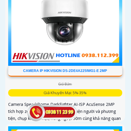
CAMERA IP HIKVISION DS-2DE4A225IWG1-E 2MP
Giá Bán:
Giá Khuyến Mại: 5%-35%
Camera Speed Dome DarkFighter AI-ISP AcuSense 2MP
tích hợp zoom quang 25X, AI nhận diện người và phương
tiện, chụp khuôn mặt, hồng ngoại 50m cùng khả năng quan
sát ban đêm vượt trội cho hệ thống giám sát chuyên nghiệp