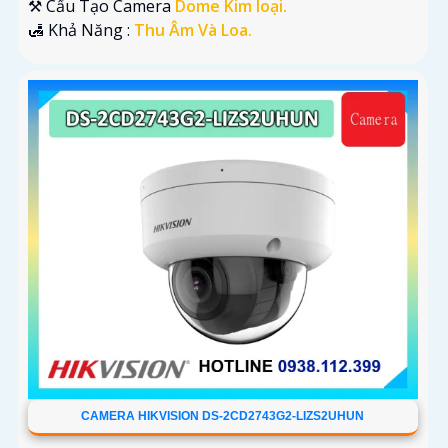
⚒ Cấu Tạo Camera
Dome Kim loại.
️🛃 Khả Năng :
Thu Âm Và Loa.
CAMERA HIKVISION DS-2CD2743G2-LIZS2UHUN