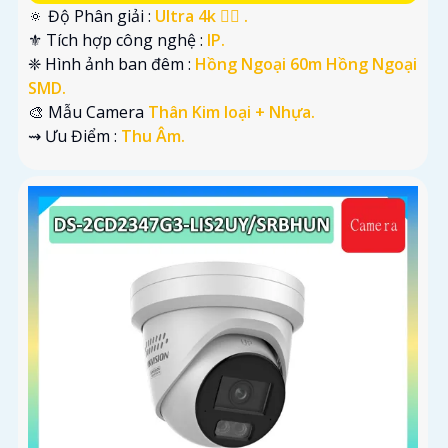
🔅 Độ Phân giải :
Ultra 4k 👍🏾 .
⚜️ Tích hợp công nghệ :
IP.
❈ Hình ảnh ban đêm :
Hồng Ngoại 60m Hồng Ngoại
SMD.
🎨 Mẫu Camera
Thân Kim loại + Nhựa.
️⇝ Ưu Điểm :
Thu Âm.