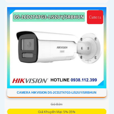
CAMERA HIKVISION DS-2CD2T47G3-LIS2UY/SRBHUN
Giá Bán:
Giá Khuyến Mại: 5%-35%