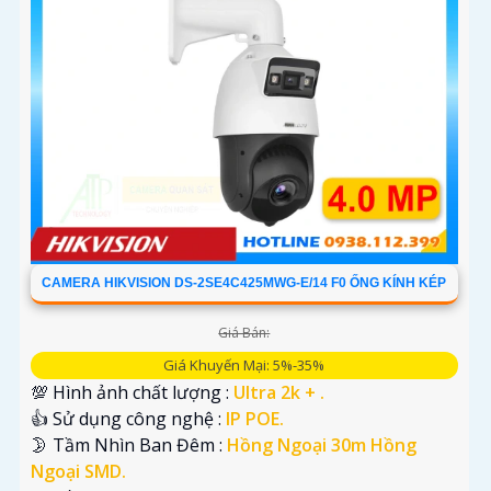
CAMERA HIKVISION DS-2SE4C425MWG-E/14 F0 ỐNG KÍNH KÉP
Giá Bán:
Giá Khuyến Mại: 5%-35%
💯 Hình ảnh chất lượng :
Ultra 2k + .
👍 Sử dụng công nghệ :
IP POE.
🌛 Tầm Nhìn Ban Đêm :
Hồng Ngoại 30m Hồng
Ngoại SMD.