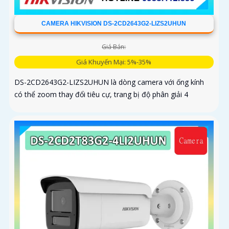
CAMERA HIKVISION DS-2CD2643G2-LIZS2UHUN
Giá Bán:
Giá Khuyến Mại: 5%-35%
DS-2CD2643G2-LIZS2UHUN là dòng camera với ống kính
có thể zoom thay đổi tiêu cự, trang bị độ phân giải 4