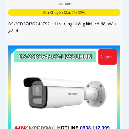
Giá Bán:
Giá Khuyến Mại: 5%-35%
DS-2CD2743G2-LIZS2UHUN trang bị ống kính có độ phân
giải 4