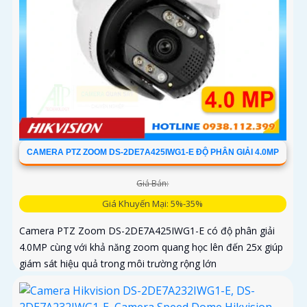
CAMERA PTZ ZOOM DS-2DE7A425IWG1-E ĐỘ PHÂN GIẢI 4.0MP
Giá Bán:
Giá Khuyến Mại: 5%-35%
Camera PTZ Zoom DS-2DE7A425IWG1-E có độ phân giải
4.0MP cùng với khả năng zoom quang học lên đến 25x giúp
giám sát hiệu quả trong môi trường rộng lớn