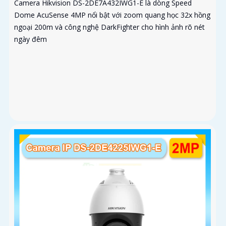
Camera Hikvision DS-2DE7A432IWG1-E là dòng Speed
Dome AcuSense 4MP nổi bật với zoom quang học 32x hồng
ngoại 200m và công nghệ DarkFighter cho hình ảnh rõ nét
ngày đêm