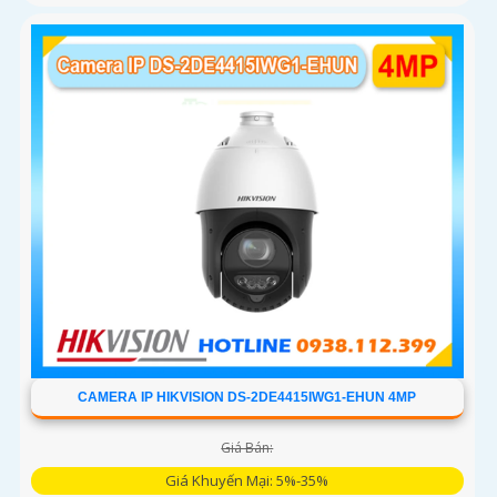
CAMERA IP HIKVISION DS-2DE4415IWG1-EHUN 4MP
Giá Bán:
Giá Khuyến Mại: 5%-35%