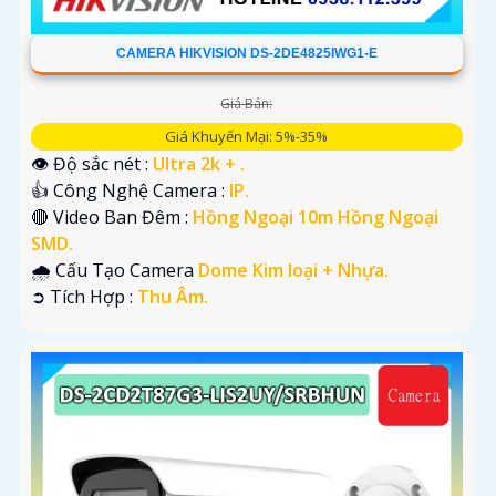
CAMERA HIKVISION DS-2DE4825IWG1-E
Giá Bán:
Giá Khuyến Mại: 5%-35%
👁 Độ sắc nét :
Ultra 2k + .
👍 Công Nghệ Camera :
IP.
🔴 Video Ban Đêm :
Hồng Ngoại 10m Hồng Ngoại
SMD.
🌧️ Cấu Tạo Camera
Dome Kim loại + Nhựa.
️➲ Tích Hợp :
Thu Âm.