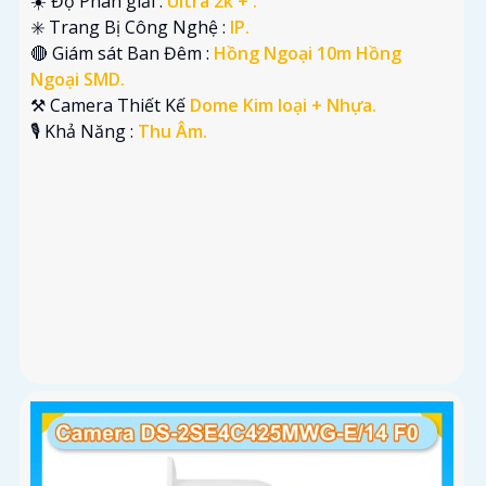
☀️ Độ Phân giải :
Ultra 2k + .
✳️ Trang Bị Công Nghệ :
IP.
🔴 Giám sát Ban Đêm :
Hồng Ngoại 10m Hồng
Ngoại SMD.
⚒ Camera Thiết Kế
Dome Kim loại + Nhựa.
️🎙 Khả Năng :
Thu Âm.