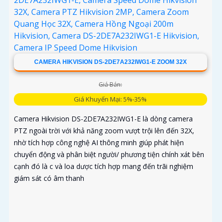
CAMERA HIKVISION DS-2DE7A232IWG1-E ZOOM 32X
Giá Bán:
Giá Khuyến Mại: 5%-35%
Camera Hikvision DS-2DE7A232IWG1-E là dòng camera
PTZ ngoài trời với khả năng zoom vượt trội lên đến 32X,
nhờ tích hợp công nghệ AI thông minh giúp phát hiện
chuyển động và phân biệt người/ phương tiện chính xát bên
cạnh đó là c và loa dược tích hợp mang đến trãi nghiệm
giám sát có âm thanh