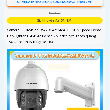
CAMERA IP HIKVISION DS-2DE4215IWG1-EHUN 2MP
Giá Bán:
Giá Khuyến Mại: 5%-35%
Camera IP Hikvision DS-2DE4215IWG1-EHUN Speed Dome
DarkFighter AI-ISP AcuSense 2MP tích hợp zoom quang
15X và zoom kỹ thuật số 16X