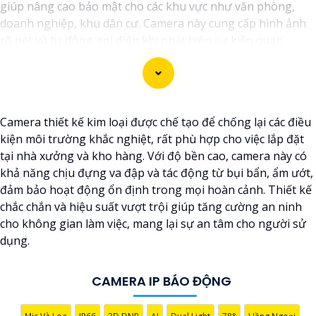
giúp nâng cao bảo mật cho các khu vực như văn phòng,
doanh nghiệp, khu dân cư. Camera này cung cấp hình ảnh
rõ nét và tự động gọi điện khi phát hiện sự kiện quan
trọng, giúp người dùng phản ứng kịp thời. Với khả năng
nhận diện chuyển động, ghi hình ban đêm và lưu trữ dữ
liệu trên đám mây, camera này mang lại một hệ thống giám
sát thông minh và hiệu quả.
Camera thiết kế kim loại được chế tạo để chống lại các điều
kiện môi trường khắc nghiệt, rất phù hợp cho việc lắp đặt
tại nhà xưởng và kho hàng. Với độ bền cao, camera này có
khả năng chịu đựng va đập và tác động từ bụi bẩn, ẩm ướt,
đảm bảo hoạt động ổn định trong mọi hoàn cảnh. Thiết kế
chắc chắn và hiệu suất vượt trội giúp tăng cường an ninh
cho không gian làm việc, mang lại sự an tâm cho người sử
dụng.
CAMERA IP BÁO ĐỘNG
'