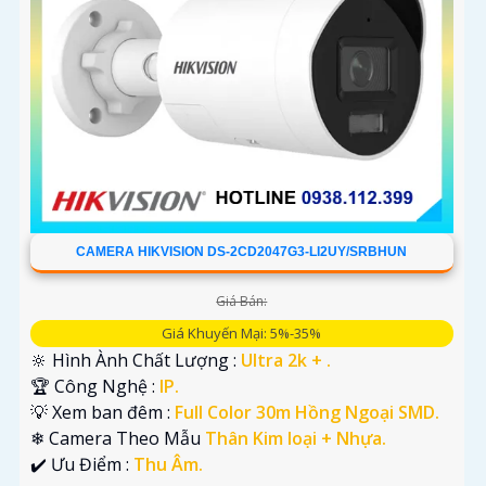
CAMERA HIKVISION DS-2CD2047G3-LI2UY/SRBHUN
Giá Bán:
Giá Khuyến Mại: 5%-35%
🔆 Hình Ành Chất Lượng :
Ultra 2k + .
🏆 Công Nghệ :
IP.
💡 Xem ban đêm :
Full Color 30m Hồng Ngoại SMD.
❄ Camera Theo Mẫu
Thân Kim loại + Nhựa.
️✔️ Ưu Điểm :
Thu Âm.