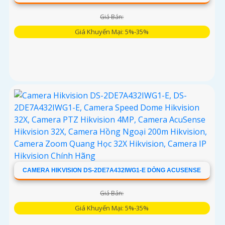
Giá Bán:
Giá Khuyến Mại: 5%-35%
CAMERA HIKVISION DS-2DE7A432IWG1-E DÒNG ACUSENSE
Giá Bán:
Giá Khuyến Mại: 5%-35%