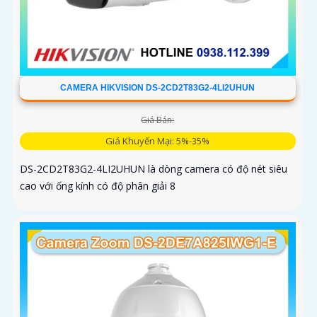
CAMERA HIKVISION DS-2CD2T83G2-4LI2UHUN
Giá Bán:
Giá Khuyến Mại: 5%-35%
DS-2CD2T83G2-4LI2UHUN là dòng camera có độ nét siêu
cao với ống kính có độ phân giải 8