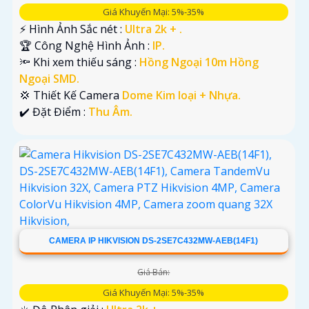
Giá Khuyến Mại: 5%-35%
️⚡ Hình Ảnh Sắc nét :
Ultra 2k + .
🏆 Công Nghệ Hình Ảnh :
IP.
🔦 Khi xem thiếu sáng :
Hồng Ngoại 10m Hồng
Ngoại SMD.
💢 Thiết Kế Camera
Dome Kim loại + Nhựa.
️✔️ Đặt Điểm :
Thu Âm.
CAMERA IP HIKVISION DS-2SE7C432MW-AEB(14F1)
Giá Bán:
Giá Khuyến Mại: 5%-35%