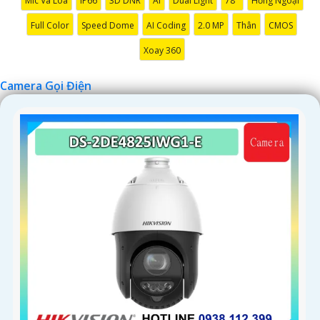
Mic Và Loa
IP66
3D DNR
AI
Dual Light
78°
Hồng Ngoại
Full Color
Speed Dome
AI Coding
2.0 MP
Thân
CMOS
Xoay 360
Camera Gọi Điện