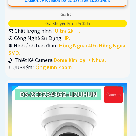
CAMERA HIKVISION DS-2CD2743G2-LIZS2UHUN
Giá Bán:
Giá Khuyến Mại: 5%-35%
🦉 Chất lượng hình :
Ultra 2k + .
®️ Công Nghệ Sử Dụng :
IP.
❈ Hình ảnh ban đêm :
Hồng Ngoại 40m Hồng Ngoại
SMD.
🤹 Thiết Kế Camera
Dome Kim loại + Nhựa.
️₤ Ưu Điểm :
Ống Kính Zoom.