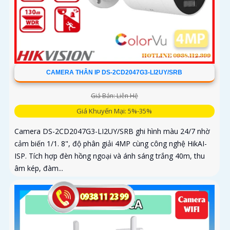
CAMERA THÂN IP DS-2CD2047G3-LI2UY/SRB
Giá Bán: Liên Hệ
Giá Khuyến Mại: 5%-35%
Camera DS-2CD2047G3-LI2UY/SRB ghi hình màu 24/7 nhờ
cảm biến 1/1. 8", độ phân giải 4MP cùng công nghệ HikAI-
ISP. Tích hợp đèn hồng ngoại và ánh sáng trắng 40m, thu
âm kép, đàm...