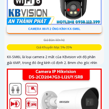
CAMERA WI-FI 2 ỐNG KÍNH KX-SM6L
Giá Bán: liên hệ
Giá Khuyến Mại: 5%-35%
KX-SM6L là loại camera 2 mắt của KBvision với độ phân
giải 6MP, trong đó ống kính cố định 2. 8mm cho góc nhìn
95° và ống kính quay quét 6mm điều khiển từ xa góc ngang
352°