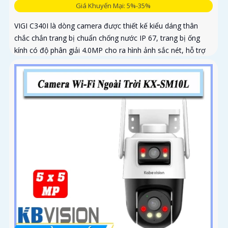
Giá Khuyến Mại: 5%-35%
VIGI C340I là dòng camera được thiết kế kiểu dáng thân
chắc chắn trang bị chuẩn chống nước IP 67, trang bị ống
kính có độ phân giải 4.0MP cho ra hình ảnh sắc nét, hỗ trợ
đèn hồng ngoại nhìn có màu vào ban đêm với khoảng cách
50m, công nghệ Smart IR giúp chống lóa hình ảnh