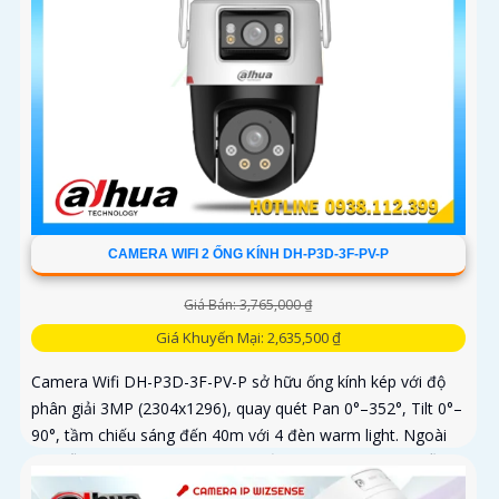
CAMERA WIFI 2 ỐNG KÍNH DH-P3D-3F-PV-P
Giá Bán: 3,765,000 ₫
Giá Khuyến Mại: 2,635,500 ₫
Camera Wifi DH-P3D-3F-PV-P sở hữu ống kính kép với độ
phân giải 3MP (2304x1296), quay quét Pan 0°–352°, Tilt 0°–
90°, tầm chiếu sáng đến 40m với 4 đèn warm light. Ngoài
ra, mẫu camera này còn đạt chuẩn chống nước IP66, hỗ trợ
thẻ nhớ tối đa 256GB, kết nối Wi-Fi 2