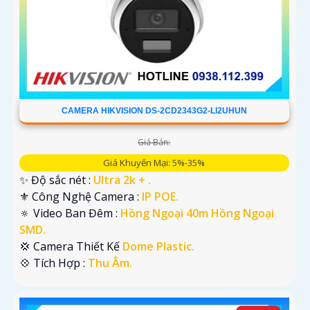
CAMERA HIKVISION DS-2CD2343G2-LI2UHUN
Giá Bán:
Giá Khuyến Mại: 5%-35%
✨ Độ sắc nét :
Ultra 2k + .
⚜️ Công Nghệ Camera :
IP POE.
🔅 Video Ban Đêm :
Hồng Ngoại 40m Hồng Ngoại
SMD.
💢 Camera Thiết Kế
Dome Plastic.
️💠 Tích Hợp :
Thu Âm.