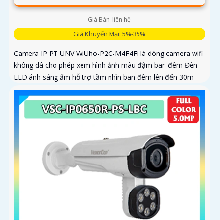
Giá Bán: liên hệ
Giá Khuyến Mại: 5%-35%
Camera IP PT UNV WiUho-P2C-M4F4Fi là dòng camera wifi
không dâ cho phép xem hình ảnh màu đậm ban đêm Đèn
LED ánh sáng ấm hỗ trợ tầm nhìn ban đêm lên đến 30m
vừa chiếu sáng vừa cảnh báo với độ phân giải 4