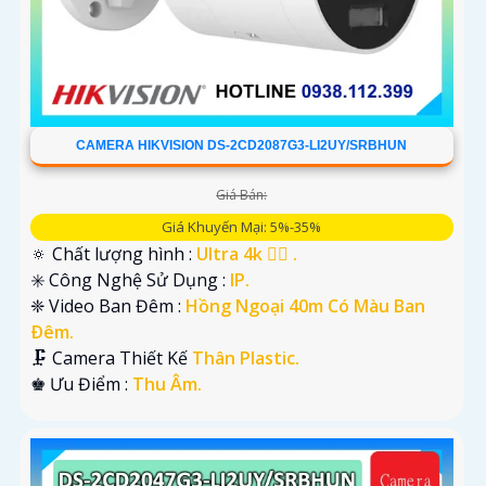
CAMERA HIKVISION DS-2CD2087G3-LI2UY/SRBHUN
Giá Bán:
Giá Khuyến Mại: 5%-35%
🔅 Chất lượng hình :
Ultra 4k 👍🏾 .
✳️ Công Nghệ Sử Dụng :
IP.
❈ Video Ban Đêm :
Hồng Ngoại 40m Có Màu Ban
Ðêm.
🗜️ Camera Thiết Kế
Thân Plastic.
️♚ Ưu Điểm :
Thu Âm.