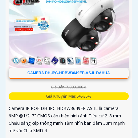
CAMERA DH-IPC-HDBW3649EP-AS-IL DAHUA
Giá Bán: 7,000,000 ₫
Giá Khuyến Mại: 5%-35%
Camera IP POE DH-IPC-HDBW3649EP-AS-IL là camera
6MP @1/2. 7" CMOS cảm biến hình ảnh Tiêu cự 2. 8 mm
Chiếu sáng kép thông minh Tầm nhìn ban đêm 30m mạnh
mẽ với Chip SMD 4