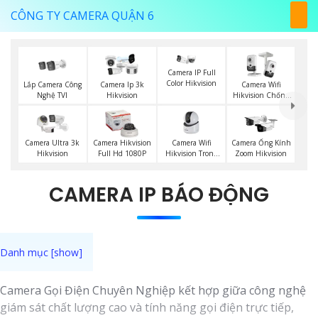
CÔNG TY CAMERA QUẬN 6
Camera IP Full
Color Hikvision
Lắp Camera Công
Camera Ip 3k
Camera Wifi
Nghệ TVI
Hikvision
Hikvision Chống
Trộm
Camera Wifi
Camera Ultra 3k
Camera Hikvision
Camera Ống Kính
Hikvision Trong
Hikvision
Full Hd 1080P
Zoom Hikvision
Nhà
CAMERA IP BÁO ĐỘNG
Camera Gọi Điện Chuyên Nghiệp kết hợp giữa công nghệ
giám sát chất lượng cao và tính năng gọi điện trực tiếp,