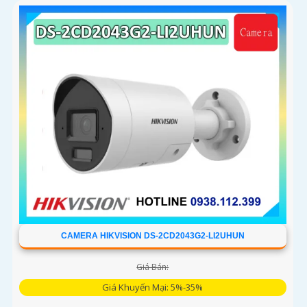
CAMERA HIKVISION DS-2CD2043G2-LI2UHUN
Giá Bán:
Giá Khuyến Mại: 5%-35%