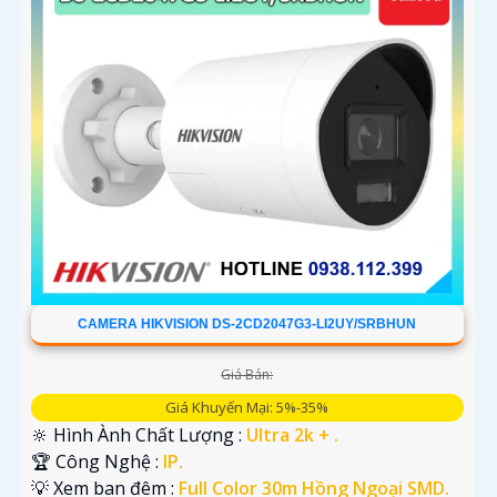
CAMERA HIKVISION DS-2CD2047G3-LI2UY/SRBHUN
Giá Bán:
Giá Khuyến Mại: 5%-35%
🔆 Hình Ành Chất Lượng :
Ultra 2k + .
🏆 Công Nghệ :
IP.
💡 Xem ban đêm :
Full Color 30m Hồng Ngoại SMD.