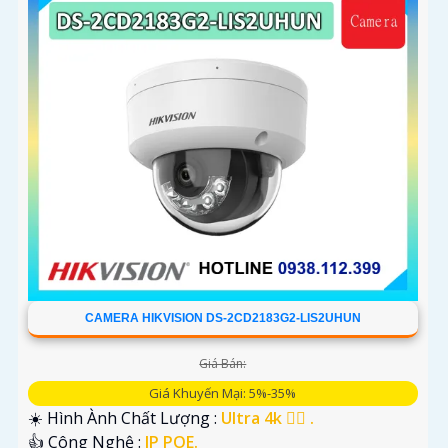
CAMERA HIKVISION DS-2CD2183G2-LIS2UHUN
Giá Bán:
Giá Khuyến Mại: 5%-35%
☀️ Hình Ành Chất Lượng :
Ultra 4k 👍🏾 .
👍 Công Nghệ :
IP POE.