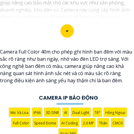
giúp nâng cao bảo mật cho các khu vực như văn phòng,
doanh nghiệp, khu dân cư. Camera này cung cấp hình ảnh
rõ nét và tự động gọi điện khi phát hiện sự kiện quan
trọng, giúp người dùng phản ứng kịp thời. Với khả năng
nhận diện chuyển động, ghi hình ban đêm và lưu trữ dữ
liệu trên đám mây, camera này mang lại một hệ thống giám
sát thông minh và hiệu quả.
Camera Full Color 40m cho phép ghi hình ban đêm với màu
sắc rõ ràng như ban ngày, nhờ vào đèn LED trợ sáng. Với
công nghệ ban đêm có màu, camera giúp nâng cao khả
năng quan sát hình ảnh sắc nét và có màu sắc rõ ràng
trong điều kiện ánh sáng yếu hay thậm chí là ban đêm.
CAMERA IP BÁO ĐỘNG
Mic Và Loa
IP66
3D DNR
AI
Dual Light
78°
Hồng Ngoại
Full Color
Speed Dome
AI Coding
2.0 MP
Thân
CMOS
'
Xoay 360