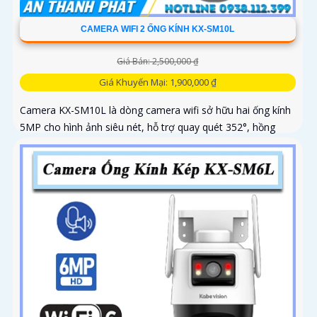
CAMERA WIFI 2 ỐNG KÍNH KX-SM10L
Giá Bán: 2,500,000 ₫
Giá Khuyến Mại: 1,900,000 ₫
Camera KX-SM10L là dòng camera wifi sở hữu hai ống kính
5MP cho hình ảnh siêu nét, hỗ trợ quay quét 352°, hồng
ngoại 50m và đèn LED ánh sáng ấm lên đến 40m