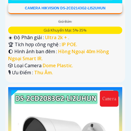
CAMERA HIKVISION DS-2CD2143G2-LIS2UHUN
Giá Bán:
Giá Khuyến Mại: 5%-35%
☀️ Độ Phân giải :
Ultra 2k + .
🏆 Tích hợp công nghệ :
IP POE.
🌔 Hình ảnh ban đêm :
Hồng Ngoại 40m Hồng
Ngoại Smart IR.
🎲 Loại Camera
Dome Plastic.
️🎙 Ưu Điểm :
Thu Âm.