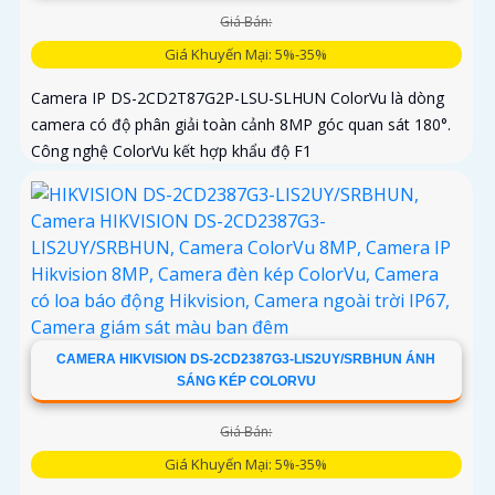
Giá Bán:
Giá Khuyến Mại: 5%-35%
Camera IP DS-2CD2T87G2P-LSU-SLHUN ColorVu là dòng
camera có độ phân giải toàn cảnh 8MP góc quan sát 180°.
Công nghệ ColorVu kết hợp khẩu độ F1
CAMERA HIKVISION DS-2CD2387G3-LIS2UY/SRBHUN ÁNH
SÁNG KÉP COLORVU
Giá Bán:
Giá Khuyến Mại: 5%-35%