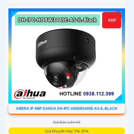
AMERA IP 4MP DAHUA DH-IPC-HDBW3449E-AS-IL-BLACK
Giá Bán: Liên Hệ
Giá Khuyến Mại: 5%-35%