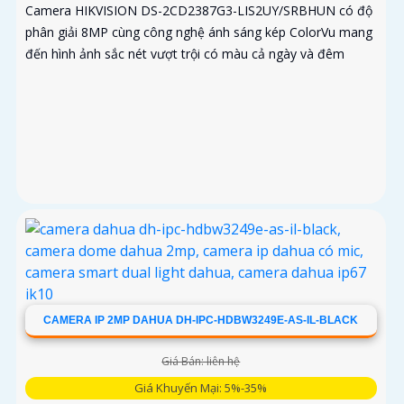
Camera HIKVISION DS-2CD2387G3-LIS2UY/SRBHUN có độ
phân giải 8MP cùng công nghệ ánh sáng kép ColorVu mang
đến hình ảnh sắc nét vượt trội có màu cả ngày và đêm
CAMERA IP 2MP DAHUA DH-IPC-HDBW3249E-AS-IL-BLACK
Giá Bán: liên hệ
Giá Khuyến Mại: 5%-35%