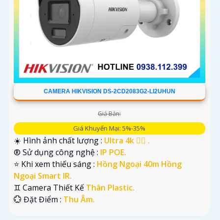
CAMERA HIKVISION DS-2CD2083G2-LI2UHUN
Giá Bán:
Giá Khuyến Mại: 5%-35%
☀️ Hình ảnh chất lượng :
Ultra 4k 👍🏾 .
®️ Sử dụng công nghệ :
IP POE.
⭐ Khi xem thiếu sáng :
Hồng Ngoại 40m Hồng
Ngoại Smart IR.
♊ Camera Thiết Kế
Thân Plastic.
️💮 Đặt Điểm :
Thu Âm.