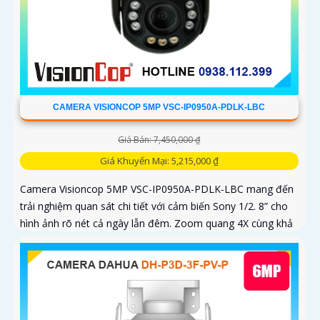
CAMERA VISIONCOP 5MP VSC-IP0950A-PDLK-LBC
Giá Bán: 7,450,000 ₫
Giá Khuyến Mại: 5,215,000 ₫
Camera Visioncop 5MP VSC-IP0950A-PDLK-LBC mang đến
trải nghiệm quan sát chi tiết với cảm biến Sony 1/2. 8” cho
hình ảnh rõ nét cả ngày lẫn đêm. Zoom quang 4X cùng khả
năng xoay...