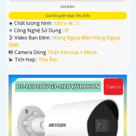
Giá Bán:
Giá Khuyến Mại: 5%-35%
☀️ Chất lượng hình :
Ultra 4k 👍🏾 .
⚛️ Công Nghệ Sử Dụng :
IP.
🌛 Video Ban Đêm :
Hồng Ngoại 80m Hồng Ngoại
SMD.
🎼️ Camera Dòng
Thân Kim loại + Nhựa.
️💫 Tích Hợp :
Thu Âm.