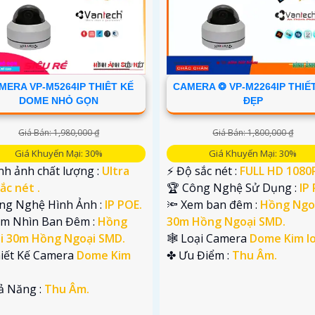
MERA VP-M5264IP THIÊT KẾ
CAMERA ❂ VP-M2264IP THIẾ
DOME NHỎ GỌN
ĐẸP
Giá Bán: 1,980,000 ₫
Giá Bán: 1,800,000 ₫
Giá Khuyến Mại: 30%
Giá Khuyến Mại: 30%
nh ảnh chất lượng :
Ultra
️⚡ Độ sắc nét :
FULL HD 1080P
ắc nét .
🏆 Công Nghệ Sử Dụng :
IP
ông Nghệ Hình Ảnh :
IP POE.
🔦 Xem ban đêm :
Hồng Ngo
ầm Nhìn Ban Đêm :
Hồng
30m Hồng Ngoại SMD.
i 30m Hồng Ngoại SMD.
🕸️ Loại Camera
Dome Kim lo
hiết Kế Camera
Dome Kim
️✤ Ưu Điểm :
Thu Âm.
hả Năng :
Thu Âm.