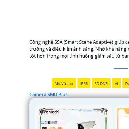
Công nghệ SSA (Smart Scene Adaptive) giúp ca
trường và điều kiện ánh sáng. Nhờ khả năng n
tốt hơn trong mọi tình huống giám sát, từ b
Mic Và Loa
IP66
3D DNR
AI
Du
Camera SMD Plus