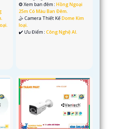
❂ Xem ban đêm :
Hồng Ngoại
g
25m Có Màu Ban Ðêm.
.
🤹 Camera Thiết Kế
Dome Kim
oại.
loại.
.
️✔️ Ưu Điểm :
Công Nghệ AI.