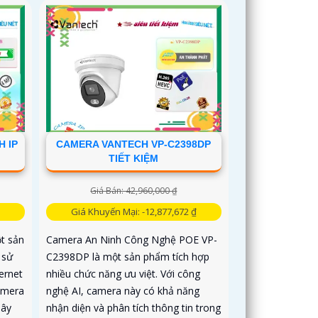
 IP
CAMERA VANTECH VP-C2398DP
TIẾT KIỆM
Giá Bán: 42,960,000 ₫
Giá Khuyến Mại: -12,877,672 ₫
t sản
Camera An Ninh Công Nghệ POE VP-
 sử
C2398DP là một sản phẩm tích hợp
ernet
nhiều chức năng ưu việt. Với công
amera
nghệ AI, camera này có khả năng
dây
nhận diện và phân tích thông tin trong