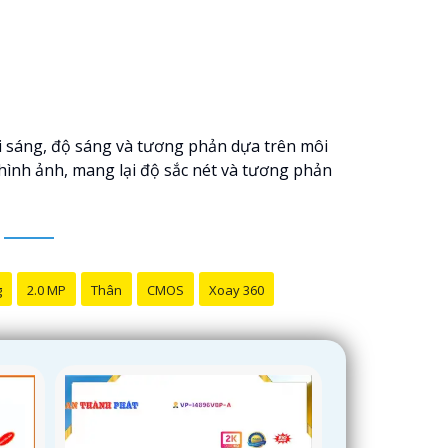
i sáng, độ sáng và tương phản dựa trên môi
 hình ảnh, mang lại độ sắc nét và tương phản
g
2.0 MP
Thân
CMOS
Xoay 360