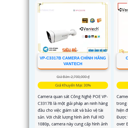
VP-C3317B CAMERA CHÍNH HÃNG
VANTECH
Giá Bán: 2,700,000 ₫
Giá Khuyến Mại: 30%
Camera quan sát Công Nghệ POE VP-
Camer
C3317B là một giải pháp an ninh hàng
trong
đầu cho việc giám sát và bảo vệ tài
hiện đ
sản. Với chất lượng hình ảnh Full HD
Được 
1080p, camera này cung cấp hình ảnh
over 