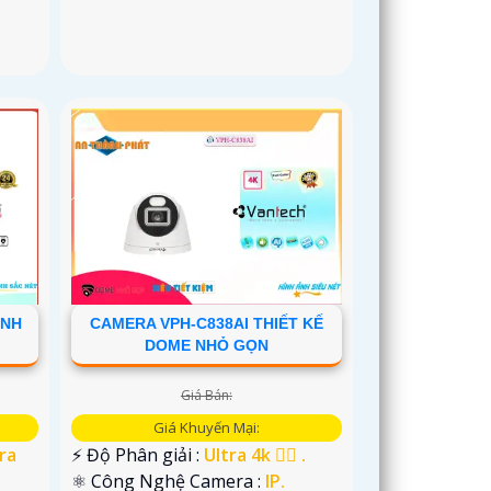
ẢNH
CAMERA VPH-C838AI THIẾT KẾ
DOME NHỎ GỌN
Giá Bán:
Giá Khuyến Mại:
ra
️⚡ Độ Phân giải :
Ultra 4k 👍🏾 .
⚛️ Công Nghệ Camera :
IP.