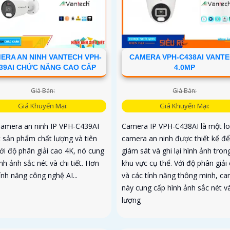
ERA AN NINH VANTECH VPH-
CAMERA VPH-C438AI VANT
39AI CHỨC NĂNG CAO CẤP
4.0MP
Giá Bán:
Giá Bán:
Giá Khuyến Mại:
Giá Khuyến Mại:
Camera an ninh IP VPH-C439AI
Camera IP VPH-C438AI là một lo
t sản phẩm chất lượng và tiên
camera an ninh được thiết kế để
Với độ phân giải cao 4K, nó cung
giám sát và ghi lại hình ảnh tro
nh ảnh sắc nét và chi tiết. Hơn
khu vực cụ thể. Với độ phân giải
ính năng công nghệ AI...
và các tính năng thông minh, c
này cung cấp hình ảnh sắc nét v
lượng