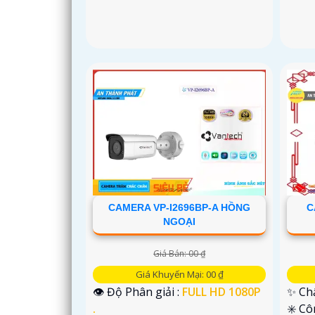
CAMERA VP-I2696BP-A HỒNG
C
NGOẠI
Giá Bán: 00 ₫
Giá Khuyến Mại: 00 ₫
👁 Độ Phân giải :
FULL HD 1080P
✨ Chấ
.
✳️ C