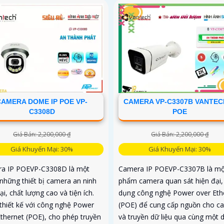
CAMERA DOME IP POE VP-
CAMERA VP-C3307B VANTECH
C3308D
POE
Giá Bán: 2,200,000 ₫
Giá Bán: 2,200,000 ₫
Giá Khuyến Mại: 30%
Giá Khuyến Mại: 30%
a IP POEVP-C3308D là một
Camera IP POEVP-C3307B là mộ
 những thiết bị camera an ninh
phẩm camera quan sát hiện đại,
ại, chất lượng cao và tiện ích.
dụng công nghệ Power over Eth
thiết kế với công nghệ Power
(POE) để cung cấp nguồn cho c
Ethernet (POE), cho phép truyền
và truyền dữ liệu qua cùng một 