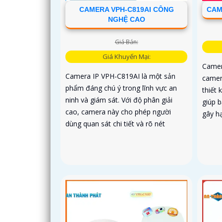
CAMERA VPH-C819AI CÔNG
CAM
NGHỆ CAO
Giá Bán:
Giá Khuyến Mại:
Camer
Camera IP VPH-C819AI là một sản
camer
phẩm đáng chú ý trong lĩnh vực an
thiết 
ninh và giám sát. Với độ phân giải
giúp 
cao, camera này cho phép người
gây hạ
dùng quan sát chi tiết và rõ nét