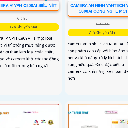
ERA ✲ VPH-C809AI SIÊU NÉT
CAMERA AN NINH VANTECH 
C808AI CÔNG NGHỆ MỚI
Giá Bán:
Giá Bán:
Giá Khuyến Mại:
Giá Khuyến Mại:
a IP VPH-C809AI là một loại
camera an ninh IP VPH-C808AI l
a vị trí chống mưa nắng được
sản phẩm cao cấp với hình ảnh 
kế với thân kim loại chắc chắn,
nét và khả năng xử lý hình ảnh t
bảo vệ camera khỏi các tác động
sáng hiệu quả. Điều đặc biệt là
i từ môi trường bên ngoài....
camera có khả năng xem ban đ
hơn...