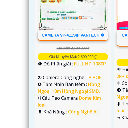
CAMERA VP-411SIP VANTECH ❇
CA
Giá Bán: 2,600,000 ₫
Giá Khuyến Mại: 2,600,000 ₫
👁 Độ Phân giải :
FULL HD 1080P
💯 Hì
.
2k+ s
®️ Camera Công nghệ :
IP POE.
⚛️ C
✪ Tầm Nhìn Ban Đêm :
Hồng
🌚 T
Ngoại 10m Hồng Ngoại SMD.
Ngoạ
⛓ Cấu Tạo Camera
Dome Kim
🐜 T
loại.
loại.
️👮 Khả Năng :
Công Nghệ AI.
️⇝ K
'