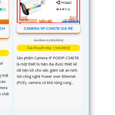
ECH
CAMERA VP-C3407B GIÁ RẺ
Giá Bán: 2,200,000 ₫
Giá Khuyến Mại: 1,540,000 ₫
Sản phẩm Camera IP POEVP-C3407B
ại
là một thiết bị hiện đại được thiết kế
rất tiện ích cho việc giám sát an ninh.
ng một
Với công nghệ Power over Ethernet
 cao
(POE), camera có khả năng cung...
amera
à chất