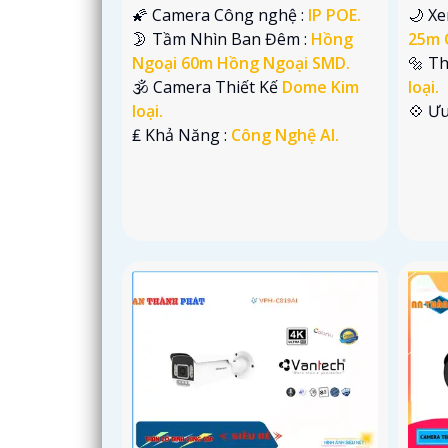
🌠 Camera Công nghệ :
IP POE.
🌙 X
🌛 Tầm Nhìn Ban Đêm :
Hồng
25m 
Ngoại 60m Hồng Ngoại SMD.
🔩 T
🕉️ Camera Thiết Kế
Dome Kim
loại.
loại.
️💠 Ư
️₤ Khả Năng :
Công Nghệ AI.