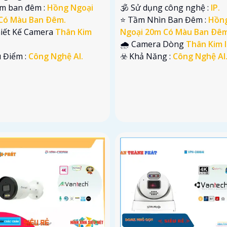
em ban đêm :
Hồng Ngoại
🕉️ Sử dụng công nghệ :
IP.
Có Màu Ban Ðêm.
⭐ Tầm Nhìn Ban Đêm :
Hồn
hiết Kế Camera
Thân Kim
Ngoại 20m Có Màu Ban Ðêm
🌧️ Camera Dòng
Thân Kim l
u Điểm :
Công Nghệ AI.
️☣️ Khả Năng :
Công Nghệ AI