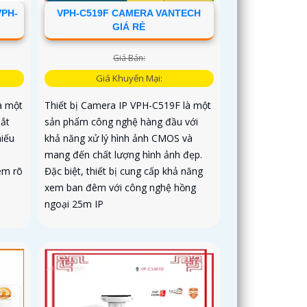
VPH-
VPH-C519F CAMERA VANTECH
GIÁ RẺ
Giá Bán:
Giá Khuyến Mại:
à một
Thiết bị Camera IP VPH-C519F là một
sắt
sản phẩm công nghệ hàng đầu với
hiếu
khả năng xử lý hình ảnh CMOS và
mang đến chất lượng hình ảnh đẹp.
êm rõ
Đặc biệt, thiết bị cung cấp khả năng
xem ban đêm với công nghệ hồng
ngoại 25m IP