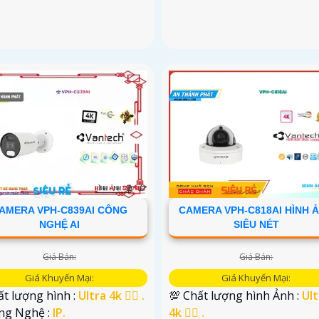
AMERA VPH-C839AI CÔNG
CAMERA VPH-C818AI HÌNH 
NGHỆ AI
SIÊU NÉT
Giá Bán:
Giá Bán:
Giá Khuyến Mại:
Giá Khuyến Mại:
t lượng hình :
Ultra 4k 👍🏾 .
💯 Chất lượng hình Ảnh :
Ult
ông Nghệ :
IP.
4k 👍🏾 .