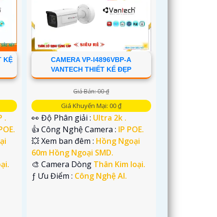
T KỆ
CAMERA VP-I4896VBP-A
VANTECH THIẾT KẾ ĐẸP
Giá Bán: 00 ₫
Giá Khuyến Mại: 00 ₫
 .
👀 Độ Phân giải :
Ultra 2k .
 POE.
👍 Công Nghệ Camera :
IP POE.
ại
💥 Xem ban đêm :
Hồng Ngoại
60m Hồng Ngoại SMD.
ại.
🎨 Camera Dòng
Thân Kim loại.
️ƒ Ưu Điểm :
Công Nghệ AI.