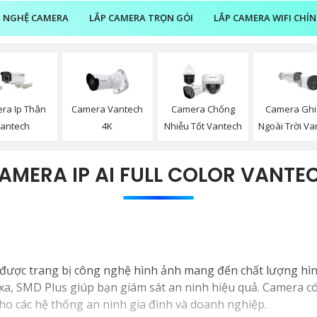
 NGHỆ CAMERA
LẮP CAMERA TRỌN GÓI
LẮP CAMERA WIFI CHÍ
ra Ip Thân
Camera Vantech
Camera Chống
Camera Ghi
antech
4K
Nhiễu Tốt Vantech
Ngoài Trời Va
AMERA IP AI FULL COLOR VANTE
ược trang bị công nghệ hình ảnh mang đến chất lượng hình
xa, SMD Plus giúp bạn giám sát an ninh hiệu quả. Camera có
ho các hệ thống an ninh gia đình và doanh nghiệp.