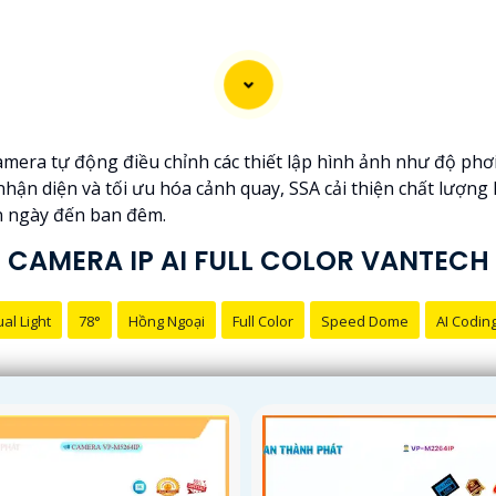
mera tự động điều chỉnh các thiết lập hình ảnh như độ phơ
hận diện và tối ưu hóa cảnh quay, SSA cải thiện chất lượng
an ngày đến ban đêm.
CAMERA IP AI FULL COLOR VANTECH
al Light
78°
Hồng Ngoại
Full Color
Speed Dome
AI Codin