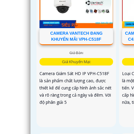
CAMERA VANTECH ĐANG
CAM
KHUYẾN MÃI VPH-C518F
C4
Giá Bán:
Giá Khuyến Mại:
Camera Giám Sát HD IP VPH-C518F
Loại 
là sản phẩm chất lượng cao, được
là mộ
thiết kế để cung cấp hình ảnh sắc nét
tiến. 
và rõ ràng trong cả ngày và đêm. Với
cấp hì
độ phân giải 5
nữa, t