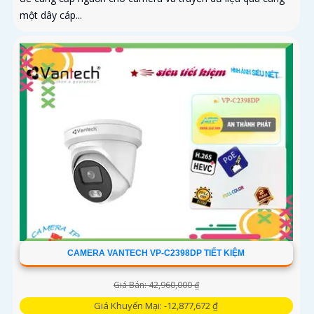
một dây cáp...
CAMERA VANTECH VP-C2398DP TIẾT KIỆM
Giá Bán: 42,960,000 ₫
Giá Khuyến Mại: -12,877,672 ₫