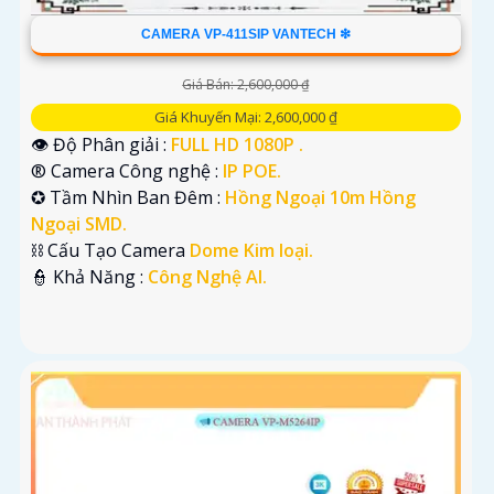
CAMERA VP-411SIP VANTECH ❇
Giá Bán: 2,600,000 ₫
Giá Khuyến Mại: 2,600,000 ₫
👁 Độ Phân giải :
FULL HD 1080P .
®️ Camera Công nghệ :
IP POE.
✪ Tầm Nhìn Ban Đêm :
Hồng Ngoại 10m Hồng
Ngoại SMD.
⛓ Cấu Tạo Camera
Dome Kim loại.
️👮 Khả Năng :
Công Nghệ AI.