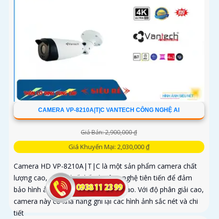
CAMERA VP-8210A|T|C VANTECH CÔNG NGHỆ AI
Giá Bán: 2,900,000 ₫
Giá Khuyến Mại: 2,030,000 ₫
Camera HD VP-8210A|T|C là một sản phẩm camera chất
lượng cao, được thiết kế với công nghệ tiên tiến để đảm
bảo hình ảnh rõ nét và chất lượng cao. Với độ phân giải cao,
camera này có khả năng ghi lại các hình ảnh sắc nét và chi
tiết