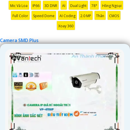
Mic Và Loa
IP66
3D DNR
AI
Dual Light
78°
Hồng Ngoại
Full Color
Speed Dome
AI Coding
2.0 MP
Thân
CMOS
Xoay 360
'
Camera SMD Plus