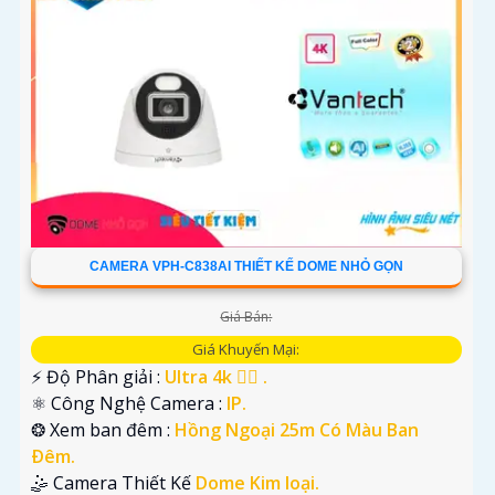
CAMERA VPH-C838AI THIẾT KẾ DOME NHỎ GỌN
Giá Bán:
Giá Khuyến Mại:
️⚡ Độ Phân giải :
Ultra 4k 👍🏾 .
⚛️ Công Nghệ Camera :
IP.
❂ Xem ban đêm :
Hồng Ngoại 25m Có Màu Ban
Ðêm.
🤹 Camera Thiết Kế
Dome Kim loại.