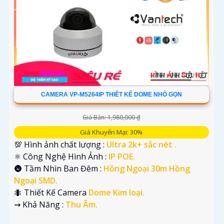
CAMERA VP-M5264IP THIÊT KẾ DOME NHỎ GỌN
Giá Bán: 1,980,000 ₫
Giá Khuyến Mại: 30%
💯 Hình ảnh chất lượng :
Ultra 2k+ sắc nét .
⚛️ Công Nghệ Hình Ảnh :
IP POE.
🌚 Tầm Nhìn Ban Đêm :
Hồng Ngoại 30m Hồng
Ngoại SMD.
🐜 Thiết Kế Camera
Dome Kim loại.
️⇝ Khả Năng :
Thu Âm.