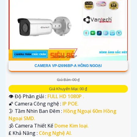
CAMERA VP-I2696BP-A HỒNG NGOẠI
Giá Bán: 00 ₫
Giá Khuyến Mại: 00 ₫
👁 Độ Phân giải :
FULL HD 1080P .
🌠 Camera Công nghệ :
IP POE.
🌛 Tầm Nhìn Ban Đêm :
Hồng Ngoại 60m Hồng
Ngoại SMD.
🕉️ Camera Thiết Kế
Dome Kim loại.
️₤ Khả Năng :
Công Nghệ AI.