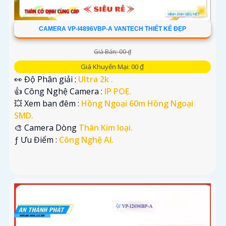
CAMERA VP-I4896VBP-A VANTECH THIẾT KẾ ĐẸP
Giá Bán: 00 ₫
Giá Khuyến Mại: 00 ₫
👀 Độ Phân giải :
Ultra 2k .
👍 Công Nghệ Camera :
IP POE.
💥 Xem ban đêm :
Hồng Ngoại 60m Hồng Ngoại
SMD.
🎨 Camera Dòng
Thân Kim loại.
️ƒ Ưu Điểm :
Công Nghệ AI.