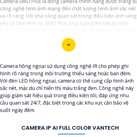
Camera SMD Plus là dòng camera chính hãng được trang bị
công nghệ hình ảnh mang đến chất lượng hình ảnh sắc nét
và rõ ràng. Với khả năng quan sát trong điều kiện ánh sáng
yếu và tầm nhìn xa, SMD Plus giúp bạn giám sát an ninh
hiệu quả. Camera có thiết kế thông minh dễ dàng lắp đặt và
sử dụng. Camera SMD Plus là lựa chọn lý tưởng cho các hệ
thống an ninh gia đình và doanh nghiệp.
Camera hồng ngoại sử dụng công nghệ IR cho phép ghi
hình rõ ràng trong môi trường thiếu sáng hoặc ban đêm.
Với đèn LED hồng ngoại, camera có thể cung cấp hình ảnh
sắc nét, mặc dù chỉ hiển thị màu trắng đen. Công nghệ này
giúp giám sát hiệu quả trong điều kiện tối, đáp ứng nhu
cầu quan sát 24/7, đặc biệt trong các khu vực cần bảo vệ
suốt ngày đêm.
CAMERA IP AI FULL COLOR VANTECH