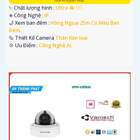
Giá Khuyến Mại:
✨ Chất lượng hình :
Ultra 4k 👍🏾 .
✳️ Công Nghệ :
IP.
🌙 Xem ban đêm :
Hồng Ngoại 25m Có Màu Ban
Ðêm.
🔩 Thiết Kế Camera
Thân Kim loại.
️💠 Ưu Điểm :
Công Nghệ AI.