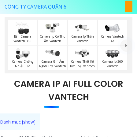
CÔNG TY CAMERA QUẬN 6
Bán Camera
Camera Ip Có Thu
Camera Ip Thân
Camera Vantech
Vantech 360
Âm Vantech
Vantech
4K
Camera Chống
Camera Ghi Âm
Camera Thết Kế
Camera Ip 360
Nhiễu Tốt
Ngoài Trời Vantech
Kim Loại Vantech
Vantech
Vantech
CAMERA IP AI FULL COLOR
VANTECH