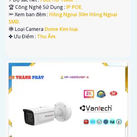
🏆 Công Nghệ Sử Dụng :
IP POE.
🔦 Xem ban đêm :
Hồng Ngoại 30m Hồng Ngoại
SMD.
🕸️ Loại Camera
Dome Kim loại.
️✤ Ưu Điểm :
Thu Âm.