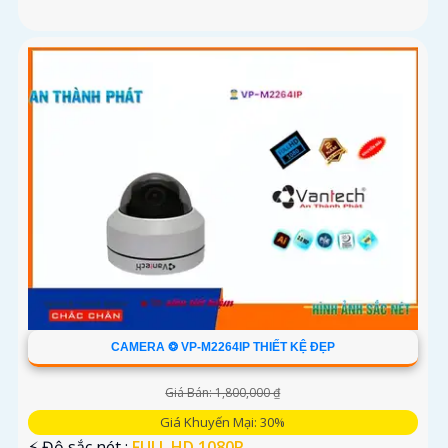
CAMERA ❂ VP-M2264IP THIẾT KỆ ĐẸP
Giá Bán: 1,800,000 ₫
Giá Khuyến Mại: 30%
️⚡ Độ sắc nét :
FULL HD 1080P .