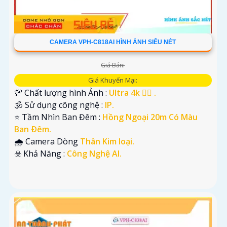
CAMERA VPH-C818AI HÌNH ẢNH SIÊU NÉT
Giá Bán:
Giá Khuyến Mại:
💯 Chất lượng hình Ảnh :
Ultra 4k 👍🏾 .
🕉️ Sử dụng công nghệ :
IP.
⭐ Tầm Nhìn Ban Đêm :
Hồng Ngoại 20m Có Màu
Ban Ðêm.
🌧️ Camera Dòng
Thân Kim loại.
️☣️ Khả Năng :
Công Nghệ AI.