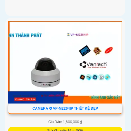
CAMERA ❂ VP-M2264IP THIẾT KỆ ĐẸP
Giá Bán: 1,800,000 ₫
Giá Khuyến Mại: 30%