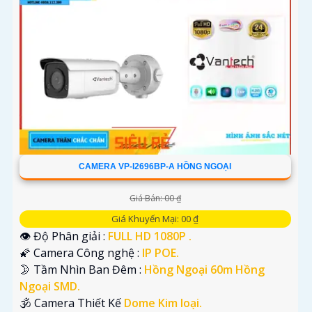
CAMERA VP-I2696BP-A HỒNG NGOẠI
Giá Bán: 00 ₫
Giá Khuyến Mại: 00 ₫
👁 Độ Phân giải :
FULL HD 1080P .
🌠 Camera Công nghệ :
IP POE.
🌛 Tầm Nhìn Ban Đêm :
Hồng Ngoại 60m Hồng
Ngoại SMD.
🕉️ Camera Thiết Kế
Dome Kim loại.