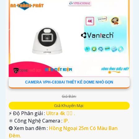
CAMERA VPH-C838AI THIẾT KẾ DOME NHỎ GỌN
Giá Bán:
Giá Khuyến Mại:
️⚡ Độ Phân giải :
Ultra 4k 👍🏾 .
⚛️ Công Nghệ Camera :
IP.
❂ Xem ban đêm :
Hồng Ngoại 25m Có Màu Ban
Ðêm.