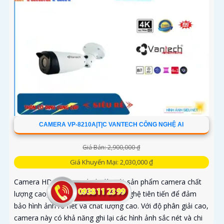
CAMERA VP-8210A|T|C VANTECH CÔNG NGHỆ AI
Giá Bán: 2,900,000 ₫
Giá Khuyến Mại: 2,030,000 ₫
Camera HD VP-8210A|T|C là một sản phẩm camera chất
lượng cao, được thiết kế với công nghệ tiên tiến để đảm
bảo hình ảnh rõ nét và chất lượng cao. Với độ phân giải cao,
camera này có khả năng ghi lại các hình ảnh sắc nét và chi