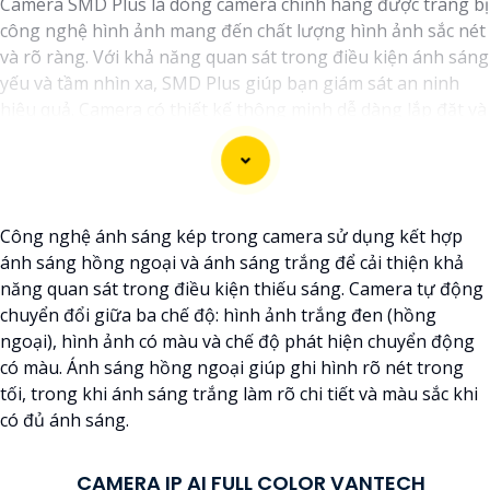
Camera SMD Plus là dòng camera chính hãng được trang bị
công nghệ hình ảnh mang đến chất lượng hình ảnh sắc nét
và rõ ràng. Với khả năng quan sát trong điều kiện ánh sáng
yếu và tầm nhìn xa, SMD Plus giúp bạn giám sát an ninh
hiệu quả. Camera có thiết kế thông minh dễ dàng lắp đặt và
sử dụng. Camera SMD Plus là lựa chọn lý tưởng cho các hệ
thống an ninh gia đình và doanh nghiệp.
Công nghệ ánh sáng kép trong camera sử dụng kết hợp
ánh sáng hồng ngoại và ánh sáng trắng để cải thiện khả
năng quan sát trong điều kiện thiếu sáng. Camera tự động
chuyển đổi giữa ba chế độ: hình ảnh trắng đen (hồng
ngoại), hình ảnh có màu và chế độ phát hiện chuyển động
có màu. Ánh sáng hồng ngoại giúp ghi hình rõ nét trong
tối, trong khi ánh sáng trắng làm rõ chi tiết và màu sắc khi
có đủ ánh sáng.
CAMERA IP AI FULL COLOR VANTECH