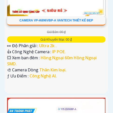
CAMERA VP-I4896VBP-A VANTECH THIẾT KẾ ĐẸP
Giá Bán: 00 ₫
Giá Khuyến Mại: 00 ₫
👀 Độ Phân giải :
Ultra 2k .
👍 Công Nghệ Camera :
IP POE.
💥 Xem ban đêm :
Hồng Ngoại 60m Hồng Ngoại
SMD.
🎨 Camera Dòng
Thân Kim loại.
️ƒ Ưu Điểm :
Công Nghệ AI.