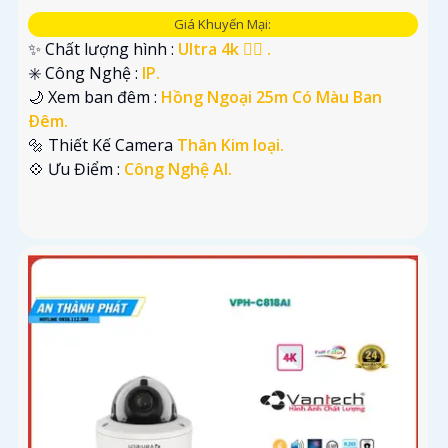
Giá Khuyến Mại:
✨ Chất lượng hình :
Ultra 4k 👍🏾 .
✳️ Công Nghệ :
IP.
🌙 Xem ban đêm :
Hồng Ngoại 25m Có Màu Ban
Ðêm.
🔩 Thiết Kế Camera
Thân Kim loại.
️💠 Ưu Điểm :
Công Nghệ AI.