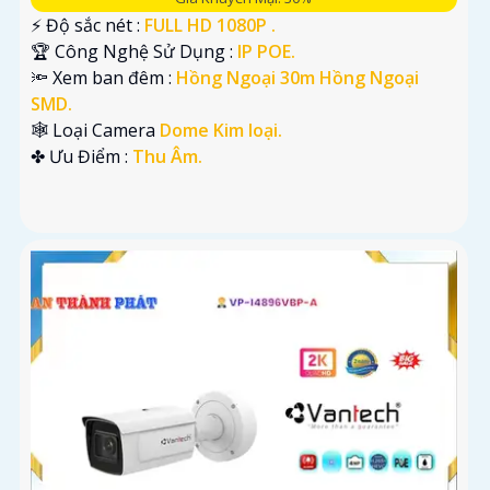
️⚡ Độ sắc nét :
FULL HD 1080P .
🏆 Công Nghệ Sử Dụng :
IP POE.
🔦 Xem ban đêm :
Hồng Ngoại 30m Hồng Ngoại
SMD.
🕸️ Loại Camera
Dome Kim loại.
️✤ Ưu Điểm :
Thu Âm.