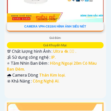
CAMERA VPH-C818AI HÌNH ẢNH SIÊU NÉT
Giá Bán:
Giá Khuyến Mại:
💯 Chất lượng hình Ảnh :
Ultra 4k 👍🏾 .
🕉️ Sử dụng công nghệ :
IP.
⭐ Tầm Nhìn Ban Đêm :
Hồng Ngoại 20m Có Màu
Ban Ðêm.
🌧️ Camera Dòng
Thân Kim loại.
️☣️ Khả Năng :
Công Nghệ AI.