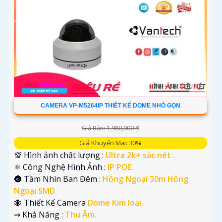
CAMERA VP-M5264IP THIÊT KẾ DOME NHỎ GỌN
Giá Bán: 1,980,000 ₫
Giá Khuyến Mại: 30%
💯 Hình ảnh chất lượng :
Ultra 2k+ sắc nét .
⚛️ Công Nghệ Hình Ảnh :
IP POE.
🌚 Tầm Nhìn Ban Đêm :
Hồng Ngoại 30m Hồng
Ngoại SMD.
🐜 Thiết Kế Camera
Dome Kim loại.
️⇝ Khả Năng :
Thu Âm.