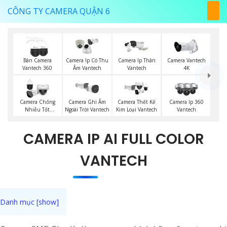
CÔNG TY CAMERA QUẬN 6
Bán Camera
Camera Ip Có Thu
Camera Ip Thân
Camera Vantech
Vantech 360
Âm Vantech
Vantech
4K
Camera Chống
Camera Ghi Âm
Camera Thết Kế
Camera Ip 360
Nhiễu Tốt
Ngoài Trời Vantech
Kim Loại Vantech
Vantech
Vantech
CAMERA IP AI FULL COLOR
VANTECH