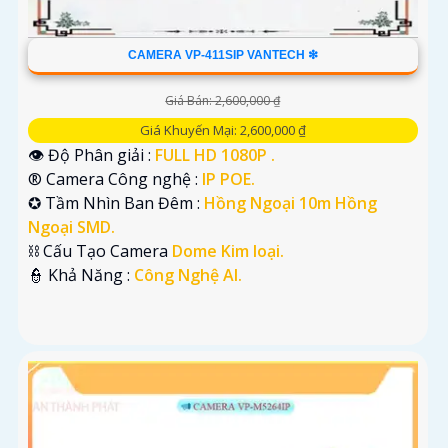
CAMERA VP-411SIP VANTECH ❇
Giá Bán: 2,600,000 ₫
Giá Khuyến Mại: 2,600,000 ₫
👁 Độ Phân giải :
FULL HD 1080P .
®️ Camera Công nghệ :
IP POE.
✪ Tầm Nhìn Ban Đêm :
Hồng Ngoại 10m Hồng
Ngoại SMD.
⛓ Cấu Tạo Camera
Dome Kim loại.
️👮 Khả Năng :
Công Nghệ AI.