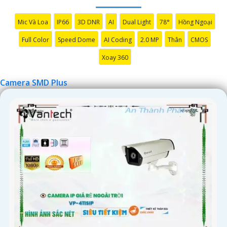
Mic Và Loa
IP66
3D DNR
AI
Dual Light
78°
Hồng Ngoại
Full Color
Speed Dome
AI Coding
2.0 MP
Thân
CMOS
'
Xoay 360
Camera SMD Plus