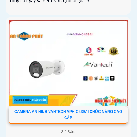
trong cả ngày và đêm. Với độ phân giải 5
CAMERA AN NINH VANTECH VPH-C439AI CHỨC NĂNG CAO
CẤP
Giá Bán: