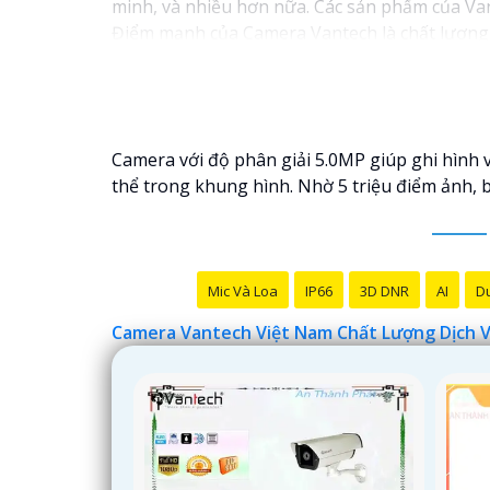
minh, và nhiều hơn nữa. Các sản phẩm của Van
Điểm mạnh của Camera Vantech là chất lượng d
bạn lựa chọn giải pháp camera phù hợp với nh
Nếu bạn đang tìm kiếm một giải pháp giám sá
đầu mà bạn có thể tin tưởng.
Camera với độ phân giải 5.0MP giúp ghi hình và
thể trong khung hình. Nhờ 5 triệu điểm ảnh, 
Mic Và Loa
IP66
3D DNR
AI
Du
Camera Vantech Việt Nam Chất Lượng Dịch 