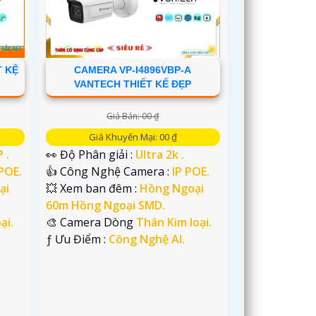
T KỆ
CAMERA VP-I4896VBP-A
VANTECH THIẾT KẾ ĐẸP
Giá Bán: 00 ₫
Giá Khuyến Mại: 00 ₫
 .
👀 Độ Phân giải :
Ultra 2k .
 POE.
👍 Công Nghệ Camera :
IP POE.
ại
💥 Xem ban đêm :
Hồng Ngoại
60m Hồng Ngoại SMD.
ại.
🎨 Camera Dòng
Thân Kim loại.
️ƒ Ưu Điểm :
Công Nghệ AI.