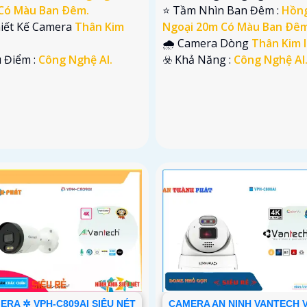
Có Màu Ban Ðêm.
⭐ Tầm Nhìn Ban Đêm :
Hồn
hiết Kế Camera
Thân Kim
Ngoại 20m Có Màu Ban Ðêm
🌧️ Camera Dòng
Thân Kim l
u Điểm :
Công Nghệ AI.
️☣️ Khả Năng :
Công Nghệ AI
ERA ✲ VPH-C809AI SIÊU NÉT
CAMERA AN NINH VANTECH 