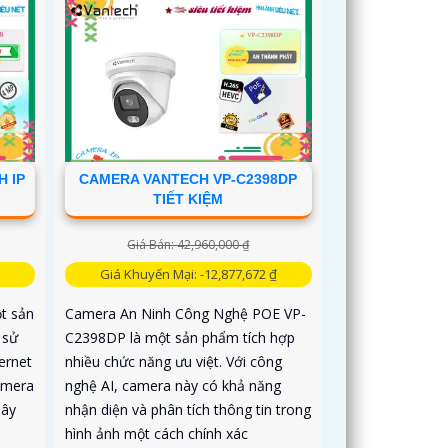
 IP
CAMERA VANTECH VP-C2398DP
TIẾT KIỆM
Giá Bán: 42,960,000 ₫
Giá Khuyến Mại: -12,877,672 ₫
t sản
Camera An Ninh Công Nghệ POE VP-
 sử
C2398DP là một sản phẩm tích hợp
ernet
nhiều chức năng ưu việt. Với công
amera
nghệ AI, camera này có khả năng
dây
nhận diện và phân tích thông tin trong
hình ảnh một cách chính xác