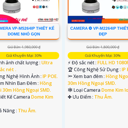
MERA VP-M5264IP THIÊT KẾ
CAMERA ❂ VP-M2264IP THIẾ
DOME NHỎ GỌN
ĐẸP
Giá Bán: 1,980,000 ₫
Giá Bán: 1,800,000 ₫
Giá Khuyến Mại: 30%
Giá Khuyến Mại: 30%
nh ảnh chất lượng :
Ultra
️⚡ Độ sắc nét :
FULL HD 1080P
ắc nét .
🏆 Công Nghệ Sử Dụng :
IP
ông Nghệ Hình Ảnh :
IP POE.
🔦 Xem ban đêm :
Hồng Ngo
ầm Nhìn Ban Đêm :
Hồng
30m Hồng Ngoại SMD.
i 30m Hồng Ngoại SMD.
🕸️ Loại Camera
Dome Kim lo
hiết Kế Camera
Dome Kim
️✤ Ưu Điểm :
Thu Âm.
hả Năng :
Thu Âm.