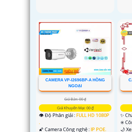
'
CAMERA VP-I2696BP-A HỒNG
C
NGOẠI
Giá Bán: 00 ₫
Giá Khuyến Mại: 00 ₫
👁 Độ Phân giải :
FULL HD 1080P
✨ Chấ
.
✳️ C
🌠 Camera Công nghệ :
IP POE.
🌙 X