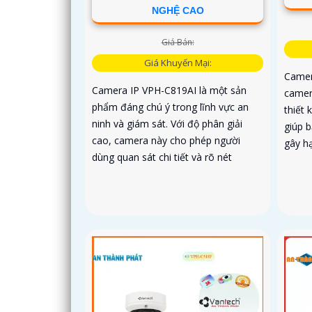
NGHỆ CAO
Giá Bán:
Giá Khuyến Mại:
Camer
Camera IP VPH-C819AI là một sản
camer
phẩm đáng chú ý trong lĩnh vực an
thiết 
ninh và giám sát. Với độ phân giải
giúp 
cao, camera này cho phép người
gây hạ
dùng quan sát chi tiết và rõ nét