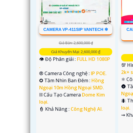
CAMERA VP-411SIP VANTECH ❇
CA
Giá Bán: 2,600,000 ₫
Giá Khuyến Mại: 2,600,000 ₫
👁 Độ Phân giải :
FULL HD 1080P
💯 Hì
.
2k+ s
®️ Camera Công nghệ :
IP POE.
⚛️ C
✪ Tầm Nhìn Ban Đêm :
Hồng
🌚 T
Ngoại 10m Hồng Ngoại SMD.
Ngoạ
⛓ Cấu Tạo Camera
Dome Kim
🐜 T
loại.
loại.
️👮 Khả Năng :
Công Nghệ AI.
️⇝ K