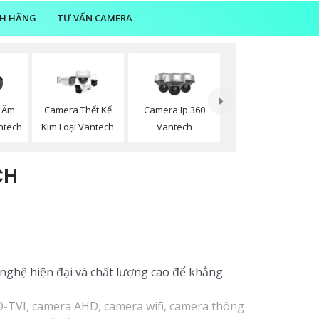
NH HÃNG
TƯ VẤN CAMERA
 Âm
Camera Thết Kế
Camera Ip 360
ntech
Kim Loại Vantech
Vantech
CH
nghệ hiện đại và chất lượng cao để khẳng
-TVI, camera AHD, camera wifi, camera thông