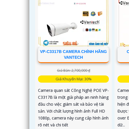
VP-C3317B CAMERA CHÍNH HÃNG
VANTECH
Giá Bán: 2,700,000 ₫
Giá Khuyến Mại: 30%
Camera quan sát Công Nghệ POE VP-
Camer
C3317B là một giải pháp an ninh hàng
trong
đầu cho việc giám sát và bảo vệ tài
hiện đ
sản. Với chất lượng hình ảnh Full HD
Được 
1080p, camera này cung cấp hình ảnh
over 
rõ nét và chi tiết
dữ...