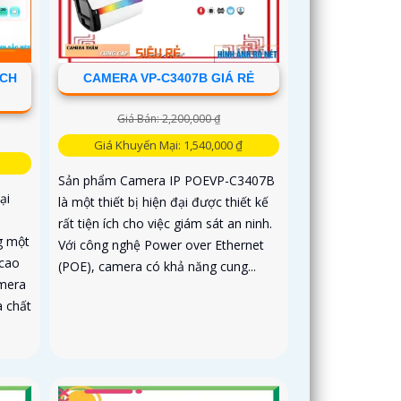
ECH
CAMERA VP-C3407B GIÁ RẺ
Giá Bán: 2,200,000 ₫
Giá Khuyến Mại: 1,540,000 ₫
Sản phẩm Camera IP POEVP-C3407B
ại
là một thiết bị hiện đại được thiết kế
rất tiện ích cho việc giám sát an ninh.
ng một
Với công nghệ Power over Ethernet
 cao
(POE), camera có khả năng cung...
amera
à chất