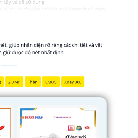
n cậy và dễ sử dụng.
n kỹ thuật chuyên nghiệp của Vantech sẽ giúp
amera Vantech Việt Nam là một lựa chọn hàng
t, giúp nhận diện rõ ràng các chi tiết và vật
 giữ được độ nét nhất định.
g
2.0 MP
Thân
CMOS
Xoay 360