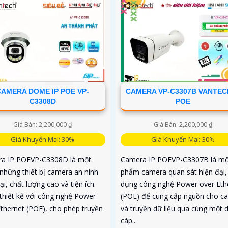
CAMERA DOME IP POE VP-
CAMERA VP-C3307B VANTECH
C3308D
POE
Giá Bán: 2,200,000 ₫
Giá Bán: 2,200,000 ₫
Giá Khuyến Mại: 30%
Giá Khuyến Mại: 30%
a IP POEVP-C3308D là một
Camera IP POEVP-C3307B là mộ
 những thiết bị camera an ninh
phẩm camera quan sát hiện đại,
ại, chất lượng cao và tiện ích.
dụng công nghệ Power over Eth
thiết kế với công nghệ Power
(POE) để cung cấp nguồn cho c
Ethernet (POE), cho phép truyền
và truyền dữ liệu qua cùng một 
cáp...