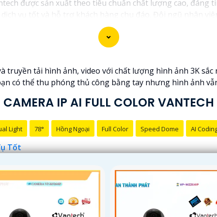
tech được sản xuất theo tiêu chuẩn chất lượng cao, đáng ti
ịch vụ tốt và hỗ trợ khách hàng chu đáo. Đội ngũ nhân viê
u cầu và ngân sách của bạn.
t an ninh tốt cho ngôi nhà hoặc doanh nghiệp của mình, C
 truyền tải hình ảnh, video với chất lượng hình ảnh 3K sắc né
bạn có thể thu phóng thủ công bằng tay nhưng hình ảnh vẫn
CAMERA IP AI FULL COLOR VANTECH
al Light
78°
Hồng Ngoại
Full Color
Speed Dome
AI Codin
Vụ Tốt