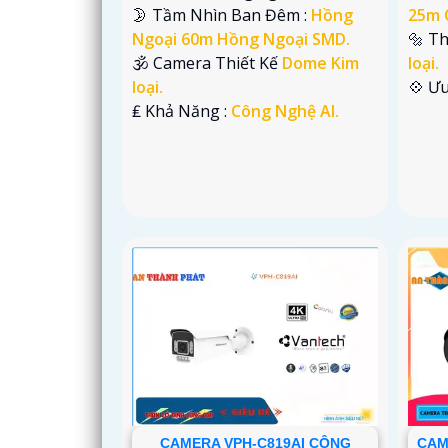
🌛 Tầm Nhìn Ban Đêm :
Hồng
25m 
Ngoại 60m Hồng Ngoại SMD.
🔩 T
🕉️ Camera Thiết Kế
Dome Kim
loại.
loại.
️💠 Ư
️₤ Khả Năng :
Công Nghệ AI.
CAMERA VPH-C819AI CÔNG
CAM