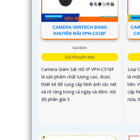
CAMERA VANTECH ĐANG
CAM
KHUYẾN MÃI VPH-C518F
C4
Giá Bán:
Giá Khuyến Mại:
Camera Giám Sát HD IP VPH-C518F
Loại 
là sản phẩm chất lượng cao, được
là mộ
thiết kế để cung cấp hình ảnh sắc nét
tiến. 
và rõ ràng trong cả ngày và đêm. Với
cấp hì
độ phân giải 5
nữa, t