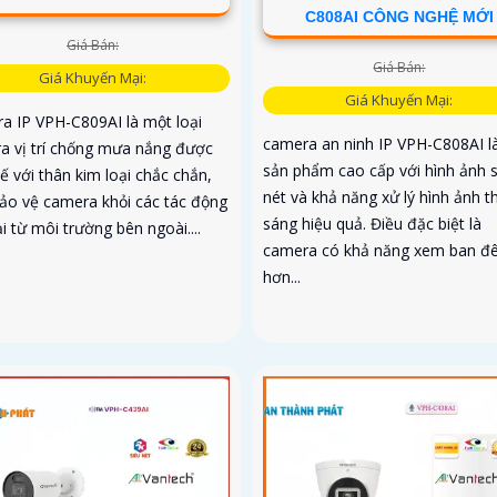
C808AI CÔNG NGHỆ MỚI
Giá Bán:
Giá Bán:
Giá Khuyến Mại:
Giá Khuyến Mại:
a IP VPH-C809AI là một loại
camera an ninh IP VPH-C808AI l
a vị trí chống mưa nắng được
sản phẩm cao cấp với hình ảnh 
kế với thân kim loại chắc chắn,
nét và khả năng xử lý hình ảnh t
bảo vệ camera khỏi các tác động
sáng hiệu quả. Điều đặc biệt là
i từ môi trường bên ngoài....
camera có khả năng xem ban đ
hơn...