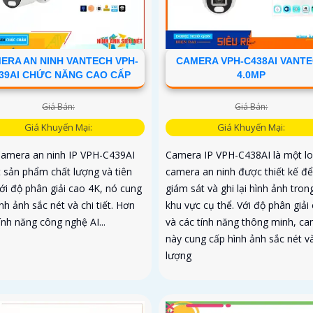
ERA AN NINH VANTECH VPH-
CAMERA VPH-C438AI VANT
39AI CHỨC NĂNG CAO CẤP
4.0MP
Giá Bán:
Giá Bán:
Giá Khuyến Mại:
Giá Khuyến Mại:
Camera an ninh IP VPH-C439AI
Camera IP VPH-C438AI là một lo
t sản phẩm chất lượng và tiên
camera an ninh được thiết kế để
Với độ phân giải cao 4K, nó cung
giám sát và ghi lại hình ảnh tro
nh ảnh sắc nét và chi tiết. Hơn
khu vực cụ thể. Với độ phân giải
ính năng công nghệ AI...
và các tính năng thông minh, c
này cung cấp hình ảnh sắc nét v
lượng