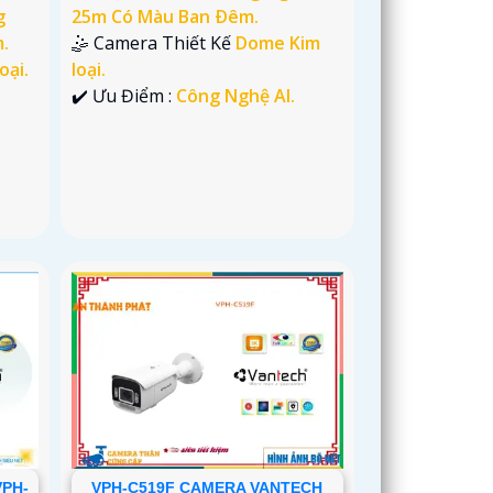
g
25m Có Màu Ban Ðêm.
.
🤹 Camera Thiết Kế
Dome Kim
oại.
loại.
.
️✔️ Ưu Điểm :
Công Nghệ AI.
VPH-
VPH-C519F CAMERA VANTECH