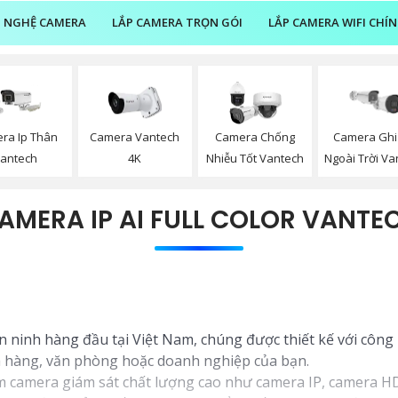
 NGHỆ CAMERA
LẮP CAMERA TRỌN GÓI
LẮP CAMERA WIFI CHÍ
ra Ip Thân
Camera Vantech
Camera Chống
Camera Ghi
antech
4K
Nhiễu Tốt Vantech
Ngoài Trời Va
AMERA IP AI FULL COLOR VANTE
ninh hàng đầu tại Việt Nam, chúng được thiết kế với công 
ửa hàng, văn phòng hoặc doanh nghiệp của bạn.
 camera giám sát chất lượng cao như camera IP, camera HD