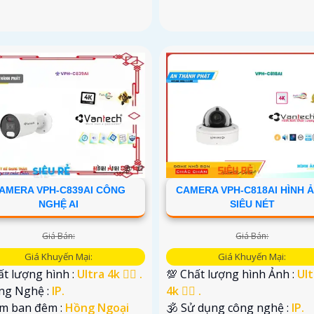
AMERA VPH-C839AI CÔNG
CAMERA VPH-C818AI HÌNH 
NGHỆ AI
SIÊU NÉT
Giá Bán:
Giá Bán:
Giá Khuyến Mại:
Giá Khuyến Mại:
t lượng hình :
Ultra 4k 👍🏾 .
💯 Chất lượng hình Ảnh :
Ult
ông Nghệ :
IP.
4k 👍🏾 .
em ban đêm :
Hồng Ngoại
🕉️ Sử dụng công nghệ :
IP.