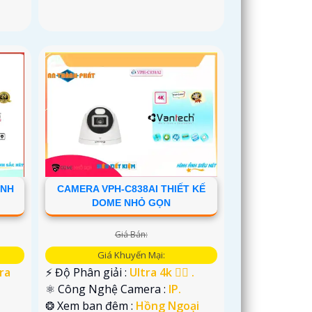
ẢNH
CAMERA VPH-C838AI THIẾT KẾ
DOME NHỎ GỌN
Giá Bán:
Giá Khuyến Mại:
ra
️⚡ Độ Phân giải :
Ultra 4k 👍🏾 .
⚛️ Công Nghệ Camera :
IP.
❂ Xem ban đêm :
Hồng Ngoại