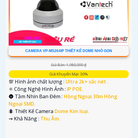
CAMERA VP-M5264IP THIÊT KẾ DOME NHỎ GỌN
Giá Bán: 1,980,000 ₫
Giá Khuyến Mại: 30%
💯 Hình ảnh chất lượng :
Ultra 2k+ sắc nét .
⚛️ Công Nghệ Hình Ảnh :
IP POE.
🌚 Tầm Nhìn Ban Đêm :
Hồng Ngoại 30m Hồng
Ngoại SMD.
🐜 Thiết Kế Camera
Dome Kim loại.
️⇝ Khả Năng :
Thu Âm.