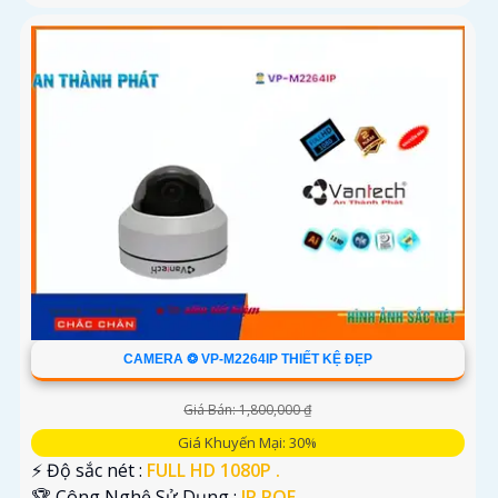
CAMERA ❂ VP-M2264IP THIẾT KỆ ĐẸP
Giá Bán: 1,800,000 ₫
Giá Khuyến Mại: 30%
️⚡ Độ sắc nét :
FULL HD 1080P .
🏆 Công Nghệ Sử Dụng :
IP POE.