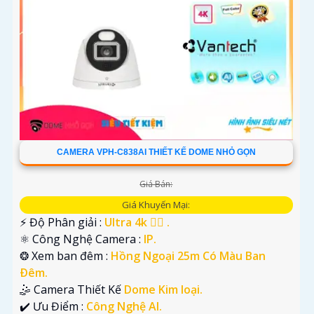
CAMERA VPH-C838AI THIẾT KẾ DOME NHỎ GỌN
Giá Bán:
Giá Khuyến Mại:
️⚡ Độ Phân giải :
Ultra 4k 👍🏾 .
⚛️ Công Nghệ Camera :
IP.
❂ Xem ban đêm :
Hồng Ngoại 25m Có Màu Ban
Ðêm.
🤹 Camera Thiết Kế
Dome Kim loại.
️✔️ Ưu Điểm :
Công Nghệ AI.