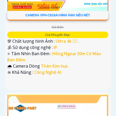
CAMERA VPH-C818AI HÌNH ẢNH SIÊU NÉT
Giá Bán:
Giá Khuyến Mại:
💯 Chất lượng hình Ảnh :
Ultra 4k 👍🏾 .
🕉️ Sử dụng công nghệ :
IP.
⭐ Tầm Nhìn Ban Đêm :
Hồng Ngoại 20m Có Màu
Ban Ðêm.
🌧️ Camera Dòng
Thân Kim loại.
️☣️ Khả Năng :
Công Nghệ AI.