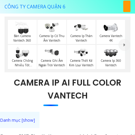
CÔNG TY CAMERA QUẬN 6
Bán Camera
Camera Ip Có Thu
Camera Ip Thân
Camera Vantech
Vantech 360
Âm Vantech
Vantech
4K
Camera Chống
Camera Ghi Âm
Camera Thết Kế
Camera Ip 360
Nhiễu Tốt
Ngoài Trời Vantech
Kim Loại Vantech
Vantech
Vantech
CAMERA IP AI FULL COLOR
VANTECH