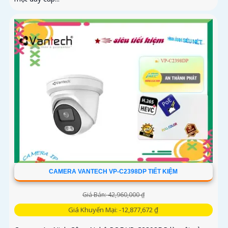
CAMERA VANTECH VP-C2398DP TIẾT KIỆM
Giá Bán: 42,960,000 ₫
Giá Khuyến Mại: -12,877,672 ₫