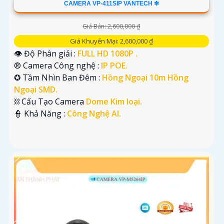
CAMERA VP-411SIP VANTECH ❇
Giá Bán: 2,600,000 ₫
Giá Khuyến Mại: 2,600,000 ₫
👁 Độ Phân giải :
FULL HD 1080P .
®️ Camera Công nghệ :
IP POE.
✪ Tầm Nhìn Ban Đêm :
Hồng Ngoại 10m Hồng
Ngoại SMD.
⛓ Cấu Tạo Camera
Dome Kim loại.
️👮 Khả Năng :
Công Nghệ AI.