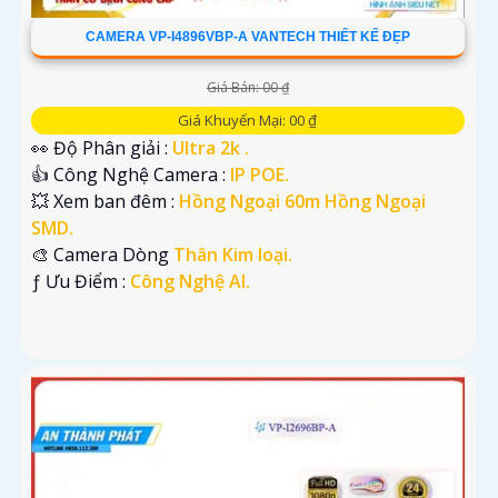
CAMERA VP-I4896VBP-A VANTECH THIẾT KẾ ĐẸP
Giá Bán: 00 ₫
Giá Khuyến Mại: 00 ₫
👀 Độ Phân giải :
Ultra 2k .
👍 Công Nghệ Camera :
IP POE.
💥 Xem ban đêm :
Hồng Ngoại 60m Hồng Ngoại
SMD.
🎨 Camera Dòng
Thân Kim loại.
️ƒ Ưu Điểm :
Công Nghệ AI.