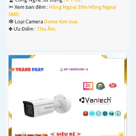
🔦 Xem ban đêm :
Hồng Ngoại 30m Hồng Ngoại
SMD.
🕸️ Loại Camera
Dome Kim loại.
️✤ Ưu Điểm :
Thu Âm.