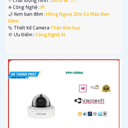
✨ Chất lượng hình :
Ultra 4k 👍🏾 .
✳️ Công Nghệ :
IP.
🌙 Xem ban đêm :
Hồng Ngoại 25m Có Màu Ban
Ðêm.
🔩 Thiết Kế Camera
Thân Kim loại.
️💠 Ưu Điểm :
Công Nghệ AI.