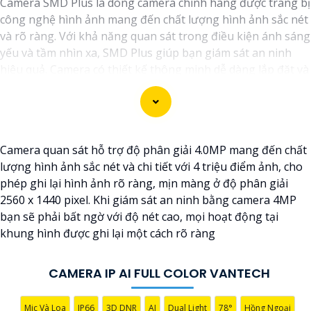
Camera SMD Plus là dòng camera chính hãng được trang bị
công nghệ hình ảnh mang đến chất lượng hình ảnh sắc nét
và rõ ràng. Với khả năng quan sát trong điều kiện ánh sáng
yếu và tầm nhìn xa, SMD Plus giúp bạn giám sát an ninh
hiệu quả. Camera có thiết kế thông minh dễ dàng lắp đặt và
sử dụng. Camera SMD Plus là lựa chọn lý tưởng cho các hệ
thống an ninh gia đình và doanh nghiệp.
Camera quan sát hỗ trợ độ phân giải 4.0MP mang đến chất
lượng hình ảnh sắc nét và chi tiết với 4 triệu điểm ảnh, cho
phép ghi lại hình ảnh rõ ràng, mịn màng ở độ phân giải
2560 x 1440 pixel. Khi giám sát an ninh bằng camera 4MP
bạn sẽ phải bất ngờ với độ nét cao, mọi hoạt động tại
khung hình được ghi lại một cách rõ ràng
CAMERA IP AI FULL COLOR VANTECH
Mic Và Loa
IP66
3D DNR
AI
Dual Light
78°
Hồng Ngoại