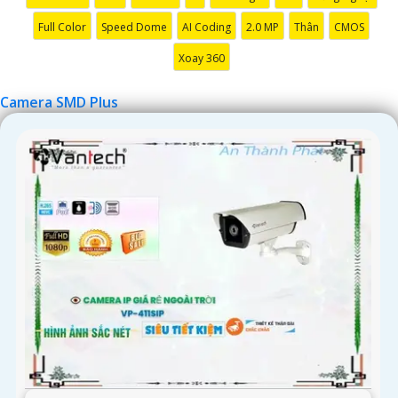
Full Color
Speed Dome
AI Coding
2.0 MP
Thân
CMOS
Xoay 360
'
Camera SMD Plus