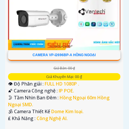
CAMERA VP-I2696BP-A HỒNG NGOẠI
Giá Bán: 00 ₫
Giá Khuyến Mại: 00 ₫
👁 Độ Phân giải :
FULL HD 1080P .
🌠 Camera Công nghệ :
IP POE.
🌛 Tầm Nhìn Ban Đêm :
Hồng Ngoại 60m Hồng
Ngoại SMD.
🕉️ Camera Thiết Kế
Dome Kim loại.
️₤ Khả Năng :
Công Nghệ AI.