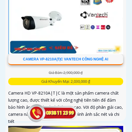
CAMERA VP-8210A|T|C VANTECH CÔNG NGHỆ AI
Giá Bán: 2,900,000 ₫
Giá Khuyến Mại: 2,030,000 ₫
Camera HD VP-8210A|T|C là một sản phẩm camera chất
lượng cao, được thiết kế với công nghệ tiên tiến để đảm
bảo hình ảnh rõ nét và chất lượng cao. Với độ phân giải cao,
camera này có khả năng ghi lại các hình ảnh sắc nét và chi
tiết