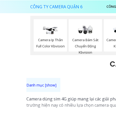
CÔNG TY CAMERA QUẬN 6
CÔNG
Camera Ip Thân
Camera Bám Sát
Came
Full Color Kbvision
Chuyển Động
K
Kbvision
C
Camera dùng sim 4G giúp mang lại các giải phá
trường hiện nay có nhiều lựa chọn camera qu