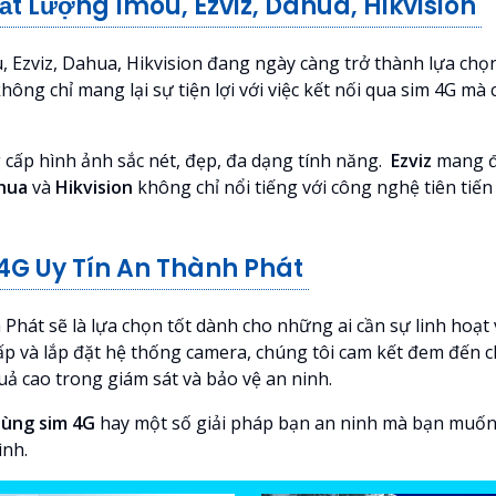
 Lượng Imou, Ezviz, Dahua, Hikvision
 Ezviz, Dahua, Hikvision đang ngày càng trở thành lựa chọ
hông chỉ mang lại sự tiện lợi với việc kết nối qua sim 4G 
g cấp hình ảnh sắc nét, đẹp, đa dạng tính năng.
Ezviz
mang đế
hua
và
Hikvision
không chỉ nổi tiếng với công nghệ tiên tiến
4G Uy Tín An Thành Phát
hát sẽ là lựa chọn tốt dành cho những ai cần sự linh hoạt và
ấp và lắp đặt hệ thống camera, chúng tôi cam kết đem đến 
uả cao trong giám sát và bảo vệ an ninh.
dùng sim 4G
hay một số giải pháp bạn an ninh mà bạn muốn,
ình.