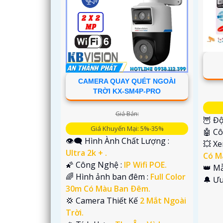
'
CAMERA QUAY QUÉT NGOÀI
TRỜI KX-SM4P-PRO
Giá Bán:
🦉 Độ
Giá Khuyến Mại: 5%-35%
🤖️ 
👁️‍🗨 Hình Ành Chất Lượng :
💥 X
Ultra 2k + .
Có M
🌠 Công Nghệ :
IP Wifi POE.
👑 M
🌈 Hình ảnh ban đêm :
Full Color
️🔔 Ư
30m Có Màu Ban Ðêm.
💢 Camera Thiết Kế
2 Mắt Ngoài
Trời.