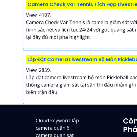
Camera Check Var Tennis Tích Hợp Livest
View: 4107.
Camera Check Var Tennis là camera giám sát với
hình sắc nét và liên tục 24/24 với góc quang sát
lại đầy đủ mọi pha highlight
Lắp Đặt Camera Livestream Bộ Môn Pickleba
View: 2859.
Lắp đặt camera livestream bộ môn Pickleball bao
thống camera giám sát tại sân thi đấu nhằm ghi 
biến trận đấu
Côn
Cloud keyword: lắp
camera quận 6,
Phá
camera quan sát