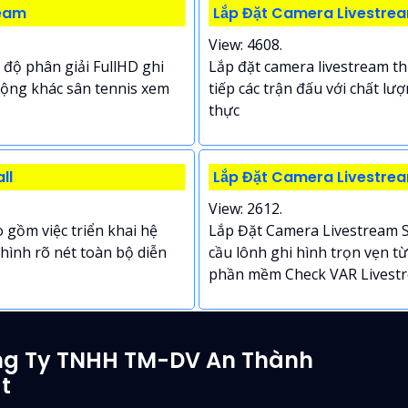
ream
Lắp Đặt Camera Livestrea
View: 4608.
 độ phân giải FullHD ghi
Lắp đặt camera livestream thể
 rộng khác sân tennis xem
tiếp các trận đấu với chất lư
thực
ll
Lắp Đặt Camera Livestre
View: 2612.
 gồm việc triển khai hệ
Lắp Đặt Camera Livestream S
hình rõ nét toàn bộ diễn
cầu lônh ghi hình trọn vẹn 
phần mềm Check VAR Livestre
g Ty TNHH TM-DV An Thành
t