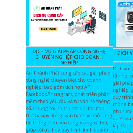
DỊCH VỤ GIẢI PHÁP CÔNG NGHỆ
DỊCH 
CHUYÊN NGHIỆP CHO DOANH
NGHIỆP
Dịch vụ 
An Thành Phát cung cấp các giải pháp
tận nơi 
công nghệ chuyên biệt cho doanh
giải phá
nghiệp, bao gồm tích hợp API
nghiệp, 
Facebook/Instagram, phát triển phần
quy trình
mềm theo yêu cầu và tư vấn hệ thống
thống ba
số. Chúng tôi hỗ trợ các đối tác bên
phần mềm
thứ ba xây dựng, vận hành và mở rộng
quét mã 
hệ thống trên nền tảng mạng xã hội,
lắp đặt 
giúp tối ưu hóa quy trình kinh doanh
bảo hoạt