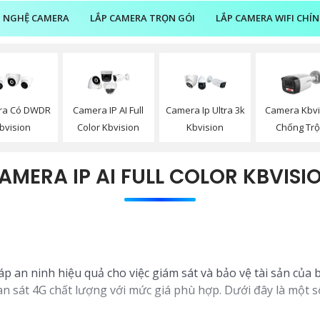
 NGHỆ CAMERA
LẮP CAMERA TRỌN GÓI
LẮP CAMERA WIFI CHÍ
ra Có DWDR
Camera IP AI Full
Camera Ip Ultra 3k
Camera Kbvi
bvision
Color Kbvision
Kbvision
Chống Tr
AMERA IP AI FULL COLOR KBVISI
p an ninh hiệu quả cho việc giám sát và bảo vệ tài sản của
an sát 4G chất lượng với mức giá phù hợp. Dưới đây là một