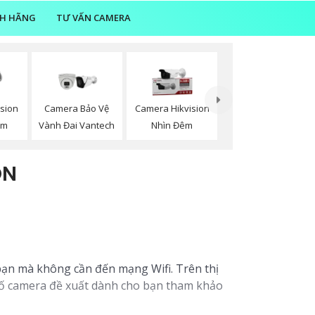
NH HÃNG
TƯ VẤN CAMERA
sion
Camera Bảo Vệ
Camera Hikvision
ộm
Vành Đai Vantech
Nhìn Đêm
ON
 bạn mà không cần đến mạng Wifi. Trên thị
 số camera đề xuất dành cho bạn tham khảo