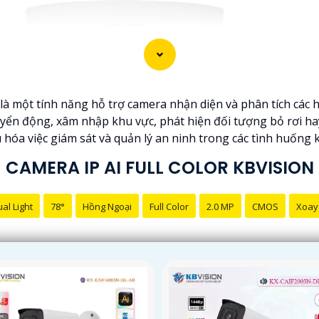
) là một tính năng hỗ trợ camera nhận diện và phân tích cá
uyển động, xâm nhập khu vực, phát hiện đối tượng bỏ rơi ha
u hóa việc giám sát và quản lý an ninh trong các tình huống 
CAMERA IP AI FULL COLOR KBVISION
al Light
78°
Hồng Ngoại
Full Color
2.0 MP
CMOS
Xoay