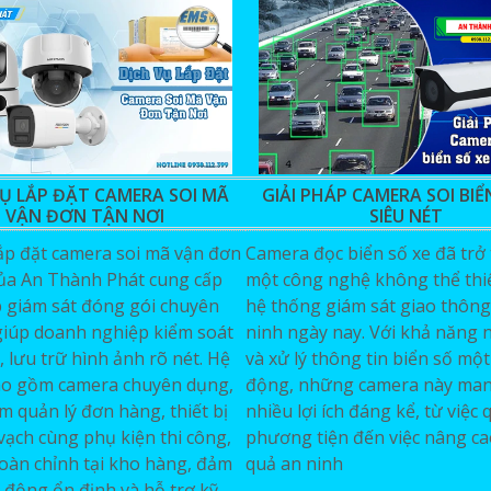
VỤ LẮP ĐẶT CAMERA SOI MÃ
GIẢI PHÁP CAMERA SOI BIỂ
VẬN ĐƠN TẬN NƠI
SIÊU NÉT
lắp đặt camera soi mã vận đơn
Camera đọc biển số xe đã trở
của An Thành Phát cung cấp
một công nghệ không thể thi
p giám sát đóng gói chuyên
hệ thống giám sát giao thông
giúp doanh nghiệp kiểm soát
ninh ngày nay. Với khả năng 
, lưu trữ hình ảnh rõ nét. Hệ
và xử lý thông tin biển số một
o gồm camera chuyên dụng,
động, những camera này mang
 quản lý đơn hàng, thiết bị
nhiều lợi ích đáng kể, từ việc 
vạch cùng phụ kiện thi công,
phương tiện đến việc nâng ca
hoàn chỉnh tại kho hàng, đảm
quả an ninh
 động ổn định và hỗ trợ kỹ