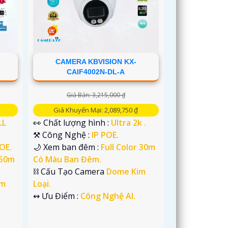
CAMERA KBVISION KX-
CAIF4002N-DL-A
Giá Bán: 3,215,000 ₫
Giá Khuyến Mại: 2,089,750 ₫
LL
👀 Chất lượng hình :
Ultra 2k .
⚒ Công Nghệ :
IP POE.
POE.
🌙 Xem ban đêm :
Full Color 30m
 50m
Có Màu Ban Đêm.
⛓ Cấu Tạo Camera
Dome Kim
im
Loại.
️↭ Ưu Điểm :
Công Nghệ AI.