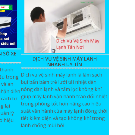
N SỐ XE
DỊCH VỤ VỆ SINH MÁY LẠNH
NHANH UY TÍN
 thành
Dịch vụ vệ sinh máy lạnh là làm sạch
ếu trong
bụi bẩn bám trê lưới tải nhiệt dàn
 và an
nóng dàn lạnh và tấm lọc không khí
nhận diện
giúp máy lạnh vận hành trao đổi nhiệt
 cách tự
trong phòng tốt hơn nâng cao hiệu
 lại
suất vần hành của máy lạnh đồng thời
quản lý
tiết kiệm điện và tạo không khí trong
o hiệu
lành chống mùi hôi