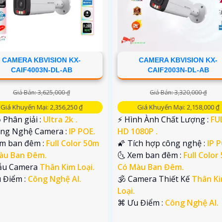
CAMERA KBVISION KX-
CAMERA KBVISION KX-
CAIF4003N-DL-AB
CAIF2003N-DL-AB
Giá Bán: 3,625,000 ₫
Giá Bán: 3,320,000 ₫
Giá Khuyến Mại: 2,356,250 ₫
Giá Khuyến Mại: 2,158,000 ₫
 Phân giải :
Ultra 2k .
️⚡ Hình Ành Chất Lượng :
FU
Công Nghệ Camera :
IP POE.
HD 1080P .
em ban đêm :
Full Color 50m
🌠 Tích hợp công nghệ :
IP 
àu Ban Đêm.
🌜 Xem ban đêm :
Full Color
ẫu Camera
Thân Kim Loại.
Có Màu Ban Đêm.
u Điểm :
Công Nghệ AI.
🕉️ Camera Thiết Kế
Thân K
Loại.
️⌘ Ưu Điểm :
Công Nghệ AI.