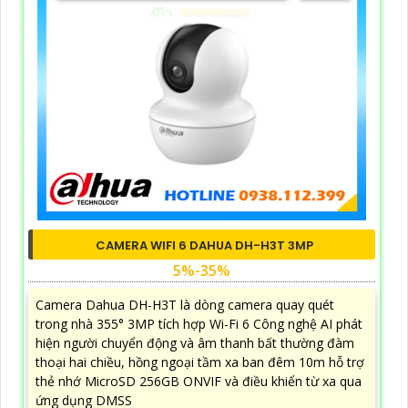
CAMERA WIFI 6 DAHUA DH-H3T 3MP
5%-35%
Camera Dahua DH-H3T là dòng camera quay quét
trong nhà 355° 3MP tích hợp Wi-Fi 6 Công nghệ AI phát
hiện người chuyển động và âm thanh bất thường đàm
thoại hai chiều, hồng ngoại tầm xa ban đêm 10m hỗ trợ
thẻ nhớ MicroSD 256GB ONVIF và điều khiển từ xa qua
ứng dụng DMSS