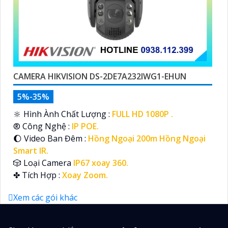
CAMERA HIKVISION DS-2DE7A232IWG1-EHUN
5%-35%
🔆 Hình Ành Chất Lượng :
FULL HD 1080P .
®️ Công Nghệ :
IP POE.
🌔 Video Ban Đêm :
Hồng Ngoại 200m Hồng Ngoại
Smart IR.
🎲 Loại Camera
IP67 xoay 360.
️✤ Tích Hợp :
Xoay Zoom.
Xem các gói khác