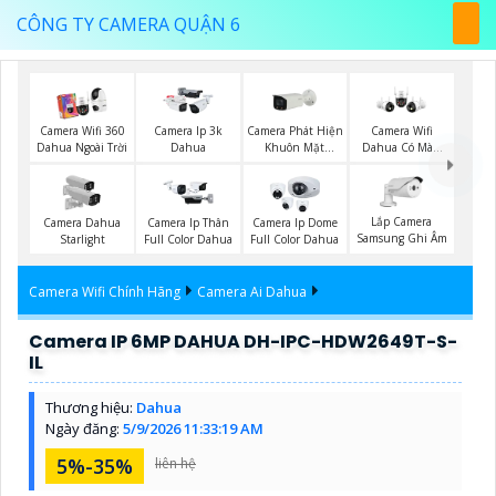
CÔNG TY CAMERA QUẬN 6
Camera Phát Hiện
Camera Wifi 360
Camera Ip 3k
Camera Wifi
Khuôn Mặt
Dahua Ngoài Trời
Dahua
Dahua Có Màu
Dahua
Ban Đêm
Lắp Camera
Camera Dahua
Camera Ip Thân
Camera Ip Dome
Samsung Ghi Âm
Starlight
Full Color Dahua
Full Color Dahua
Camera Wifi Chính Hãng
Camera Ai Dahua
Camera IP 6MP DAHUA DH-IPC-HDW2649T-S-
IL
Thương hiệu:
Dahua
Ngày đăng:
5/9/2026 11:33:19 AM
5%-35%
liên hệ