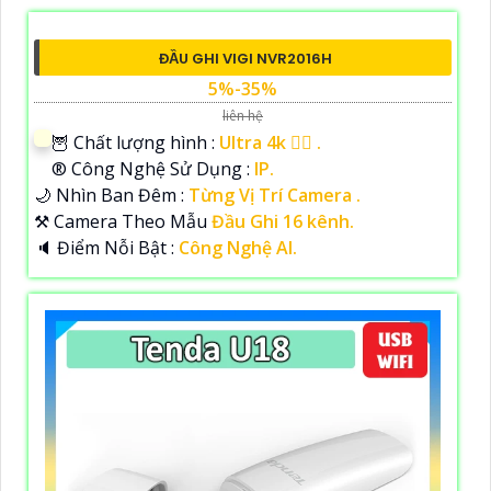
ĐẦU GHI VIGI NVR2016H
5%-35%
liên hệ
🦉 Chất lượng hình :
Ultra 4k 👍🏾 .
®️ Công Nghệ Sử Dụng :
IP.
🌙 Nhìn Ban Đêm :
Từng Vị Trí Camera .
⚒ Camera Theo Mẫu
Đầu Ghi 16 kênh.
️🔈 Điểm Nỗi Bật :
Công Nghệ AI.