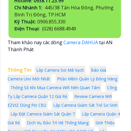
Hotline: 0938.11.23.99
Chi Nhánh 1:
445/38 Tân Hòa Đông, Phường
Bình Trị Đông, TP.HCM
Kỹ Thuật:
0906.855.330
Điện Thoại:
(028) 6688.4949
Tham khảo nay các dòng
Camera DAHUA
tại AN
Thành Phát
Thông Tin:
Lắp Camera Soi Mã Vạch
Báo Giá
Camera Unv Mới Nhất
Phần Mềm Quản Lý Đóng Hàng
Thông Số Khi Mua Camera Wifi Nên Quan Tâm
Công
Ty Lắp Camera Quận 12 Giá Rẻ
Review Camera Wifi
EZVIZ Dùng Pin CB2
Lắp Camera Giám Sát Trẻ Sơ Sinh
Lắp Đặt Camera Giám Sát Quận 7
Lắp Camera Quận 4
Giá Rẻ
Dịch Vụ Bảo Trì Hệ Thống Mạng
Giới Thiệu