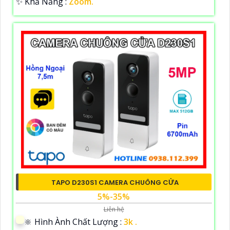
️✨ Khả Năng :
Zoom.
TAPO D230S1 CAMERA CHUÔNG CỬA
5%-35%
Liên hệ
🔆 Hình Ành Chất Lượng :
3k .