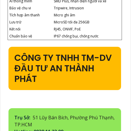
AI thông minh
SMD Plus, nhận diện người và xe
Bảo vệ chu vi
Tripwire, Intrusion
Tích hợp âm thanh
Micro ghi âm
Lưu trữ
MicroSD tối đa 256GB
Kết nối
RJ45, ONVIF, PoE
Chuẩn bảo vệ
IP67 chống bụi, chống nước
CÔNG TY TNHH TM-DV
ĐẦU TƯ AN THÀNH
PHÁT
Trụ Sở:
51 Lũy Bán Bích, Phường Phú Thạnh,
TP.HCM