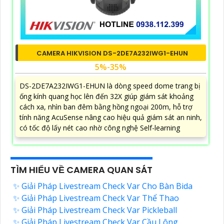
CAMERA HIKVISION DS-2DE7A232IWG1-EHUN
5%-35%
DS-2DE7A232IWG1-EHUN là dòng speed dome trang bị
ống kính quang học lên đến 32X giúp giám sát khoảng
cách xa, nhìn ban đêm bằng hồng ngoại 200m, hỗ trợ
tính năng AcuSense nâng cao hiệu quả giám sát an ninh,
có tốc độ lấy nét cao nhờ công nghệ Self-learning
TÌM HIỂU VỀ CAMERA QUAN SÁT
✨ Giải Pháp Livestream Check Var Cho Bàn Bida
✨ Giải Pháp Livestream Check Var Thể Thao
✨ Giải Pháp Livestream Check Var Pickleball
✨ Giải Pháp Livestream Check Var Cầu Lông