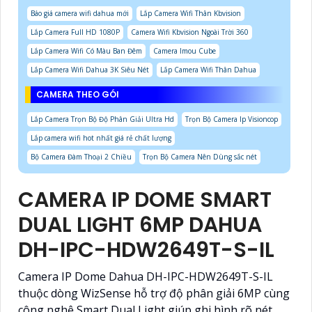
Báo giá camera wifi dahua mới
Lắp Camera Wifi Thân Kbvision
Lắp Camera Full HD 1080P
Camera Wifi Kbvision Ngoài Trời 360
Lắp Camera Wifi Có Màu Ban Đêm
Camera Imou Cube
Lắp Camera Wifi Dahua 3K Siêu Nét
Lắp Camera Wifi Thân Dahua
CAMERA THEO GÓI
Lắp Camera Trọn Bộ Độ Phân Giải Ultra Hd
Trọn Bộ Camera Ip Visioncop
Lắp camera wifi hot nhất giá rẻ chất lượng
Bộ Camera Đàm Thoại 2 Chiều
Trọn Bộ Camera Nên Dùng sắc nét
CAMERA IP DOME SMART
DUAL LIGHT 6MP DAHUA
DH-IPC-HDW2649T-S-IL
Camera IP Dome Dahua DH-IPC-HDW2649T-S-IL
thuộc dòng WizSense hỗ trợ độ phân giải 6MP cùng
công nghệ Smart Dual Light giúp ghi hình rõ nét