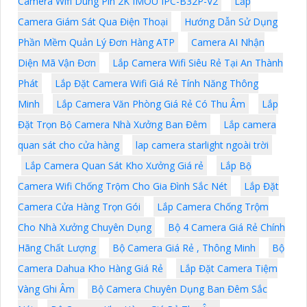
Camera Wifi Dùng Pin 2K IMOU IPC-B32P-V2
Lắp
Camera Giám Sát Qua Điện Thoại
Hướng Dẫn Sử Dụng
Phần Mềm Quản Lý Đơn Hàng ATP
Camera AI Nhận
Diện Mã Vận Đơn
Lắp Camera Wifi Siêu Rẻ Tại An Thành
Phát
Lắp Đặt Camera Wifi Giá Rẻ Tính Năng Thông
Minh
Lắp Camera Văn Phòng Giá Rẻ Có Thu Âm
Lắp
Đặt Trọn Bộ Camera Nhà Xưởng Ban Đêm
Lắp camera
quan sát cho cửa hàng
lap camera starlight ngoài trời
Lắp Camera Quan Sát Kho Xưởng Giá rẻ
Lắp Bộ
Camera Wifi Chống Trộm Cho Gia Đình Sắc Nét
Lắp Đặt
Camera Cửa Hàng Trọn Gói
Lắp Camera Chống Trộm
Cho Nhà Xưởng Chuyên Dụng
Bộ 4 Camera Giá Rẻ Chính
Hãng Chất Lượng
Bộ Camera Giá Rẻ , Thông Minh
Bộ
Camera Dahua Kho Hàng Giá Rẻ
Lắp Đặt Camera Tiệm
Vàng Ghi Âm
Bộ Camera Chuyên Dụng Ban Đêm Sắc