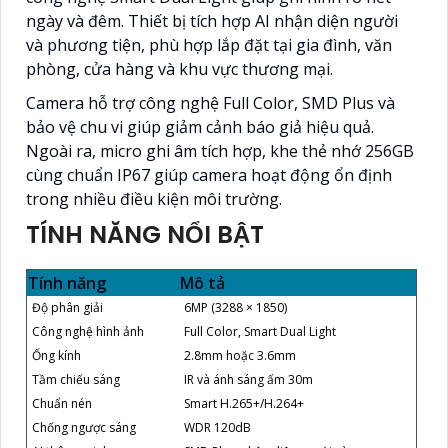
ngày và đêm. Thiết bị tích hợp AI nhận diện người
và phương tiện, phù hợp lắp đặt tại gia đình, văn
phòng, cửa hàng và khu vực thương mại.
Camera hỗ trợ công nghệ Full Color, SMD Plus và
bảo vệ chu vi giúp giảm cảnh báo giả hiệu quả.
Ngoài ra, micro ghi âm tích hợp, khe thẻ nhớ 256GB
cùng chuẩn IP67 giúp camera hoạt động ổn định
trong nhiều điều kiện môi trường.
TÍNH NĂNG NỔI BẬT
Tính năng
Mô tả
Độ phân giải
6MP (3288 × 1850)
Công nghệ hình ảnh
Full Color, Smart Dual Light
Ống kính
2.8mm hoặc 3.6mm
Tầm chiếu sáng
IR và ánh sáng ấm 30m
Chuẩn nén
Smart H.265+/H.264+
Chống ngược sáng
WDR 120dB