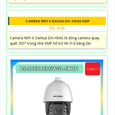
CAMERA WIFI 6 DAHUA DH-H5AS 5MP
5%-35%
Camera WiFi 6 DaHua DH-H5AS là dòng camera quay
quét 355° trong nhà 5MP hỗ trợ Wi-Fi 6 băng tần