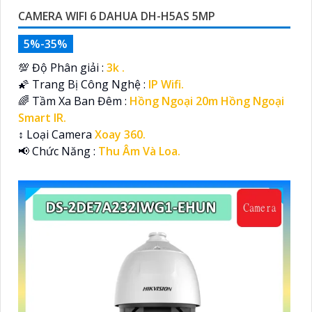
CAMERA WIFI 6 DAHUA DH-H5AS 5MP
5%-35%
💯 Độ Phân giải :
3k .
🌠 Trang Bị Công Nghệ :
IP Wifi.
🌈 Tầm Xa Ban Đêm :
Hồng Ngoại 20m Hồng Ngoại
Smart IR.
↕️ Loại Camera
Xoay 360.
️📢 Chức Năng :
Thu Âm Và Loa.