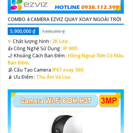
COMBO 4 CAMERA EZVIZ QUAY XOAY NGOÀI TRỜI
5,900,000 ₫
7,000,000 ₫
✨ Chất lượng hình :
2K Lite .
👍 Công Nghệ Sử Dụng :
IP Wifi.
🌙 Khoảng Cách Ban Đêm :
Hồng Ngoại 30m Có Màu
Ban Ðêm.
🕉️ Cấu Tạo Camera
IP67 xoay 360.
️📡 Ưu Điểm :
Thu Âm Và Loa.