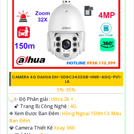
CAMERA 4G DAHUA DH-SD6C3432GB-HNR-AGQ-PV1-
LA
5%-35%
✨ Độ Phân giải :
Ultra 2k + .
🌠 Trang Bị Công Nghệ :
4G.
❈ Xem Được Ban Đêm :
Hồng Ngoại 150m Có Màu
Ban Ðêm.
💎 Camera Thiết Kế
Xoay 360.