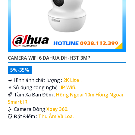
CAMERA WIFI 6 DAHUA DH-H3T 3MP
5%-35%
☀️ Hình ảnh chất lượng :
2K Lite .
⚜️ Sử dụng công nghệ :
IP Wifi.
🌈 Tầm Xa Ban Đêm :
Hồng Ngoại 10m Hồng Ngoại
Smart IR.
🤹 Camera Dòng
Xoay 360.
️💮 Đặt Điểm :
Thu Âm Và Loa.