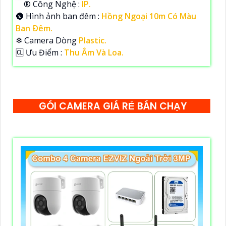
®️ Công Nghệ :
IP.
🌚 Hình ảnh ban đêm :
Hồng Ngoại 10m Có Màu
Ban Ðêm.
❄ Camera Dòng
Plastic.
️🆑 Ưu Điểm :
Thu Âm Và Loa.
GÓI CAMERA GIÁ RẺ BÁN CHẠY