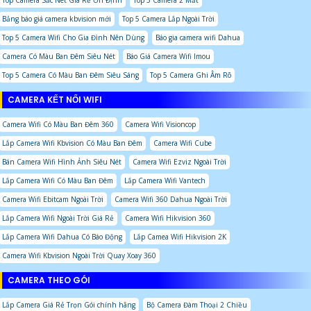
Top Camera Sắc Nét Giá Rẻ Ổn Định
Top 5 Camera 2 Mắt
Bảng báo giá camera kbvision mới
Top 5 Camera Lắp Ngoài Trời
Top 5 Camera Wifi Cho Gia Đình Nên Dùng
Báo gia camera wifi Dahua
Camera Có Màu Ban Đêm Siêu Nét
Báo Giá Camera Wifi Imou
Top 5 Camera Có Màu Ban Đêm Siêu Sáng
Top 5 Camera Ghi Âm Rõ
CAMERA KẾT NỐI WIFI
Camera Wifi Có Màu Ban Đêm 360
Camera Wifi Visioncop
Lắp Camera Wifi Kbvision Có Màu Ban Đêm
Camera Wifi Cube
Bán Camera Wifi Hình Ảnh Siêu Nét
Camera Wifi Ezviz Ngoài Trời
Lắp Camera Wifi Có Màu Ban Đêm
Lắp Camera Wifi Vantech
Camera Wifi Ebitcam Ngoài Trời
Camera Wifi 360 Dahua Ngoài Trời
Lắp Camera Wifi Ngoài Trời Giá Rẻ
Camera Wifi Hikvision 360
Lắp Camera Wifi Dahua Có Báo Động
Lắp Camea Wifi Hikvision 2K
Camera Wifi Kbvision Ngoài Trời Quay Xoay 360
CAMERA THEO GÓI
Lắp Camera Giá Rẻ Trọn Gói chính hãng
Bộ Camera Đàm Thoại 2 Chiều