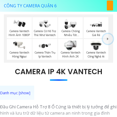
CÔNG TY CAMERA QUẬN 6
Camera Vantech
Camera Có Hổ Trợ
Camera Chống
Camera Vantech
Hình Ảnh 1080P
Thẻ Nhớ Vantech
Nhiễu Tốt
Giá Rẻ
Vantech
Camera Vantech
Camera Thân Trụ
Camera Vantech
Camera Vantech
Hồng Ngoại
Ip Vantech
Hình Ảnh 2K
Công Nghệ Ai
CAMERA IP 4K VANTECH
Đầu Ghi Camera Hỗ Trợ 8 Ổ Cứng là thiết bị lý tưởng để ghi
hình và lưu trữ dữ liệu từ camera an ninh trong gia đình