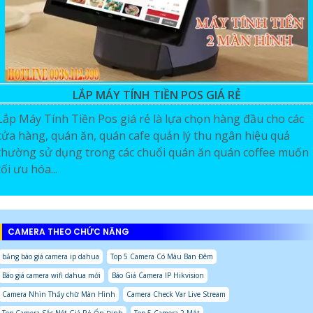
LẮP MÁY TÍNH TIỀN POS GIÁ RẺ
Lắp Máy Tính Tiền Pos giá rẻ là lựa chọn hàng đầu cho các
cửa hàng, quán ăn, quán cafe quản lý thu ngân hiệu quả
thường sử dụng trong các chuổi quán ăn quán coffee muốn
tối ưu hóa...
CAMERA THEO CHỨC NĂNG
bảng báo giá camera ip dahua
Top 5 Camera Có Màu Ban Đêm
Báo giá camera wifi dahua mới
Báo Giá Camera IP Hikvision
Camera Nhìn Thấy chữ Màn Hình
Camera Check Var Live Stream