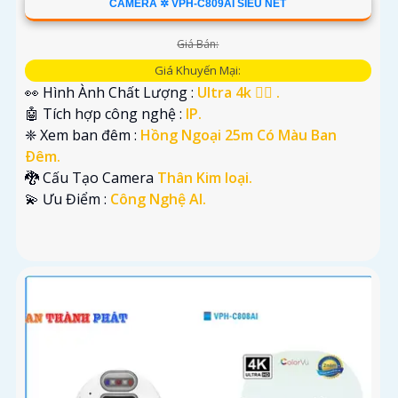
CAMERA ✲ VPH-C809AI SIÊU NÉT
Giá Bán:
Giá Khuyến Mại:
👀 Hình Ành Chất Lượng :
Ultra 4k 👍🏾 .
🤖️ Tích hợp công nghệ :
IP.
❈ Xem ban đêm :
Hồng Ngoại 25m Có Màu Ban
Ðêm.
🐉️ Cấu Tạo Camera
Thân Kim loại.
️💫 Ưu Điểm :
Công Nghệ AI.