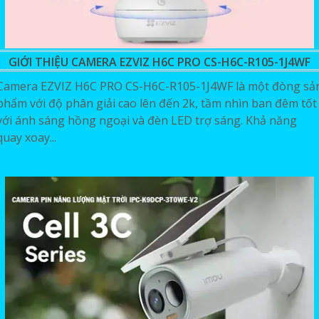
GIỚI THIỆU CAMERA EZVIZ H6C PRO CS-H6C-R105-1J4WF
Camera EZVIZ H6C PRO CS-H6C-R105-1J4WF là một đòng sả
phẩm với độ phân giải cao lên đến 2k, tầm nhìn ban đêm tốt
với ánh sáng hồng ngoại và đèn LED trợ sáng. Khả năng
quay xoay...