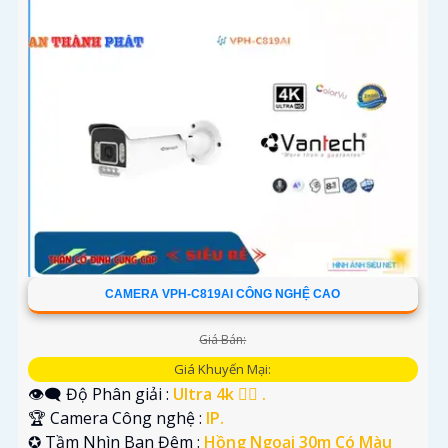
CAMERA VPH-C819AI CÔNG NGHỆ CAO
Giá Bán:
Giá Khuyến Mại:
👁️‍🗨 Độ Phân giải :
Ultra 4k 👍🏾 .
🏆 Camera Công nghệ :
IP.
✪ Tầm Nhìn Ban Đêm :
Hồng Ngoại 30m Có Màu