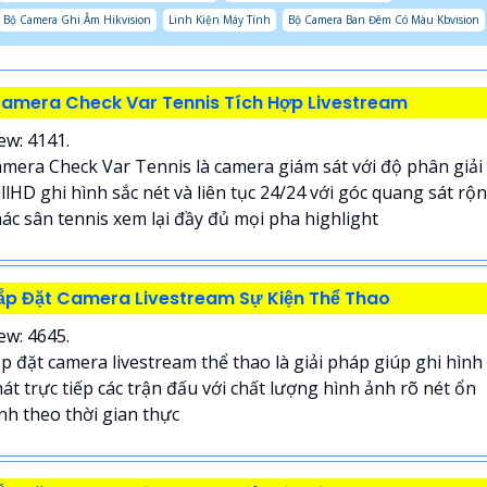
Bộ Camera Ghi Âm Hikvision
Linh Kiện Máy Tính
Bộ Camera Ban Đêm Có Màu Kbvision
amera Check Var Tennis Tích Hợp Livestream
ew: 4141.
mera Check Var Tennis là camera giám sát với độ phân giải
llHD ghi hình sắc nét và liên tục 24/24 với góc quang sát rộ
ác sân tennis xem lại đầy đủ mọi pha highlight
ắp Đặt Camera Livestream Sự Kiện Thể Thao
ew: 4645.
p đặt camera livestream thể thao là giải pháp giúp ghi hình
át trực tiếp các trận đấu với chất lượng hình ảnh rõ nét ổn
nh theo thời gian thực