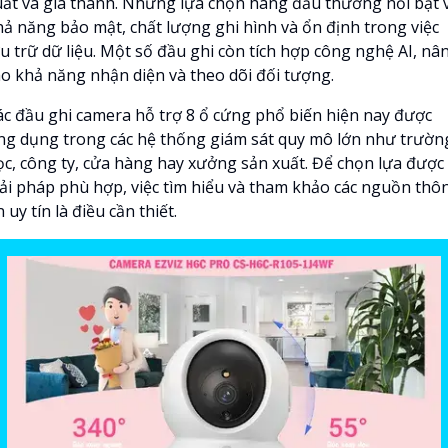
uất và giá thành. Những lựa chọn hàng đầu thường nổi bật 
hả năng bảo mật, chất lượng ghi hình và ổn định trong việc
ưu trữ dữ liệu. Một số đầu ghi còn tích hợp công nghệ AI, nâ
ao khả năng nhận diện và theo dõi đối tượng.
ác đầu ghi camera hỗ trợ 8 ổ cứng phổ biến hiện nay được
ng dụng trong các hệ thống giám sát quy mô lớn như trườn
ọc, công ty, cửa hàng hay xưởng sản xuất. Để chọn lựa được
iải pháp phù hợp, việc tìm hiểu và tham khảo các nguồn thô
n uy tín là điều cần thiết.