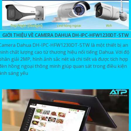
GIỚI THIỆU VỀ CAMERA DAHUA DH-IPC-HFW1230DT-STW
Camera Dahua DH-IPC-HFW1230DT-STW là một thiết bị an
ninh chất lượng cao từ thương hiệu nổi tiếng Dahua. Với độ
phân giải 2MP, hình ảnh sắc nét và chi tiết và được tích hợp
đèn hồng ngoại thông minh giúp quan sát trong điều kiện
ánh sáng yếu