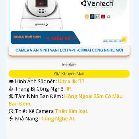
CAMERA AN NINH VANTECH VPH-C808AI CÔNG NGHỆ MỚI
Giá Bán:
Giá Khuyến Mại:
👁 Hình Ảnh Sắc nét :
Ultra 4k 👍🏾 .
👍 Trang Bị Công Nghệ :
IP.
🔴 Tầm Nhìn Ban Đêm :
Hồng Ngoại 25m Có Màu
Ban Ðêm.
🎲 Thiết Kế Camera
Thân Kim loại.
️👮 Khả Năng :
Công Nghệ AI.