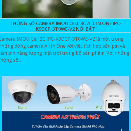
THÔNG SỐ CAMERA IMOU CELL 3C ALL IN ONE IPC-
K9DCP-3T0WE-V2 NỔI BẬT
Camera IMOU Cell 3C IPC-K9DCP-3T0WE-V2 là một trong
những dòng camera All In One với việc tích hợp sẵn pin và
tấm pin năng lượng mặt trời trong bộ sản phẩm. Với những
thông số...