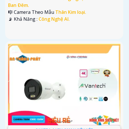
Ban Ðêm.
🎼️ Camera Theo Mẫu
Thân Kim loại.
️📡 Khả Năng :
Công Nghệ AI.