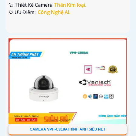
🔩 Thiết Kế Camera
Thân Kim loại.
️💠 Ưu Điểm :
Công Nghệ AI.
CAMERA VPH-C818AI HÌNH ẢNH SIÊU NÉT