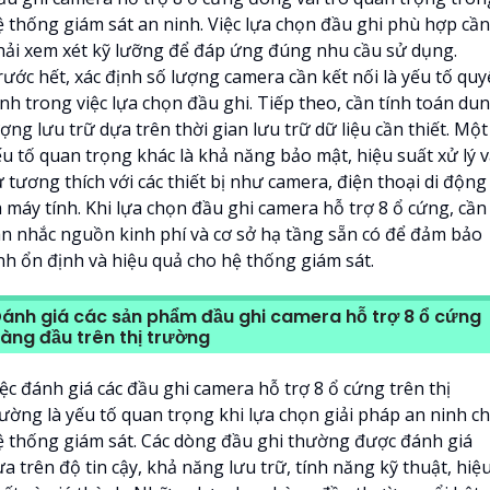
ệ thống giám sát an ninh. Việc lựa chọn đầu ghi phù hợp cần
hải xem xét kỹ lưỡng để đáp ứng đúng nhu cầu sử dụng.
rước hết, xác định số lượng camera cần kết nối là yếu tố quy
ịnh trong việc lựa chọn đầu ghi. Tiếp theo, cần tính toán du
ợng lưu trữ dựa trên thời gian lưu trữ dữ liệu cần thiết. Một
ếu tố quan trọng khác là khả năng bảo mật, hiệu suất xử lý 
 tương thích với các thiết bị như camera, điện thoại di động
à máy tính. Khi lựa chọn đầu ghi camera hỗ trợ 8 ổ cứng, cần
ân nhắc nguồn kinh phí và cơ sở hạ tầng sẵn có để đảm bảo
ính ổn định và hiệu quả cho hệ thống giám sát.
ánh giá các sản phẩm đầu ghi camera hỗ trợ 8 ổ cứng
àng đầu trên thị trường
ệc đánh giá các đầu ghi camera hỗ trợ 8 ổ cứng trên thị
rường là yếu tố quan trọng khi lựa chọn giải pháp an ninh c
ệ thống giám sát. Các dòng đầu ghi thường được đánh giá
a trên độ tin cậy, khả năng lưu trữ, tính năng kỹ thuật, hiệ