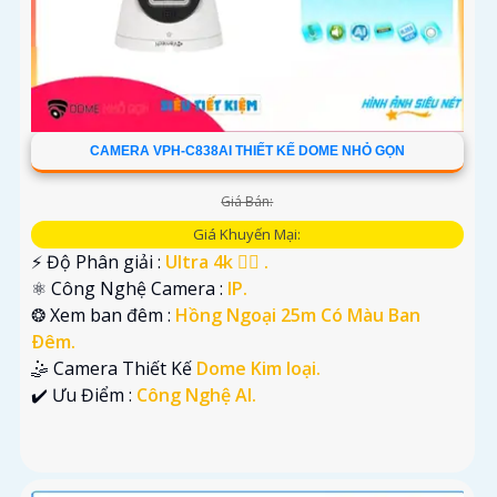
CAMERA VPH-C838AI THIẾT KẾ DOME NHỎ GỌN
Giá Bán:
Giá Khuyến Mại:
️⚡ Độ Phân giải :
Ultra 4k 👍🏾 .
⚛️ Công Nghệ Camera :
IP.
❂ Xem ban đêm :
Hồng Ngoại 25m Có Màu Ban
Ðêm.
🤹 Camera Thiết Kế
Dome Kim loại.
️✔️ Ưu Điểm :
Công Nghệ AI.