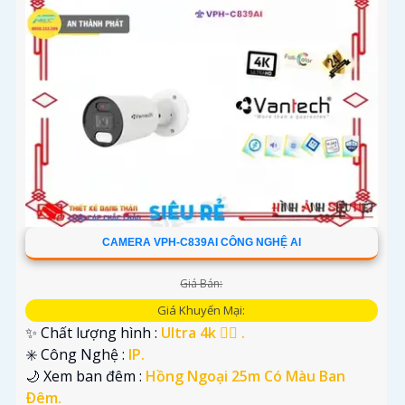
'
CAMERA VPH-C839AI CÔNG NGHỆ AI
Giá Bán:
Giá Khuyến Mại:
✨ Chất lượng hình :
Ultra 4k 👍🏾 .
✳️ Công Nghệ :
IP.
🌙 Xem ban đêm :
Hồng Ngoại 25m Có Màu Ban
Ðêm.