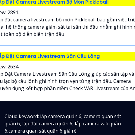
ắp Đặt Camera Livestream Bộ Môn Pickleball
ew: 2891.
p đặt camera livestream bộ môn Pickleball bao gồm việc tri
ai hệ thống camera giám sát tại sân thi đấu nhằm ghi hình 
t toàn bộ diễn biến trận đấu
ắp Đặt Camera Livestream Sân Cầu Lông
ew: 2634.
p Đặt Camera Livestream Sân Cầu Lông giúp các sân tập và
u lạc bộ cầu lônh ghi hình trọn vẹn từng trận đấu. Camera
uyên dụng kết hợp phần mềm Check VAR Livestream của An.
Cloud keyword: lắp camera quận 6, camera quan sát
quận 6, lắp đặt camera quận 6, lắp camera wifi quận
6,camera quan sát quận 6 giá rẻ