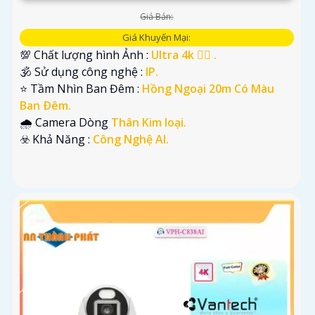
Giá Bán:
Giá Khuyến Mại:
💯 Chất lượng hình Ảnh :
Ultra 4k 👍🏾 .
🕉️ Sử dụng công nghệ :
IP.
⭐ Tầm Nhìn Ban Đêm :
Hồng Ngoại 20m Có Màu
Ban Ðêm.
🌧️ Camera Dòng
Thân Kim loại.
️☣️ Khả Năng :
Công Nghệ AI.