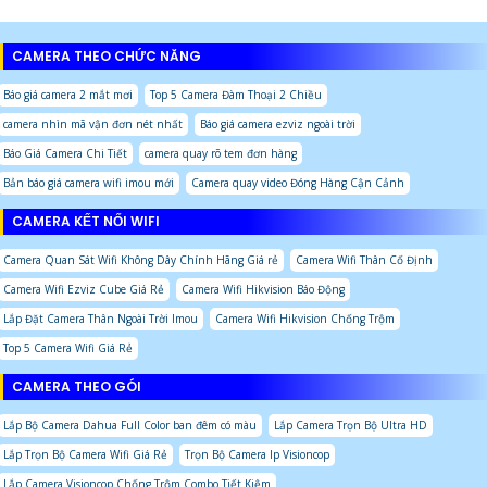
CAMERA THEO CHỨC NĂNG
Báo giá camera 2 mắt mơi
Top 5 Camera Đàm Thoại 2 Chiều
camera nhìn mã vận đơn nét nhất
Báo giá camera ezviz ngoài trời
Báo Giá Camera Chi Tiết
camera quay rõ tem đơn hàng
Bản báo giá camera wifi imou mới
Camera quay video Đóng Hàng Cận Cảnh
CAMERA KẾT NỐI WIFI
Camera Quan Sát Wifi Không Dây Chính Hãng Giá rẻ
Camera Wifi Thân Cố Định
Camera Wifi Ezviz Cube Giá Rẻ
Camera Wifi Hikvision Báo Động
Lắp Đặt Camera Thân Ngoài Trời Imou
Camera Wifi Hikvision Chống Trộm
Top 5 Camera Wifi Giá Rẻ
CAMERA THEO GÓI
Lắp Bộ Camera Dahua Full Color ban đêm có màu
Lắp Camera Trọn Bộ Ultra HD
Lắp Trọn Bộ Camera Wifi Giá Rẻ
Trọn Bộ Camera Ip Visioncop
Lắp Camera Visioncop Chống Trộm Combo Tiết Kiệm