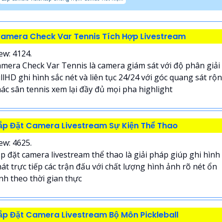
amera Check Var Tennis Tích Hợp Livestream
ew: 4124.
mera Check Var Tennis là camera giám sát với độ phân giải
llHD ghi hình sắc nét và liên tục 24/24 với góc quang sát rộ
ác sân tennis xem lại đầy đủ mọi pha highlight
ắp Đặt Camera Livestream Sự Kiện Thể Thao
ew: 4625.
p đặt camera livestream thể thao là giải pháp giúp ghi hình
át trực tiếp các trận đấu với chất lượng hình ảnh rõ nét ổn
nh theo thời gian thực
ắp Đặt Camera Livestream Bộ Môn Pickleball