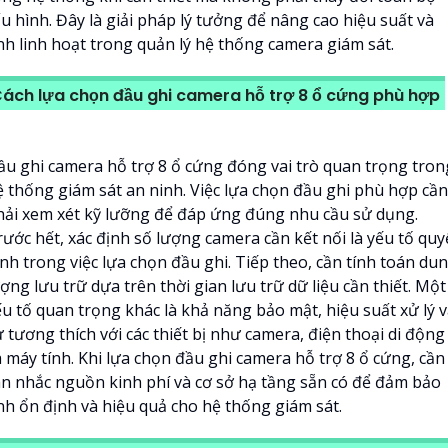
u hình. Đây là giải pháp lý tưởng để nâng cao hiệu suất và
ính linh hoạt trong quản lý hệ thống camera giám sát.
ách lựa chọn đầu ghi camera hỗ trợ 8 ổ cứng phù hợp
ầu ghi camera hỗ trợ 8 ổ cứng đóng vai trò quan trọng tron
ệ thống giám sát an ninh. Việc lựa chọn đầu ghi phù hợp cần
hải xem xét kỹ lưỡng để đáp ứng đúng nhu cầu sử dụng.
rước hết, xác định số lượng camera cần kết nối là yếu tố quy
ịnh trong việc lựa chọn đầu ghi. Tiếp theo, cần tính toán du
ợng lưu trữ dựa trên thời gian lưu trữ dữ liệu cần thiết. Một
ếu tố quan trọng khác là khả năng bảo mật, hiệu suất xử lý 
 tương thích với các thiết bị như camera, điện thoại di động
à máy tính. Khi lựa chọn đầu ghi camera hỗ trợ 8 ổ cứng, cần
ân nhắc nguồn kinh phí và cơ sở hạ tầng sẵn có để đảm bảo
ính ổn định và hiệu quả cho hệ thống giám sát.