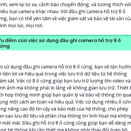
ênh, xem lại từ xa, cảnh báo chuyển động, và tương thích với
hiều loại camera khác nhau. Với đầu ghi camera hỗ trợ 8 ổ
ng, bạn có thể yên tâm về việc giám sát và bảo vệ tài sản củ
nh mọi lúc, mọi nơi.
u điểm của việc sử dụng đầu ghi camera hỗ trợ 8 ổ
cứng
hi sử dụng đầu ghi camera hỗ trợ 8 ổ cứng, bạn sẽ tận hưở
 tiện lợi và hiệu quả trong việc lưu trữ dữ liệu từ hệ thống
ám sát. Việc có 8 ổ cứng giúp bạn lưu trữ lượng lớn video và
ình ảnh mà không phải lo lắng về không gian lưu trữ. Thiết 
ích hợp thông minh giúp bạn quản lý và bảo vệ thông tin qu
rọng một cách an toàn và hiệu quả. Việc sử dụng nhiều ổ cứ
ũng nâng cao độ tin cậy và bảo mật của hệ thống, cho phép
ạn sao lưu dữ liệu và phân chia thông tin linh hoạt mà khôn
ợ mất mát. Đầu ghi hỗ trợ 8 ổ cứng cũng giúp bạn dễ dàng 
ộng hệ thống khi cần thiết mà không phải thay đổi toàn bộ