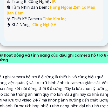
👍 Trang Bị Công Nghệ :
IP.
🔴 Tầm Nhìn Ban Đêm :
Hồng Ngoại 25m Có Màu
Ban Ðêm.
🎲 Thiết Kế Camera
Thân Kim loại.
️👮 Khả Năng :
Công Nghệ AI.
ự hoạt động và tính năng của đầu ghi camera hỗ trợ 8 
cứng
ầu ghi camera hỗ trợ 8 ổ cứng là thiết bị vô cùng hiệu quả
ong việc quản lý và lưu trữ hình ảnh từ camera giám sát. Với
hả năng kết nối đồng thời 8 ổ cứng, đây là lựa chọn lý tưởng
ho các hệ thống an ninh quy mô lớn. Đầu ghi này có khả năn
hi và lưu trữ video 24/7 mà không ảnh hưởng đến chất lượn
ình ảnh. Được tích hợp nhiều tính năng hiện đại như hỗ trợ 