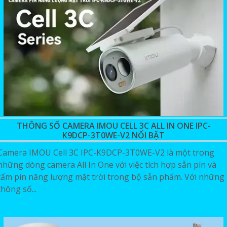
THÔNG SỐ CAMERA IMOU CELL 3C ALL IN ONE IPC-
K9DCP-3T0WE-V2 NỔI BẬT
Camera IMOU Cell 3C IPC-K9DCP-3T0WE-V2 là một trong
những dòng camera All In One với việc tích hợp sẵn pin và
tấm pin năng lượng mặt trời trong bộ sản phẩm. Với những
thông số...