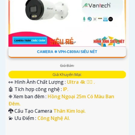
CAMERA ✲ VPH-C809AI SIÊU NÉT
Giá Bán:
Giá Khuyến Mại:
👀 Hình Ành Chất Lượng :
Ultra 4k 👍🏾 .
🤖️ Tích hợp công nghệ :
IP.
❈ Xem ban đêm :
Hồng Ngoại 25m Có Màu Ban
Ðêm.
🐉️ Cấu Tạo Camera
Thân Kim loại.
️💫 Ưu Điểm :
Công Nghệ AI.