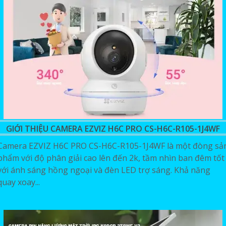
GIỚI THIỆU CAMERA EZVIZ H6C PRO CS-H6C-R105-1J4WF
Camera EZVIZ H6C PRO CS-H6C-R105-1J4WF là một đòng sả
phẩm với độ phân giải cao lên đến 2k, tầm nhìn ban đêm tốt
với ánh sáng hồng ngoại và đèn LED trợ sáng. Khả năng
quay xoay...