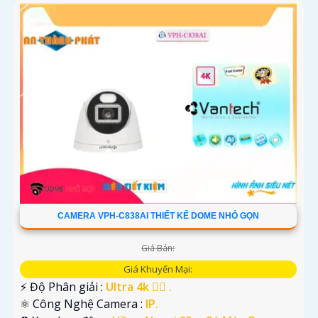
CAMERA VPH-C838AI THIẾT KẾ DOME NHỎ GỌN
Giá Bán:
Giá Khuyến Mại:
️⚡ Độ Phân giải :
Ultra 4k 👍🏾 .
⚛️ Công Nghệ Camera :
IP.