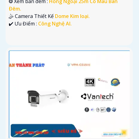
❂ Xem ban đêm :
Hồng Ngoại 25m Có Màu Ban
Ðêm.
🤹 Camera Thiết Kế
Dome Kim loại.
️✔️ Ưu Điểm :
Công Nghệ AI.