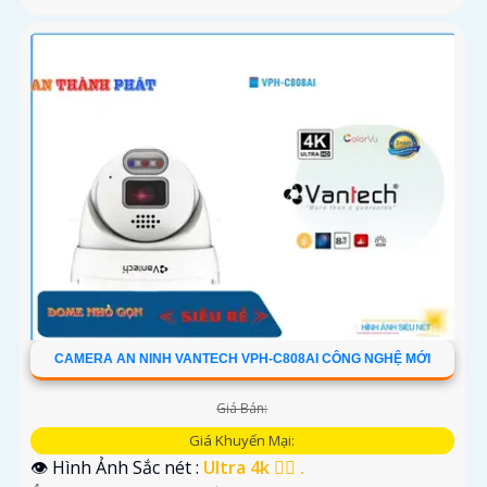
CAMERA AN NINH VANTECH VPH-C808AI CÔNG NGHỆ MỚI
Giá Bán:
Giá Khuyến Mại:
👁 Hình Ảnh Sắc nét :
Ultra 4k 👍🏾 .