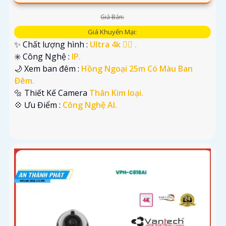
Giá Bán:
Giá Khuyến Mại:
✨ Chất lượng hình :
Ultra 4k 👍🏾 .
✳️ Công Nghệ :
IP.
🌙 Xem ban đêm :
Hồng Ngoại 25m Có Màu Ban
Ðêm.
🔩 Thiết Kế Camera
Thân Kim loại.
️💠 Ưu Điểm :
Công Nghệ AI.