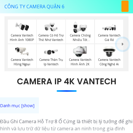
CÔNG TY CAMERA QUẬN 6
Camera Vantech
Camera Có Hổ Trợ
Camera Chống
Camera Vantech
Hình Ảnh 1080P
Thẻ Nhớ Vantech
Nhiễu Tốt
Giá Rẻ
Vantech
Camera Vantech
Camera Thân Trụ
Camera Vantech
Camera Vantech
Hồng Ngoại
Ip Vantech
Hình Ảnh 2K
Công Nghệ Ai
CAMERA IP 4K VANTECH
Đầu Ghi Camera Hỗ Trợ 8 Ổ Cứng là thiết bị lý tưởng để ghi
hình và lưu trữ dữ liệu từ camera an ninh trong gia đình