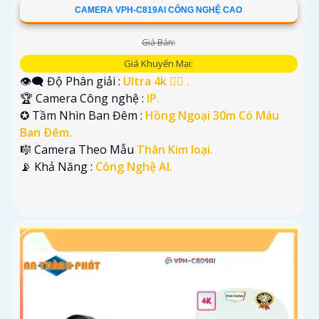
CAMERA VPH-C819AI CÔNG NGHỆ CAO
Giá Bán:
Giá Khuyến Mại:
👁️‍🗨 Độ Phân giải :
Ultra 4k 👍🏾 .
🏆 Camera Công nghệ :
IP.
✪ Tầm Nhìn Ban Đêm :
Hồng Ngoại 30m Có Màu
Ban Ðêm.
🎼️ Camera Theo Mẫu
Thân Kim loại.
️📡 Khả Năng :
Công Nghệ AI.