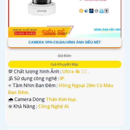
CAMERA VPH-C818AI HÌNH ẢNH SIÊU NÉT
Giá Bán:
Giá Khuyến Mại:
💯 Chất lượng hình Ảnh :
Ultra 4k 👍🏾 .
🕉️ Sử dụng công nghệ :
IP.
⭐ Tầm Nhìn Ban Đêm :
Hồng Ngoại 20m Có Màu
Ban Ðêm.
🌧️ Camera Dòng
Thân Kim loại.
️☣️ Khả Năng :
Công Nghệ AI.