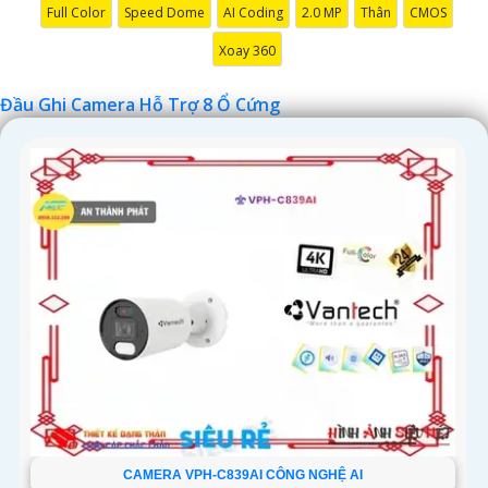
Full Color
Speed Dome
AI Coding
2.0 MP
Thân
CMOS
Xoay 360
Đầu Ghi Camera Hỗ Trợ 8 Ổ Cứng
'
CAMERA VPH-C839AI CÔNG NGHỆ AI