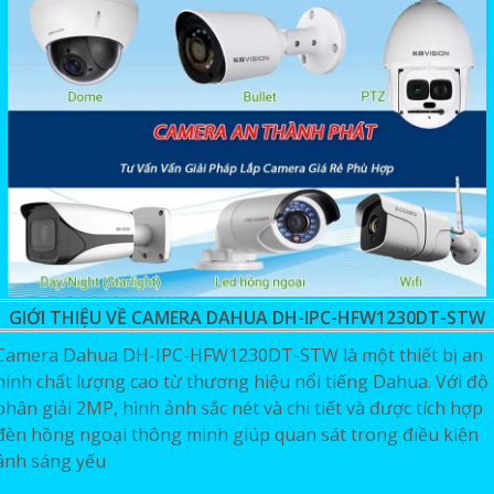
GIỚI THIỆU VỀ CAMERA DAHUA DH-IPC-HFW1230DT-STW
Camera Dahua DH-IPC-HFW1230DT-STW là một thiết bị an
ninh chất lượng cao từ thương hiệu nổi tiếng Dahua. Với độ
phân giải 2MP, hình ảnh sắc nét và chi tiết và được tích hợp
đèn hồng ngoại thông minh giúp quan sát trong điều kiện
ánh sáng yếu