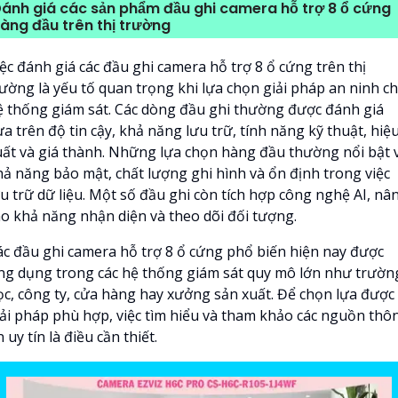
ánh giá các sản phẩm đầu ghi camera hỗ trợ 8 ổ cứng
àng đầu trên thị trường
ệc đánh giá các đầu ghi camera hỗ trợ 8 ổ cứng trên thị
rường là yếu tố quan trọng khi lựa chọn giải pháp an ninh c
ệ thống giám sát. Các dòng đầu ghi thường được đánh giá
a trên độ tin cậy, khả năng lưu trữ, tính năng kỹ thuật, hiệ
uất và giá thành. Những lựa chọn hàng đầu thường nổi bật 
hả năng bảo mật, chất lượng ghi hình và ổn định trong việc
ưu trữ dữ liệu. Một số đầu ghi còn tích hợp công nghệ AI, nâ
ao khả năng nhận diện và theo dõi đối tượng.
ác đầu ghi camera hỗ trợ 8 ổ cứng phổ biến hiện nay được
ng dụng trong các hệ thống giám sát quy mô lớn như trườn
ọc, công ty, cửa hàng hay xưởng sản xuất. Để chọn lựa được
iải pháp phù hợp, việc tìm hiểu và tham khảo các nguồn thô
n uy tín là điều cần thiết.