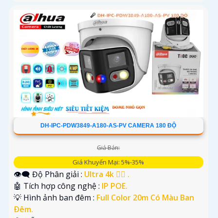
DH-IPC-PDW3849-A180-AS-PV CAMERA 180 ĐỘ
Giá Bán:
Giá Khuyến Mại: 5%-35%
👁️‍🗨 Độ Phân giải :
Ultra 4k 👍🏾 .
🤖️ Tích hợp công nghệ :
IP POE.
💡 Hình ảnh ban đêm :
Full Color 20m Có Màu Ban
Ðêm.