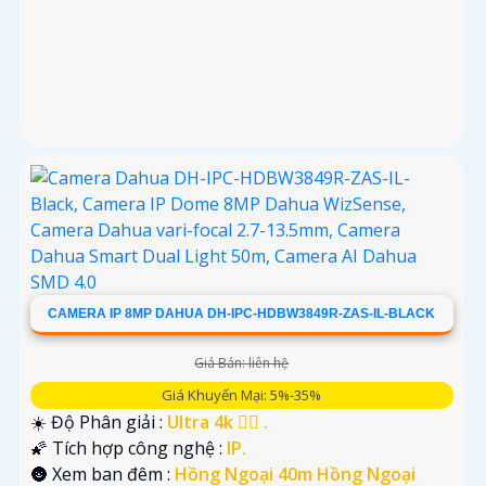
CAMERA IP 8MP DAHUA DH-IPC-HDBW3849R-ZAS-IL-BLACK
Giá Bán: liên hệ
Giá Khuyến Mại: 5%-35%
☀️ Độ Phân giải :
Ultra 4k 👍🏾 .
🌠 Tích hợp công nghệ :
IP.
🌚 Xem ban đêm :
Hồng Ngoại 40m Hồng Ngoại