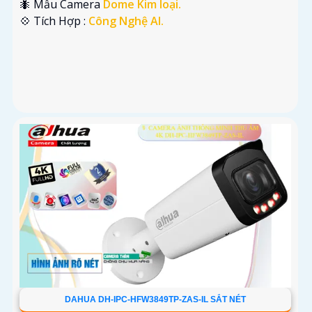
🐜 Mẫu Camera
Dome Kim loại.
️💠 Tích Hợp :
Công Nghệ AI.
DAHUA DH-IPC-HFW3849TP-ZAS-IL SẮT NÉT