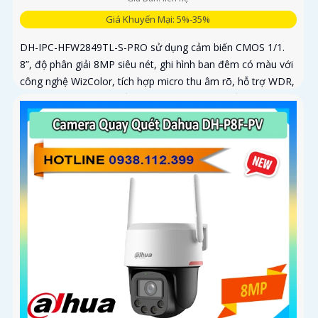
Giá Khuyến Mại: 5%-35%
DH-IPC-HFW2849TL-S-PRO sử dụng cảm biến CMOS 1/1.
8”, độ phân giải 8MP siêu nét, ghi hình ban đêm có màu với
công nghệ WizColor, tích hợp micro thu âm rõ, hỗ trợ WDR,
3D NR, HLC, BLC, chuẩn IP67 giúp hoạt động ổn định ngoài
trời trong mọi điều kiện thời tiết