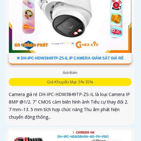
✲ DH-IPC-HDW3849TP-ZS-IL IP CAMERA GIÁM SÁT GIÁ RẺ
Giá Bán:
Giá Khuyến Mại: 5%-35%
Camera giá rẻ DH-IPC-HDW3849TP-ZS-IL là loại Camera IP
8MP @1/2. 7" CMOS cảm biến hình ảnh Tiêu cự thay đổi 2.
7 mm–13. 5 mm tích hợp chức năng Thu âm phát hiện
chuyển động thông...