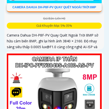
CAMERA DAHUA DH-P8F-PV QUAY QUÉT NGOÀI TRỜI 8MP
Giá Bán: Liên Hệ
Giá Khuyến Mại: 5%-35%
Camera Dahua DH-P8F-PV Quay Quét Ngoài Trời 8MP sở
hữu cảm biến 8MP, ghi lại hình ảnh 3840 × 2160. Độ nhạy
sáng siêu thấp 0.0005 lux@F1.0 cùng công nghệ AI-ISP và
cảm biến lớn...