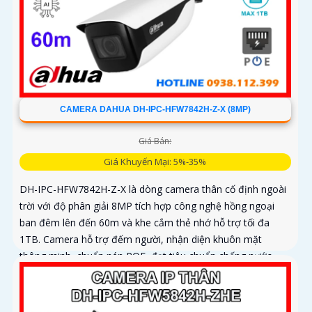
CAMERA DAHUA DH-IPC-HFW7842H-Z-X (8MP)
Giá Bán:
Giá Khuyến Mại: 5%-35%
DH-IPC-HFW7842H-Z-X là dòng camera thân cố định ngoài
trời với độ phân giải 8MP tích hợp công nghệ hồng ngoại
ban đêm lên đến 60m và khe cắm thẻ nhớ hỗ trợ tối đa
1TB. Camera hỗ trợ đếm người, nhận diện khuôn mặt
thông minh, chuẩn nén POE, đạt tiêu chuẩn chống nước
IP67, phù hợp cho các khu vực giám sát ngoài trời, hỗ trợ
tính năng quản lý chỗ đỗ xe hiệu quả cho các bãi giữ xe