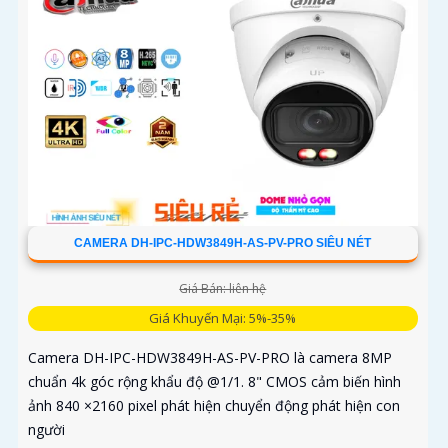
CAMERA DH-IPC-HDW3849H-AS-PV-PRO SIÊU NÉT
Giá Bán: liên hệ
Giá Khuyến Mại: 5%-35%
Camera DH-IPC-HDW3849H-AS-PV-PRO là camera 8MP
chuẩn 4k góc rộng khẩu độ @1/1. 8" CMOS cảm biến hình
ảnh 840 ×2160 pixel phát hiện chuyển động phát hiện con
người