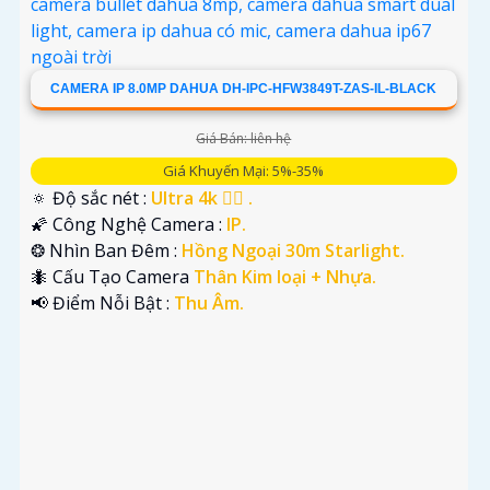
CAMERA IP 8.0MP DAHUA DH-IPC-HFW3849T-ZAS-IL-BLACK
Giá Bán: liên hệ
Giá Khuyến Mại: 5%-35%
🔅 Độ sắc nét :
Ultra 4k 👍🏾 .
🌠 Công Nghệ Camera :
IP.
❂ Nhìn Ban Đêm :
Hồng Ngoại 30m Starlight.
'
🐜 Cấu Tạo Camera
Thân Kim loại + Nhựa.
️📢 Điểm Nỗi Bật :
Thu Âm.