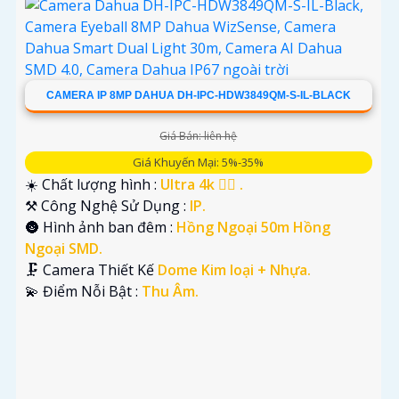
CAMERA IP 8MP DAHUA DH-IPC-HDW3849QM-S-IL-BLACK
Giá Bán: liên hệ
Giá Khuyến Mại: 5%-35%
☀️ Chất lượng hình :
Ultra 4k 👍🏾 .
⚒ Công Nghệ Sử Dụng :
IP.
🌚 Hình ảnh ban đêm :
Hồng Ngoại 50m Hồng
Ngoại SMD.
🗜️ Camera Thiết Kế
Dome Kim loại + Nhựa.
️💫 Điểm Nỗi Bật :
Thu Âm.