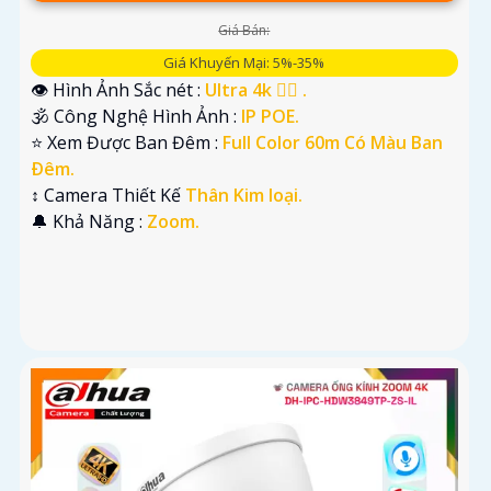
Giá Bán:
Giá Khuyến Mại: 5%-35%
👁 Hình Ảnh Sắc nét :
Ultra 4k 👍🏾 .
🕉️ Công Nghệ Hình Ảnh :
IP POE.
⭐ Xem Được Ban Đêm :
Full Color 60m Có Màu Ban
Ðêm.
↕️ Camera Thiết Kế
Thân Kim loại.
️🔔 Khả Năng :
Zoom.