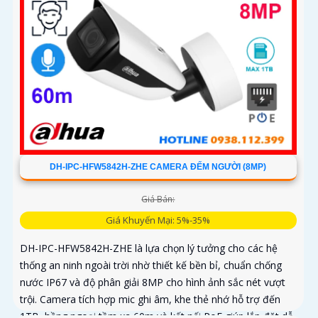
DH-IPC-HFW5842H-ZHE CAMERA ĐẾM NGƯỜI (8MP)
Giá Bán:
Giá Khuyến Mại: 5%-35%
DH-IPC-HFW5842H-ZHE là lựa chọn lý tưởng cho các hệ
thống an ninh ngoài trời nhờ thiết kế bền bỉ, chuẩn chống
nước IP67 và độ phân giải 8MP cho hình ảnh sắc nét vượt
trội. Camera tích hợp mic ghi âm, khe thẻ nhớ hỗ trợ đến
1TB, hồng ngoại tầm xa 60m và kết nối PoE giúp lắp đặt dễ