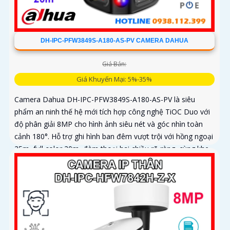
DH-IPC-PFW3849S-A180-AS-PV CAMERA DAHUA
Giá Bán:
Giá Khuyến Mại: 5%-35%
Camera Dahua DH-IPC-PFW3849S-A180-AS-PV là siêu
phẩm an ninh thế hệ mới tích hợp công nghệ TiOC Duo với
độ phân giải 8MP cho hình ảnh siêu nét và góc nhìn toàn
cảnh 180°. Hỗ trợ ghi hình ban đêm vượt trội với hồng ngoại
25m, full color 20m, đàm thoại hai chiều rõ ràng, cùng khe
cắm thẻ nhớ 256GB đáp ứng nhu cầu lưu trữ dài hạn, thiết
kế chuẩn IP67 chống bụi nước, cấp nguồn POE