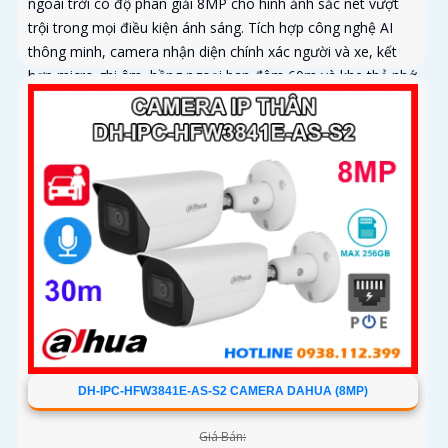
ngoài trời có độ phân giải 8MP cho hình ảnh sắc nét vượt
trội trong mọi điều kiện ánh sáng. Tích hợp công nghệ AI
thông minh, camera nhận diện chính xác người và xe, kết
hợp micro ghi âm, hồng ngoại ban đêm 60m và khe thẻ nhớ
lên đến 256GB mang đến giải pháp giám sát toàn diện và
hiệu quả
DH-IPC-HFW3841E-AS-S2 CAMERA DAHUA (8MP)
Giá Bán: