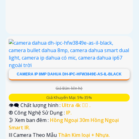
CAMERA IP 8MP DAHUA DH-IPC-HFW3849E-AS-IL-BLACK
Giá Bán: liên hệ
Giá Khuyến Mại: 5%-35%
👁️‍🗨 Chất lượng hình :
Ultra 4k 👍🏾 .
®️ Công Nghệ Sử Dụng :
IP.
🌛 Xem ban đêm :
Hồng Ngoại 30m Hồng Ngoại
Smart IR.
⛓ Camera Theo Mẫu
Thân Kim loại + Nhựa.