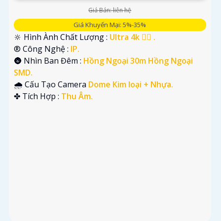
Giá Bán: liên hệ
Giá Khuyến Mại: 5%-35%
🔆 Hình Ành Chất Lượng :
Ultra 4k 👍🏾 .
®️ Công Nghệ :
IP.
🌚 Nhìn Ban Đêm :
Hồng Ngoại 30m Hồng Ngoại
SMD.
🌧️ Cấu Tạo Camera
Dome Kim loại + Nhựa.
️✤ Tích Hợp :
Thu Âm.