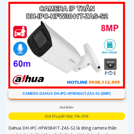
dàng, tiết kiệm chi phí
CAMERA DAHUA DH-IPC-HFW3841T-ZAS-S2 (8MP)
Giá Bán:
Giá Khuyến Mại: 5%-35%
Dahua DH-IPC-HFW3841T-ZAS-S2 là dòng camera thân