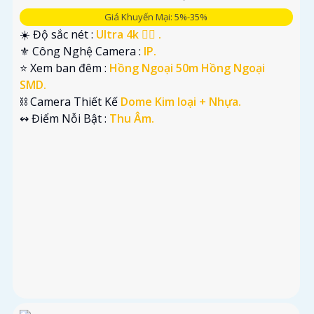
Giá Khuyến Mại: 5%-35%
☀️ Độ sắc nét :
Ultra 4k 👍🏾 .
⚜️ Công Nghệ Camera :
IP.
⭐ Xem ban đêm :
Hồng Ngoại 50m Hồng Ngoại
SMD.
⛓ Camera Thiết Kế
Dome Kim loại + Nhựa.
️↭ Điểm Nỗi Bật :
Thu Âm.