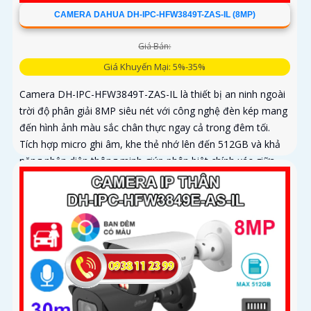
CAMERA DAHUA DH-IPC-HFW3849T-ZAS-IL (8MP)
Giá Bán:
Giá Khuyến Mại: 5%-35%
Camera DH-IPC-HFW3849T-ZAS-IL là thiết bị an ninh ngoài
trời độ phân giải 8MP siêu nét với công nghệ đèn kép mang
đến hình ảnh màu sắc chân thực ngay cả trong đêm tối.
Tích hợp micro ghi âm, khe thẻ nhớ lên đến 512GB và khả
năng nhận diện thông minh giúp phân biệt chính xác giữa
người và xe, nâng cao hiệu quả giám sát với thiết kế chuẩn
IP67 chống bụi nước và hỗ trợ PoE giá rẻ