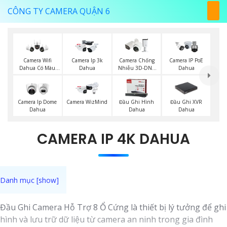
CÔNG TY CAMERA QUẬN 6
Camera Wifi
Camera Ip 3k
Camera Chống
Camera IP PoE
Dahua Có Màu
Dahua
Nhiễu 3D-DNR
Dahua
Ban Đêm
Dahua
Đầu Ghi XVR
Camera Ip Dome
Camera WizMind
Đầu Ghi Hình
Dahua
Dahua
Dahua
CAMERA IP 4K DAHUA
Đầu Ghi Camera Hỗ Trợ 8 Ổ Cứng là thiết bị lý tưởng để ghi
hình và lưu trữ dữ liệu từ camera an ninh trong gia đình